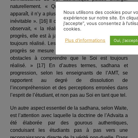
naturellement. « Quand la connaissance du Soi
Nous utilisons des cookies pour vou
apparaît, il n’y a plus de pratique : son avènement est
expérience sur notre site. En cliqua
inévitable ». [16] Il cite aussi Ramana Maharshi, qui
j'accepte”, vous consentez à l'utiis
observait, « la réalisation du Soi n’admet pas de
cookies.
progrès, elle est à jamais la même. Le Soi demeure
Plus d'informations
Oui, j'accept
toujours réalisé. Les obstacles sont les pensées. Le
progrès se mesure par le degré d’élimination des
obstacles à comprendre que le Soi est toujours
réalisé. » [17] En d’autres termes, sadhana et
progression, selon les enseignants de l’AMT, se
rapportent au degré de dissolution de
l’incompréhension et des perceptions erronées dans
l’esprit de l’étudiant, et non pas au Soi en tant que tel.
Un autre aspect essentiel de la sadhana, selon Waite,
est l’attention avec laquelle la doctrine de l’Advaita a
été élaborée par des gourous authentiques,
conduisant les étudiants pas à pas vers une
reconnaissance directe de la vérité non-duelle. Dans