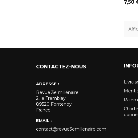
Prix
7,50 
Affi
INFO
CONTACTEZ-NOUS
Livrai
ADRESSE :
Mentio
Revue 3e millénaire
2, le Tremblay
Paiem
89520 Fontenoy
Charte
France
donnée
EMAIL :
contact@revue3emillenaire.com