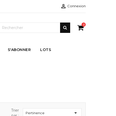

Connexion
0
S'ABONNER
LOTS
Trier

Pertinence
par :