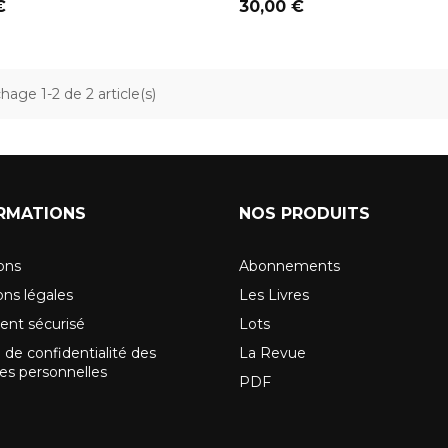
Prix
€
30,00 €
chage 1-2 de 2 article(s)
RMATIONS
NOS PRODUITS
sons
Abonnements
ns légales
Les Livres
ent sécurisé
Lots
 de confidentialité des
La Revue
s personnelles
PDF