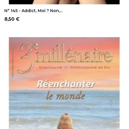
AJOUTER AU PANIER
N° 145 - Addict, Moi ? Non,...
Prix
8,50 €