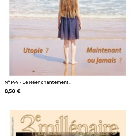
AJOUTER AU PANIER
N°144 - Le Réenchantement...
Prix
8,50 €