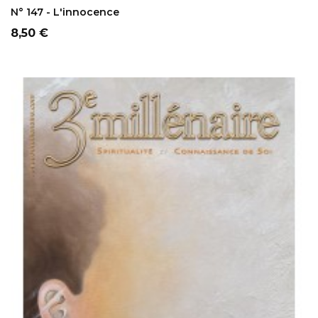
AJOUTER AU PANIER
N° 147 - L'innocence
Prix
8,50 €