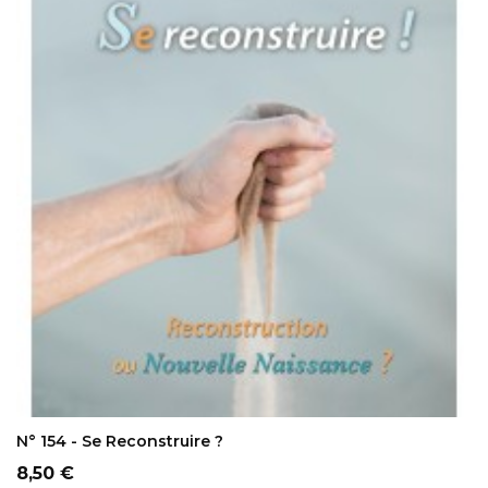
AJOUTER AU PANIER
N° 154 - Se Reconstruire ?
Prix
8,50 €