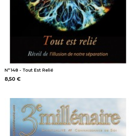
AJOUTER AU PANIER
N°148 - Tout Est Relié
Prix
8,50 €