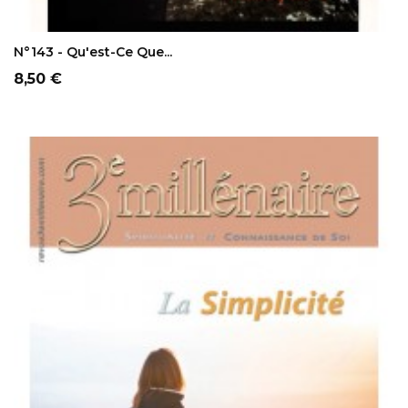
AJOUTER AU PANIER
N°143 - Qu'est-Ce Que...
Prix
8,50 €