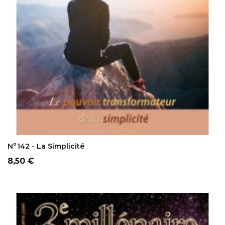
AJOUTER AU PANIER
N°142 - La Simplicité
Prix
8,50 €