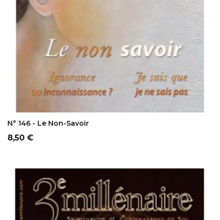
AJOUTER AU PANIER
N° 146 - Le Non-Savoir
Prix
8,50 €