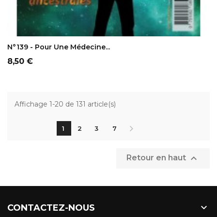
AJOUTER AU PANIER
N°139 - Pour Une Médecine...
Prix
8,50 €
Affichage 1-20 de 131 article(s)
1
2
3
7

Retour en haut

CONTACTEZ-NOUS