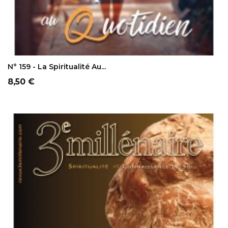
AJOUTER AU PANIER
N° 159 - La Spiritualité Au...
Prix
8,50 €