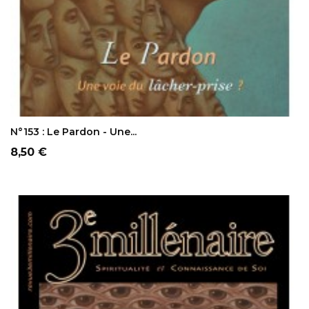
AJOUTER AU PANIER
N°153 : Le Pardon - Une...
Prix
8,50 €