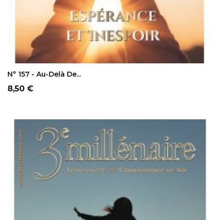
AJOUTER AU PANIER
N° 157 - Au-Delà De...
Prix
8,50 €