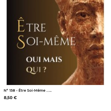
AJOUTER AU PANIER
N° 158 - Être Soi-Même …...
Prix
8,50 €