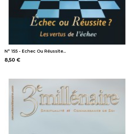
AJOUTER AU PANIER
N° 155 - Echec Ou Réussite...
Prix
8,50 €