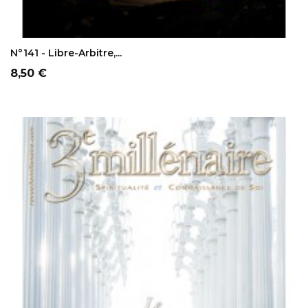
AJOUTER AU PANIER
N°141 - Libre-Arbitre,...
Prix
8,50 €