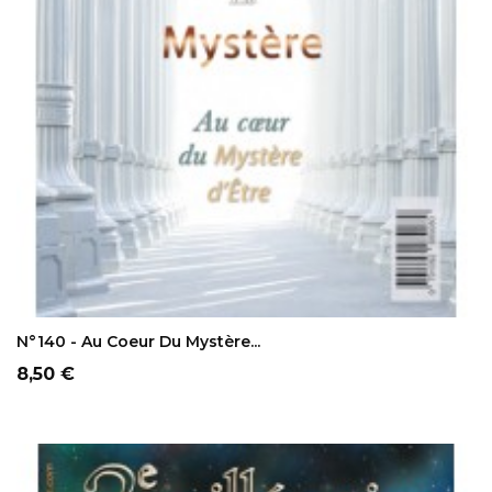
AJOUTER AU PANIER
N°140 - Au Coeur Du Mystère...
Prix
8,50 €