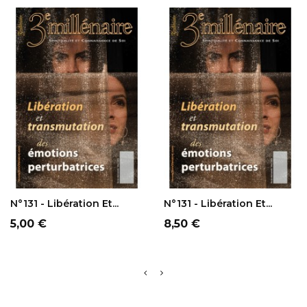
AJOUTER AU
AJOUTER AU
PANIER
PANIER
N°131 - Libération Et...
N°131 - Libération Et...
Prix
Prix
5,00 €
8,50 €