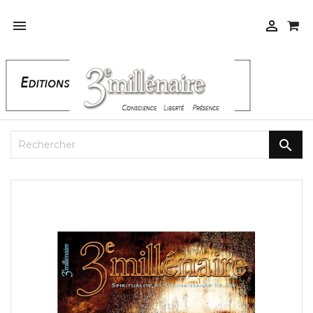


