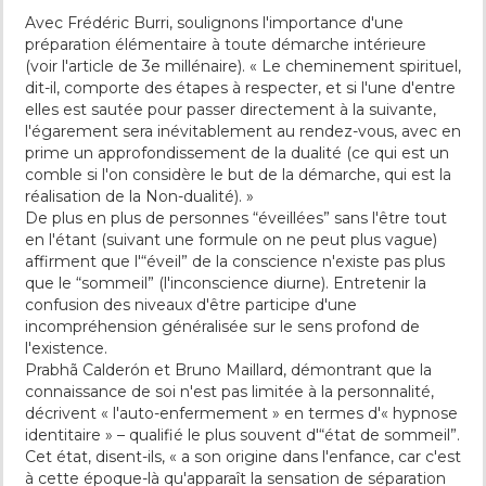
Avec Frédéric Burri, soulignons l'importance d'une
préparation élémentaire à toute démarche intérieure
(voir l'article de 3e millénaire). « Le cheminement spirituel,
dit-il, comporte des étapes à respecter, et si l'une d'entre
elles est sautée pour passer directement à la suivante,
l'égarement sera inévitablement au rendez-vous, avec en
prime un approfondissement de la dualité (ce qui est un
comble si l'on considère le but de la démarche, qui est la
réalisation de la Non-dualité). »
De plus en plus de personnes “éveillées” sans l'être tout
en l'étant (suivant une formule on ne peut plus vague)
affirment que l'“éveil” de la conscience n'existe pas plus
que le “sommeil” (l'inconscience diurne). Entretenir la
confusion des niveaux d'être participe d'une
incompréhension généralisée sur le sens profond de
l'existence.
Prabhã Calderón et Bruno Maillard, démontrant que la
connaissance de soi n'est pas limitée à la personnalité,
décrivent « l'auto-enfermement » en termes d'« hypnose
identitaire » – qualifié le plus souvent d'“état de sommeil”.
Cet état, disent-ils, « a son origine dans l'enfance, car c'est
à cette époque-là qu'apparaît la sensation de séparation