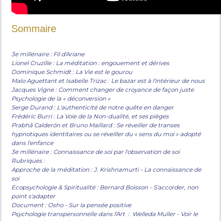
Sommaire
3e millénaire : Fil d'Ariane
Lionel Cruzille : La méditation : engouement et dérives
Dominique Schmidt : La Vie est le gourou
Malo Aguettant et Isabelle Trizac : Le bazar est à l'intérieur de nous
Jacques Vigne : Comment changer de croyance de façon juste
Psychologie de la « déconversion »
Serge Durand : L'authenticité de notre quête en danger
Frédéric Burri : La Voie de la Non-dualité, et ses pièges
Prabhã Calderón et Bruno Maillard : Se réveiller de transes
hypnotiques identitaires ou se réveiller du « sens du moi » adopté
dans l'enfance
3e millénaire : Connaissance de soi par l'observation de soi
Rubriques :
Approche de la méditation : J. Krishnamurti - La connaissance de
soi
Ecopsychologie & Spiritualité : Bernard Boisson - S'accorder, non
point s'adapter
Document : Osho - Sur la pensée positive
Psychologie transpersonnelle dans l'Art : Welleda Muller - Voir le