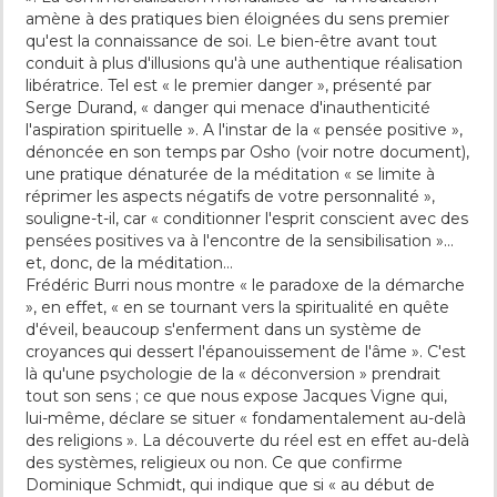
amène à des pratiques bien éloignées du sens premier
qu'est la connaissance de soi. Le bien-être avant tout
conduit à plus d'illusions qu'à une authentique réalisation
libératrice. Tel est « le premier danger », présenté par
Serge Durand, « danger qui menace d'inauthenticité
l'aspiration spirituelle ». A l'instar de la « pensée positive »,
dénoncée en son temps par Osho (voir notre document),
une pratique dénaturée de la méditation « se limite à
réprimer les aspects négatifs de votre personnalité »,
souligne-t-il, car « conditionner l'esprit conscient avec des
pensées positives va à l'encontre de la sensibilisation »…
et, donc, de la méditation…
Frédéric Burri nous montre « le paradoxe de la démarche
», en effet, « en se tournant vers la spiritualité en quête
d'éveil, beaucoup s'enferment dans un système de
croyances qui dessert l'épanouissement de l'âme ». C'est
là qu'une psychologie de la « déconversion » prendrait
tout son sens ; ce que nous expose Jacques Vigne qui,
lui-même, déclare se situer « fondamentalement au-delà
des religions ». La découverte du réel est en effet au-delà
des systèmes, religieux ou non. Ce que confirme
Dominique Schmidt, qui indique que si « au début de