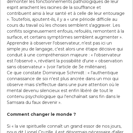
démonter les fonctionnements pathologiques de leur
esprit arrachent les racines de la souffrance et
contribuent ainsi à leur santé et à celle de leur entourage
». Toutefois, ajoutent-ils, il y a « une période difficile au
cours du travail où les choses semblent s'aggraver. Les
conflits soigneusement enfouis, refoulés, remontent à la
surface, et certains symptômes semblent augmenter ».
Apprendre à observer l'observateur, n'est pas ici un
simple jeu de langage, c'est alors une étape décisive qui
conduit à une compréhension majeure : « l'observateur
est l'observé », révélant la possibilité d'une « observation
sans observateur » (voir l'article de 3e millénaire).
Ce que constate Dominique Schmidt : « l'authentique
connaissance de soi n'est plus ancrée dans un moi qui
observe mais s'effectue dans une pure attention où le
mental devenu silencieux est enfin libéré de tout le
contenu psychologique qui l'enchaînait sans fin dans le
Samsara du faux devenir ».
Comment changer le monde ?
Si « la vie spirituelle connaît un grand essor de nos jours,
nous dit Lionel Cruzille, il est désormais nécessaire d'aller