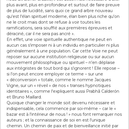
plus avant, plus en profondeur et surtout de faire preuve
de plus de lucidité, sans quoi ce grand arbre nouveau
qu'est l'élan spirituel moderne, élan bien plus riche qu'on
ne le croit mais dont se refuse à voir toutes les
ramifications, sera soufflé aux premières épreuves et
déraciné, car il ne sera pas ancré ».
En effet, une voie spirituelle authentique ne peut en
aucun cas s'imposer ni à un individu en particulier ni plus
généralement à une population. Car cette Voie ne peut
reposer sur aucune institution religieuse ou sur aucun
mouvement philosophique ou spirituel – n'en déplaise
aux intégristes de tout bord qui s'ignorent ! Elle repose –
si l'on peut encore employer ce terme – sur une
« déconversion » totale, comme le nomme Jacques
Vigne, sur un « réveil » de nos « transes hypnotiques
identitaires », comme l'expliquent aussi Prabhã Calderón
et Bruno Maillard.
Quoique changer le monde soit devenu nécessaire et
indispensable, cela commence par soi-même – car le «
bazar est à l'intérieur de nous ! » nous font remarquer nos
auteurs ; et la connaissance de soi en est l'unique
chemin. Un chemin de paix et de bienveillance initié par