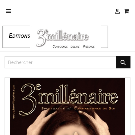


