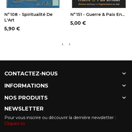
AJOUTER AU
AJOUTER AU
PANIER
PANIER
N°108 - Spiritualité De
N°151 - Guerre & Paix En...
L'Art
Prix
5,00 €
Prix
5,90 €

CONTACTEZ-NOUS

INFORMATIONS

NOS PRODUITS
NEWSLETTER
Pour vous inscrire ou découvrir la dernière newsletter :
Cliquez ici