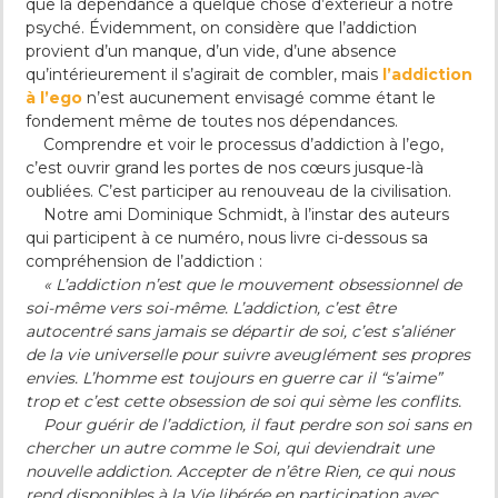
que la dépendance à quelque chose d’extérieur à notre
psyché. Évidemment, on considère que l’addiction
provient d’un manque, d’un vide, d’une absence
qu’intérieurement il s’agirait de combler, mais
l’addiction
à l’ego
n’est aucunement envisagé comme étant le
fondement même de toutes nos dépendances.
Comprendre et voir le processus d’addiction à l’ego,
c’est ouvrir grand les portes de nos cœurs jusque-là
oubliées. C’est participer au renouveau de la civilisation.
Notre ami Dominique Schmidt, à l’instar des auteurs
qui participent à ce numéro, nous livre ci-dessous sa
compréhension de l’addiction :
« L’addiction n’est que le mouvement obsessionnel de
soi-même vers soi-même. L’addiction, c’est être
autocentré sans jamais se départir de soi, c’est s’aliéner
de la vie universelle pour suivre aveuglément ses propres
envies. L’homme est toujours en guerre car il “s’aime”
trop et c’est cette obsession de soi qui sème les conflits.
Pour guérir de l’addiction, il faut perdre son soi sans en
chercher un autre comme le Soi, qui deviendrait une
nouvelle addiction. Accepter de n’être Rien, ce qui nous
rend disponibles à la Vie libérée en participation avec