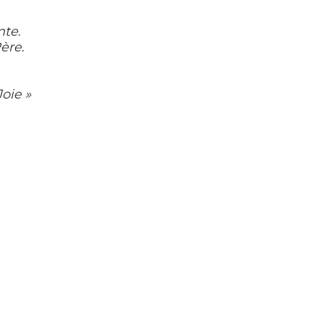
nte.
ère.
Joie »