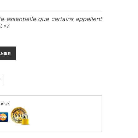
ie essentielle que certains appellent
t »?
ANIER
risé