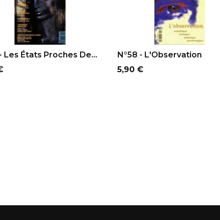
OUTER AU PANIER
AJOUTER AU PANIER
- Les États Proches De...
N°58 - L'Observation
Prix
€
5,90 €