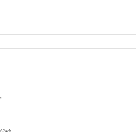
e.
d Park.