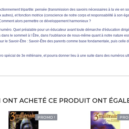
ionnement tripartite: pensée (transmission des savoirs nécessaires à la vie en soc
ux autres), et fonction motrice (conscience de notre corps et responsabilité à son ég
 Comment alors permettre ce développement harmonieux ?
numéro. Quel préalable pour un éducateur avant toute démarche d'éducation dirigé
dans le sommeil à l Être, dans l'oubliance de nous-même quant à notre nature es
 sur le Savoir-Être : Savoir-Être des parents comme base fondamentale, puis celle 
méro spécial de 3e millénaire, et pourra donner lieu à une suite dans des numéros ult
I ONT ACHETÉ CE PRODUIT ONT ÉGAL
PROMO !
PRO