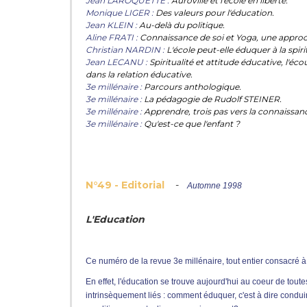
Jean LAROQUETTE :
Auroville et l'école en liberté.
Monique LIGER :
Des valeurs pour l'éducation.
Jean KLEIN :
Au-delà du politique.
Aline FRATI :
Connaissance de soi et Yoga, une approch
Christian NARDIN :
L'école peut-elle éduquer à la spiri
Jean LECANU :
Spiritualité et attitude éducative, l'éco
dans la relation éducative.
3e millénaire :
Parcours anthologique.
3e millénaire :
La pédagogie de Rudolf STEINER.
3e millénaire :
Apprendre, trois pas vers la connaissan
3e millénaire :
Qu'est-ce que l'enfant ?
N°49 - Editorial
-
Automne 1998
L'Education
Ce numéro de la revue 3e millénaire, tout entier consacré à 
En effet, l'éducation se trouve aujourd'hui au coeur de tou
intrinsèquement liés : comment éduquer, c'est à dire condu