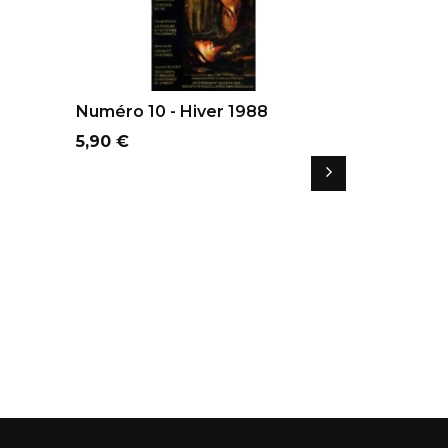
AJOUTER AU PANIER
AJOUTER
Numéro 10 - Hiver 1988
N°79 - L'
Prix
Prix
5,90 €
5,90 €