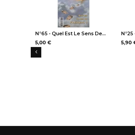
AJOUTER AU PANIER
AJ
N°65 - Quel Est Le Sens De...
N°25 
Prix
Prix
5,00 €
5,90 