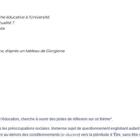
e éducative à l'Université.
tualité ?
ute
ce, d'après un tableau de Giorgione.
l'éducation, cherche à ouvrir des pistes de réflexion sur ce thème*.
tes les préoccupations sociales. Immense sujet de questionnement englobant autant l
e-ducere
ire au-dehors des conditionnements (
) vers la plénitude d 'Être, sans êt