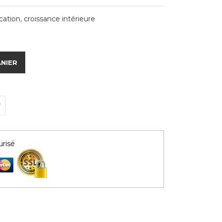
tion, croissance intérieure
ANIER
risé