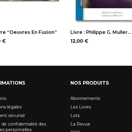
OUTER AU PANIER
AJOUTER AU PANIER
vre “Oeuvres En Fusion”
Livre : Philippe G. Muller...
Prix
0 €
12,00 €
RMATIONS
NOS PRODUITS
sons
Abonnements
ns légales
Les Livres
ent sécurisé
Lots
 de confidentialité des
La Revue
s personnelles