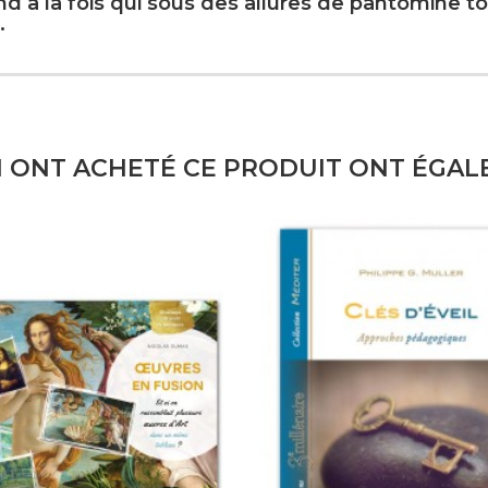
nd à la fois qui sous des allures de pantomine 
.
I ONT ACHETÉ CE PRODUIT ONT ÉGAL