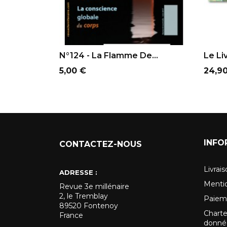
AJOUTER AU PANIER
AJ
N°124 - La Flamme De...
Le Li
Prix
Prix
5,00 €
24,9
INFO
CONTACTEZ-NOUS
Livrai
ADRESSE :
Mentio
Revue 3e millénaire
2, le Tremblay
Paiem
89520 Fontenoy
Charte
France
donnée