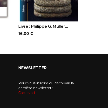
AJOUTER AU PANIER
AJOUTER
Livre : Philippe G. Muller...
Dessins P
Prix
Prix
16,00 €
12,00 €
NEWSLETTER
Pour vous inscrire ou découvrir la
dernière newsletter :
Cliquez ici