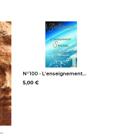
AJOUTER AU PANIER
N°100 - L’enseignement...
Prix
5,00 €
..