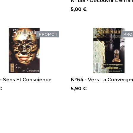
N°138 - Découvrir L’enfant
Prix
5,00 €
PROMO !
PRO
OUTER AU PANIER
AJOUTER AU PANIER
- Sens Et Conscience
N°64 - Vers La Convergen
Prix
€
5,90 €