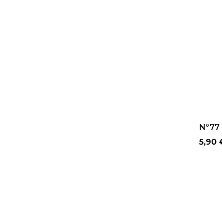
AJ
N°77 -
Prix
5,90 