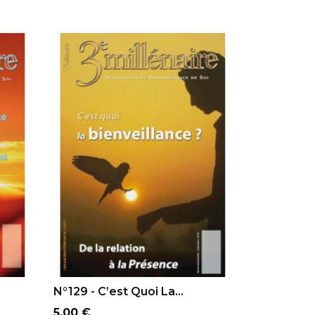
AJOUTER AU PANIER
N°129 - C’est Quoi La...
Prix
5,00 €