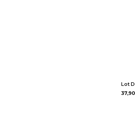
AJ
Lot D
Prix
37,90