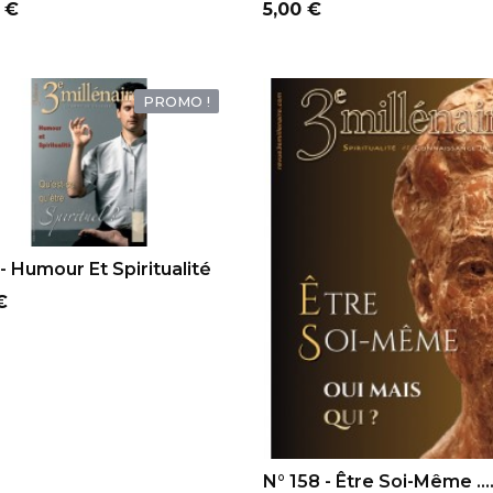
Prix
 €
5,00 €
PROMO !
OUTER AU PANIER
- Humour Et Spiritualité
€
AJOUTER AU PANIER
N° 158 - Être Soi-Même ….