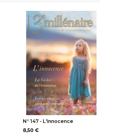
AJOUTER AU PANIER
N° 147 - L'innocence
Prix
8,50 €