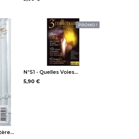
PROMO !
AJOUTER AU PANIER
N°51 - Quelles Voies...
Prix
5,90 €
ère...