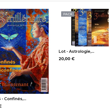
PACK
AJOUTER AU PANIER
Lot - Astrologie,...
Prix
20,00 €
OUTER AU PANIER
- Confinés,...
€