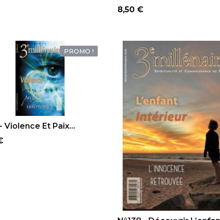
Prix
8,50 €
PROMO !
OUTER AU PANIER
 Violence Et Paix...
€
AJOUTER AU PANIER