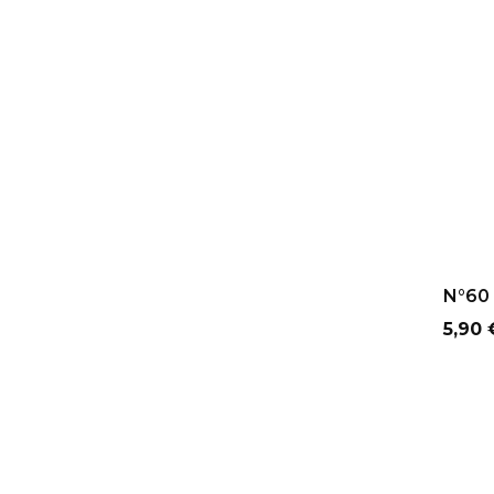
AJ
N°60 
Prix
5,90 