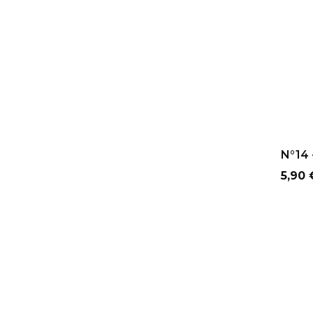
AJ
N°14 -
Prix
5,90 