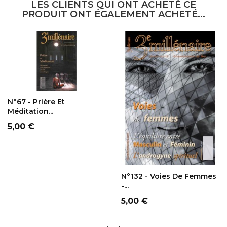
LES CLIENTS QUI ONT ACHETÉ CE
PRODUIT ONT ÉGALEMENT ACHETÉ...
AJOUTER AU
PANIER
N°67 - Prière Et
Méditation...
Prix
5,00 €
AJOUTER AU
PANIER
N°132 - Voies De Femmes
-...
Prix
5,00 €