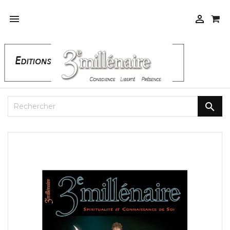


