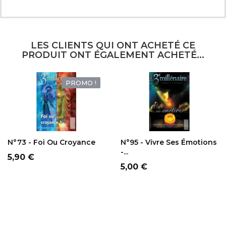
LES CLIENTS QUI ONT ACHETÉ CE
PRODUIT ONT ÉGALEMENT ACHETÉ...
PROMO !
AJOUTER AU
AJOUTER AU
PANIER
PANIER
N°73 - Foi Ou Croyance
N°95 - Vivre Ses Émotions
-...
Prix
5,90 €
Prix
5,00 €