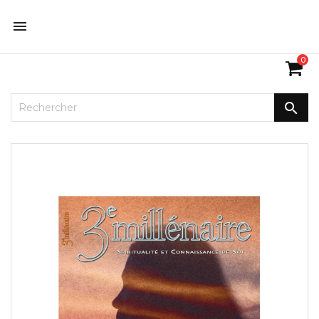

0
