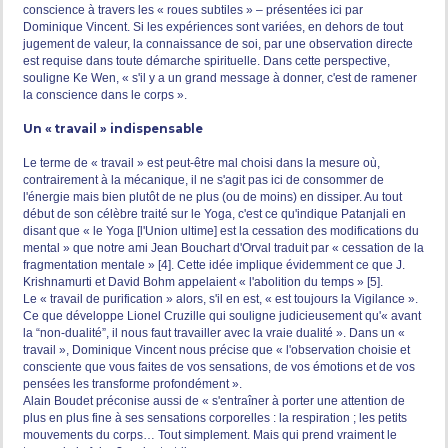
conscience à travers les « roues subtiles » – présentées ici par
Dominique Vincent. Si les expériences sont variées, en dehors de tout
jugement de valeur, la connaissance de soi, par une observation directe
est requise dans toute démarche spirituelle. Dans cette perspective,
souligne Ke Wen, « s'il y a un grand message à donner, c'est de ramener
la conscience dans le corps ».
Un « travail » indispensable
Le terme de « travail » est peut-être mal choisi dans la mesure où,
contrairement à la mécanique, il ne s'agit pas ici de consommer de
l'énergie mais bien plutôt de ne plus (ou de moins) en dissiper. Au tout
début de son célèbre traité sur le Yoga, c'est ce qu'indique Patanjali en
disant que « le Yoga [l'Union ultime] est la cessation des modifications du
mental » que notre ami Jean Bouchart d'Orval traduit par « cessation de la
fragmentation mentale » [4]. Cette idée implique évidemment ce que J.
Krishnamurti et David Bohm appelaient « l'abolition du temps » [5].
Le « travail de purification » alors, s'il en est, « est toujours la Vigilance ».
Ce que développe Lionel Cruzille qui souligne judicieusement qu'« avant
la “non-dualité”, il nous faut travailler avec la vraie dualité ». Dans un «
travail », Dominique Vincent nous précise que « l'observation choisie et
consciente que vous faites de vos sensations, de vos émotions et de vos
pensées les transforme profondément ».
Alain Boudet préconise aussi de « s'entraîner à porter une attention de
plus en plus fine à ses sensations corporelles : la respiration ; les petits
mouvements du corps… Tout simplement. Mais qui prend vraiment le