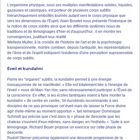
L'organisme physique, sous ses multiples manifestations solides, liquides,
gazeuses et caloriques, est porteur de plusieurs corps subtils
hiérarchiquement emboîtés tournés autant vers le corps physique que
vers les dimensions de l'Esprit. Alain Boudet nous présente l'historique de
la notion de corps subtils ainsi que les différents systèmes issus de
traditions et de témoignages d'hier et d'aujourd'hui ; il en montre les
convergences, justifiant leur réalité.
Welleda Muller, à la croisée de l'histoire de l'art et de la psychologie
transpersonnelle, montre combien, depuis l'antiquité, les représentations
de l'âme et de l'esprit indiquent l'existence d'une perception suprasensible
de corps subtils.
Éveil et kundalini
Parmi les “organes” subtils, la kundalini permet à une énergie
insoupçonnée de se manifester. « Elle est totalement liée à l'énergie de
l'éveil » nous dit Man-Yan Hor, sans nécessairement participer à l'Éveil de
la conscience. En effet, si les écoles tantriques visent à faire monter la
kundalini « de centre en centre, Sri Aurobindo recommande à ses
disciples de ne pas provoquer cet éveil mais de laisser la Force divine
agir d'elle-même au moment opportun », fait remarquer Dominique
Schmidt qui précise que c'est dans la « phase de descente que les
chakras s'ouvrent d'eux-mêmes, sans danger, en l'individu ». Suite à son
témoignage, Richard Boyer propose un exercice sur cette phase de
descente.
Rudolf Steiner préconise également une descente progressive de la