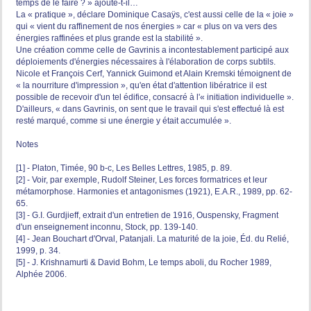
temps de le faire ? » ajoute-t-il…
La « pratique », déclare Dominique Casaÿs, c'est aussi celle de la « joie »
qui « vient du raffinement de nos énergies » car « plus on va vers des
énergies raffinées et plus grande est la stabilité ».
Une création comme celle de Gavrinis a incontestablement participé aux
déploiements d'énergies nécessaires à l'élaboration de corps subtils.
Nicole et François Cerf, Yannick Guimond et Alain Kremski témoignent de
« la nourriture d'impression », qu'en état d'attention libératrice il est
possible de recevoir d'un tel édifice, consacré à l'« initiation individuelle ».
D'ailleurs, « dans Gavrinis, on sent que le travail qui s'est effectué là est
resté marqué, comme si une énergie y était accumulée ».
Notes
[1] - Platon, Timée, 90 b-c, Les Belles Lettres, 1985, p. 89.
[2] - Voir, par exemple, Rudolf Steiner, Les forces formatrices et leur
métamorphose. Harmonies et antagonismes (1921), E.A.R., 1989, pp. 62-
65.
[3] - G.I. Gurdjieff, extrait d'un entretien de 1916, Ouspensky, Fragment
d'un enseignement inconnu, Stock, pp. 139-140.
[4] - Jean Bouchart d'Orval, Patanjali. La maturité de la joie, Éd. du Relié,
1999, p. 34.
[5] - J. Krishnamurti & David Bohm, Le temps aboli, du Rocher 1989,
Alphée 2006.