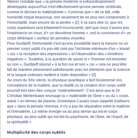
Steiner constate que « la pensée moderne si extraordinairement
développée aujourd'hui n'est effectivement qu'une pensée cérébrale,
comme le déclare le matérialisme », il précise que « de ce fait, cette
humanité risque beaucoup, non seulement de ne plus rien comprendre à
l'immortalité, mais encore de la perdre » [2]. Il va sans dire ici, que les
corps supérieurs sont totalement inconscients, tant que nous n'avons pas
l'expérience en nous, d'« un deuxième homme », soit la conscience d'« un
corps éthérique » porteur de pensées vivantes.
Pour Gurdjieff, l'immortalité n'est qu'une possibilité dans la mesure où un
premier corps subtil n'a pas été créé par l'alchimie intérieure d'un « travail
» sur « la réception des impressions » et l'observation des « émotions
négatives ». Toutefois, à la question de savoir si « l'homme est immortel
ou non », Gurdjieff répond « à la fois oui et non » car « cela ne peut être
fait de manière pleinement satisfaisante avec les éléments que la science
et la langue ordinaire mettent à notre disposition » [3].
Au cours du XXe siècle, la physique quantique a tant bouleversé nos
conceptions de la matière, que la réalité ou la création d'un corps subtil
pourrait très bien être conçue “matériellement”. C'est ainsi que le Dr
Christian Wertenbaker envisage la « matérialité de l'âme » ou du « corps
astral » en termes de plasma. Dominique Casaÿs nous rappelle d'ailleurs
que « dans la pensée chinoise, il n'y a pas de séparation entre le matériel
et l'immatériel. La même énergie va du plus dense qui est le corps
physique, au plus subtil qui est fait du psychisme, de l'âme, de l'esprit, de
la spiritualité ».
Multiplicité des corps subtils