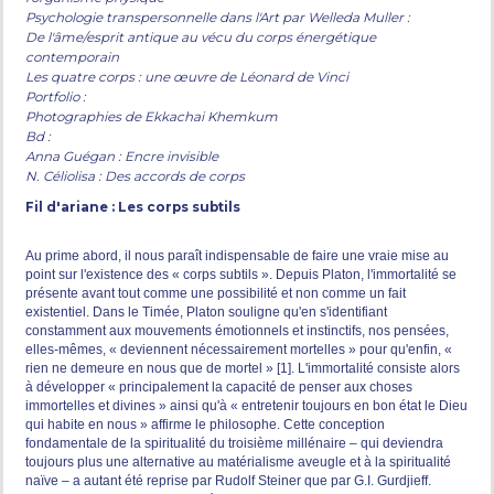
Psychologie transpersonnelle dans l'Art par Welleda Muller :
De l'âme/esprit antique au vécu du corps énergétique
contemporain
Les quatre corps : une œuvre de Léonard de Vinci
Portfolio :
Photographies de Ekkachai Khemkum
Bd :
Anna Guégan : Encre invisible
N. Céliolisa : Des accords de corps
Fil d'ariane : Les corps subtils
Au prime abord, il nous paraît indispensable de faire une vraie mise au
point sur l'existence des « corps subtils ». Depuis Platon, l'immortalité se
présente avant tout comme une possibilité et non comme un fait
existentiel. Dans le Timée, Platon souligne qu'en s'identifiant
constamment aux mouvements émotionnels et instinctifs, nos pensées,
elles-mêmes, « deviennent nécessairement mortelles » pour qu'enfin, «
rien ne demeure en nous que de mortel » [1]. L'immortalité consiste alors
à développer « principalement la capacité de penser aux choses
immortelles et divines » ainsi qu'à « entretenir toujours en bon état le Dieu
qui habite en nous » affirme le philosophe. Cette conception
fondamentale de la spiritualité du troisième millénaire – qui deviendra
toujours plus une alternative au matérialisme aveugle et à la spiritualité
naïve – a autant été reprise par Rudolf Steiner que par G.I. Gurdjieff.