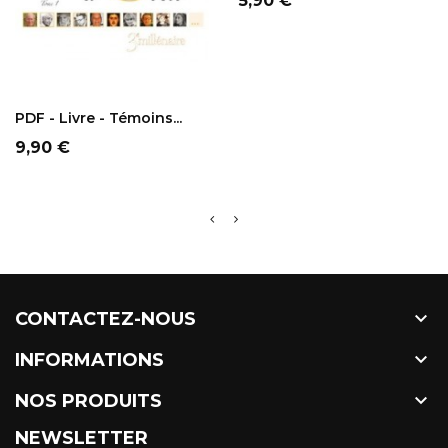
5,90 €
AJOUTER AU
PANIER
PDF - Livre - Témoins...
Prix
9,90 €

CONTACTEZ-NOUS

INFORMATIONS

NOS PRODUITS
NEWSLETTER