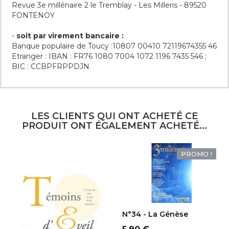
Revue 3e millénaire 2 le Tremblay - Les Milleris - 89520
FONTENOY
-
soit par virement bancaire :
Banque populaire de Toucy :10807 00410 72119674355 46
Etranger : IBAN : FR76 1080 7004 1072 1196 7435 546 ;
BIC : CCBPFRPPDJN
LES CLIENTS QUI ONT ACHETÉ CE
PRODUIT ONT ÉGALEMENT ACHETÉ...
PROMO !
AJOUTER AU
PANIER
N°34 - La Génèse
Prix