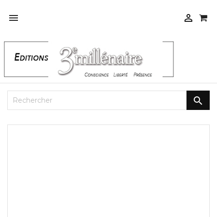


