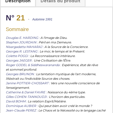
Description
Détails du produit
N°
21
-
Automne 1991
Sommaire
Douglas E. HARDING :
A l'image de Dieu.
Stephen JOURDAIN :
Péril en ma Demeure.
Nisargadatta MAHARAJ :
A la Source de la Conscience.
Georges R. LESTANG :
Le moi, le temps et le Présent.
Colette POGGI :
La Reconnaissance intérieure.
Georges JAEGER :
Une Civilisation de l'Être.
Roger GODEL & Siddheswarananda :
Expérience, état de rêve
et sommeil profond.
Georges BRUNON :
La tentation mystique de l'art moderne,
l'Abstrait ou l'indivisible Source des choses.
Janine POTTIER-CHOSSART :
Vers une nouvelle conscience de
l'enseignement.
Catherine & Daniel FAVRE :
Naissance du 4ème type.
Gilles COHEN-TANNOUDJI :
L'horizon des particules.
David BOHM :
La relation Esprit/Matière.
Dominique AUBIER :
Qui peut bien avoir créé le monde ?
Jean-Claude PEREZ :
Le Chaos et la Nécessité ou le langage caché