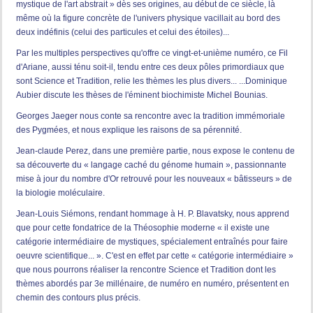
mystique de l'art abstrait » dès ses origines, au début de ce siècle, là
même où la figure concrète de l'univers physique vacillait au bord des
deux indéfinis (celui des particules et celui des étoiles)...
Par les multiples perspectives qu'offre ce vingt-et-unième numéro, ce Fil
d'Ariane, aussi ténu soit-il, tendu entre ces deux pôles primordiaux que
sont Science et Tradition, relie les thèmes les plus divers... ...Dominique
Aubier discute les thèses de l'éminent biochimiste Michel Bounias.
Georges Jaeger nous conte sa rencontre avec la tradition immémoriale
des Pygmées, et nous explique les raisons de sa pérennité.
Jean-claude Perez, dans une première partie, nous expose le contenu de
sa découverte du « langage caché du génome humain », passionnante
mise à jour du nombre d'Or retrouvé pour les nouveaux « bâtisseurs » de
la biologie moléculaire.
Jean-Louis Siémons, rendant hommage à H. P. Blavatsky, nous apprend
que pour cette fondatrice de la Théosophie moderne « il existe une
catégorie intermédiaire de mystiques, spécialement entraînés pour faire
oeuvre scientifique... ». C'est en effet par cette « catégorie intermédiaire »
que nous pourrons réaliser la rencontre Science et Tradition dont les
thèmes abordés par 3e millénaire, de numéro en numéro, présentent en
chemin des contours plus précis.