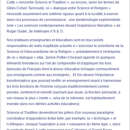
Cette « rencontre Science et Tradition », ou encore, selon les termes de
Gilles Cohen Tannoudji, ce « dialogue entre Science et Religion »
nécessite assurément une extrême rigueur quant à la lucidité à exercer
dans nos processus de connaissance : une épistémologie expérientielle
(voir « Les sciences contemporaines devant l'expérience libératrice » de
Roger Godel, 3e millénaire n°6 & 7).
Nos pratiques enseignantes et éducatives sont en tous points
responsables de notre inaptitude actuelle à « exorciser le scientisme de la
Science et l'obscurantisme de la Religion », préalablement à l'entreprise
de ce « dialogue » vital. Janine Pottier-Chossart apporte ici quelques
éléments formateurs sur l'art de comprendre et d'appliquer les trois
épreuves de Français dont la teneur éducative échappe communément
aux enseignants comme aux enseignés... Et l'on devine l'importance
transformatrice que pourrait revêtir un enseignement visant à harmoniser
les trois fonctions de l'homme conçues traditionnellement comme :
pensée, sentiment et volonté (sachant que seule, la fonction pensante, à
son niveau le plus « inerte », celui de la mémoire, est habituellement
investie dans nos stériles activités éducatives).
Science et Tradition deviendront les piliers d'un nouveau paradigme
conciliateur d'oppositions fortes telle, par exemple, la « technique » et
l«'éthique», lorsque l'aspiration à une « naissance du 4ème type », dans
le contexte donné à cette expression par Catherine et Daniel Favre,