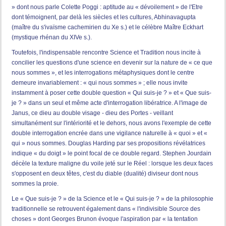
» dont nous parle Colette Poggi : aptitude au « dévoilement » de l'Etre
dont témoignent, par delà les siècles et les cultures, Abhinavagupta
(maître du s'ivaïsme cachemirien du Xe s.) et le célèbre Maître Eckhart
(mystique rhénan du XIVe s.).
Toutefois, l'indispensable rencontre Science et Tradition nous incite à
concilier les questions d'une science en devenir sur la nature de « ce que
nous sommes », et les interrogations métaphysiques dont le centre
demeure invariablement : « qui nous sommes » ; elle nous invite
instamment à poser cette double question « Qui suis-je ? » et « Que suis-
je ? » dans un seul et même acte d'interrogation libératrice. A l'image de
Janus, ce dieu au double visage - dieu des Portes - veillant
simultanément sur l'intériorité et le dehors, nous avons l'exemple de cette
double interrogation encrée dans une vigilance naturelle à « quoi » et «
qui » nous sommes. Douglas Harding par ses propositions révélatrices
indique « du doigt » le point focal de ce double regard. Stephen Jourdain
décèle la texture maligne du voile jeté sur le Réel : lorsque les deux faces
s'opposent en deux têtes, c'est du diable (dualité) diviseur dont nous
sommes la proie.
Le « Que suis-je ? » de la Science et le « Qui suis-je ? » de la philosophie
traditionnelle se retrouvent également dans « l'indivisible Source des
choses » dont Georges Brunon évoque l'aspiration par « la tentation