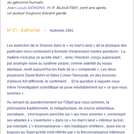
du génome humain.
Jean-Louis SIÉMONS :
H. P. BLAVATSKY, cent ans après,
un auteur toujours d'avant garde.
N°21 - Editorial
-
Automne 1991
Les avancées de la Science dans le « no man's land » de la physique des
particules nous conduisent à formuler d'impression nantes questions - La
matière n'est plus ce qu'elle était !... ainsi, l'électron, conçu auparavant,
par analogie naïve au système solaire, comme satellite du noyau
atomique, revêt aujourd'hui les traits de la « complexité ». Les deux
physiciens David Bohm et Gilles Cohen Tannoudji, en des énoncés
d'ailleurs fort différents, le confirment. ... Et la question à laquelle nous
mène l'investigation scientifique se pose inévitablement sur « ce que nous
sommes ».
Au versant du questionnement sur l'Objet que nous sommes, la
philosophie traditionnelle, la métaphysique, de source védantique,
socratique... s'est toujours penchée sur « qui nous sommes », conduisant
ses adeptes à « s'aventurer » dans ce « no man's land » intérieur qu'est,
par exemple, L'« Inconnaissance » des mystiques chrétiens ; aussi est-ce
toujours au Sujet qu'elle s'est référée par « la Reconnaissance intérieure