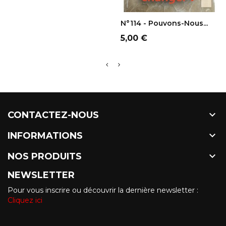
AJOUTER AU
PANIER
N°114 - Pouvons-Nous...
Prix
5,00 €

CONTACTEZ-NOUS

INFORMATIONS

NOS PRODUITS
NEWSLETTER
Pour vous inscrire ou découvrir la dernière newsletter :
Cliquez ici