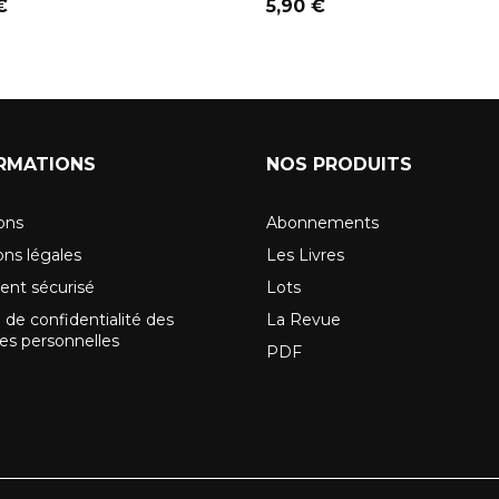
Prix
€
5,90 €
RMATIONS
NOS PRODUITS
sons
Abonnements
ns légales
Les Livres
ent sécurisé
Lots
 de confidentialité des
La Revue
s personnelles
PDF