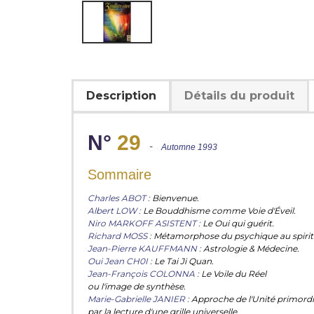
Description
Détails du produit
N°
29
-
Automne 1993
Sommaire
Charles ABOT :
Bienvenue.
Albert LOW :
Le Bouddhisme comme Voie d'Éveil.
Niro MARKOFF ASISTENT :
Le Oui qui guérit.
Richard MOSS :
Métamorphose du psychique au spirit
Jean-Pierre KAUFFMANN :
Astrologie & Médecine.
Oui Jean CH0I :
Le Tai Ji Quan.
Jean-François COLONNA :
Le Voile du Réel
ou l'image de synthèse.
Marie-Gabrielle JANIER :
Approche de l'Unité primordi
par la lecture d'une grille universelle.