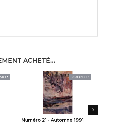
EMENT ACHETÉ...
MO !
PROMO !
AJOUTER AU PANIER
AJOUTER
Numéro 21 - Automne 1991
Numéro 33