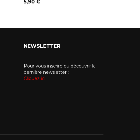
Prix
Prix
5,90 €
5,90 €
NEWSLETTER
Pour vous inscrire ou découvrir la
dernière newsletter :
Cliquez ici