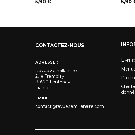
Prix
Prix
5,90 €
5,90 
INFO
CONTACTEZ-NOUS
Livrai
ADRESSE :
Mentio
Revue 3e millénaire
2, le Tremblay
Paiem
89520 Fontenoy
Charte
France
donnée
EMAIL :
contact@revue3emillenaire.com