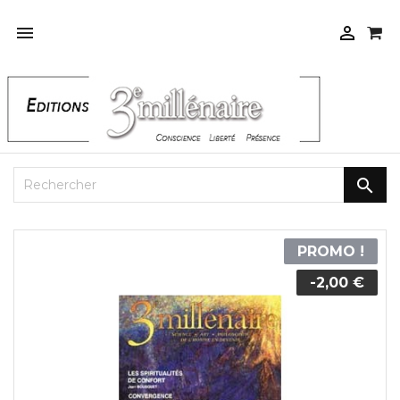



PROMO !
-2,00 €