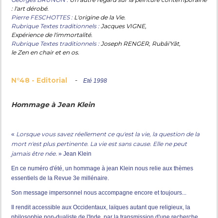
: l'art dérobé.
Pierre FESCHOTTES :
L'origine de la Vie.
Rubrique Textes traditionnels :
Jacques VIGNE,
Expérience de l'immortalité.
Rubrique Textes traditionnels :
Joseph RENGER, Rubâi'Yât,
le Zen en chair et en os.
N°48 - Editorial
-
Eté 1998
Hommage à Jean Klein
Lorsque vous savez réellement ce qu'est la vie, la question de la
«
mort n'est plus pertinente. La vie est sans cause. Elle ne peut
jamais être née.
» Jean Klein
En ce numéro d'été, un hommage à jean Klein nous relie aux thèmes
essentiels de la Revue 3e millénaire.
Son message impersonnel nous accompagne encore et toujours...
Il rendit accessible aux Occidentaux, laïques autant que religieux, la
philosophie non-dualiste de l'Inde, par la transmission d'une recherche