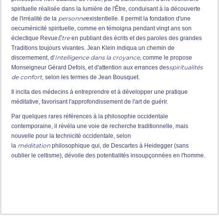
spirituelle réalisée dans la lumière de l'Être, conduisant à la découverte
personne
de l'irréalité de la
existentielle. Il permit la fondation d'une
oecuménicité spirituelle, comme en témoigna pendant vingt ans son
Être
éclectique Revue
en publiant des écrits et des paroles des grandes
Traditions toujours vivantes. Jean Klein indiqua un chemin de
Intelligence dans la croyance,
discernement, d'
comme le propose
spiritualités
Monseigneur Gérard Defois, et d'attention aux errances des
de confort
, selon les termes de Jean Bousquet.
Il incita des médecins à entreprendre et à développer une pratique
méditative, favorisant l'approfondissement de l'art de guérir.
Par quelques rares références à la philosophie occidentale
contemporaine, il révéla une voie de recherche traditionnelle, mais
nouvelle pour la technicité occidentale, selon
méditation
la
philosophique qui, de Descartes à Heidegger (sans
oublier le celtisme), dévoile des potentialités insoupçonnées en l'homme.