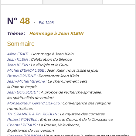
N°
48
-
Eté 1998
Thème
Hommage à Jean KLEIN
:
Sommaire
Aline FRATI :
Hommage à Jean Klein.
Jean KLEIN :
Célébration du Silence.
Jean KLEIN :
Le disciple et le Guru.
Michel D'ENCAUSSE :
Jean Klein nous laisse la joie.
Bruno JOURNE :
Rencontrer Jean Klein.
Jean-Michel Varenne :
Le cheminement vers
la Paix de l'esprit.
Jean BOUSQUET :
A propos de recherche spirituelle,
les spiritualités de confort.
Monseigneur Gérard DEFOIS :
Convergence des religions
monothéistes.
Th. GRANIER & Ph. ROBLIN :
Le mystère des comètes.
Robert POWELL :
Entrer dans le Courant de la Conscience.
Chantal REMUS :
La Poésie, Voie directe,
Expérience de conversion.
Georges BRUNON :
Un autre regard sur la peinture contemporaine