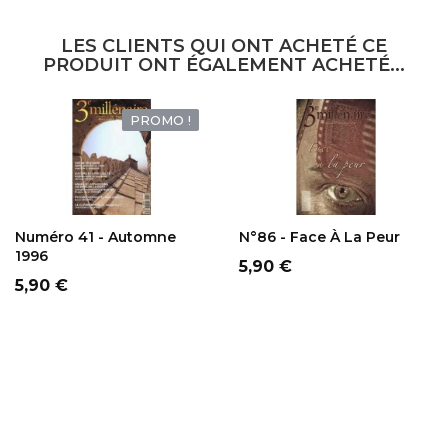
LES CLIENTS QUI ONT ACHETÉ CE
PRODUIT ONT ÉGALEMENT ACHETÉ...
PROMO !
AJOUTER AU
AJOUTER AU
PANIER
PANIER
Numéro 41 - Automne
N°86 - Face À La Peur
1996
Prix
5,90 €
Prix
5,90 €