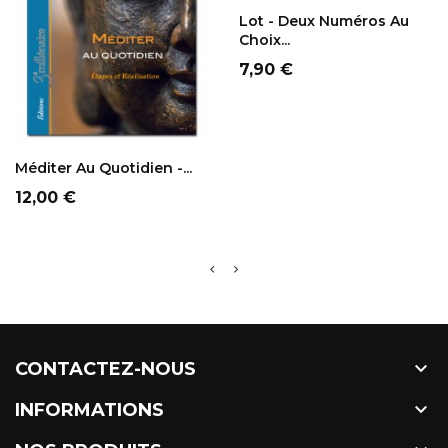
PANIER
Lot - Deux Numéros Au
Choix...
Prix
7,90 €
AJOUTER AU
PANIER
Méditer Au Quotidien -...
Prix
12,00 €

CONTACTEZ-NOUS

INFORMATIONS