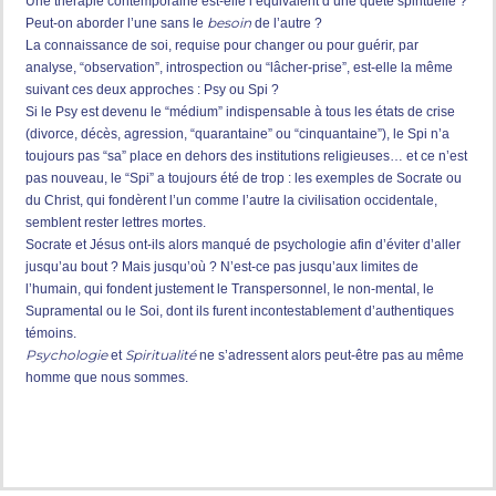
Une thérapie contemporaine est-elle l’équivalent d’une quête spirituelle ?
besoin
Peut-on aborder l’une sans le
de l’autre ?
La connaissance de soi, requise pour changer ou pour guérir, par
analyse, “observation”, introspection ou “lâcher-prise”, est-elle la même
suivant ces deux approches : Psy ou Spi ?
Si le Psy est devenu le “médium” indispensable à tous les états de crise
(divorce, décès, agression, “quarantaine” ou “cinquantaine”), le Spi n’a
toujours pas “sa” place en dehors des institutions religieuses… et ce n’est
pas nouveau, le “Spi” a toujours été de trop : les exemples de Socrate ou
du Christ, qui fondèrent l’un comme l’autre la civilisation occidentale,
semblent rester lettres mortes.
Socrate et Jésus ont-ils alors manqué de psychologie afin d’éviter d’aller
jusqu’au bout ? Mais jusqu’où ? N’est-ce pas jusqu’aux limites de
l’humain, qui fondent justement le Transpersonnel, le non-mental, le
Supramental ou le Soi, dont ils furent incontestablement d’authentiques
témoins.
Psychologie
Spiritualité
et
ne s’adressent alors peut-être pas au même
homme que nous sommes.