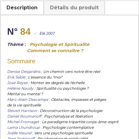
Description
Détails du produit
N°
84
-
Eté 2007
Thème
Psychologie et Spiritualité
:
Comment se connaître ?
Sommaire
Denise Desjardins :
Un chemin vers notre être réel
Erik Sablé :
L'essence du "moi"
José Reyes :
Monter les degrés de l'échelle
Hélène Naudy :
Spiritualité ou psychologie ?
Mental ou mental ?
Marc-Alain Descamps :
Obstacles, impasses et pièges
de la vie spirituelle
Steven Harrison :
Déconstruction de la psychologie
Daniel Roumanoff :
Psychanalyse et libération
Michel Fromaget :
Le paradigme tripartite corps-âme-esprit
Lama Lhundroup :
Psychologie contemplative
Joëlle Maurel :
Vers une psychologie spirituelle
Jean Sarkissoff :
Psychanalyse et spiritualité