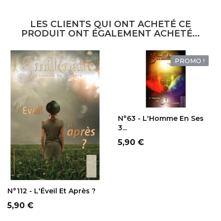
LES CLIENTS QUI ONT ACHETÉ CE
PRODUIT ONT ÉGALEMENT ACHETÉ...
PROMO !
AJOUTER AU
PANIER
N°63 - L'Homme En Ses
3...
Prix
5,90 €
AJOUTER AU
PANIER
N°112 - L'Éveil Et Après ?
Prix
5,90 €