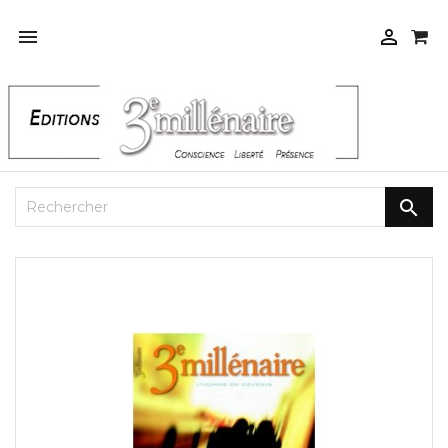


