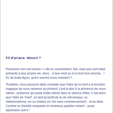
Fil d'ariane : Mourir ?
Personne n'en est revenu ! » dit-on couramment. Oui, mais peu sont déjà
présents à leur propre vie, alors... à leur mort ou à la mort d'un proche... !
Et, de toute façon, qu'en savons-nous vraiment ?...
Toutefois, nous pouvons déjà constater que l'idée de la mort a la fonction
magique de nous ramener au présent, c'est-à-dire à la présence de nous-
même ; présence qui parle d'elle-même dans le silence d'être. C'est alors
que l'idée de “mort”, en tant qu'arrêt de la vie mécanique, se
métamorphose, en un instant, en Vie sans commencement... et au-delà...
Comme la chenille rampante en lumineux papillon volant – aussi
éphémère soit-il !