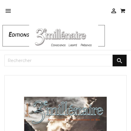


