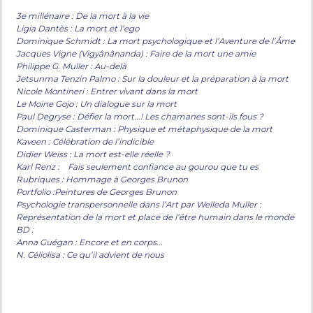
3e millénaire : De la mort à la vie
Ligia Dantès : La mort et l’ego
Dominique Schmidt : La mort psychologique et l’Aventure de l’Âme
Jacques Vigne (Vigyânânanda) : Faire de la mort une amie
Philippe G. Muller : Au-delà
Jetsunma Tenzin Palmo : Sur la douleur et la préparation à la mort
Nicole Montineri : Entrer vivant dans la mort
Le Moine Gojo : Un dialogue sur la mort
Paul Degryse : Défier la mort...! Les chamanes sont-ils fous ?
Dominique Casterman : Physique et métaphysique de la mort
Kaveen : Célébration de l’indicible
Didier Weiss : La mort est-elle réelle ?
Karl Renz : Fais seulement confiance au gourou que tu es
Rubriques : Hommage à Georges Brunon
Portfolio :Peintures de Georges Brunon
Psychologie transpersonnelle dans l’Art par Welleda Muller :
Représentation de la mort et place de l’être humain dans le monde
BD :
Anna Guégan : Encore et en corps...
N. Céliolisa : Ce qu’il advient de nous