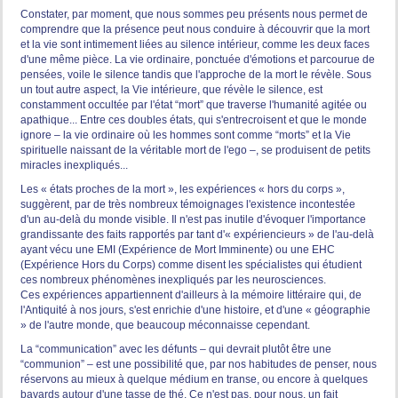
Constater, par moment, que nous sommes peu présents nous permet de
comprendre que la présence peut nous conduire à découvrir que la mort
et la vie sont intimement liées au silence intérieur, comme les deux faces
d'une même pièce. La vie ordinaire, ponctuée d'émotions et parcourue de
pensées, voile le silence tandis que l'approche de la mort le révèle. Sous
un tout autre aspect, la Vie intérieure, que révèle le silence, est
constamment occultée par l'état “mort” que traverse l'humanité agitée ou
apathique... Entre ces doubles états, qui s'entrecroisent et que le monde
ignore – la vie ordinaire où les hommes sont comme “morts” et la Vie
spirituelle naissant de la véritable mort de l'ego –, se produisent de petits
miracles inexpliqués...
Les « états proches de la mort », les expériences « hors du corps »,
suggèrent, par de très nombreux témoignages l'existence incontestée
d'un au-delà du monde visible. Il n'est pas inutile d'évoquer l'importance
grandissante des faits rapportés par tant d'« expériencieurs » de l'au-delà
ayant vécu une EMI (Expérience de Mort Imminente) ou une EHC
(Expérience Hors du Corps) comme disent les spécialistes qui étudient
ces nombreux phénomènes inexpliqués par les neurosciences.
Ces expériences appartiennent d'ailleurs à la mémoire littéraire qui, de
l'Antiquité à nos jours, s'est enrichie d'une histoire, et d'une « géographie
» de l'autre monde, que beaucoup méconnaisse cependant.
La “communication” avec les défunts – qui devrait plutôt être une
“communion” – est une possibilité que, par nos habitudes de penser, nous
réservons au mieux à quelque médium en transe, ou encore à quelques
bavards autour d'une tasse de thé. Ce n'est pas, pour nous, un fait