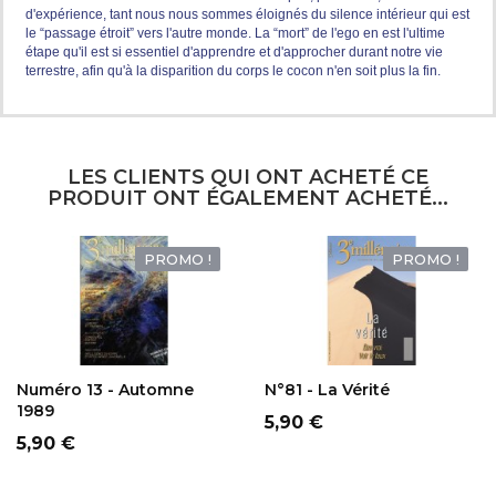
d'expérience, tant nous nous sommes éloignés du silence intérieur qui est
le “passage étroit” vers l'autre monde. La “mort” de l'ego en est l'ultime
étape qu'il est si essentiel d'apprendre et d'approcher durant notre vie
terrestre, afin qu'à la disparition du corps le cocon n'en soit plus la fin.
LES CLIENTS QUI ONT ACHETÉ CE
PRODUIT ONT ÉGALEMENT ACHETÉ...
PROMO !
PROMO !
AJOUTER AU
AJOUTER AU
PANIER
PANIER
Numéro 13 - Automne
N°81 - La Vérité
1989
Prix
5,90 €
Prix
5,90 €