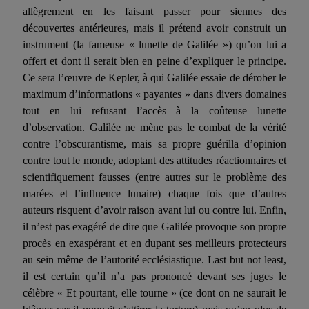
allègrement en les fai­sant passer pour siennes des
découvertes antérieures, mais il pré­tend avoir construit un
instrument (la fameuse « lunette de Gali­lée ») qu’on lui a
offert et dont il serait bien en peine d’expliquer le principe.
Ce sera
l’œuvre
de Kepler, à qui Galilée essaie de déro­ber le
maximum d’informations « payantes » dans divers domaines
tout en lui refusant l’accès à la coûteuse lunette
d’observation. Gali­lée ne mène pas le combat de la vérité
contre l’obscurantisme, mais sa propre
guérilla
d’opinion
contre tout le monde, adoptant des atti­tudes réactionnaires et
scientifiquement fausses (entre autres sur le problème des
marées et l’influence lunaire) chaque fois que d’autres
auteurs risquent d’avoir raison avant lui ou contre lui. Enfin,
il n’est pas exagéré de dire que Galilée provoque son pro­pre
procès en exaspérant et en dupant ses meilleurs protecteurs
au sein même de l’autorité ecclésiastique. Last but not least,
il est certain qu’il n’a pas prononcé devant ses juges le
célèbre « Et pour­tant, elle tourne » (ce dont on ne saurait le