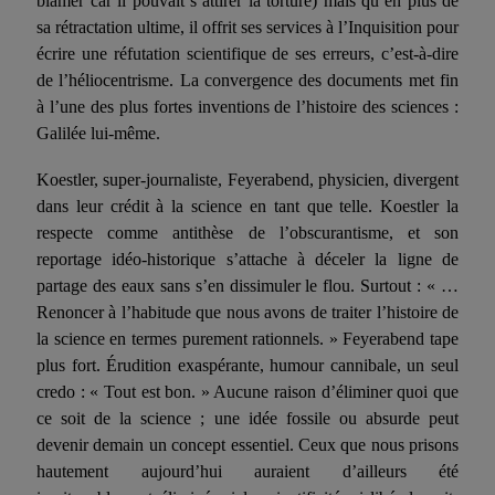
blâmer car il pouvait s’attirer la torture) mais qu’en plus de
sa rétractation ultime, il offrit ses services à l’Inquisition pour
écrire une réfutation scientifique de ses erreurs, c’est-à-dire
de l’héliocentrisme. La convergence des documents met fin
à l’une des plus fortes inventions de l’his­toire des sciences :
Galilée lui-même.
Koestler, super-journaliste, Feyerabend, physicien, divergent
dans leur crédit à la science en tant que telle. Koestler la
respecte comme antithèse de l’obscurantisme, et son
reportage idéo-historique s’attache à déceler la ligne de
partage des eaux sans s’en dissimuler le flou. Surtout : « …
Renoncer à l’habitude que nous avons de traiter l’histoire de
la science en termes purement rationnels. » Feyerabend tape
plus fort. Érudition exaspérante, humour cannibale, un seul
credo : « Tout est bon. » Aucune raison d’éliminer quoi que
ce soit de la science ; une idée fossile ou absurde peut
devenir demain un concept essentiel. Ceux que nous prisons
hautement aujourd’hui auraient d’ailleurs été