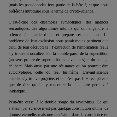
(mais les pseu­dopodes font partie de la bête !) et que nous
préférons introduire sous le terme de crypto-science.
C’est-à-dire des ensembles symboliques, des matrices
sémantiques, des algorithmes intuitifs qui ont engendré la
science, fait partie d’elle et préparé ses mutations. Le
problème de leur exclusion nous paraît moins pertinent que
celui de leur décryptage : l’extraction de l’infor­mation réelle
s’y trouvant occultée. Par la double paroi de la super­stition
(au sens propre de superpositions adventices) et du codage
délibéré. Mais aussi par une résistance qu’on pourrait dire
autocryp­tique, celle du réel lui-même. L’avant-science
actuelle s’y trouve pro­jetée, et ce n’est pas la « récupérer »
que de dire qu’elle y rencon­tre la plus pure perplexité
initiatique.
Peut-être cesse là le double songe du savoir-insu. Ce qui
s’atteint par science n’est pas quelque constitution ultime, de
donnée éter­nelle, mais une recréation dans la conscience du