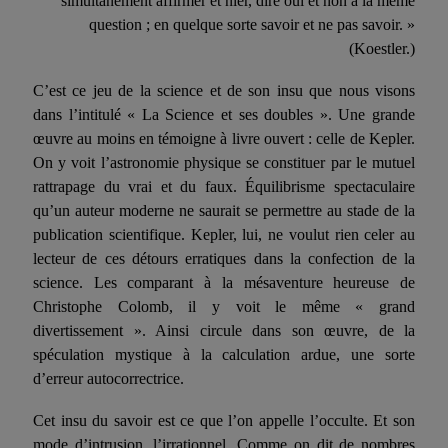
simultané­ment affirmer et nier, dire oui et non à la même
question ; en quel­que sorte savoir et ne pas savoir. »
(Koestler.)
C’est ce jeu de la science et de son insu que nous visons
dans l’intitulé « La Science et ses doubles ». Une grande
œuvre
au moins en témoigne à livre ouvert : celle de Kepler.
On y voit l’astronomie physique se constituer par le mutuel
rattrapage du vrai et du faux. Équilibrisme spectaculaire
qu’un auteur moderne ne saurait se per­mettre au stade de la
publication scientifique. Kepler, lui, ne vou­lut rien celer au
lecteur de ces détours erratiques dans la confec­tion de la
science. Les comparant à la mésaventure heureuse de
Christophe Colomb, il y voit le même « grand
divertissement ». Ainsi circule dans son
œuvre
, de la
spéculation mystique à la calculation ardue, une sorte
d’erreur autocorrectrice.
Cet insu du savoir est ce que l’on appelle l’occulte. Et son
mode d’intrusion, l’irrationnel. Comme on dit de nombres