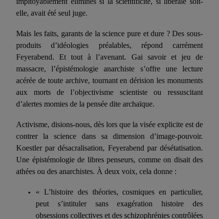
impitoyablement éliminés si la scientificité, si libérale soit-
elle, avait été seul juge.
Mais les faits, garants de la science pure et dure ? Des sous-
produits d’idéologies préalables, répond carrément
Feyerabend. Et tout à l’avenant. Gai savoir et jeu de
massacre, l’épistémologie anar­chiste s’offre une lecture
acérée de toute archive, tournant en déri­sion les monuments
aux morts de l’objectivisme scientiste ou res­suscitant
d’alertes momies de la pensée dite archaïque.
Activisme, disions-nous, dès lors que la visée explicite est de
con­trer la science dans sa dimension d’image-pouvoir.
Koestler par désa­cralisation, Feyerabend par désétatisation.
Une épistémologie de libres penseurs, comme on disait des
athées ou des anarchistes.
À
deux voix, cela donne :
« L’histoire des théories, cosmiques en particulier,
peut s’inti­tuler sans exagération histoire des
obsessions collectives et des schi­zophrénies contrôlées