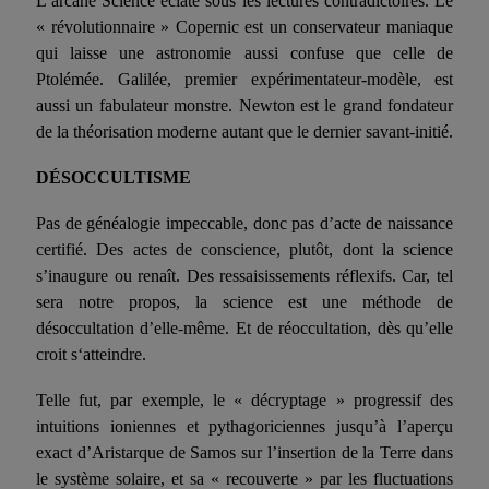
L’arcane Science éclate sous les lectures contradictoires. Le
« révo­lutionnaire » Copernic est un conservateur maniaque
qui laisse une astronomie aussi confuse que celle de
Ptolémée. Galilée, premier expérimentateur-modèle, est
aussi un fabulateur monstre. Newton est le grand fondateur
de la théorisation moderne autant que le der­nier savant-initié.
DÉSOCCULTISME
P
as de généalogie impeccable, donc
p
as d’acte de naissance
certifié. Des actes de conscience, plutôt, dont la science
s’inaugure ou renaît. Des ressaisissements réflexifs. Car, tel
sera notre propos, la science est une méthode de
désoccultation d’elle-même. Et de réoccultation, dès qu’elle
croit s
‘
atteindre.
Telle fut, par exemple, le « décryptage » progressif des
intuitions ioniennes et pythagoriciennes jusqu’à l’aperçu
exact d’Aristarque de Samos sur l’insertion de la Terre dans
le système solaire, et sa « recouverte » par les fluctuations