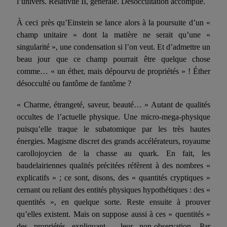
l’uni­vers. Relativité II, générale. Désoccultation accomplie.
À
ceci près qu’Einstein se lance alors à la poursuite d’un «
champ unitaire » dont la matière ne serait qu’une «
singularité », une con­densation si l’on veut. Et d’admettre un
beau jour que ce champ pourrait être quelque chose
comme… « un éther, mais dépourvu de propriétés » ! Éther
désocculté ou fantôme de fantôme ?
« Charme, étrangeté, saveur, beauté… » Autant de qualités
occul­tes de l’actuelle physique. Une micro-mega-physique
puisqu’elle tra­que le subatomique par les très hautes
énergies. Magisme discret des grands accélérateurs, royaume
carollojoycien de la chasse au quark. En fait, les
baudelairiennes qualités précitées réfèrent à des nombres «
explicatifs » ; ce sont, disons, des « quantités cryptiques »
cernant ou reliant des entités physiques hypothétiques : des «
quen­tités », en quelque sorte. Reste ensuite à prouver
qu’elles existent. Mais on suppose aussi à ces « quentités »
des propriétés expliquant… leur non-observation. Par