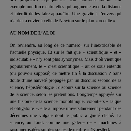
exemple une force entre elles qui augmente avec la distance
et interdit de les faire apparaître. Une gravité à l’envers qui
n’a rien à envier à celle de Newton sur le plan « occulte ».
AU NOM DE L’ALOI
O
n reviendra, au long de ce numéro, sur l’inextricable de
l’actuelle physique. Et sur le fait que « scientifique » et «
indiscutable » n’y sont plus synonymes. Mais d’où vient que
popu­lairement, le « c’est scientifique » ait ce sous-entendu
(ou pouvoir supposé) de mettre fin à la discussion ? Sans
doute d’une naïveté propagée par un discours second de la
science, l’épistémologie : dis­cours sur la science ou science
de la science, selon les prétentions. Longtemps appuyée sur
une histoire de la science monolithique, volontiers « laïque
et obligatoire », elle a imposé universitairement pendant des
décennies une vulgate dont le public a gardé cliché. La
science, au fond, comme une galerie de « machines à
raisonner iso­lées sur des socles de marbre » (Koestler).