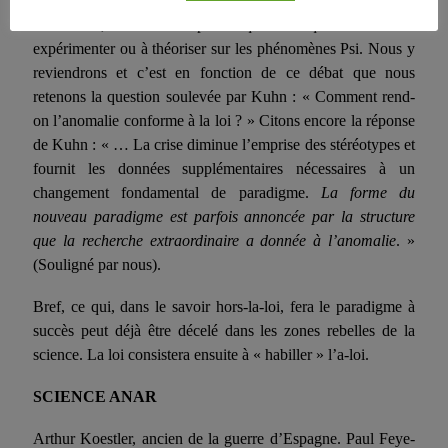
physi­que quantique. Y compris, diront ceux du media
rationaliste, le « n’importe quoi » qui consiste à
expérimenter ou à théoriser sur les phénomènes Psi. Nous y
reviendrons et c’est en fonction de ce débat que nous
retenons la question soulevée par Kuhn : « Comment rend-
on l’anomalie conforme à la loi ? » Citons encore la réponse
de Kuhn : « … La crise diminue l’emprise des stéréotypes et
fournit les données supplémentaires nécessaires à un
changement fondamental de paradigme.
La forme du
nouveau paradigme est parfois annon­cée par la structure
que la recherche extraordinaire a donnée à l’anomalie
. »
(Souligné par nous).
Bref, ce qui, dans le savoir hors-la-loi, fera le paradigme à
suc­cès peut déjà être décelé dans les zones rebelles de la
science. La loi consistera ensuite à « habiller » l’a-loi.
SCIENCE ANAR
Arthur Koestler, ancien de la guerre d’Espagne. Paul Feye­