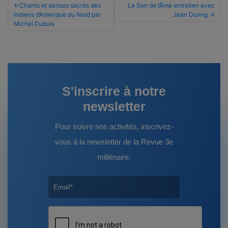
Navigation
Chants et danses sacrés des
Le Son de l’Âme entretien avec
Indiens d’Amérique du Nord par
Jean During
de
Michel Dubois
l’article
S'inscrire à notre
newsletter
Pour suivre nos activités, inscrivez-
vous à la newsletter de la Revue 3e
millénaire.