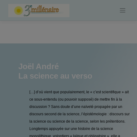
Skip
to
content
Joël André
La science au verso
[…] d’où vient que popu­lairement, le « c’est scientifique » ait
ce sous-entendu (ou pouvoir supposé) de mettre fin à la
discussion ? Sans doute d’une naïveté propagée par un
discours second de la science, l’épistémologie : dis­cours sur
la science ou science de la science, selon les prétentions.
Longtemps appuyée sur une histoire de la science
monolithique, volontiers « laïque et obligatoire », elle a