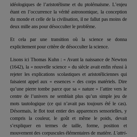
idéologiques de l’aristotélisme et du ptolémaïsme. L’enjeu
étant en l’occurrence la vérité astronomi­que, la conception
du monde et celle de la civilisation, il ne fallut pas moins de
deux mille ans pour désocculter le problème.
Et cela par une transition où la science se donna
explicitement pour critère de désocculter la science.
Lisons ici Thomas Kuhn : « Avant la naissance de Newton
(1642), la « nouvelle science » du siècle avait enfin réussi à
rejeter les explications scolastiques et aris­totéliciennes qui
faisaient appel aux « essences » des corps matériels. Dire
qu’une pierre tombe parce que sa « nature » l’attire vers le
cen­tre de l’univers ne semblait plus qu’un simple jeu de
mots tautolo­gique (ce qui n’avait pas toujours été le cas).
Désormais, le flot tout entier des apparences sensorielles, y
compris la couleur, le goût et même le poids, devait
s’expliquer en termes de taille, forme, posi­tion et
mouvement des corpuscules élémentaires de matière.
L’attri­