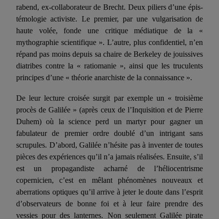
rabend, ex-collaborateur de Brecht. Deux piliers d’une épis­
témologie activiste. Le premier, par une vulgarisation de
haute volée, fonde une critique médiatique de la «
mythographie scientifique ». L’autre, plus confidentiel, n’en
répand pas moins depuis sa chaire de Berkeley de jouissives
diatribes contre la « ratiomanie », ainsi que les truculents
principes d’une « théorie anarchiste de la connais­sance ».
De leur lecture croisée surgit par exemple un « troisième
pro­cès de Galilée » (après ceux de l’Inquisition et de Pierre
Duhem) où la science perd un martyr pour gagner un
fabulateur de pre­mier ordre doublé d’un intrigant sans
scrupules. D’abord, Gali­lée n’hésite pas à inventer de toutes
pièces des expériences qu’il n’a jamais réalisées. Ensuite, s’il
est un propagandiste acharné de l’héliocentrisme
copernicien, c’est en mêlant phénomènes nouveaux et
aberrations optiques qu’il arrive à jeter le doute dans l’esprit
d’observateurs de bonne foi et à leur faire prendre des
vessies pour des lanternes. Non seulement Galilée pirate