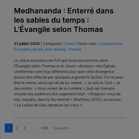
Medhananda : Enterré dans
les sables du temps :
L’Évangile selon Thomas
31 juillet 2026
|
Catégories :
Essais
|
Mots-clés :
christianisme
,
évangiles
,
gnose
,
Non-dualité
,
Thomas
Le Jésus amoureux de l’Un que nous rencontrons dans
l’Évangile selon Thomas et le Jésus « diviseur » des Églises
chrétiennes sont trop différents pour que cette divergence
puisse être effacée par quelques arguments faciles. Ce ne peut
être le même Jésus qui dit de lui-même : « Je suis le Tout », et
des autres : « Vous venez de la Lumière », puis qui menace
ensuite ses auditeurs d’un jugement futur : « Éloignez-vous de
moi, maudits, dans le feu éternel » (Matthieu 25:41), ou encore :
« La colère de Dieu demeure sur vous ».
1
2
3
…
398
Suivant »