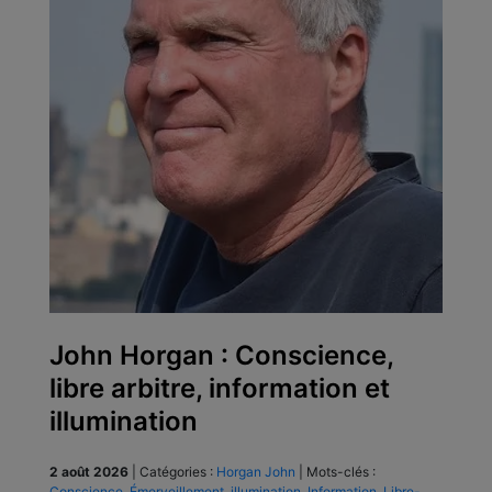
John Horgan : Conscience,
libre arbitre, information et
illumination
2 août 2026
|
Catégories :
Horgan John
|
Mots-clés :
Conscience
,
Émerveillement
,
illumination
,
Information
,
Libre-