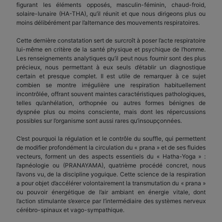
figurant les éléments opposés, masculin-féminin, chaud-froid,
solaire-lunaire (HA-THA), qu’il réunit et que nous dirigeons plus ou
moins délibérément par l’alternance des mouvements respiratoires.
Cette dernière constatation sert de surcroît à poser l’acte respiratoire
lui-même en critère de la santé physique et psychique de l’homme.
Les renseignements analytiques qu’il peut nous fournir sont des plus
précieux, nous permettant à eux seuls d’établir un diagnostique
certain et presque complet. Il est utile de remarquer à ce sujet
combien se montre irrégulière une respiration habituellement
incontrôlée, offrant souvent maintes caractéristiques pathologiques,
telles qu’anhélation, orthopnée ou autres formes bénignes de
dyspnée plus ou moins consciente, mais dont les répercussions
possibles sur l’organisme sont aussi rares qu’insoupçonnées.
C’est pourquoi la régulation et le contrôle du souffle, qui permettent
de modifier profondément la circulation du « prana » et de ses fluides
vecteurs, forment un des aspects essentiels du « Hatha-Yoga » :
l’apnéologie ou (PRANAYAMA), quatrième procédé concret, nous
l’avons vu, de la discipline yoguique. Cette science de la respiration
a pour objet d’accélérer volontairement la transmutation du « prana »
ou pouvoir énergétique de l’air ambiant en énergie vitale, dont
l’action stimulante s’exerce par l’intermédiaire des systèmes nerveux
cérébro-spinaux et vago-sympathique.