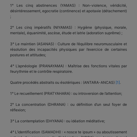
1° Les cinq abstinences (YAMAS) : Non-violence, véridicité,
désintéressement, egocratie (continence) et apotaxie (détachement)
;
2° Les cinq impératifs (NIYAMAS) : Hygiène (physique, morale,
mentale), équanimité, ascèse, étude et latrie (adoration suprême) ;
3° Le maintien (ASANAS) : Culture de l’équilibre neuromusculaire et
résolution des incapacités physiques par l’exercice de certaines
postures et attitudes;
4° L’apnéologie (PRANAYAMA) : Maîtrise des fonctions vitales par
l’eurythmie et le contrôle respiratoire.
Quatre procédés abstraits ou ésotériques : (ANTARA-ANCAS)
[1]
.
1° Le recueillement (PRATYAHARA) : ou introversion de l’attention;
2° La concentration (DHRANA) : ou définition d’un seul foyer de
réflexion;
3° La contemplation (DHYANA) : ou idéation méditative;
4° L’identification (SAMADHI) : « nosce te ipsum » ou aboutissement