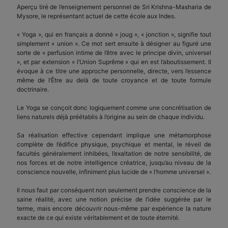
Aperçu tiré de l’enseignement personnel de Sri Krishna-Masharia de
Mysore, le représentant actuel de cette école aux Indes.
« Yoga », qui en français a donné « joug », « jonction », signifie tout
simplement « union ». Ce mot sert ensuite à désigner au figuré une
sorte de « perfusion intime de l’être avec le principe divin, universel
», et par extension « l’Union Suprême » qui en est l’aboutissement. Il
évoque à ce titre une approche personnelle, directe, vers l’essence
même de l’Être au delà de toute croyance et de toute formule
doctrinaire.
Le Yoga se conçoit donc logiquement comme une concrétisation de
liens naturels déjà préétablis à l’origine au sein de chaque individu.
Sa réalisation effective cependant implique une métamorphose
complète de l’édifice physique, psychique et mental, le réveil de
facultés généralement inhibées, l’exaltation de notre sensibilité, de
nos forces et de notre intelligence créatrice, jusqu’au niveau de la
conscience nouvelle, infiniment plus lucide de « l’homme universel ».
Il nous faut par conséquent non seulement prendre conscience de la
saine réalité, avec une notion précise de l’idée suggérée par le
terme, mais encore découvrir nous-même par expérience la nature
exacte de ce qui existe véritablement et de toute éternité.