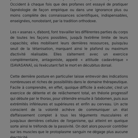
Occident à chaque fois que des profanes ont essayé de pratiquer
l’apnéologie de façon empirique ou dans une ignorance plus ou
moins complète des connaissances scientifiques, indispensables,
enseignées, nonobstant, par la tradition orthodoxe.
Les « asanas », d’abord, font travailler les différentes parties du corps
de toutes les façons possibles, jusqu’à l’extrême limite de leurs
capacités; elles mobilisent leurs dernières ressources, puisqu’au
seuil de la tétanisation, marquant ainsi le plafond ou maximum
d’activité réalisable. Elles s’alternent avec un exercice
complémentaire, antagoniste, appelé « attitude cadavérique »
(SAVASANA), où l’exécutant fait le mort en décubitus dorsal.
Cette dernière posture en particulier laisse entrevoir des indications
nombreuses et riches de possibilités dans le domaine thérapeutique.
Facile à comprendre, en effet, quoique difficile à exécuter, c’est un
exercice de détente et de relâchement total, en théorie progressif
qui débute par le thorax, pour s’étendre ensuite à l’abdomen, puis aux
extrémités inférieures et supérieures et enfin au cerveau. Un acte
conscient de la volonté achève de communiquer un état
d’affaissement complet à tous les téguments musculaires et
jusqu’aux dernières cellules de l’organisme, qui atteint en quelque
sorte ainsi le tréfonds de la passivité. On doit alors pouvoir contrôler
sur les muscles que le protoplasme sanguin ne dégage plus aucune
électricité.