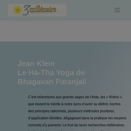
Skip
to
content
Jean Klein
Le Ha-Tha Yoga de
Bhagavan Patanjali
C’est néanmoins aux grands sages de l’Inde, les « Rishis »,
que revient le mérite à notre sens d’avoir su définir, hormis
des principes rationnels, plusieurs méthodes positives,
d’application illimitée, dégageant dans la pratique les moyens
concrets d’y parvenir. Le fruit de leurs recherches millénaires