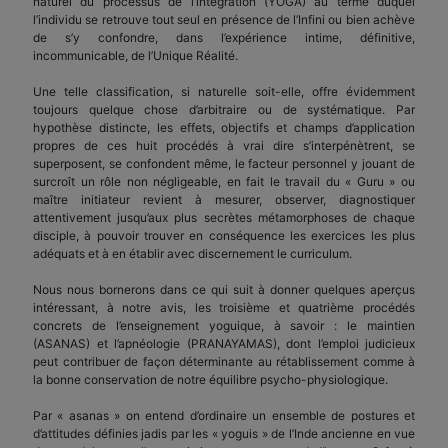
naturel du processus de l’intégration (YOGA) au terme duquel
l’individu se retrouve tout seul en présence de l’Infini ou bien achève
de s’y confondre, dans l’expérience intime, définitive,
incommunicable, de l’Unique Réalité.
Une telle classification, si naturelle soit-elle, offre évidemment
toujours quelque chose d’arbitraire ou de systématique. Par
hypothèse distincte, les effets, objectifs et champs d’application
propres de ces huit procédés à vrai dire s’interpénètrent, se
superposent, se confondent même, le facteur personnel y jouant de
surcroît un rôle non négligeable, en fait le travail du « Guru » ou
maître initiateur revient à mesurer, observer, diagnostiquer
attentivement jusqu’aux plus secrètes métamorphoses de chaque
disciple, à pouvoir trouver en conséquence les exercices les plus
adéquats et à en établir avec discernement le curriculum.
Nous nous bornerons dans ce qui suit à donner quelques aperçus
intéressant, à notre avis, les troisième et quatrième procédés
concrets de l’enseignement yoguique, à savoir : le maintien
(ASANAS) et l’apnéologie (PRANAYAMAS), dont l’emploi judicieux
peut contribuer de façon déterminante au rétablissement comme à
la bonne conservation de notre équilibre psycho-physiologique.
Par « asanas » on entend d’ordinaire un ensemble de postures et
d’attitudes définies jadis par les « yoguis » de l’Inde ancienne en vue