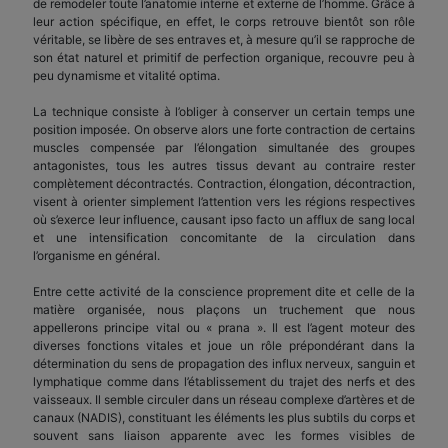
de remodeler toute l’anatomie interne et externe de l’homme. Grâce à
leur action spécifique, en effet, le corps retrouve bientôt son rôle
véritable, se libère de ses entraves et, à mesure qu’il se rapproche de
son état naturel et primitif de perfection organique, recouvre peu à
peu dynamisme et vitalité optima.
La technique consiste à l’obliger à conserver un certain temps une
position imposée. On observe alors une forte contraction de certains
muscles compensée par l’élongation simultanée des groupes
antagonistes, tous les autres tissus devant au contraire rester
complètement décontractés. Contraction, élongation, décontraction,
visent à orienter simplement l’attention vers les régions respectives
où s’exerce leur influence, causant ipso facto un afflux de sang local
et une intensification concomitante de la circulation dans
l’organisme en général.
Entre cette activité de la conscience proprement dite et celle de la
matière organisée, nous plaçons un truchement que nous
appellerons principe vital ou « prana ». Il est l’agent moteur des
diverses fonctions vitales et joue un rôle prépondérant dans la
détermination du sens de propagation des influx nerveux, sanguin et
lymphatique comme dans l’établissement du trajet des nerfs et des
vaisseaux. Il semble circuler dans un réseau complexe d’artères et de
canaux (NADIS), constituant les éléments les plus subtils du corps et
souvent sans liaison apparente avec les formes visibles de