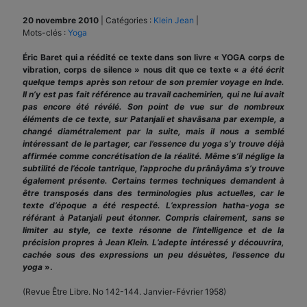
20 novembre 2010
|
Catégories :
Klein Jean
|
Mots-clés :
Yoga
Éric Baret qui a réédité ce texte dans son livre « YOGA corps de
vibration, corps de silence » nous dit que ce texte «
a été écrit
quelque temps après son retour de son premier voyage en Inde.
Il n’y est pas fait référence au travail cachemirien, qui ne lui avait
pas encore été révélé. Son point de vue sur de nombreux
éléments de ce texte, sur Patanjali et shavâsana par exemple, a
changé diamétralement par la suite, mais il nous a semblé
intéressant de le partager, car l’essence du yoga s’y trouve déjà
affirmée comme concrétisation de la réalité. Même s’il néglige la
subtilité de l’école tantrique, l’approche du prânâyâma s’y trouve
également présente. Certains termes techniques demandent à
être transposés dans des terminologies plus actuelles, car le
texte d’époque a été respecté. L’expression hatha-yoga se
référant à Patanjali peut étonner. Compris clairement, sans se
limiter au style, ce texte résonne de l’intelligence et de la
précision propres à Jean Klein. L’adepte intéressé y découvrira,
cachée sous des expressions un peu désuètes, l’essence du
yoga
».
(Revue Être Libre. No 142-144. Janvier-Février 1958)