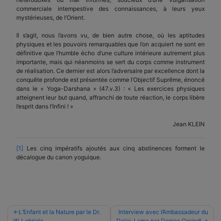
commerciale intempestive des connaissances, à leurs yeux
mystérieuses, de l’Orient.
Il s’agit, nous l’avons vu, de bien autre chose, où les aptitudes
physiques et les pouvoirs remarquables que l’on acquiert ne sont en
définitive que l’humble écho d’une culture intérieure autrement plus
importante, mais qui néanmoins se sert du corps comme instrument
de réalisation. Ce dernier est alors l’adversaire par excellence dont la
conquête profonde est présentée comme l’Objectif Suprême, énoncé
dans le « Yoga-Darshana » (47.v.3) : « Les exercices physiques
atteignent leur but quand, affranchi de toute réaction, le corps libère
l’esprit dans l’Infini ! »
Jean KLEIN
[1]
Les cinq impératifs ajoutés aux cinq abstinences forment le
décalogue du canon yoguique.
Navigation
L’Enfant et la Nature par le Dr.
Interview avec l’Ambassadeur du
W. Labriola
Dalai-Lama par Denise Greindl