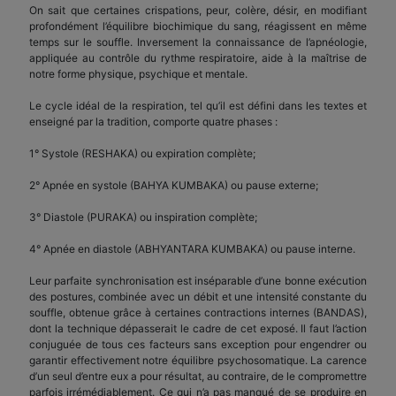
On sait que certaines crispations, peur, colère, désir, en modifiant
profondément l’équilibre biochimique du sang, réagissent en même
temps sur le souffle. Inversement la connaissance de l’apnéologie,
appliquée au contrôle du rythme respiratoire, aide à la maîtrise de
notre forme physique, psychique et mentale.
Le cycle idéal de la respiration, tel qu’il est défini dans les textes et
enseigné par la tradition, comporte quatre phases :
1° Systole (RESHAKA) ou expiration complète;
2° Apnée en systole (BAHYA KUMBAKA) ou pause externe;
3° Diastole (PURAKA) ou inspiration complète;
4° Apnée en diastole (ABHYANTARA KUMBAKA) ou pause interne.
Leur parfaite synchronisation est inséparable d’une bonne exécution
des postures, combinée avec un débit et une intensité constante du
souffle, obtenue grâce à certaines contractions internes (BANDAS),
dont la technique dépasserait le cadre de cet exposé. Il faut l’action
conjuguée de tous ces facteurs sans exception pour engendrer ou
garantir effectivement notre équilibre psychosomatique. La carence
d’un seul d’entre eux a pour résultat, au contraire, de le compromettre
parfois irrémédiablement. Ce qui n’a pas manqué de se produire en