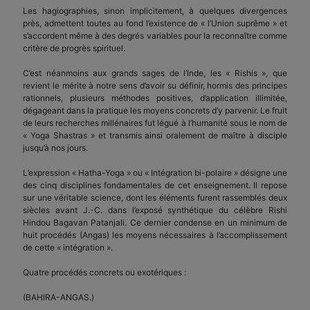
Les hagiographies, sinon implicitement, à quelques divergences
près, admettent toutes au fond l’existence de « l’Union suprême » et
s’accordent même à des degrés variables pour la reconnaître comme
critère de progrès spirituel.
C’est néanmoins aux grands sages de l’Inde, les « Rishis », que
revient le mérite à notre sens d’avoir su définir, hormis des principes
rationnels, plusieurs méthodes positives, d’application illimitée,
dégageant dans la pratique les moyens concrets d’y parvenir. Le fruit
de leurs recherches millénaires fut légué à l’humanité sous le nom de
« Yoga Shastras » et transmis ainsi oralement de maître à disciple
jusqu’à nos jours.
L’expression « Hatha-Yoga » ou « Intégration bi-polaire » désigne une
des cinq disciplines fondamentales de cet enseignement. Il repose
sur une véritable science, dont les éléments furent rassemblés deux
siècles avant J.-C. dans l’exposé synthétique du célèbre Rishi
Hindou Bagavan Patanjali. Ce dernier condense en un minimum de
huit procédés (Angas) les moyens nécessaires à l’accomplissement
de cette « intégration ».
Quatre procédés concrets ou exotériques :
(BAHIRA-ANGAS.)