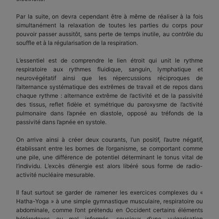
Par la suite, on devra cependant être à même de réaliser à la fois
simultanément la relaxation de toutes les parties du corps pour
pouvoir passer aussitôt, sans perte de temps inutile, au contrôle du
souffle et à la régularisation de la respiration.
L’essentiel est de comprendre le lien étroit qui unit le rythme
respiratoire aux rythmes fluidique, sanguin, lymphatique et
neurovégétatif ainsi que les répercussions réciproques de
l’alternance systématique des extrêmes de travail et de repos dans
chaque rythme : alternance extrême de l’activité et de la passivité
des tissus, reflet fidèle et symétrique du paroxysme de l’activité
pulmonaire dans l’apnée en diastole, opposé au tréfonds de la
passivité dans l’apnée en systole.
On arrive ainsi à créer deux courants, l’un positif, l’autre négatif,
établissant entre les bornes de l’organisme, se comportant comme
une pile, une différence de potentiel déterminant le tonus vital de
l’individu. L’excès d’énergie est alors libéré sous forme de radio-
activité nucléaire mesurable.
Il faut surtout se garder de ramener les exercices complexes du «
Hatha-Yoga » à une simple gymnastique musculaire, respiratoire ou
abdominale, comme l’ont prétendu en Occident certains éléments
hétérodoxes ou mal informés, soucieux d’une vulgarisation