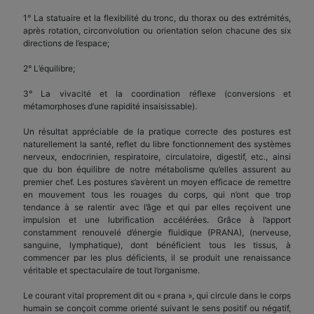
1° La statuaire et la flexibilité du tronc, du thorax ou des extrémités,
après rotation, circonvolution ou orientation selon chacune des six
directions de l’espace;
2° L’équilibre;
3° La vivacité et la coordination réflexe (conversions et
métamorphoses d’une rapidité insaisissable).
Un résultat appréciable de la pratique correcte des postures est
naturellement la santé, reflet du libre fonctionnement des systèmes
nerveux, endocrinien, respiratoire, circulatoire, digestif, etc., ainsi
que du bon équilibre de notre métabolisme qu’elles assurent au
premier chef. Les postures s’avèrent un moyen efficace de remettre
en mouvement tous les rouages du corps, qui n’ont que trop
tendance à se ralentir avec l’âge et qui par elles reçoivent une
impulsion et une lubrification accélérées. Grâce à l’apport
constamment renouvelé d’énergie fluidique (PRANA), (nerveuse,
sanguine, lymphatique), dont bénéficient tous les tissus, à
commencer par les plus déficients, il se produit une renaissance
véritable et spectaculaire de tout l’organisme.
Le courant vital proprement dit ou « prana », qui circule dans le corps
humain se conçoit comme orienté suivant le sens positif ou négatif,