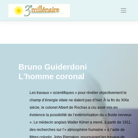
Skip
to
content
Bruno Guiderdoni
L'homme coronal
Les travaux « scientifiques » pour révéler objectivement le
champ d’énergie vitale ne datent pas d’hier. À la fin du XIXe
siècle, le colonel Albert de Rochas a cru avoir mis en
évidence la possibilité de l’extériorisation du « fluide nerveux
». Le médecin anglais Walter Kilner a mené, à partir de 1911,
des recherches sur l’« atmosphère humaine » à l’aide de
filtres colorés. John Pierrakos, poursuivant les travaux de