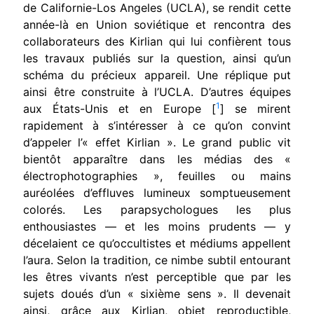
de Californie-Los Angeles (UCLA), se rendit cette
année-là en Union soviétique et rencontra des
collabo­rateurs des Kirlian qui lui confièrent tous
les travaux publiés sur la question, ainsi qu’un
schéma du précieux appareil. Une réplique
put
ainsi être construite à l’UCLA. D’autres équipes
1
aux États-Unis et en Europe [
] se mirent
rapidement à s’intéresser à ce qu’on convint
d’appeler l’« effet Kirlian ». Le grand public vit
bientôt apparaître dans les médias des «
électrophotographies », feuilles ou mains
auréolées d’effluves lumineux somptueusement
colorés. Les parapsychologues les plus
enthousiastes — et les moins prudents — y
décelaient ce qu’occultistes et médiums appellent
l’aura. Selon la tradi­tion, ce nimbe subtil entourant
les êtres vivants n’est perceptible que par les
sujets doués d’un « sixième sens ». Il devenait
ainsi, grâce aux Kirlian, objet reproductible,