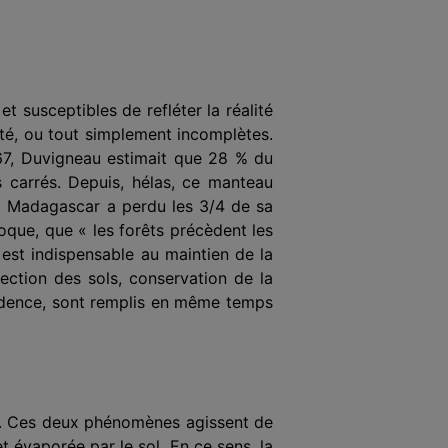
et susceptibles de refléter la réalité
ité, ou tout simplement incomplètes.
967, Duvigneau estimait que 28 % du
s carrés. Depuis, hélas, ce manteau
e. Madagascar a perdu les 3/4 de sa
époque, que « les forêts précèdent les
 est indispensable au maintien de la
tection des sols, conservation de la
évidence, sont remplis en même temps
ants. Ces deux phénomènes agissent de
et évaporée par le sol. En ce sens, la