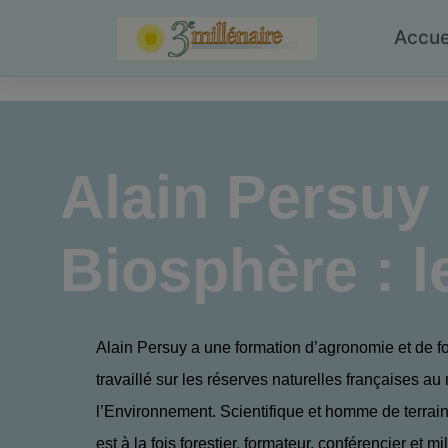
Skip
to
Accue
content
Alain Persuy
Biosphère : le
Alain Persuy a une formation d’agronomie et de for
travaillé sur les réserves naturelles françaises au
l’Environnement. Scientifique et homme de terrain
est à la fois forestier, formateur, conférencier et mi