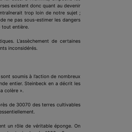
erses existent donc quant au devenir
traînerait trop loin de notre sujet ;
t de ne pas sous-estimer les dangers
tout entière.
ati­ques. L’assèchement de certaines
nts inconsidérés.
s sont soumis à l’action de nombreux
nde entier. Stein­beck en a décrit les
a colère ».
 près de 30070 des terres cultivables
essentiellement.
ouent un rôle de véritable éponge. On