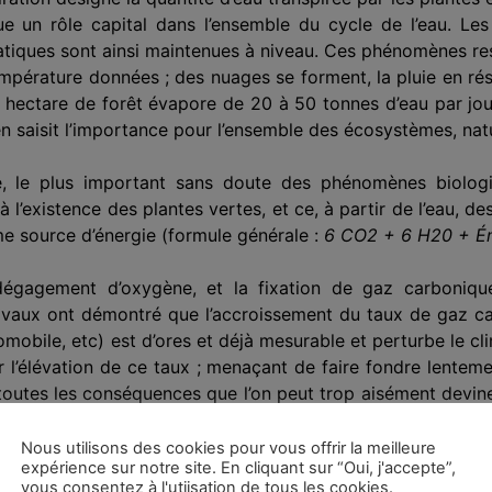
ue un rôle capital dans l’ensemble du cycle de l’eau. Le
atiques sont ainsi maintenues à niveau. Ces phénomènes restit
mpérature données ; des nuages se forment, la pluie en résu
n hectare de forêt éva­pore de 20 à 50 tonnes d’eau par jou
 en saisit l’importance pour l’ensemble des écosystèmes, na
, le plus impor­tant sans doute des phénomènes biologiq
 l’existence des plantes vertes, et ce, à par­tir de l’eau, d
e source d’éner­gie (formule générale :
6 CO2 + 6 H20 + Én
 dégagement d’oxygène, et la fixation de gaz carboniqu
vaux ont démontré que l’accroisse­ment du taux de gaz carb
omo­bile, etc) est d’ores et déjà mesurable et perturbe le c
 l’élévation de ce taux ; menaçant de faire fondre lentement
toutes les conséquences que l’on peut trop aisément devine
, ou réfléchi par eux, ne peut plus se dégager normalement 
Nous utilisons des cookies pour vous offrir la meilleure
expérience sur notre site. En cliquant sur “Oui, j'accepte”,
vous consentez à l'utiisation de tous les cookies.