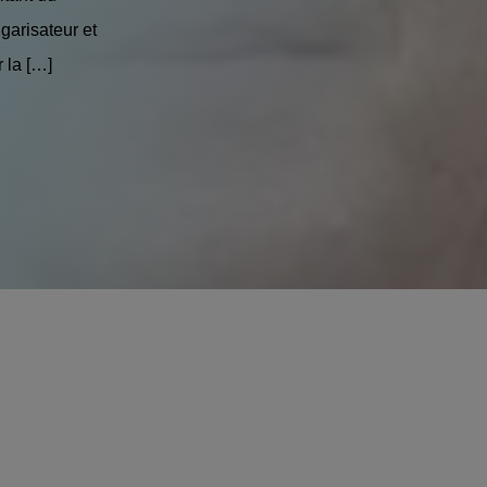
garisateur et
 la […]