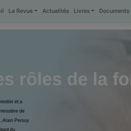
il
La Revue
Actualités
Livres
Documents g
s rôles de la fo
estier et a
 ministère de
, Alain Persuy
litant du