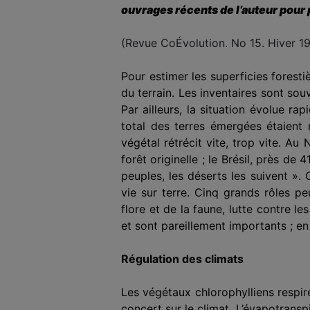
ouvrages récents de l’auteur pour 
(Revue CoÉvolution. No 15. Hiver 1
Pour estimer les superficies forestiè
du terrain. Les inventaires sont so
Par ailleurs, la situation évolue 
total des terres émergées étaient 
végétal rétrécit vite, trop vite. 
forêt origi­nelle ; le Brésil, près d
peuples, les déserts les suivent ».
vie sur terre. Cinq grands rôles pe
flore et de la faune, lutte contre 
et sont pareillement importants ; en p
Régulation des climats
Les végétaux chlorophylliens respire
concert sur le cli­mat. L’évapotransp