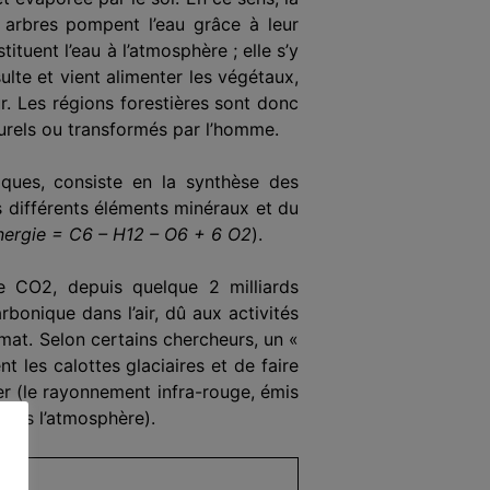
s arbres pompent l’eau grâce à leur
uent l’eau à l’at­mosphère ; elle s’y
lte et vient alimenter les végétaux,
r. Les régions forestières sont donc
turels ou transformés par l’homme.
ues, con­siste en la synthèse des
es différents éléments minéraux et du
ergie = C6 – H12 – O6 + 6 O2
).
e CO2, depuis quelque 2 milliards
onique dans l’air, dû aux activités
limat. Selon certains chercheurs, un «
 les calottes gla­ciaires et de faire
r (le rayonnement infra-rouge, émis
vers l’atmosphère).