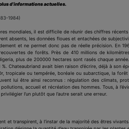
plus d’informations actuelles.
983-1984)
res mondiales, il est difficile de réunir des chiffres récents 
uvent absents, les données floues et entachées de subjectiv
rapidement et ne permet donc pas de réelle précision. En 1
recouvertes de forêts. Près de 410 millions de kilomètre
Au Nigeria, plus de 200000 hectares sont rasés chaque anné
e 41 %. Chateaubriand avait bien raison d’écrire, déjà à son 
 Or, tropicale ou tempérée, boréale ou subarctique, la forêt
uvent lui être ainsi reconnus : régulation des climats, pro
les pollutions, accueil et récréation des hommes. Tous, à l’
rivilégier l’un plutôt que l’autre serait une erreur.
nt et trans­pirent, à l’instar de la majorité des êtres viv
iration désigne la quantité d’eau transpirée par les plantes 