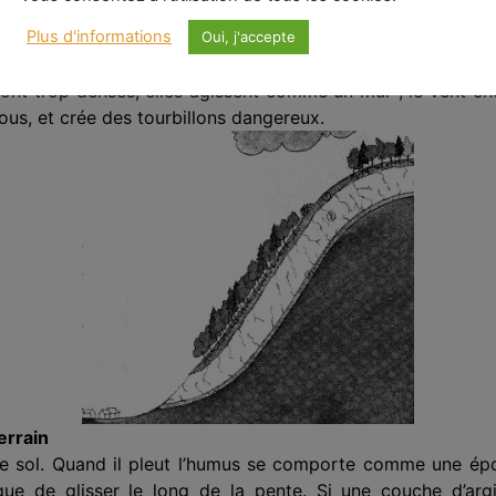
onstituent un frein efficace contre le vent et les tempêtes. 
icoles par exemple), le vent prend de la vitesse. S’il renco
Plus d'informations
Oui, j'accepte
tructeur.
sont trop denses, elles agissent comme un mur ; le vent che
ous, et crée des tourbillons dangereux.
errain
t le sol. Quand il pleut l’hu­mus se comporte comme une 
sque de glisser le long de la pente. Si une couche d’ar