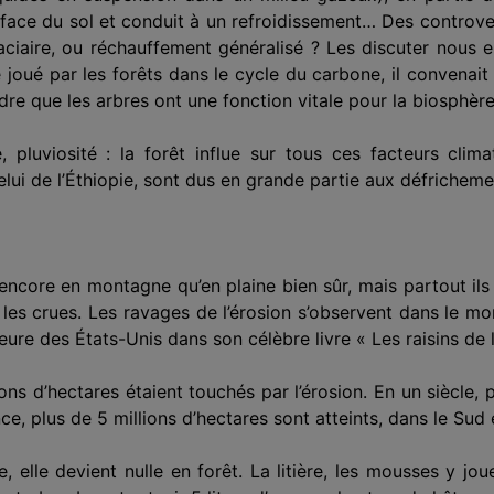
urface du sol et conduit à un refroidissement… Des controv
ciaire, ou réchauffement généralisé ? Les dis­cuter nous en
e joué par les forêts dans le cycle du carbone, il convenai
 que les arbres ont une fonction vitale pour la biosphère 
 pluvio­sité : la forêt influe sur tous ces facteurs clim
lui de l’Éthiopie, sont dus en grande partie aux défricheme
s encore en montagne qu’en plaine bien sûr, mais partout il
es, les crues. Les ravages de l’érosion s’observent dans le mo
ure des États-Unis dans son célèbre livre « Les raisins de l
ns d’hec­tares étaient touchés par l’érosion. En un siècle,
ce, plus de 5 millions d’hectares sont atteints, dans le Sud 
ie, elle devient nulle en forêt. La litière, les mousses y j