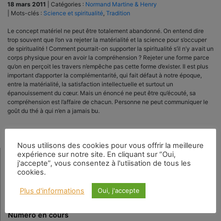
18 mars 2011
|
Catégories :
Normand Martine & Henry
|
Mots-clés :
Science et spiritualité
,
Tradition
Le concept matériel ne peut être totalement abandonné. On entend dire
trop souvent que l’on va rejeter la matérialité et la science pour s’occuper
de spiritualité ! Comment pourrait-on supporter la spiritualité s’il n’y avait un
corps physique pour en avoir la compréhension ? Rejeter une forme parce
qu’on en perçoit les travers n’empêche pas cette forme d’exister. Il est plus
important d’apporter la complémentarité, qui fait défaut à notre époque,
entre la matérialité, la satisfaction intellectuelle et surtout un
épanouissement du cœur. Mais un énoncé ne peut être qu’écouté, sa
compréhension est l’affaire de chacun. Personne ne peut communiquer le
goût du thé à qui n’en a jamais bu.
Nous utilisons des cookies pour vous offrir la meilleure
expérience sur notre site. En cliquant sur “Oui,
j'accepte”, vous consentez à l'utiisation de tous les
Rechercher
cookies.
Plus d'informations
Oui, j'accepte
Numéro en cours