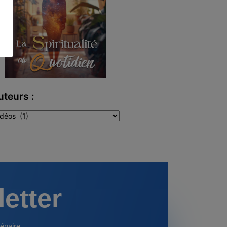
uteurs :
teurs
letter
énaire.