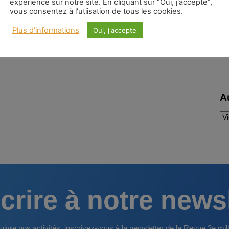
expérience sur notre site. En cliquant sur “Oui, j'accepte”,
vous consentez à l'utiisation de tous les cookies.
Plus d'informations
Oui, j'accepte
A
Au
:
crire à notre news
uivre nos activités, inscrivez-vous à la newsletter de la Revue 3e mill