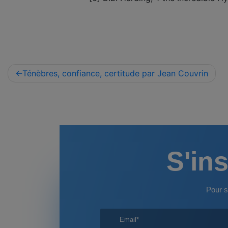
Navigation
Ténèbres, confiance, certitude par Jean Couvrin
de
l’article
S'ins
Pour s