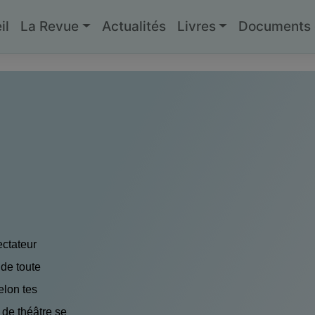
il
La Revue
Actualités
Livres
Documents g
pectateur
 de toute
elon tes
 de théâtre se