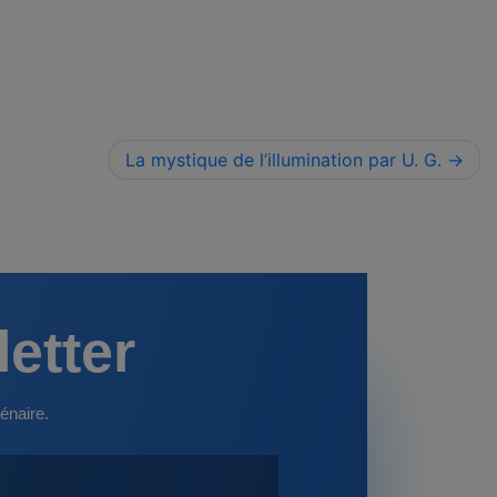
La mystique de l’illumination par U. G.
letter
énaire.