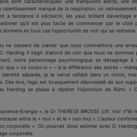
ains sont caractéristiques: une tranquillité alerte, une
 ralentissement marqué de la respiration, un redressement
int a tendance à s’éclaircir, les yeux brillent davantage 
 estimer qu’il est plus facile de commencer par le côté 
s donnera en tous cas l’opportunité de voir qui se redresse 
les ne cessent de clamer que nous commettons une erreur 
D. Harding il s’agit d’abord de voir que nous ne sommes 
u tard, notre personnage psychologique se désagrège à 
oir que « ce corps-ci » – à la différence des autres – manq
ntité séparée, je le verrai reflété dans un miroir, mai
es. Dès lors, l’ego est brusquement dépossédé de son supp
Harding se plaise à répéter l’injonction de Rûmi: « D
science-Energie », le Dr THERESE BROSSE (cfr. Voir n°8)
l instaure entre le « moi » et le « non moi ». L’auteur confir
n corporelle ». On pourrait donc estimer avec D. Harding 
age corporelle.