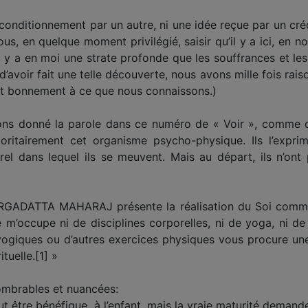
conditionnement par un autre, ni une idée reçue par un crédo
us, en quelque moment privilégié, saisir qu’il y a ici, en n
il y a en moi une strate profonde que les souffrances et les
 d’avoir fait une telle découverte, nous avons mille fois ra
tout bonnement à ce que nous connaissons.)
ons donné la parole dans ce numéro de « Voir », comme d
itairement cet organisme psycho-physique. Ils l’exprim
turel dans lequel ils se meuvent. Mais au départ, ils n’o
ARGADATTA MAHARAJ présente la réalisation du Soi comme l
 m’occupe ni de disciplines corporelles, ni de yoga, ni de
yogiques ou d’autres exercices physiques vous procure une 
tuelle.[1] »
nombrables et nuancées:
eut être bénéfique à l’enfant, mais la vraie maturité demand