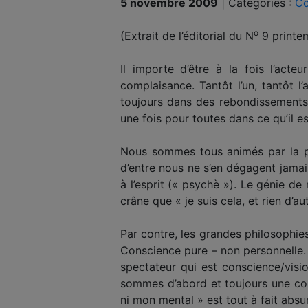
5 novembre 2009
|
Catégories :
Co
o
(Extrait de l’éditorial du N
9 printem
Il importe d’être à la fois l’act
complaisance. Tantôt l’un, tantôt l
toujours dans des rebondissements i
une fois pour toutes dans ce qu’il es
Nous sommes tous animés par la pro
d’entre nous ne s’en dégagent jamai
à l’esprit (« psychè »). Le génie de
crâne que « je suis cela, et rien d’a
Par contre, les grandes philosophies
Conscience pure – non personnelle. 
spectateur qui est conscience/visio
sommes d’abord et toujours une cons
ni mon mental » est tout à fait abs