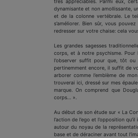
très appréciables. Parmi eux, cert
dynamisante et non amollissante, un
et de la colonne vertébrale. Le te
s’améliorer. Bien sûr, vous pouvez
redresser sur votre chaise: cela vou
Les grandes sagesses traditionnel
corps, et à notre psychisme. Pour 
l’observer suffit pour que, tôt o
pertinemment encore, il suffit de v
arborer comme l’emblème de mon ide
trouverai ici, dressé sur mes épaul
marque. On comprend que Douglas 
corps… ».
Au début de son étude sur « La Con
l’action de l’ego et l’opposition qu’i
autour du noyau de la représentatio
base et de déraciner avant tout l’im