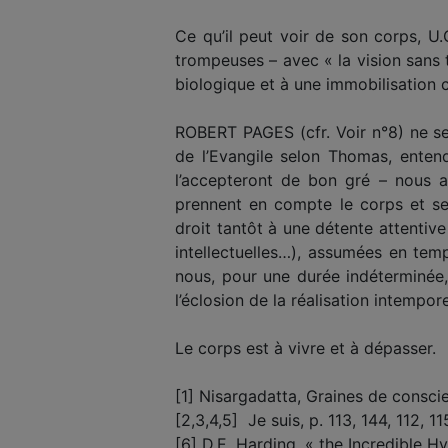
Ce qu’il peut voir de son corps, U.
trompeuses – avec « la vision sans 
biologique et à une immobilisation
ROBERT PAGES (cfr. Voir n°8) ne se 
de l’Evangile selon Thomas, enten
l’accepteront de bon gré – nous a
prennent en compte le corps et se
droit tantôt à une détente attentiv
intellectuelles…), assumées en te
nous, pour une durée indéterminée, 
l’éclosion de la réalisation intempore
Le corps est à vivre et à dépasser.
[1] Nisargadatta, Graines de consci
[2,3,4,5] Je suis, p. 113, 144, 112, 11
[6] D.E. Harding, « the Incredible H