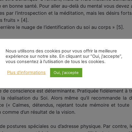
re en bonne santé. Pour aller au-delà du mental vous devez a
s par l’introspection et la méditation, mais les désirs fort
 fruits » [4].
errière le nuage de l’identification du soi au corps » [5].
 mentionner qu’elle – a produit un grand nombre de couran
s n’avons pas rêvé un seul instant que nous pourrions êt
Nous utilisons des cookies pour vous offrir la meilleure
yoga classique qui tient l’ascèse et la discipline corporell
expérience sur notre site. En cliquant sur “Oui, j'accepte”,
vous consentez à l'utiisation de tous les cookies.
par la science contemporaine pour qui la matière – mon c
Plus d'informations
Oui, j'accepte
 observateur extérieur. Tout au long de son œuvre et no
 transparence qui règne ici, au lieu de notre présence, sous 
e de conscience est déterminante. Pratiquée fidèlement à tra
 la réalisation du Soi. Alors même qu’il recommande la d
ce (« Calmes, détendus, rejetant toute mémoire et toute
n comme d’un résultat de la vision.
de postures spéciales ou d’adresse physique. Par contre, 