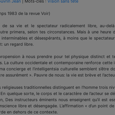
uvrin Jean
|
Mots-clés :
Vision sans tête
ps 1983 de la revue Voir)
eur de sa vie et le spectateur radicalement libre, au-de
’autre primera, selon tes circonstances. Mais à une heure
nterminables et désespérants, à moins que le spectateur n’
t: un regard libre.
pension à nous prendre pour tel physique distinct et tel
s. La culture occidentale et contemporaine renforce cette i
 ma concierge et l’intelligentsia culturelle semblent s’être
utre assurément ». Pauvre de nous: la vie est brève et l’acte
 religieuses traditionnelles distinguent en l’homme trois niv
En quelque sorte, le corps et le caractère de l’acteur se 
n, Des instructeurs éminents nous enseignent qu’il est ess
cience libre et désengagée. L’affirmation « d’un point de 
urde en dehors de ce contexte.