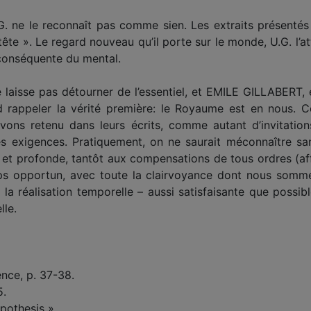
G. ne le reconnaît pas comme sien. Les extraits présentés i
tête ». Le regard nouveau qu’il porte sur le monde, U.G. l’
 conséquente du mental.
laisse pas détourner de l’essentiel, et EMILE GILLABERT, é
d rappeler la vérité première: le Royaume est en nous. C
vons retenu dans leurs écrits, comme autant d’invitatio
s exigences. Pratiquement, on ne saurait méconnaître s
e et profonde, tantôt aux compensations de tous ordres (affe
mps opportun, avec toute la clairvoyance dont nous somm
la réalisation temporelle – aussi satisfaisante que possible
lle.
ence, p. 37-38.
5.
ypothesis ».