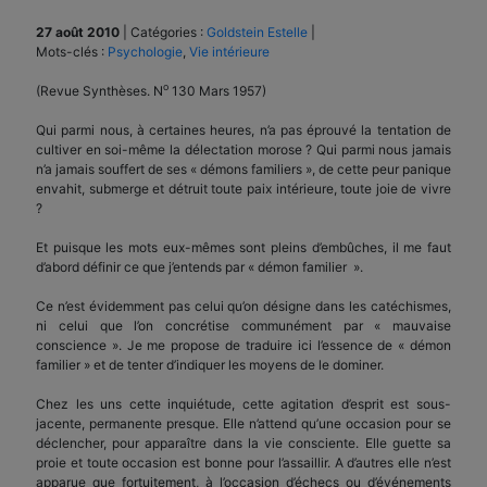
27 août 2010
|
Catégories :
Goldstein Estelle
|
Mots-clés :
Psychologie
,
Vie intérieure
o
(Revue Synthèses. N
130 Mars 1957)
Qui parmi nous, à certaines heures, n’a pas éprouvé la tentation de
cultiver en soi-même la délectation morose ? Qui parmi nous jamais
n’a jamais souffert de ses « démons familiers », de cette peur panique
envahit, submerge et détruit toute paix intérieure, toute joie de vivre
?
Et puisque les mots eux-mêmes sont pleins d’embûches, il me faut
d’abord définir ce que j’entends par « démon familier ».
Ce n’est évidemment pas celui qu’on désigne dans les catéchismes,
ni celui que l’on concrétise communément par « mauvaise
conscience ». Je me propose de traduire ici l’essence de « démon
familier » et de tenter d’indiquer les moyens de le dominer.
Chez les uns cette inquiétude, cette agitation d’esprit est sous-
jacente, permanente presque. Elle n’attend qu’une occasion pour se
déclencher, pour apparaître dans la vie consciente. Elle guette sa
proie et toute occasion est bonne pour l’assaillir. A d’autres elle n’est
apparue que fortuitement, à l’occasion d’échecs ou d’événements