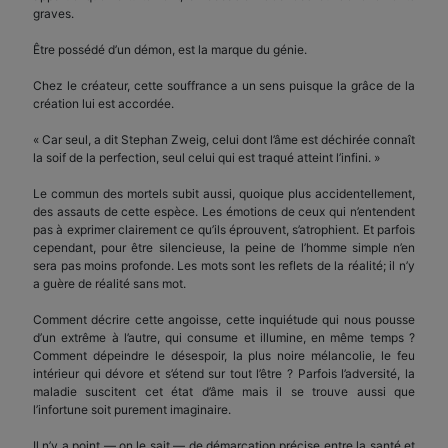
graves.
Être possédé d’un démon, est la marque du génie.
Chez le créateur, cette souffrance a un sens puisque la grâce de la
création lui est accordée.
« Car seul, a dit Stephan Zweig, celui dont l’âme est déchirée connaît
la soif de la perfection, seul celui qui est traqué atteint l’infini. »
Le commun des mortels subit aussi, quoique plus accidentellement,
des assauts de cette espèce. Les émotions de ceux qui n’entendent
pas à exprimer clairement ce qu’ils éprouvent, s’atrophient. Et parfois
cependant, pour être silencieuse, la peine de l’homme simple n’en
sera pas moins profonde. Les mots sont les reflets de la réalité; il n’y
a guère de réalité sans mot.
Comment décrire cette angoisse, cette inquiétude qui nous pousse
d’un extrême à l’autre, qui consume et illumine, en même temps ?
Comment dépeindre le désespoir, la plus noire mélancolie, le feu
intérieur qui dévore et s’étend sur tout l’être ? Parfois l’adversité, la
maladie suscitent cet état d’âme mais il se trouve aussi que
l’infortune soit purement imaginaire.
Il n’y a point — on le sait — de démarcation précise entre la santé et