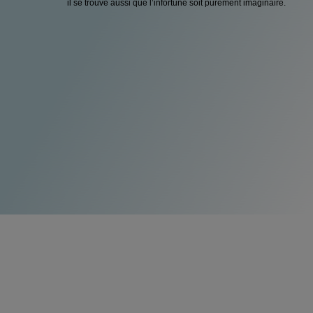
il se trouve aussi que l’infortune soit purement imaginaire.