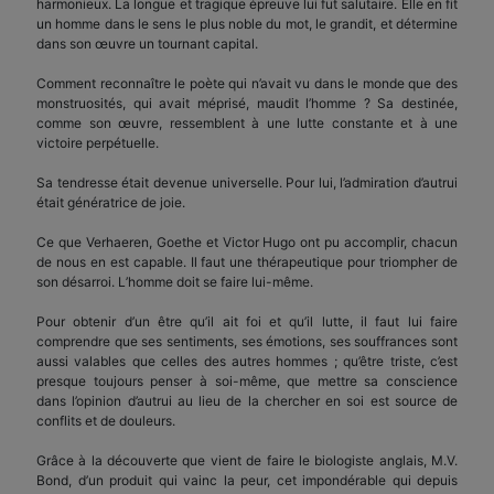
harmonieux. La longue et tragique épreuve lui fut salutaire. Elle en fit
un homme dans le sens le plus noble du mot, le grandit, et détermine
dans son œuvre un tournant capital.
Comment reconnaître le poète qui n’avait vu dans le monde que des
monstruosités, qui avait méprisé, maudit l’homme ? Sa destinée,
comme son œuvre, ressemblent à une lutte constante et à une
victoire perpétuelle.
Sa tendresse était devenue universelle. Pour lui, l’admiration d’autrui
était génératrice de joie.
Ce que Verhaeren, Goethe et Victor Hugo ont pu accomplir, chacun
de nous en est capable. Il faut une thérapeutique pour triompher de
son désarroi. L’homme doit se faire lui-même.
Pour obtenir d’un être qu’il ait foi et qu’il lutte, il faut lui faire
comprendre que ses sentiments, ses émotions, ses souffrances sont
aussi valables que celles des autres hommes ; qu’être triste, c’est
presque toujours penser à soi-même, que mettre sa conscience
dans l’opinion d’autrui au lieu de la chercher en soi est source de
conflits et de douleurs.
Grâce à la découverte que vient de faire le biologiste anglais, M.V.
Bond, d’un produit qui vainc la peur, cet impondérable qui depuis