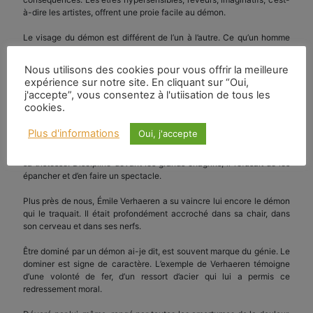
à-dire les artistes, offrent une proie facile au démon.
Le visage du démon est différent de l’un à l’autre. Ce qu’un homme
pense ou sent, ses représentations, ses jugements en un mot sa vie
intérieure n’est connue que de lui-même. Il nous est impossible d’y
Nous utilisons des cookies pour vous offrir la meilleure
pénétrer. On ne peut les tirer que de ses confidences, de ses
expérience sur notre site. En cliquant sur “Oui,
attitudes et de son comportement extérieur.
j'accepte”, vous consentez à l'utiisation de tous les
cookies.
Une volonté invincible permet de dompter ce démon. Goethe l’a
maîtrisé. Jeune, avec une âme d’airain, il est allé au-devant de
Plus d'informations
Oui, j'accepte
l’orage. Au seuil de la vieillesse, prudemment, il s’est écarté des
périls. Victor Hugo, lui aussi, exigeait que l’on se « débarbouillât » de
sa tristesse. Discipliné devant les grands chagrins, il refusait de les
épancher et d’en faire un spectacle.
Plus près de nous, Émile Verhaeren a su vaincre lui encore le démon
qui le traquait. Il était profondément accroché dans sa chair, dans
son cerveau et dans ses nerfs.
Être dominé par un démon ai-je dit, est souvent marque du génie. Le
dominer est signe de caractère. L’exemple de Verhaeren témoigne
d’une volonté de fer, d’un ressort d’acier qui lui a permis ce
redressement moral.