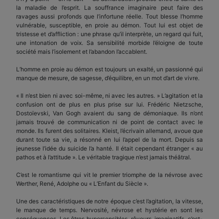
la maladie de l’esprit. La souffrance imaginaire peut faire des
ravages aussi profonds que l’infortune réelle. Tout blesse l’homme
vulnérable, susceptible, en proie au démon. Tout lui est objet de
tristesse et d’affliction : une phrase qu’il interprète, un regard qui fuit,
une intonation de voix. Sa sensibilité morbide l’éloigne de toute
société mais l’isolement et l’abandon l’accablent.
L’homme en proie au démon est toujours un exalté, un passionné qui
manque de mesure, de sagesse, d’équilibre, en un mot d’art de vivre.
« Il n’est bien ni avec soi-même, ni avec les autres. » L’agitation et la
confusion ont de plus en plus prise sur lui. Frédéric Nietzsche,
Dostoïevski, Van Gogh avaient du sang de démoniaque. Ils n’ont
jamais trouvé de communication ni de point de contact avec le
monde. Ils furent des solitaires. Kleist, l’écrivain allemand, avoue que
durant toute sa vie, a résonné en lui l’appel de la mort. Depuis sa
jeunesse l’idée du suicide l’a hanté. Il était cependant étranger « au
pathos et à l’attitude ». Le véritable tragique n’est jamais théâtral.
C’est le romantisme qui vit le premier triomphe de la névrose avec
Werther, René, Adolphe ou « L’Enfant du Siècle ».
Une des caractéristiques de notre époque c’est l’agitation, la vitesse,
le manque de temps. Nervosité, névrose et hystérie en sont les
conséquences. Les êtres hypersensibles, rêveurs, imaginatifs, c’est-