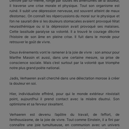
Dévoré par lui-même, rongé par toutes les amertumes de la douleur,
il traverse une crise morale et physique. Tout son organisme est
ruiné. Il subit une dépression nerveuse, est souvent atteint de maux
d’estomac. On connaît les répercussions du moral sur le physique et
l’on ne saurait dire si les douleurs stomacales avaient provoqué l’état
neurasthénique ou si la dépression avait provoqué ses malaises.
Cette lassitude paralyse sa volonté. Il a trouvé le courage d’écrire
l’histoire de son âme en pleine crise. Il fuit dans le monde pour
retrouver le goût de vivre.
Deux événements vont le ramener à la joie de vivre : son amour pour
Marthe Massin et aussi, dans une certaine mesure, sa prise de
conscience sociale. Mais c’est surtout par la volonté que triomphe
notre plus grand poète national.
Jadis, Verhaeren avait cherché dans une délectation morose à créer
la douleur en soi.
Hier, individualiste effréné, pour qui le monde extérieur n’existait
point, aujourd’hui il prend contact avec la misère d’autrui. Son
optimisme et sa ferveur s’exaltent.
Verhaeren est devenu l’apôtre du travail, de l’effort, de
l’enthousiasme, de la joie de vivre. Tout comme Einstein, il a fini par
connaître une joie tumultueuse, en communion avec un univers