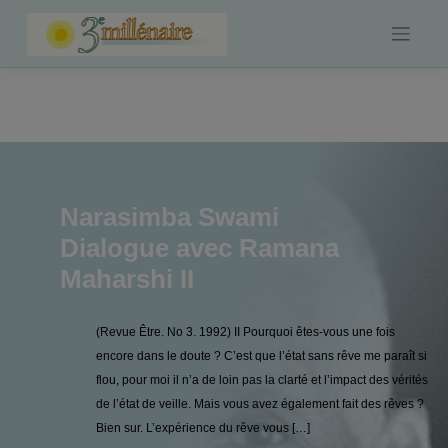
Skip
to
content
Narasimba Swami
Dialogue avec Ramana
Maharshi II
(Revue Être. No 3. 1992) II Pourquoi êtes-vous une fois
encore dans le doute ? C’est que l’état sans rêve me paraît si
flou, pour moi il n’a de loin pas la clarté et l’impact des vérités
de l’état de veille. Mais vous avez également fait des rêves ?
Bien sur. L’expérience du rêve vous […]