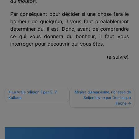
du mouton.
Par conséquent pour décider si une chose fera le
bonheur de quelqu’un, il vous faut préalablement
déterminer qui il est. Donc, avant de comprendre
ce qui vous donnera du bonheur, il faut vous
interroger pour découvrir qui vous êtes.
(à suivre)
Navigation
La vraie religion ? par G. V.
Misère du marxisme, richesse de
Kulkarni
Soljenitsyne par Dominique
de
Fache
l’article