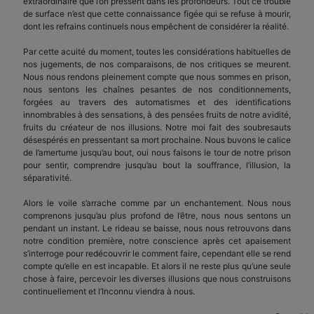
extraordinaire que l’on pressent dans les profondeurs. Tout ce trouble
de surface n’est que cette connaissance figée qui se refuse à mourir,
dont les refrains continuels nous empêchent de considérer la réalité.
Par cette acuité du moment, toutes les considérations habituelles de
nos jugements, de nos comparaisons, de nos critiques se meurent.
Nous nous rendons pleinement compte que nous sommes en prison,
nous sentons les chaînes pesantes de nos conditionnements,
forgées au travers des automatismes et des identifications
innombrables à des sensations, à des pensées fruits de notre avidité,
fruits du créateur de nos illusions. Notre moi fait des soubresauts
désespérés en pressentant sa mort prochaine. Nous buvons le calice
de l’amertume jusqu’au bout, oui nous faisons le tour de notre prison
pour sentir, comprendre jusqu’au bout la souffrance, l’illusion, la
séparativité.
Alors le voile s’arrache comme par un enchantement. Nous nous
comprenons jusqu’au plus profond de l’être, nous nous sentons un
pendant un instant. Le rideau se baisse, nous nous retrouvons dans
notre condition première, notre conscience après cet apaisement
s’interroge pour redécouvrir le comment faire, cependant elle se rend
compte qu’elle en est incapable. Et alors il ne reste plus qu’une seule
chose à faire, percevoir les diverses illusions que nous construisons
continuellement et l’Inconnu viendra à nous.