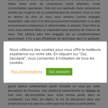
milieu d’une prise de conscience, d’une attention, d’une
concentration spontanée. Cela est une quiétude d’une conscience
alertée par l’urgence de la compréhension du moment. C’est un état
en dehors du rêve où nous nous sentons comme engagés
totalement, cela n’est ni un état exclusivement émotionnel, ni un état
exclusivement intellectuel, ni déterminable, ni abstrait. C’est l’état où
nous nous sentons libres et cependant plus proches de chacun de
nous. Très sérieux sans être engagés par un conditionnement
quelconque. Il n’y a pas d’habitude de technique dans la quiétude,
mais un état de révolution toujours renouvelée, un désir de vie
compris et consommé dans l’élan vital. Cette quiétude est un état de
Nous utilisons des cookies pour vous offrir la meilleure
perception non figée, ni cristallisée, ni dogmatique et ni étriquée,
expérience sur notre site. En cliquant sur “Oui,
mais d’une acuité telle que le mental, les sensations et toute l’activité
j'accepte”, vous consentez à l'utiisation de tous les
du moi se trouvent en paix. Tout le tumulte de nos pensées, de nos
cookies.
sensations s’arrête par l’aiguillon de l’Inconnu. Une intégration
extraordinaire de nos différents niveaux de conscience se produit
Plus d'informations
Oui, j'accepte
par l’acuité du moment. Une certaine vue d’ensemble se produit
d’une manière tout à fait insoupçonnée par l’effondrement des
cloisons entre nos désirs et nos pensées contradictoires. Ainsi un
grand silence extrêmement alerté s’installe en nous par cette
perception de l’Inconnu. Une simplicité extraordinaire se dégage de
tout cela, déconcertante pour notre mental perdu dans sa
complexité. Les faits, les objets, la vie se perçoivent dans une
simplicité tout nue sans les voiles que nos illusions avaient jetées.