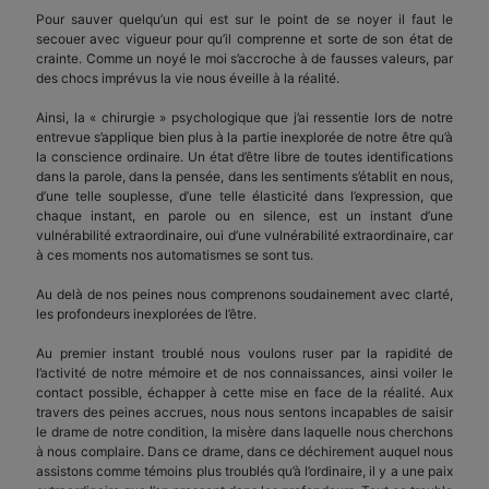
Pour sauver quelqu’un qui est sur le point de se noyer il faut le
secouer avec vigueur pour qu’il comprenne et sorte de son état de
crainte. Comme un noyé le moi s’accroche à de fausses valeurs, par
des chocs imprévus la vie nous éveille à la réalité.
Ainsi, la « chirurgie » psychologique que j’ai ressentie lors de notre
entrevue s’applique bien plus à la partie inexplorée de notre être qu’à
la conscience ordinaire. Un état d’être libre de toutes identifications
dans la parole, dans la pensée, dans les sentiments s’établit en nous,
d’une telle souplesse, d’une telle élasticité dans l’expression, que
chaque instant, en parole ou en silence, est un instant d’une
vulnérabilité extraordinaire, oui d’une vulnérabilité extraordinaire, car
à ces moments nos automatismes se sont tus.
Au delà de nos peines nous comprenons soudainement avec clarté,
les profondeurs inexplorées de l’être.
Au premier instant troublé nous voulons ruser par la rapidité de
l’activité de notre mémoire et de nos connaissances, ainsi voiler le
contact possible, échapper à cette mise en face de la réalité. Aux
travers des peines accrues, nous nous sentons incapables de saisir
le drame de notre condition, la misère dans laquelle nous cherchons
à nous complaire. Dans ce drame, dans ce déchirement auquel nous
assistons comme témoins plus troublés qu’à l’ordinaire, il y a une paix