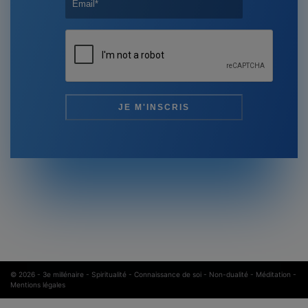
© 2026 -
3e millénaire - Spiritualité - Connaissance de soi - Non-dualité - Méditation
-
Mentions légales