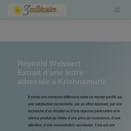
Skip
to
content
Reynold Welvaert
Extrait d'une lettre
adressée à Krishnamurti
Il existe une immense différence entre un mental pacifié par
une satisfaction personnelle, par un effort épuisant, par une
recherche d’un résultat ou d’une réponse particulière et le
silence produit au milieu d’une prise de conscience, d’une
attention, d’une concentration spontanée. Cela est une