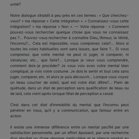
unité?
Notre dialogue s’établit à peu près en ces termes : « Que cherchez-
vous? » ma réponse « Cette intégration ». « Connaissez-vous cette
intégration? » ma réponse « Non ». — Votre réponse : « Comment
pouvez-vous rechercher quelque chose que vous ne connaissez
pas ?… Pouvez-vous rechercher à connaître Dieu, l’Amour, la Vérité,
l’Inconnu?… Cela est impossible, vous comprenez cela?… Alors si
toutes les voies habituelles sont sans issues, que faire ?… Si vous
comprenez que votre mental ne peut ni juger, ni comparer, ni
s’analyser, etc… que faire?… Lorsque je veux vous comprendre,
comment dois-je procéder? Je vous vois avec votre mental bien
compliqué, je vois votre costume. Je dois le sentir et tout cela sans
juger, comparer, etc. et alors je puis découvrir… Lorsque vous voyez
un beau coucher de soleil, quel est votre état d’être?… Plein de
quiétude, dans un état de perception sans qualification de beau ou
de laid, cela vient après lorsque l’état de perception a cessé.
C’est dans cet état d’immobilité du mental que l’Inconnu peut
pénétrer en nous, qu’il y a communication, que l’amour entre en
action.
Il existe une immense différence entre un mental pacifié par une
satisfaction personnelle, par un effort épuisant, par une recherche
d’un résultat ou d’une réponse particulière et le silence produit au