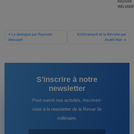
Reynold
WELVAER
Navigation
Le dialogue par Reynold
Krishnamurti et la Révolte par
Welvaert
André Niel
de
l’article
S'inscrire à notre
newsletter
Pour suivre nos activités, inscrivez-
vous à la newsletter de la Revue 3e
millénaire.