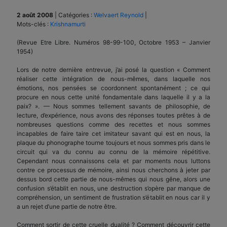
2 août 2008
|
Catégories :
Welvaert Reynold
|
Mots-clés :
Krishnamurti
(Revue Etre Libre. Numéros 98-99-100, Octobre 1953 – Janvier
1954)
Lors de notre dernière entrevue, j’ai posé la question « Comment
réaliser cette intégration de nous-mêmes, dans laquelle nos
émotions, nos pensées se coordonnent spontanément ; ce qui
procure en nous cette unité fondamentale dans laquelle il y a la
paix? ». — Nous sommes tellement savants de philosophie, de
lecture, d’expérience, nous avons des réponses toutes prêtes à de
nombreuses questions comme des recettes et nous sommes
incapables de faire taire cet imitateur savant qui est en nous, la
plaque du phonographe tourne toujours et nous sommes pris dans le
circuit qui va du connu au connu de la mémoire répétitive.
Cependant nous connaissons cela et par moments nous luttons
contre ce processus de mémoire, ainsi nous cherchons à jeter par
dessus bord cette partie de nous-mêmes qui nous gêne, alors une
confusion s’établit en nous, une destruction s’opère par manque de
compréhension, un sentiment de frustration s’établit en nous car il y
a un rejet d’une partie de notre être.
Comment sortir de cette cruelle dualité ? Comment découvrir cette