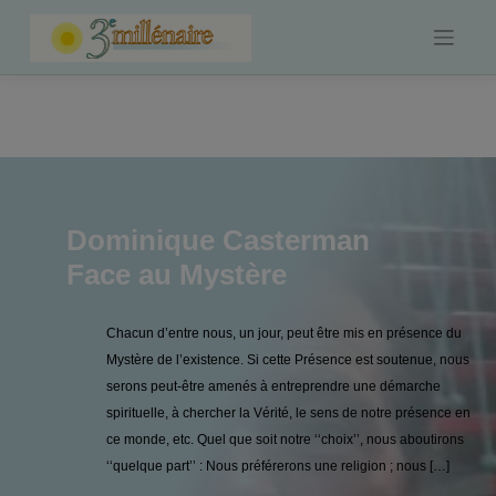
Skip
to
content
Dominique Casterman
Face au Mystère
Chacun d’entre nous, un jour, peut être mis en présence du
Mystère de l’existence. Si cette Présence est soutenue, nous
serons peut-être amenés à entreprendre une démarche
spirituelle, à chercher la Vérité, le sens de notre présence en
ce monde, etc. Quel que soit notre ‘‘choix’’, nous aboutirons
‘‘quelque part’’ : Nous préférerons une religion ; nous […]