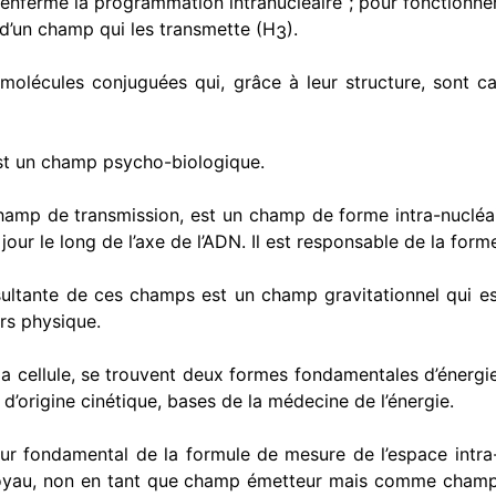
ren­ferme la programmation intranucléaire ; pour fonctionne
d’un champ qui les transmette (H
).
3
olécules conjuguées qui, grâce à leur structure, sont ca
t un champ psycho-biologique.
hamp de transmission, est un champ de forme intra-nucléai
jour le long de l’axe de l’ADN. Il est responsable de la form
sultante de ces champs est un champ gravitationnel qui 
ers physique.
a cellule, se trouvent deux formes fondamentales d’énergie,
e d’origine cinéti­que, bases de la médecine de l’énergie.
ur fon­damental de la formule de mesure de l’espace intr
oyau, non en tant que champ émetteur mais comme champ 