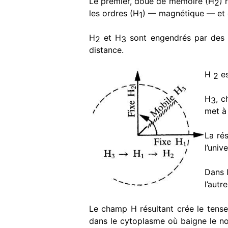
Le premier, doué de mémoire (H
) 
2
les ordres (H
) — magnétique — et 
1
H
et H
sont engendrés par des m
2
3
distance.
H
es
2
H
, c
3
met à 
La ré
l’univ
Dans l
l’autr
Le champ H résultant crée le tense
dans le cytoplasme où baigne le n