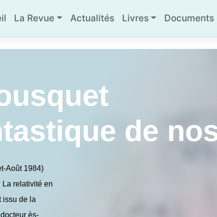
il
La Revue
Actualités
Livres
Documents g
ousquet
tastique de nos
et-Août 1984)
La relativité en
 issu de la
docteur ès-