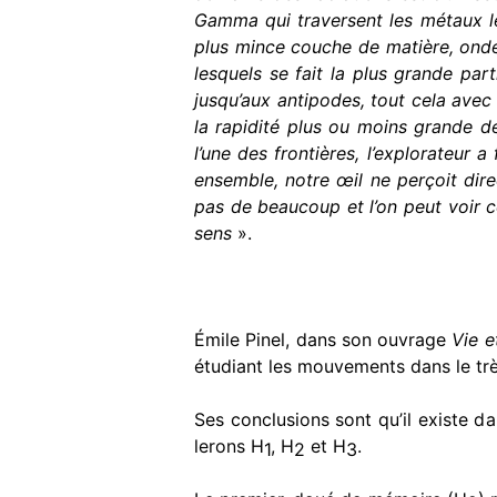
Gamma qui traversent les métaux les
plus mince couche de matière, onde
lesquels se fait la plus grande par
jusqu’aux antipodes, tout cela ave
la rapidité plus ou moins grande d
l’une des frontières, l’explorateur 
ensemble, notre œil ne perçoit dire
pas de beaucoup et l’on peut voir c
sens
».
Émile Pinel, dans son ouvrage
Vie e
étudiant les mouvements dans le trè
Ses conclusions sont qu’il existe d
lerons H
, H
et H
.
1
2
3