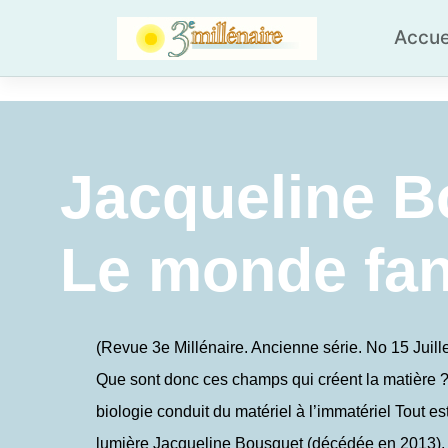
Skip
to
Accue
content
Jacqueline B
Le monde fan
(Revue 3e Millénaire. Ancienne série. No 15 Juill
Que sont donc ces champs qui créent la matière ? 
biologie conduit du matériel à l’immatériel Tout est
lumière Jacqueline Bousquet (décédée en 2013), 