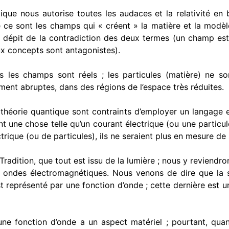
que nous autorise toutes les au­daces et la relativité en 
ue ce sont les champs qui « créent » la matière et la modè
en dépit de la contradiction des deux termes (un champ es
eux concepts sont antagonistes).
euls les champs sont réels ; les particules (matière) ne 
ent abruptes, dans des régions de l’espace très réduites.
 théorie quantique sont contraints d’employer un langage 
nt une chose telle qu’un courant électrique (ou une particule
trique (ou de particules), ils ne seraient plus en mesure de 
adi­tion, que tout est issu de la lumière ; nous y reviendro
ondes électroma­gnétiques. Nous venons de dire que la s
t représenté par une fonction d’onde ; cette dernière est une
e fonction d’onde a un aspect matériel ; pour­tant, quan