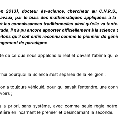
 2013), docteur ès-science, chercheur au C.N.R.S.,
avaux, par le biais des mathémati­ques appliquées à la b
et les connaissances tra­ditionnelles ainsi qu’elle va ten
ude, il n’a pu encore apporter officiellement à la science 
i­tons qu’il soit enfin re­connu comme le pion­nier de gén
ange­ment de paradigme.
te de ce que nous appelons le réel et devant l’abîme qui 
hui pourquoi la Science s’est séparée de la Religion ;
on a toujours véhiculé, pour qui savait l’entendre, une co
voirs ;
s a priori, sans système, avec comme seule règle notre
matière en incarnant le premier et désincarnant la seconde.