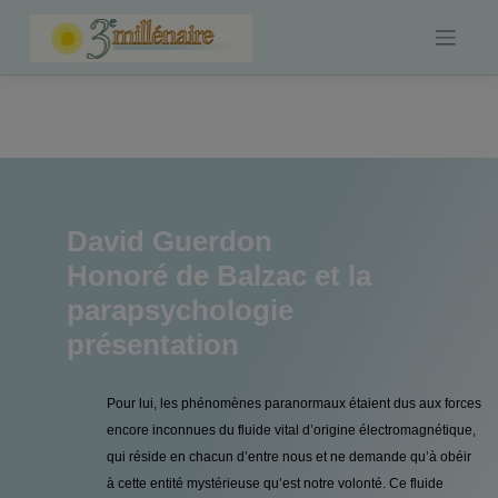
Skip
to
content
David Guerdon
Honoré de Balzac et la
parapsychologie
présentation
Pour lui, les phénomènes paranormaux étaient dus aux forces
encore inconnues du fluide vital d’origine électromagnétique,
qui réside en chacun d’entre nous et ne demande qu’à obéir
à cette entité mystérieuse qu’est notre volonté. Ce fluide