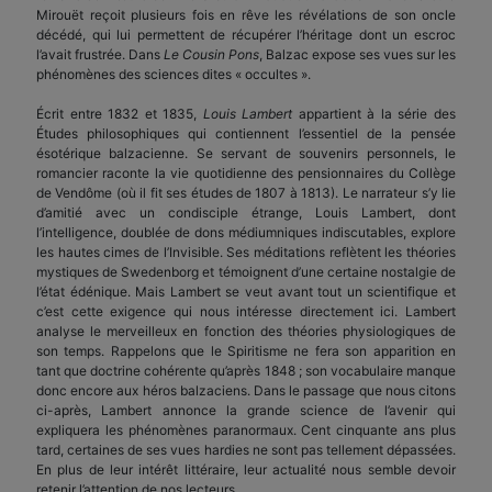
Mirouët reçoit plusieurs fois en rêve les révélations de son oncle
décédé, qui lui permettent de récupérer l’héritage dont un escroc
l’avait frustrée. Dans
Le Cousin Pons
, Balzac expose ses vues sur les
phénomènes des sciences dites « occultes ».
Écrit entre 1832 et 1835,
Louis Lambert
appartient à la série des
Études philosophiques qui contiennent l’essentiel de la pensée
ésotérique balzacienne. Se servant de souvenirs personnels, le
romancier raconte la vie quotidienne des pensionnaires du Collège
de Vendôme (où il fit ses études de 1807 à 1813). Le narrateur s’y lie
d’amitié avec un condisciple étrange, Louis Lambert, dont
l’intelligence, doublée de dons médiumniques indiscutables, explore
les hautes cimes de l’Invisible. Ses méditations reflètent les théories
mystiques de Swedenborg et témoignent d’une certaine nostalgie de
l’état édénique. Mais Lambert se veut avant tout un scientifique et
c’est cette exigence qui nous intéresse directement ici. Lambert
analyse le merveilleux en fonction des théories physiologiques de
son temps. Rappelons que le Spiritisme ne fera son apparition en
tant que doctrine cohérente qu’après 1848 ; son vocabulaire manque
donc encore aux héros balzaciens. Dans le passage que nous citons
ci-après, Lambert annonce la grande science de l’avenir qui
expliquera les phénomènes paranormaux. Cent cinquante ans plus
tard, certaines de ses vues hardies ne sont pas tellement dépassées.
En plus de leur intérêt littéraire, leur actualité nous semble devoir
retenir l’attention de nos lecteurs.