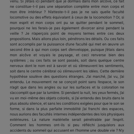
venu. Si j’étais ici pendant que je dormais dans mon alcôve, ce fait
ne constitue-t-il pas une séparation complète entre mon corps et
mon être intérieur ? N’atteste-t-il pas je ne sais quelle faculté
locomotive ou des effets équivalant à ceux de la locomotion ? Or, si
mon esprit et mon corps ont pu se quitter pendant le sommeil,
pourquoi ne les ferais-je pas également divorcer ainsi pendant la
veille ? Je n’aperçois point de moyens termes entre ces deux
propositions. Mais allons plus loin, pénétrons les détails. Ou ces faits
sont accomplis par la puissance d’une faculté qui met en œuvre un
second être à qui mon corps sert d’enveloppe, puisque j’étais dans
mon alcôve et voyais le paysage, et ceci renverse bien des
systèmes ; ou ces faits se sont passés, soit dans quelque centre
nerveux dont le nom est à savoir et où s’émeuvent les sentiments,
soit dans le centre cérébral où s’émeuvent les idées. Cette dernière
hypothèse soulève des questions étranges. J’ai marché, j’ai vu, j’ai
entendu. Le mouvement ne se conçoit point sans l’espace, le son
n’agit que dans les angles ou sur les surfaces et la coloration ne
s’accomplit que par la lumière. Si pendant la nuit, les yeux fermés, j’ai
vu en moi-même des objets colorés, si j’ai entendu des bruits dans le
plus absolu silence, et sans les conditions exigées pour que le son se
forme, si dans la plus parfaite immobilité j’ai franchi des espaces,
nous aurions des facultés internes indépendantes des lois physiques
extérieures. La nature matérielle serait pénétrable par l’esprit.
Comment les hommes ont-ils si peu réfléchi jusqu’alors aux
accidents du sommeil qui accusent en l’homme une double vie ? N’y