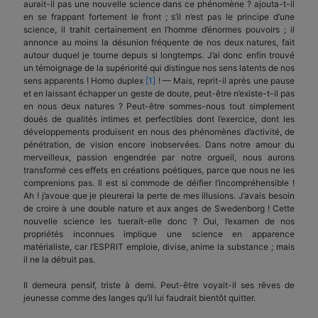
aurait-il pas une nouvelle science dans ce phénomène ? ajouta-t-il
en se frappant fortement le front ; s’il n’est pas le principe d’une
science, il trahit certainement en l’homme d’énormes pouvoirs ; il
annonce au moins la désunion fréquente de nos deux natures, fait
autour duquel je tourne depuis si longtemps. J’ai donc enfin trouvé
un témoignage de la supériorité qui distingue nos sens latents de nos
sens apparents ! Homo duplex
[1]
! — Mais, reprit-il après une pause
et en laissant échapper un geste de doute, peut-être n’existe-t-il pas
en nous deux natures ? Peut-être sommes-nous tout simplement
doués de qualités intimes et perfectibles dont l’exercice, dont les
développements produisent en nous des phénomènes d’activité, de
pénétration, de vision encore inobservées. Dans notre amour du
merveilleux, passion engendrée par notre orgueil, nous aurons
transformé ces effets en créations poétiques, parce que nous ne les
comprenions pas. Il est si commode de déifier l’incompréhensible !
Ah ! j’avoue que je pleurerai la perte de mes illusions. J’avais besoin
de croire à une double nature et aux anges de Swedenborg ! Cette
nouvelle science les tuerait-elle donc ? Oui, l’examen de nos
propriétés inconnues implique une science en apparence
matérialiste, car l’ESPRIT emploie, divise, anime la substance ; mais
il ne la détruit pas.
Il demeura pensif, triste à demi. Peut-être voyait-il ses rêves de
jeunesse comme des langes qu’il lui faudrait bientôt quitter.