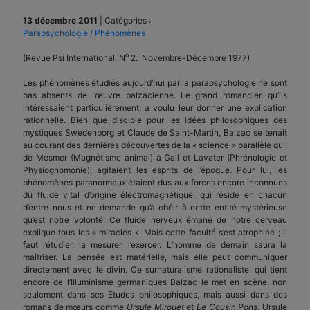
13 décembre 2011
|
Catégories :
Parapsychologie / Phénomènes
o
(Revue Psi International. N
2. Novembre-Décembre 1977)
Les phénomènes étudiés aujourd’hui par la parapsychologie ne sont
pas absents de l’œuvre balzacienne. Le grand romancier, qu’ils
intéressaient particulièrement, a voulu leur donner une explication
rationnelle. Bien que disciple pour les idées philosophiques des
mystiques Swedenborg et Claude de Saint-Martin, Balzac se tenait
au courant des dernières découvertes de la « science » parallèle qui,
de Mesmer (Magnétisme animal) à Gall et Lavater (Phrénologie et
Physiognomonie), agitaient les esprits de l’époque. Pour lui, les
phénomènes paranormaux étaient dus aux forces encore inconnues
du fluide vital d’origine électromagnétique, qui réside en chacun
d’entre nous et ne demande qu’à obéir à cette entité mystérieuse
qu’est notre volonté. Ce fluide nerveux émané de notre cerveau
explique tous les « miracles ». Mais cette faculté s’est atrophiée ; il
faut l’étudier, la mesurer, l’exercer. L’homme de demain saura la
maîtriser. La pensée est matérielle, mais elle peut communiquer
directement avec le divin. Ce surnaturalisme rationaliste, qui tient
encore de l’Illuminisme germaniques Balzac le met en scène, non
seulement dans ses Etudes philosophiques, mais aussi dans des
romans de mœurs comme
Ursule Mirouët
et
Le Cousin Pons
. Ursule