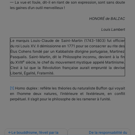
— La vue et l’ouïe, dit-il en riant de son expression, sont sans doute
les gaines d’un outil merveilleux !
HONORÉ de BALZAC
Louis Lambert
Le marquis Louis-Claude de Saint-Martin (1743-1803) fut officier
du roi Louis XV. Il démissionne en 1771 pour se consacrer au rite des
Élus Cohens fondé par un Kabbaliste d’origine portugaise, Martinez
Pasqualis. Saint-Martin, dit le Philosophe inconnu, devient à la fin
e
du XVIII
siècle, le chef du mouvement mystique appelé Martinisme.
C’est à lui que la Révolution française aurait emprunté la devise
Liberté, Égalité, Fraternité.
[1]
Homo duplex : reflète les théories du naturaliste Buffon qui voyait
en l’homme deux natures, l’intérieure et l’extérieure, en conflit
perpétuel. Il s’agit pour le philosophe de les ramener à l’unité.
Navigation
Le bouddhisme, l’éveil par la
De la responsabilité du