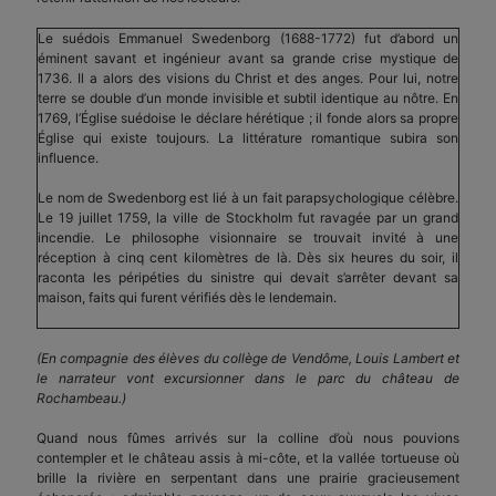
Le suédois Emmanuel Swedenborg (1688-1772) fut d’abord un
éminent savant et ingénieur avant sa grande crise mystique de
1736. Il a alors des visions du Christ et des anges. Pour lui, notre
terre se double d’un monde invisible et subtil identique au nôtre. En
1769, l’Église suédoise le déclare hérétique ; il fonde alors sa propre
Église qui existe toujours. La littérature romantique subira son
influence.
Le nom de Swedenborg est lié à un fait parapsychologique célèbre.
Le 19 juillet 1759, la ville de Stockholm fut ravagée par un grand
incendie. Le philosophe visionnaire se trouvait invité à une
réception à cinq cent kilomètres de là. Dès six heures du soir, il
raconta les péripéties du sinistre qui devait s’arrêter devant sa
maison, faits qui furent vérifiés dès le lendemain.
(En compagnie des élèves du collège de Vendôme, Louis Lambert et
le narrateur vont excursionner dans le parc du château de
Rochambeau.)
Quand nous fûmes arrivés sur la colline d’où nous pouvions
contempler et le château assis à mi-côte, et la vallée tortueuse où
brille la rivière en serpentant dans une prairie gracieusement