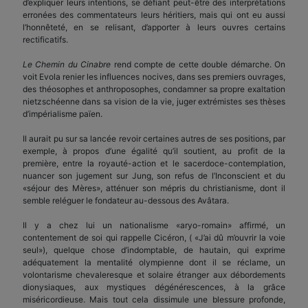
d’expliquer leurs intentions, se défiant peut-être des interprétations
erronées des commentateurs leurs héritiers, mais qui ont eu aussi
l’honnêteté, en se relisant, d’apporter à leurs ouvres certains
rectificatifs.
Le Chemin du Cinabre
rend compte de cette double démarche. On
voit Evola renier les influences nocives, dans ses premiers ouvrages,
des théosophes et anthroposophes, condamner sa propre exaltation
nietzschéenne dans sa vision de la vie, juger extrémistes ses thèses
d’impérialisme païen.
Il aurait pu sur sa lancée revoir certaines autres de ses positions, par
exemple, à propos d’une égalité qu’il soutient, au profit de la
première, entre la royauté-action et le sacerdoce-contemplation,
nuancer son jugement sur Jung, son refus de l’Inconscient et du
«séjour des Mères», atténuer son mépris du christianisme, dont il
semble reléguer le fondateur au-dessous des Avâtara.
Il y a chez lui un nationalisme «aryo-romain» affirmé, un
contentement de soi qui rappelle Cicéron, ( «J’ai dû m’ouvrir la voie
seul»), quelque chose d’indomptable, de hautain, qui exprime
adéquatement la mentalité olympienne dont il se réclame, un
volontarisme chevaleresque et solaire étranger aux débordements
dionysiaques, aux mystiques dégénérescences, à la grâce
miséricordieuse. Mais tout cela dissimule une blessure profonde,