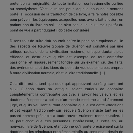
prétention à l’originalité, de toute limitation confessionnelle ou liée
au prosélytisme. C’est la raison pour laquelle nous nous sentons
porté, à l’occasion de la traduction de ce livre, à faire notre possible
pour prévenir les équivoques auxquelles nous avons fait allusion, en
parlant non du livre en soi —ce n’est pas ici le lieu— mais plutôt du
point de vue à partir duquel il doit être considéré.
Disons tout de suite d’où pourrait naître la principale équivoque. Un
des aspects de l’œuvre globale de Guénon est constitué par une
critique radicale de la civilisation moderne, critique d’autant plus
efficace et destructive qu’elle est exempte de tout caractère
passionnel et rigoureusement fondée sur un examen cru des faits,
des événements et des idées du point de vue des principes propres
à toute civilisation normale, c’est-a-dire traditionnelle. (…)
Cela dit il est naturel que ceux qui, approuvant ou réagissant, ont
suivi Guénon dans sa critique, soient curieux de connaître
complètement la contrepartie positive, a savoir les valeurs et les
doctrines à opposer à celles d’un monde moderne aussi âprement
jugé, et qu’ils veuillent surtout connaître quelle est cette «tradition»
et cet «esprit traditionnel» sur lesquels Guénon insiste tant en les
posant comme préalable à toute œuvre vraiment reconstructive. Il
se peut donc que ces personnes s’intéressent, à cette fin, au
nouveau livre de Guénon, étant donné qu’il porte précisément sur la
doctrine et les principaux problèmes relatifs au sens et au destin de