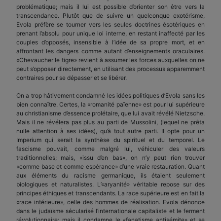
problématique; mais il lui est possible d’orienter son être vers la
transcendance. Plutôt que de suivre un quelconque exotérisme,
Evola préfère se tourner vers les seules doctrines ésotériques en
prenant l’absolu pour unique loi interne, en restant inaffecté par les
couples d’opposés, insensible à l’idée de sa propre mort, et en
affrontant les dangers comme autant d’enseignements oraculaires.
«Chevaucher le tigre» revient à assumer les forces auxquelles on ne
peut s’opposer directement, en utilisant des processus apparemment
contraires pour se dépasser et se libérer.
On a trop hâtivement condamné les idées politiques d’Evola sans les
bien connaître. Certes, la «romanité païenne» est pour lui supérieure
au christianisme d’essence prolétaire, que lui avait révélé Nietzsche.
Mais il ne révélera pas plus au parti de Mussolini, (lequel ne prêta
nulle attention à ses idées), qu’à tout autre parti. Il opte pour un
Imperium qui serait la synthèse du spirituel et du temporel. Le
fascisme pouvait, comme malgré lui, véhiculer des valeurs
traditionnelles; mais, «issu d’en bas», on n’y peut rien trouver
«comme base et comme espérance» d’une vraie restauration. Quant
aux éléments du racisme germanique, ils étaient seulement
biologiques et naturalistes. L’«aryanité» véritable repose sur des
principes éthiques et transcendants. La race supérieure est en fait la
«race intérieure», celle des hommes de réalisation. Evola dénonce
dans le judaïsme sécularisé l’internationale capitaliste et le ferment
révolutionnaire; mais il condamne le «fanatisme antisémite» et se