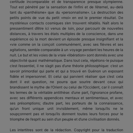
certitude incomparable et de transparence presque olympienne.
Tout est pénétré par la sensation de l’infini et de l’éternel, au-delà
tant du «panthéisme» que du «personnalisme». La destruction des
petits points de vue du petit «moi» en est le premier résultat. De
mystérieux contacts cosmiques s’en trouvent rétablis. Naît alors le
pressentiment d’être ici venus de loin, pour parcourir de nouvelles
distances, à travers les états multiples de la conscience, dans une
expérience où la mort devient un épisode presque insignifiant et la
«vie comme on la conçoit communément, avec ses fièvres et ses
agitations, semble comparable à un voyage pendant les heures de la
nuit. Le but et les voies de la vraie «libération» sont donnés avec une
objectivité quasi mathématique. Dans tout cela, répétons-le puisque
c’est l’essentiel, il ne s’agit pas d’une théorie philosophique: c’est un
savoir primordial qui parle et qui a trouvé en Guénon un exposant
fidèle et impersonnel. Et celui qui parvient réaliser que c’est cela
dont il est question, ne pourra que sourire devant ceux qui
brandissent le mythe de l’Orient ou celui de l’Occident, car il connaît
les termes de la véritable antithèse: d’une part, l’ignorance profane,
avec ses différents appendices mentaux et sentimentaux, et avec
ses présomptions; d’autre part, les porteurs de la connaissance,
qu’un front unique unit invisiblement, même lorsqu’ils ne le
soupçonnent pas et lorsqu’ils donnent toutes leurs forces pour le
triomphe de l’esprit au sein d’un peuple et d’une civilisation donnés.
Les intertitres sont de la rédaction. Copyright pour la traduction