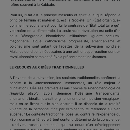
réfère souvent à la Kabbale.
Pour lui, l’État est le principe masculin et spirituel auquel répond le
principe féminin et matériel qu’est la Société. Un «État organique»
comme il le souhaite est pour lui le contraire de l’État totalitaire qu’il
voit naître de la démocratie. La seule vraie révolution est celle d’en
haut. Démographie, historicisme, militarisme, «guerre occulte»,
maçonnerie laïque, catholicisme progressiste, américanisme et
bolchevisme sont autant de facettes de la subversion mondiale.
Mais les conditions nécessaires à une authentique réaction contre-
révolutionnaire semblent à Evola présentement inexistantes.
LE RECOURS AUX IDÉES TRADITIONNELLES
A l’inverse de la subversion, les sociétés traditionnelles confèrent la
priorité à la «transcendance immanente», un rôle majeur à
l’«initiation». Dès ses premiers essais comme
la Phénoménologie de
l’Individu absolu
, Evola dénonce l’idéalisme transcendantal
allemand. L’idéalisme avait originellement une impulsion «magique»,
mais en se fixant sur le plan abstrait, il se dissocia de la totalité
vivante de la personne, finit par éliminer toute référence au plan
supérieur. Le contexte traditionnel pose, au contraire, l’expérience du
«Soi» comme antérieure à tout contenu déterminé de la conscience.
L’«Individu absolu» est celui qui, au cours d’un développement
autonome à travers des degrés toujours plus élevés, a atteint, tel