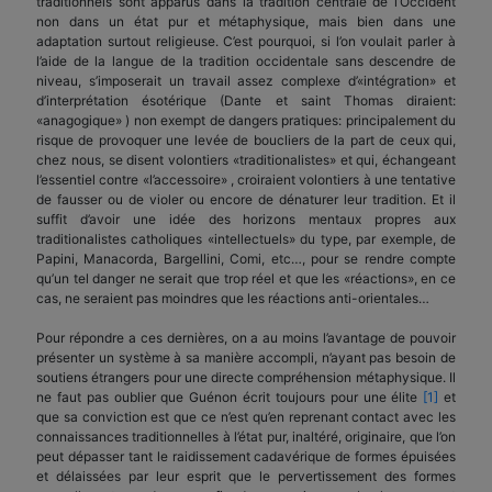
traditionnels sont apparus dans la tradition centrale de l’Occident
non dans un état pur et métaphysique, mais bien dans une
adaptation surtout religieuse. C’est pourquoi, si l’on voulait parler à
l’aide de la langue de la tradition occidentale sans descendre de
niveau, s’imposerait un travail assez complexe d’«intégration» et
d’interprétation ésotérique (Dante et saint Thomas diraient:
«anagogique» ) non exempt de dangers pratiques: principalement du
risque de provoquer une levée de boucliers de la part de ceux qui,
chez nous, se disent volontiers «traditionalistes» et qui, échangeant
l’essentiel contre «l’accessoire» , croiraient volontiers à une tentative
de fausser ou de violer ou encore de dénaturer leur tradition. Et il
suffit d’avoir une idée des horizons mentaux propres aux
traditionalistes catholiques «intellectuels» du type, par exemple, de
Papini, Manacorda, Bargellini, Comi, etc…, pour se rendre compte
qu’un tel danger ne serait que trop réel et que les «réactions», en ce
cas, ne seraient pas moindres que les réactions anti-orientales…
Pour répondre a ces dernières, on a au moins l’avantage de pouvoir
présenter un système à sa manière accompli, n’ayant pas besoin de
soutiens étrangers pour une directe compréhension métaphysique. Il
ne faut pas oublier que Guénon écrit toujours pour une élite
[1]
et
que sa conviction est que ce n’est qu’en reprenant contact avec les
connaissances traditionnelles à l’état pur, inaltéré, originaire, que l’on
peut dépasser tant le raidissement cadavérique de formes épuisées
et délaissées par leur esprit que le pervertissement des formes