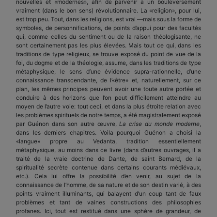
nouvelles et «modernes», afin de parvenir a un bouleversement
vraiment (dans le bon sens) révolutionnaire. La «religion», pour lui,
est trop peu. Tout, dans les religions, est vrai —mais sous la forme de
symboles, de personnifications, de points d’appui pour des facultés
qui, comme celles du sentiment ou de la raison théologisante, ne
sont certainement pas les plus élevées. Mais tout ce qui, dans les
traditions de type religieux, se trouve exposé du point de vue de la
foi, du dogme et de la théologie, assume, dans les traditions de type
métaphysique, le sens d’une évidence supra-rationnelle, d’une
connaissance transcendante, de l’«être» et, naturellement, sur ce
plan, les mêmes principes peuvent avoir une toute autre portée et
conduire à des horizons que l’on peut difficilement atteindre au
moyen de l’autre voie: tout ceci, et dans la plus étroite relation avec
les problèmes spirituels de notre temps, a été magistralement exposé
par Guénon dans son autre œuvre,
La crise du monde moderne
,
dans les derniers chapitres. Voila pourquoi Guénon a choisi la
«langue» propre au Vedanta, tradition essentiellement
métaphysique, au moins dans ce livre (dans d’autres ouvrages, il a
traité de la vraie doctrine de Dante, de saint Bernard, de la
spiritualité secrète contenue dans certains courants médiévaux,
etc.). Cela lui offre la possibilité d’en venir, au sujet de la
connaissance de l’homme, de sa nature et de son destin varié, à des
points vraiment illuminants, qui balayent d’un coup tant de faux
problèmes et tant de vaines constructions des philosophies
profanes. Ici, tout est restitué dans une sphère de grandeur, de