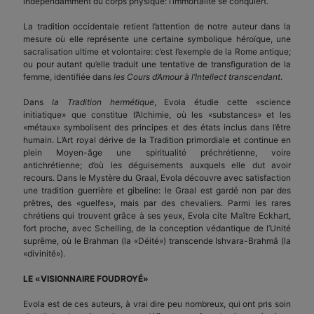
indépendamment du corps physique: l’immortalité se conquiert.
La tradition occidentale retient l’attention de notre auteur dans la
mesure où elle représente une certaine symbolique héroïque, une
sacralisation ultime et volontaire: c’est l’exemple de la Rome antique;
ou pour autant qu’elle traduit une tentative de transfiguration de la
femme, identifiée dans
les Cours d’Amour à l’Intellect transcendant
.
Dans
la Tradition hermétique
, Evola étudie cette «science
initiatique» que constitue l’Alchimie, où les «substances» et les
«métaux» symbolisent des principes et des états inclus dans l’être
humain. L’Art royal dérive de la Tradition primordiale et continue en
plein Moyen-âge une spiritualité préchrétienne, voire
antichrétienne; d’où les déguisements auxquels elle dut avoir
recours. Dans le Mystère du Graal, Evola découvre avec satisfaction
une tradition guerrière et gibeline: le Graal est gardé non par des
prêtres, des «guelfes», mais par des chevaliers. Parmi les rares
chrétiens qui trouvent grâce à ses yeux, Evola cite Maître Eckhart,
fort proche, avec Schelling, de la conception védantique de l’Unité
suprême, où le Brahman (la «Déité») transcende Ishvara-Brahmâ (la
«divinité»).
LE «VISIONNAIRE FOUDROYÉ»
Evola est de ces auteurs, à vrai dire peu nombreux, qui ont pris soin