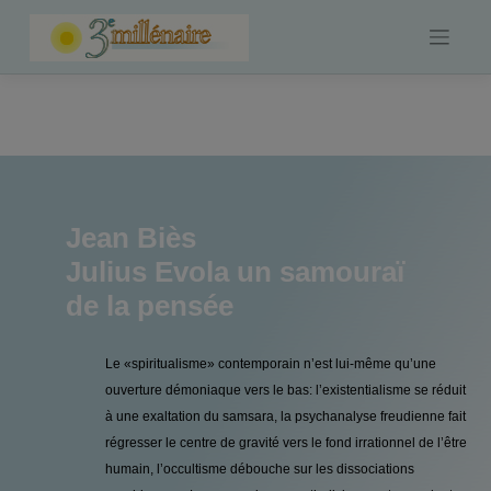
Skip
to
content
Jean Biès
Julius Evola un samouraï
de la pensée
Le «spiritualisme» contemporain n’est lui-même qu’une
ouverture démoniaque vers le bas: l’existentialisme se réduit
à une exaltation du samsara, la psychanalyse freudienne fait
régresser le centre de gravité vers le fond irrationnel de l’être
humain, l’occultisme débouche sur les dissociations