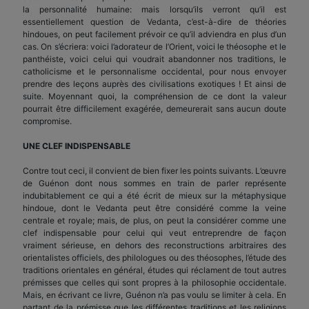
la personnalité humaine: mais lorsqu’ils verront qu’il est
essentiellement question de Vedanta, c’est-à-dire de théories
hindoues, on peut facilement prévoir ce qu’il adviendra en plus d’un
cas. On s’écriera: voici l’adorateur de l’Orient, voici le théosophe et le
panthéiste, voici celui qui voudrait abandonner nos traditions, le
catholicisme et le personnalisme occidental, pour nous envoyer
prendre des leçons auprès des civilisations exotiques ! Et ainsi de
suite. Moyennant quoi, la compréhension de ce dont la valeur
pourrait être difficilement exagérée, demeurerait sans aucun doute
compromise.
UNE CLEF INDISPENSABLE
Contre tout ceci, il convient de bien fixer les points suivants. L’œuvre
de Guénon dont nous sommes en train de parler représente
indubitablement ce qui a été écrit de mieux sur la métaphysique
hindoue, dont le Vedanta peut être considéré comme la veine
centrale et royale; mais, de plus, on peut la considérer comme une
clef indispensable pour celui qui veut entreprendre de façon
vraiment sérieuse, en dehors des reconstructions arbitraires des
orientalistes officiels, des philologues ou des théosophes, l’étude des
traditions orientales en général, études qui réclament de tout autres
prémisses que celles qui sont propres à la philosophie occidentale.
Mais, en écrivant ce livre, Guénon n’a pas voulu se limiter à cela. En
partant de la prémisse que les différentes traditions et les religions