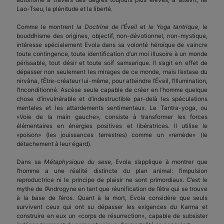
Lao-Tseu, la plénitude et la liberté.
Comme le montrent
la Doctrine de l’Éveil
et
le Yoga tantrique
, le
bouddhisme des origines, objectif, non-dévotionnel, non-mystique,
intéresse spécialement Evola dans sa volonté héroïque de vaincre
toute contingence, toute identification d’un moi illusoire à un monde
périssable, tout désir et toute soif samsarique. Il s’agit en effet de
dépasser non seulement les mirages de ce monde, mais l’extase du
nirvâna, l’Être-créateur lui-même, pour atteindre l’Éveil, l’Illumination,
l’Inconditionné. Ascèse seule capable de créer en l’homme quelque
chose d’invulnérable et d’indestructible par-delà les spéculations
mentales et les attardements sentimentaux. Le Tantra-yoga, ou
«Voie de la main gauche», consiste à transformer les forces
élémentaires en énergies positives et libératrices. Il utilise le
«poison» (les jouissances terrestres) comme un «remède» (le
détachement à leur égard).
Dans sa
Métaphysique du sexe
, Evola s’applique à montrer que
l’homme a une réalité distincte du plan animal: l’impulsion
reproductrice ni le principe de plaisir ne sont primordiaux. C’est le
mythe de l’Androgyne en tant que réunification de l’être qui se trouve
à la base de l’éros. Quant à la mort, Evola considère que seuls
survivent ceux qui ont su dépasser les exigences du Karma et
construire en eux un «corps de résurrection», capable de subsister