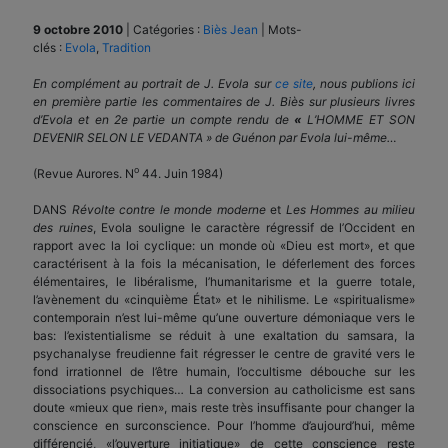
9 octobre 2010
|
Catégories :
Biès Jean
|
Mots-
clés :
Evola
,
Tradition
En complément au portrait de J. Evola sur
ce site
, nous publions ici
en première partie les commentaires de J. Biès sur plusieurs livres
d’Evola et en 2e partie un compte rendu de
«
L’HOMME ET SON
DEVENIR SELON LE VEDANTA » de Guénon par Evola lui-même…
o
(Revue Aurores. N
44. Juin 1984)
DANS
Révolte contre le monde moderne
et
Les Hommes au milieu
des ruines
, Evola souligne le caractère régressif de l’Occident en
rapport avec la loi cyclique: un monde où «Dieu est mort», et que
caractérisent à la fois la mécanisation, le déferlement des forces
élémentaires, le libéralisme, l’humanitarisme et la guerre totale,
l’avènement du «cinquième État» et le nihilisme. Le «spiritualisme»
contemporain n’est lui-même qu’une ouverture démoniaque vers le
bas: l’existentialisme se réduit à une exaltation du samsara, la
psychanalyse freudienne fait régresser le centre de gravité vers le
fond irrationnel de l’être humain, l’occultisme débouche sur les
dissociations psychiques… La conversion au catholicisme est sans
doute «mieux que rien», mais reste très insuffisante pour changer la
conscience en surconscience. Pour l’homme d’aujourd’hui, même
différencié, «l’ouverture initiatique» de cette conscience reste