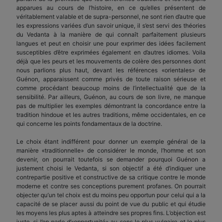
apparues au cours de l’histoire, en ce qu’elles présentent de
véritablement valable et de supra-personnel, ne sont rien d’autre que
les expressions variées d’un savoir unique, il s’est servi des théories
du Vedanta à la manière de qui connaît parfaitement plusieurs
langues et peut en choisir une pour exprimer des idées facilement
susceptibles d’être exprimées également en d’autres idiomes. Voila
déjà que les peurs et les mouvements de colère des personnes dont
nous parlions plus haut, devant les références «orientales» de
Guénon, apparaissent comme privés de toute raison sérieuse et
comme procédant beaucoup moins de l’intellectualité que de la
sensibilité. Par ailleurs, Guénon, au cours de son livre, ne manque
pas de multiplier les exemples démontrant la concordance entre la
tradition hindoue et les autres traditions, même occidentales, en ce
qui concerne les points fondamentaux de la doctrine.
Le choix étant indifférent pour donner un exemple général de la
manière «traditionnelle» de considérer le monde, l’homme et son
devenir, on pourrait toutefois se demander pourquoi Guénon a
justement choisi le Vedanta, si son objectif a été d’indiquer une
contrepartie positive et constructive de sa critique contre le monde
moderne et contre ses conceptions purement profanes. On pourrait
objecter qu’un tel choix est du moins peu opportun pour celui qui a la
capacité de se placer aussi du point de vue du public et qui étudie
les moyens les plus aptes à atteindre ses propres fins. L’objection est
juste, si l’on parle d’«opportunité» au sens le plus vulgaire et le plus