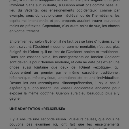
immédiat. Sans aucun doute, si Guénon avait pris comme base, au
lieu du Vedanta, des enseignements occidentaux, comme par
exemple, ceux du catholicisme médiéval ou de l’hermétisme, les
esprits mal intentionnés et peu préparés auraient trouvé beaucoup
moins de prétextes. Cependant, d’un autre point de vue, les choses
en vont autrement.
En premier lieu, selon Guénon, il ne faut pas se faire d’illusions sur le
point suivant: l’Occident moderne, comme mentalité, n’est pas plus
éloigné de l’Orient qu’il ne l’est de l’Occident ancien et traditionnel.
Dans son essence vraie, les enseignements de l’ancien Occident
sont devenus pour l’homme moderne, et cela ne date pas d’hier, une
chose aussi lointaine que ceux de l’Orient «exotique», qui
s’apparentent au premier par le même caractère traditionnel,
hiérarchique, métaphysique, antirationaliste et anti-individualiste.
Devant les cas «chroniques» d’incompréhension, il n’y a pas à
espérer que, choisissant une «base» occidentale ancienne pour
exposer la même doctrine, Guénon aurait eu beaucoup plus a y
gagner.
UNE ADAPTATION «RELIGIEUSE»
Il y a ensuite une seconde raison. Plusieurs causes, que nous ne
pouvons pas examiner ici, ont fait que les enseignements