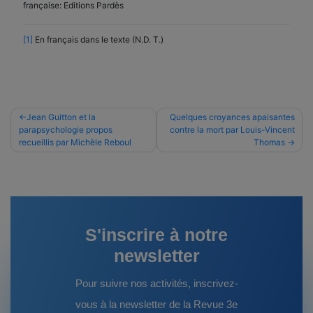
française: Editions Pardès
[1]
En français dans le texte (N.D. T.)
Navigation
Jean Guitton et la
Quelques croyances apaisantes
parapsychologie propos
contre la mort par Louis-Vincent
de
recueillis par Michèle Reboul
Thomas
l’article
S'inscrire à notre
newsletter
Pour suivre nos activités, inscrivez-
vous à la newsletter de la Revue 3e