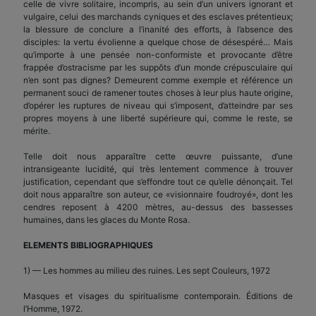
celle de vivre solitaire, incompris, au sein d’un univers ignorant et
vulgaire, celui des marchands cyniques et des esclaves prétentieux;
la blessure de conclure a l’inanité des efforts, à l’absence des
disciples: la vertu évolienne a quelque chose de désespéré… Mais
qu’importe à une pensée non-conformiste et provocante d’être
frappée d’ostracisme par les suppôts d’un monde crépusculaire qui
n’en sont pas dignes? Demeurent comme exemple et référence un
permanent souci de ramener toutes choses à leur plus haute origine,
d’opérer les ruptures de niveau qui s’imposent, d’atteindre par ses
propres moyens à une liberté supérieure qui, comme le reste, se
mérite.
Telle doit nous apparaître cette œuvre puissante, d’une
intransigeante lucidité, qui très lentement commence à trouver
justification, cependant que s’effondre tout ce qu’elle dénonçait. Tel
doit nous apparaître son auteur, ce «visionnaire foudroyé», dont les
cendres reposent à 4200 mètres, au-dessus des bassesses
humaines, dans les glaces du Monte Rosa.
ELEMENTS BIBLIOGRAPHIQUES
1) — Les hommes au milieu des ruines. Les sept Couleurs, 1972
Masques et visages du spiritualisme contemporain. Éditions de
l’Homme, 1972.