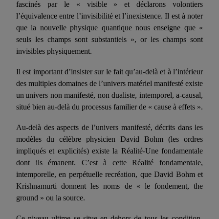
fascinés par le « visible » et déclarons volontiers
l’équivalence entre l’in­visibilité et l’inexistence. Il est à noter
que la nouvelle physique quantique nous enseigne que «
seuls les champs sont substan­tiels », or les champs sont
invisibles physiquement.
Il est important d’insister sur le fait qu’au-delà et à l’intérieur
des multiples domaines de l’univers matériel manifesté existe
un
univers non manifesté, non dualiste, intemporel, a-causal,
situé bien au-delà du processus familier de « cause à effets ».
Au-delà des aspects de l’univers manifesté, décrits dans les
modèles du célèbre physicien David Bohm (les ordres
impliqués et explicités) existe la Réalité-Une fondamentale
dont ils éma­nent. C’est à cette Réalité fondamentale,
intemporelle, en perpé­tuelle recréation, que David Bohm et
Krishnamurti donnent les noms de « le fondement, the
ground » ou la source.
Ce niveau ultime se situe en dehors de tous les condition­