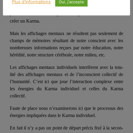
Plus d'informations
Oui, j'accepte
matérialise ensuite. C’est à ce niveau que se trouvent les
premiers moments d’un processus qui va se matérialiser et
créer un Karma.
Mais les affichages mentaux ne résultent pas seulement de
champs de mémoires résultant de notre conscient avec les
nom­breuses informations reçues par notre éducation, notre
hérédité, notre structure cérébrale, notre milieu, etc.
Les affichages mentaux individuels interfèrent avec la tota­
lité des affichages mentaux et de l’inconscient collectif de
l’huma­nité. C’est ici que joue l’interaction complexe entre
les énergies du Karma individuel et celles du Karma
collectif.
Faute de place nous n’examinerons ici que le processus des
énergies impliquées dans le Karma individuel.
En fait il n’y a pas un point de départ précis fixé à la secon­