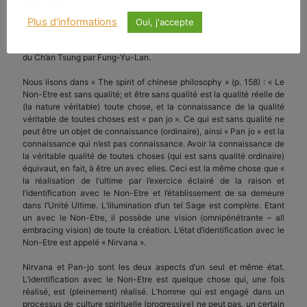
La réalité fondamentale de notre être spirituel est impersonnelle.
Plus d'informations
Oui, j'accepte
Toutes ces notions, nous les retrouvons exprimées, développées et
minutieusement expliquées dans les textes commentés des maîtres
du Ch’an Tsung par Fung-Yu-Lan.
Nous lisons dans « The spirit of chinese philosophy » (p. 158) : « Le
Non-Etre est sans qualité; et être sans qualité est la qualité réelle de
(la nature véritable) toute chose, et la connaissance de la qualité
véritable de toutes choses est « pan jo ». Ce qui est sans qualité ne
peut être un objet de connaissance (ordinaire), ainsi « Pan jo » est la
connaissance qui n’est pas connaissance. Avoir la connaissance de
la véritable qualité de toutes choses (qui est sans qualité ordinaire)
équivaut, en fait, à être un avec elles. Ceci est la même chose que «
la réalisation de l’ultime par l’exercice éclairé de la raison et
l’identification avec le Non-Etre et l’établissement de sa demeure
dans l’Unité Ultime. L’illumination d’un tel Sage est complète. Etant
un avec le Non-Etre, il possède une vision (omnipénétrante – all
embracing vision) de toute la création. L’état d’identification avec le
Non-Etre est appelé « Nirvana ».
Nirvana et Pan-jo sont les deux aspects d’un seul et même état.
L’identification avec le Non-Etre est quelque chose qui, une fois
réalisé, est (pleinement) réalisé. L’homme qui est engagé dans un
processus de culture spirituelle (progressive) ne peut pas, un certain