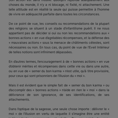
choses du monde, il n’y a ni blocage, ni fixité, ni attachement. Une
telle attitude est en réalité la seule qui puisse permettre à l’homme
de vivre en adéquacité parfaite dans toutes les circonstances.
De ce point de vue, les conseils ou recommandations de la plupart
des religions se situent à un stade d’infantilisme puéril. Il ne nous
appartient pas de décider si oui ou non les recommandations aux «
bonnes actions » en vue d’agréables récompenses, et la défense des
« mauvaises actions » sous la menace de châtiments célestes, sont
nécessaires ou non. En tous cas, du point de vue de l’Eveil Intérieur
de telles notions sont infiniment dépassées.
En d’autres termes, l’encouragement à de « bonnes actions » en vue
d’obtenir mérites et récompenses dans cette vie ou dans une autre,
ou en vue de « semer du bon karma » n’est utile, qu’à titre provisoire,
pour ceux qui sont prisonniers de l’illusion du « moi ».
Mais il est évident que le simple fait de « semer du bon karma » ou
d’accomplir des « bonnes actions » n’aide en rien le « moi » dans la
délivrance de son ignorance, de ses identifications, de ses
attachements.
Dans l’optique de la sagesse, une seule chose importe : délivrer le «
moi » de l’illusion en vertu de laquelle il s’imagine être une entité