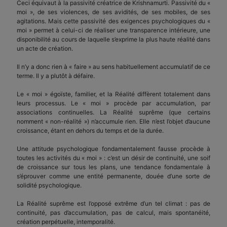
Ceci équivaut à la passivité créatrice de Krishnamurti. Passivité du «
moi », de ses violences, de ses avidités, de ses mobiles, de ses
agitations. Mais cette passivité des exigences psychologiques du «
moi » permet à celui-ci de réaliser une transparence intérieure, une
disponibilité au cours de laquelle s’exprime la plus haute réalité dans
un acte de création.
Il n’y a donc rien à « faire » au sens habituellement accumulatif de ce
terme. Il y a plutôt à défaire.
Le « moi » égoïste, familier, et la Réalité diffèrent totalement dans
leurs processus. Le « moi » procède par accumulation, par
associations continuelles. La Réalité suprême (que certains
nomment « non-réalité ») n’accumule rien. Elle n’est l’objet d’aucune
croissance, étant en dehors du temps et de la durée.
Une attitude psychologique fondamentalement fausse procède à
toutes les activités du « moi » : c’est un désir de continuité, une soif
de croissance sur tous les plans, une tendance fondamentale à
s’éprouver comme une entité permanente, douée d’une sorte de
solidité psychologique.
La Réalité suprême est l’opposé extrême d’un tel climat : pas de
continuité, pas d’accumulation, pas de calcul, mais spontanéité,
création perpétuelle, intemporalité.