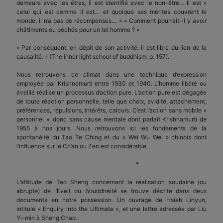
demeure avec les êtres, il est identifié avec le non-être… Il est «
celui qui est comme il est… et quoique ses mérites couvrent le
monde, il n’a pas de récompenses… » « Comment pourrait-il y avoir
châtiments ou péchés pour un tel homme ? »
« Par conséquent, en dépit de son activité, il est libre du lien de la
causalité. » (The inner light school of buddhism, p. 157).
Nous retrouvons ce climat dans une technique d’expression
employée par Krishnamurti entre 1930 et 1940. L’homme libéré ou
éveillé réalise un processus d’action pure. L’action pure est dégagée
de toute réaction personnelle, telle que choix, avidité, attachement,
préférences, répulsions, intérêts, calculs. C’est l’action sans mobile «
personnel », donc sans cause mentale dont parlait Krishnamurti de
1955 à nos jours. Nous retrouvons ici les fondements de la
spontanéité du Tao Te Ching et du « Wei Wu Wei » chinois dont
l’influence sur le Ch’an ou Zen est considérable.
*
L’attitude de Tao Sheng concernant la réalisation soudaine (ou
abrupte) de l’Eveil ou Bouddhéité se trouve décrite dans deux
documents en notre possession. Un ouvrage de Hsieh Linyun,
intitulé « Enquiry into the Ultimate », et une lettre adressée par Liu
Yi-min à Sheng Chao.