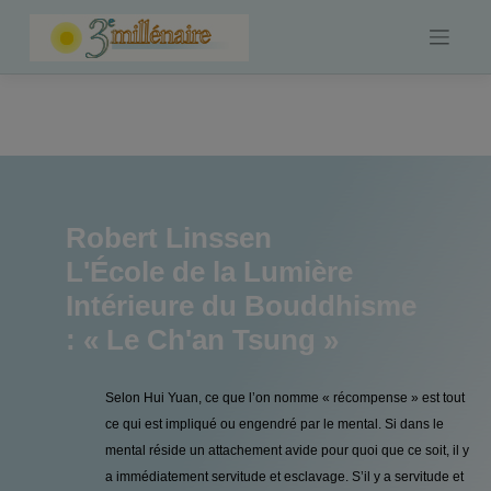
Skip
to
content
Robert Linssen
L'École de la Lumière
Intérieure du Bouddhisme
: « Le Ch'an Tsung »
Selon Hui Yuan, ce que l’on nomme « récompense » est tout
ce qui est impliqué ou engendré par le mental. Si dans le
mental réside un attachement avide pour quoi que ce soit, il y
a immédiatement servitude et esclavage. S’il y a servitude et