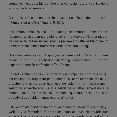
soudaine; Il est possible de révéler la véritable nature » de Bouddha
en chaque être humain ».
Ces trois thèses formaient les bases de l’Ecole de la Lumière
Intérieure durant l’ère T’ang (618-907).
Les écrits détaillés de Tao Sheng concernant l’absence de
récompense des bonnes actions sont introuvables. Mais la plupart
de nos lecteurs familiarisés avec la pensée actuelle de Krishnamurti
comprendront immédiatement la pensée de Tao Sheng.
Nos commentaires seront appuyés par ceux de Hui Yuan dont nous
avons un écrit : « Discussion Illustrating Recompense ». Cet écrit
exprime la pensée profonde de Tao Sheng.
Selon Hui Yuan, ce que l’on nomme « récompense » est tout ce qui
est impliqué ou engendré par le mental. Si dans le mental réside un
attachement avide pour quoi que ce soit, il y a immédiatement
servitude et esclavage. S’il y a servitude et attachement dans le
mental, tous les actes de l’homme, quoiqu’il fasse, ne sont
qu’activités conditionnantes et enchaînantes.
S’il y a activité conditionnante et enchaînante (creaturely activity yu
wei), il y a formation d’une cause dans ce que les bouddhistes
appellent la roue de la vie et de la mort (the revolving wheel of life