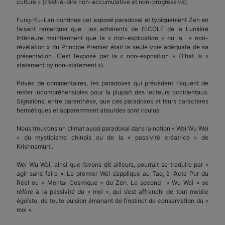
culture » (c’est-à-dire non-accumulative et non-progressive).
Fung-Yu-Lan continue cet exposé paradoxal et typiquement Zen en
faisant remarquer que les adhérents de l’ECOLE de la Lumière
Intérieure maintiennent que la « non-explication » ou la « non-
révélation » du Principe Premier était la seule voie adéquate de sa
présentation. C’est l’exposé par la « non-exposition » (That is «
statement by non-statement »).
Privés de commentaires, les paradoxes qui précèdent risquent de
rester incompréhensibles pour la plupart des lecteurs occidentaux.
Signalons, entre parenthèse, que ces paradoxes et leurs caractères
hermétiques et apparemment absurdes sont voulus.
Nous trouvons un climat aussi paradoxal dans la notion « Wei Wu Wei
» du mysticisme chinois ou de la « passivité créatrice » de
Krishnamurti.
Wei Wu Wei, ainsi que l’avons dit ailleurs, pourrait se traduire par «
agir sans faire ». Le premier Wei s’applique au Tao, à l’Acte Pur du
Réel ou « Mental Cosmique » du Zen. Le second « Wu Wei » se
réfère à la passivité du « moi », qui s’est affranchi de tout mobile
égoïste, de toute pulsion émanant de l’instinct de conservation du «
moi ».