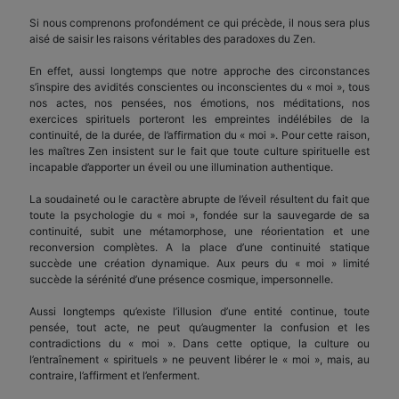
Si nous comprenons profondément ce qui précède, il nous sera plus
aisé de saisir les raisons véritables des paradoxes du Zen.
En effet, aussi longtemps que notre approche des circonstances
s’inspire des avidités conscientes ou inconscientes du « moi », tous
nos actes, nos pensées, nos émotions, nos méditations, nos
exercices spirituels porteront les empreintes indélébiles de la
continuité, de la durée, de l’affirmation du « moi ». Pour cette raison,
les maîtres Zen insistent sur le fait que toute culture spirituelle est
incapable d’apporter un éveil ou une illumination authentique.
La soudaineté ou le caractère abrupte de l’éveil résultent du fait que
toute la psychologie du « moi », fondée sur la sauvegarde de sa
continuité, subit une métamorphose, une réorientation et une
reconversion complètes. A la place d’une continuité statique
succède une création dynamique. Aux peurs du « moi » limité
succède la sérénité d’une présence cosmique, impersonnelle.
Aussi longtemps qu’existe l’illusion d’une entité continue, toute
pensée, tout acte, ne peut qu’augmenter la confusion et les
contradictions du « moi ». Dans cette optique, la culture ou
l’entraînement « spirituels » ne peuvent libérer le « moi », mais, au
contraire, l’affirment et l’enferment.