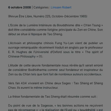
6 octobre 2008
|
Catégories :
Linssen Robert
(Revue Être Libre, Numéro 225, Octobre-Décembre 1965)
L’Ecole de la Lumière Intérieure du Bouddhisme dite « Ch’an Tsung »
doit être considérée comme l’origine principale du Zen en Chine. Son
début se situe à l’époque de Tao Sheng.
L’écrivain et philosophe chinois Fung Yu-Lan vient de publier un
ouvrage remarquable récemment traduit en anglais par le professeur
E. R. Hughes de l’Université d’Oxford sous le titre « The spirit of
Chinese Philosophy » (1).
L’étude de cette œuvre fondamentale nous révèle qu’il serait erroné
de considérer Bodhidharma comme seul fondateur et inspirateur du
Zen ou du Ch’an tels que l’ont fait de nombreux auteurs occidentaux.
Vers l’an 434 vivaient en Chine deux Sages : Tao Sheng et Sheng
Chao. Ils eurent le même instructeur.
La thèse fondamentale de Tao Sheng était résumée comme suit :
Du point de vue de la Sagesse, « les bonnes actions ne reçoivent
pas de récompense »; « la réalisation de l’Eveil ou « bouddhéité » est