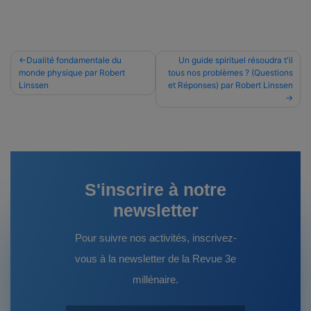
Navigation
Dualité fondamentale du
Un guide spirituel résoudra t'il
monde physique par Robert
tous nos problèmes ? (Questions
de
Linssen
et Réponses) par Robert Linssen
l’article
S'inscrire à notre
newsletter
Pour suivre nos activités, inscrivez-
vous à la newsletter de la Revue 3e
millénaire.