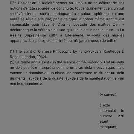
Dès l’instant où la lucidité permet au « moi » de se délivrer de ses
notions d’entité séparée, de continuité, tout entraînement vers un but
se révèle inutile, stérile, inadéquat. La « culture spirituelle » d’une
entité se révèle absurde, par le fait que la notion même d’entité est
impensable pour l’Eveillé. D’où la boutade des maîtres Zen «
déclarant que la véritable culture spirituelle est la non-culture… » La
Réalité Suprême se suffit à Elle-même. Au-delà des nuages
apparents du « moi », le soleil intérieur n’a jamais cessé de briller.
(1) The Spirit of Chinese Philosophy by Fung-Yu-Lan (Routledge &
Regan, London, 1962).
(2) Le terme anglais est « in the silence of the beyond ». Cet au-delà
ne doit pas être interprété comme un « au-delà » psychique, mais
comme un domaine ou un niveau de conscience se situant au-delà
du mental, au-delà de la dualité, au-delà de la manifestation : en un
mot le « noumène ».
(A suivre.)
(Texte
incomplet le
numéro 226
étant
manquant)