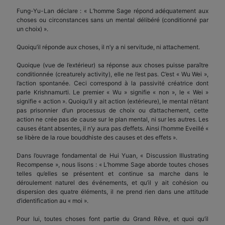
Fung-Yu-Lan déclare : « L’homme Sage répond adéquatement aux
choses ou circonstances sans un mental délibéré (conditionné par
un choix) ».
Quoiqu’il réponde aux choses, il n’y a ni servitude, ni attachement.
Quoique (vue de l’extérieur) sa réponse aux choses puisse paraître
conditionnée (creaturely activity), elle ne l’est pas. C’est « Wu Wei »,
l’action spontanée. Ceci correspond à la passivité créatrice dont
parle Krishnamurti. Le premier « Wu » signifie « non », le « Wei »
signifie « action ». Quoiqu’il y ait action (extérieure), le mental n’étant
pas prisonnier d’un processus de choix ou d’attachement, cette
action ne crée pas de cause sur le plan mental, ni sur les autres. Les
causes étant absentes, il n’y aura pas d’effets. Ainsi l’homme Eveillé «
se libère de la roue bouddhiste des causes et des effets ».
Dans l’ouvrage fondamental de Hui Yuan, « Discussion Illustrating
Recompense », nous lisons : « L’homme Sage aborde toutes choses
telles qu’elles se présentent et continue sa marche dans le
déroulement naturel des événements, et qu’il y ait cohésion ou
dispersion des quatre éléments, il ne prend rien dans une attitude
d’identification au « moi ».
Pour lui, toutes choses font partie du Grand Rêve, et quoi qu’il