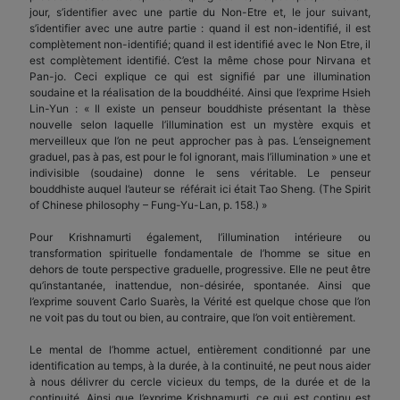
jour, s’identifier avec une partie du Non-Etre et, le jour suivant,
s’identifier avec une autre partie : quand il est non-identifié, il est
complètement non-identifié; quand il est identifié avec le Non Etre, il
est complètement identifié. C’est la même chose pour Nirvana et
Pan-jo. Ceci explique ce qui est signifié par une illumination
soudaine et la réalisation de la bouddhéité. Ainsi que l’exprime Hsieh
Lin-Yun : « Il existe un penseur bouddhiste présentant la thèse
nouvelle selon laquelle l’illumination est un mystère exquis et
merveilleux que l’on ne peut approcher pas à pas. L’enseignement
graduel, pas à pas, est pour le fol ignorant, mais l’illumination » une et
indivisible (soudaine) donne le sens véritable. Le penseur
bouddhiste auquel l’auteur se référait ici était Tao Sheng. (The Spirit
of Chinese philosophy – Fung-Yu-Lan, p. 158.) »
Pour Krishnamurti également, l’illumination intérieure ou
transformation spirituelle fondamentale de l’homme se situe en
dehors de toute perspective graduelle, progressive. Elle ne peut être
qu’instantanée, inattendue, non-désirée, spontanée. Ainsi que
l’exprime souvent Carlo Suarès, la Vérité est quelque chose que l’on
ne voit pas du tout ou bien, au contraire, que l’on voit entièrement.
Le mental de l’homme actuel, entièrement conditionné par une
identification au temps, à la durée, à la continuité, ne peut nous aider
à nous délivrer du cercle vicieux du temps, de la durée et de la
continuité. Ainsi que l’exprime Krishnamurti, ce qui est continu est