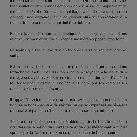
indépendante, permanente et réelle. De ce point de vue,
l’accumulation de « bonnes actions » en vue d’une récompense et de
mérite se révèle être un enfantillage absurde, n’ayant qu’une
conséquence certaine : celle de donner plus de consistance à la
notion d’entité personnelle qui doit être détruite.
Encore faut-il dire que dans l’optique de la sagesse, les notions
relatives de bien et de mal subissent une métamorphose importante.
Le moins que l’on puisse dire en tous cas peut se résumer comme
suit :
Est « mal » tout ce qui est impliqué dans l’ignorance, dans
l’attachement à l’illusion du « moi », dans la croyance à la réalité du «
moi », à ses avidités. Est « bien » tout ce qui est adéquat à l’Unité de
la Conscience Cosmique englobant et dominant les êtres et les
choses apparemment séparés.
Il apparaît évident que par contraste avec ce qui précède, les «
bonnes actions » en vue de mérites ou de récompenses se révèlent
un « mal » et par surcroît une sorte de marchandage enfantin.
Tout ceci nous éloigne considérablement de la beauté et de la
grandeur de la notion de spontanéité et de gratuité formant le climat
spécifique du Taoïsme, du Zen ou de la pensée de Krishnamurti.