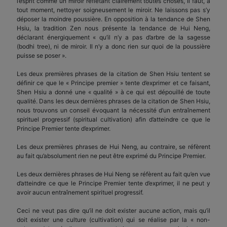
l’esprit comme un miroir reflétant clairement toutes choses, Il faut, à
tout moment, nettoyer soigneusement le miroir. Ne laissons pas s’y
déposer la moindre poussière. En opposition à la tendance de Shen
Hsiu, la tradition Zen nous présente la tendance de Hui Neng,
déclarant énergiquement « qu’il n’y a pas d’arbre de la sagesse
(bodhi tree), ni de miroir. Il n’y a donc rien sur quoi de la poussière
puisse se poser ».
Les deux premières phrases de la citation de Shen Hsiu tentent se
définir ce que le « Principe premier » tente d’exprimer et ce faisant,
Shen Hsiu a donné une « qualité » à ce qui est dépouillé de toute
qualité. Dans les deux dernières phrases de la citation de Shen Hsiu,
nous trouvons un conseil évoquant la nécessité d’un entraînement
spirituel progressif (spiritual cultivation) afin d’atteindre ce que le
Principe Premier tente d’exprimer.
Les deux premières phrases de Hui Neng, au contraire, se réfèrent
au fait qu’absolument rien ne peut être exprimé du Principe Premier.
Les deux dernières phrases de Hui Neng se réfèrent au fait qu’en vue
d’atteindre ce que le Principe Premier tente d’exprimer, il ne peut y
avoir aucun entraînement spirituel progressif.
Ceci ne veut pas dire qu’il ne doit exister aucune action, mais qu’il
doit exister une culture (cultivation) qui se réalise par la « non-