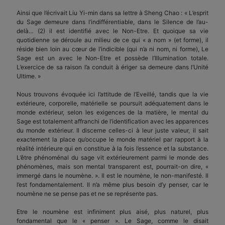
Ainsi que l’écrivait Liu Yi-min dans sa lettre à Sheng Chao : « L’esprit
du Sage demeure dans l’indifférentiable, dans le Silence de l’au-
delà… (2) il est identifié avec le Non-Etre. Et quoique sa vie
quotidienne se déroule au milieu de ce qui « a nom » (et forme), il
réside bien loin au cœur de l’indicible (qui n’a ni nom, ni forme), Le
Sage est un avec le Non-Etre et possède l’Illumination totale.
L’exercice de sa raison l’a conduit à ériger sa demeure dans l’Unité
Ultime. »
Nous trouvons évoquée ici l’attitude de l’Eveillé, tandis que la vie
extérieure, corporelle, matérielle se poursuit adéquatement dans le
monde extérieur, selon les exigences de la matière, le mental du
Sage est totalement affranchi de l’identification avec les apparences
du monde extérieur. Il discerne celles-ci à leur juste valeur, il sait
exactement la place qu’occupe le monde matériel par rapport à la
réalité intérieure qui en constitue à la fois l’essence et la substance.
L’être phénoménal du sage vit extérieurement parmi le monde des
phénomènes, mais son mental transparent est, pourrait-on dire, «
immergé dans le noumène. ». Il est le noumène, le non-manifesté. Il
l’est fondamentalement. Il n’a même plus besoin d’y penser, car le
noumène ne se pense pas et ne se représente pas.
Etre le noumène est infiniment plus aisé, plus naturel, plus
fondamental que le « penser ». Le Sage, comme le disait