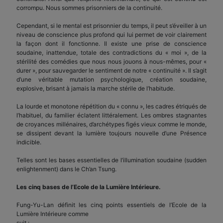
corrompu. Nous sommes prisonniers de la continuité.
Cependant, si le mental est prisonnier du temps, il peut s’éveiller à un
niveau de conscience plus profond qui lui permet de voir clairement
la façon dont il fonctionne. Il existe une prise de conscience
soudaine, inattendue, totale des contradictions du « moi », de la
stérilité des comédies que nous nous jouons à nous-mêmes, pour «
durer », pour sauvegarder le sentiment de notre « continuité ». Il s’agit
d’une véritable mutation psychologique, création soudaine,
explosive, brisant à jamais la marche stérile de l’habitude.
La lourde et monotone répétition du « connu », les cadres étriqués de
l’habituel, du familier éclatent littéralement. Les ombres stagnantes
de croyances millénaires, d’archétypes figés vieux comme le monde,
se dissipent devant la lumière toujours nouvelle d’une Présence
indicible.
Telles sont les bases essentielles de l’illumination soudaine (sudden
enlightenment) dans le Ch’an Tsung.
Les cinq bases de l’Ecole de la Lumière Intérieure.
Fung-Yu-Lan définit les cinq points essentiels de l’Ecole de la
Lumière Intérieure comme
suit :