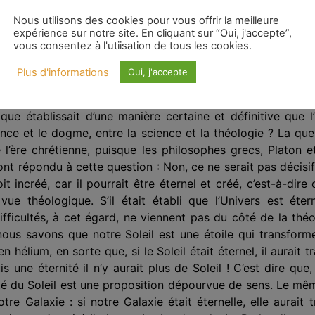
t parfaitement avoir une opinion sur cette question, et 
Nous utilisons des cookies pour vous offrir la meilleure
ils s’engagent sur ce terrain, ils font de la philosophie, ce q
expérience sur notre site. En cliquant sur “Oui, j'accepte”,
vous consentez à l'utiisation de tous les cookies.
siciens, et leurs titres en physique, aussi prestigieux s
 problème technique qui relève de l’analyse métaphysique : l’Un
Plus d'informations
Oui, j'accepte
que établissait d’une manière certaine et définitive que l’
cience et le dogme, entre la science et la théologie ? La qu
 l’ère chrétienne, puisque les philosophes grecs, Platon et 
ont répondu à cette question : Non, ce ne serait pas décisif,
it incréé, car il pourrait être éternel et créé, c’est-à-dire
ue théologique. S’il était établi que l’Univers est éterne
fficultés, à cet égard, ne viennent pas du côté de la théo
 nous savons que notre Soleil est une étoile qui transfor
n hélium, en sorte que, si le Soleil était éternel, il aurai
is une éternité il n’y aurait plus de Soleil ! C’est dire qu
nité du Soleil est une proposition dépourvue de sens. Le m
notre Galaxie : si notre Galaxie était éternelle, elle aurait