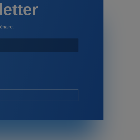
letter
énaire.