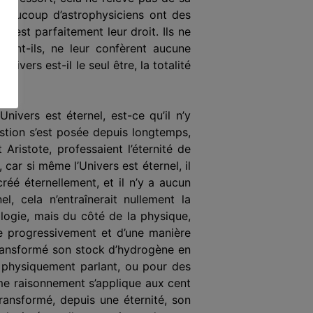
beaucoup d’astrophysiciens ont des
ui est parfaitement leur droit. Ils ne
oient-ils, ne leur confèrent aucune
ivers est-il le seul être, la totalité
Univers est éternel, est-ce qu’il n’y
estion s’est posée depuis longtemps,
Aristote, professaient l’éternité de
 car si même l’Univers est éternel, il
 créé éternellement, et il n’y a aucun
l, cela n’entraînerait nullement la
logie, mais du côté de la physique,
me progressivement et d’une manière
t transformé son stock d’hydrogène en
e, physiquement parlant, ou pour des
ême raisonnement s’applique aux cent
 transformé, depuis une éternité, son