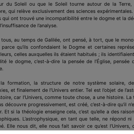
r du Soleil ou que le Soleil tourne autour de la Terre,
re, qui relève exclusivement des sciences expérimentales.
ns qui ont trouvé une incompatibilité entre le dogme et la d
l’insuffisance de l’analyse.
 tous, au temps de Galilée, ont pensé, à tort, que le mono
parce qu’ils confondaient le Dogme et certaines représenta
eurs, celles auxquelles ils étaient habitués ; ils identifiai
éalité le dogme, c’est-à-dire la pensée de l’Église, pensée 
e.
 la formation, la structure de notre système solaire, de
es, et finalement de l’Univers entier. Tel est l’objet de l’a
histoire, car l’Univers, comme toute chose, a une histoire. 
 découvre progressivement, est créé, c’est-à-dire qu’il n’est
ier. Et si la théologie enseigne cela, c’est qu’elle a des rai
phiques. L’astrophysique, en tant que telle, ne répond ni 
é. Elle nous dit, elle nous fait savoir ce qu’est l’Univers, 
 nous dire si l’Univers est seul ou non. Cela n’est pas de s