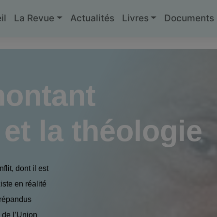
il
La Revue
Actualités
Livres
Documents g
montant
et la théologie
it, dont il est
ste en réalité
e répandus
s de l’Union