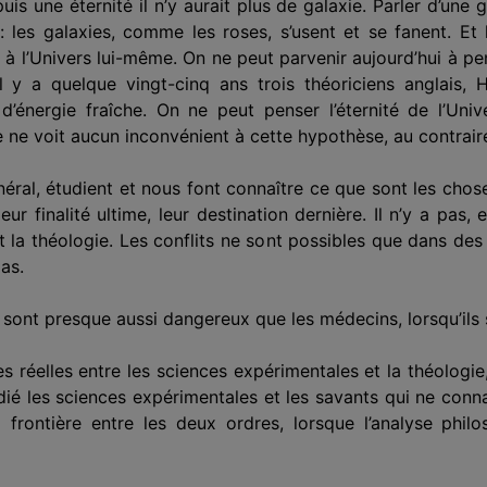
s une éternité il n’y aurait plus de galaxie. Parler d’une 
 : les galaxies, comme les roses, s’usent et se fanent. E
 à l’Univers lui-même. On ne peut parvenir aujourd’hui à pens
 y a quelque vingt-cinq ans trois théoriciens anglais, 
’énergie fraîche. On ne peut penser l’éternité de l’Uni
e ne voit aucun inconvénient à cette hypothèse, au contrair
éral, étudient et nous font connaître ce que sont les choses
eur finalité ultime, leur destination dernière. Il n’y a pas, e
t la théologie. Les conflits ne sont possibles que dans des 
pas.
 sont presque aussi dangereux que les médecins, lorsqu’il
ies réelles entre les sciences expérimentales et la théologie,
dié les sciences expérimentales et les savants qui ne connai
 frontière entre les deux ordres, lorsque l’analyse phi