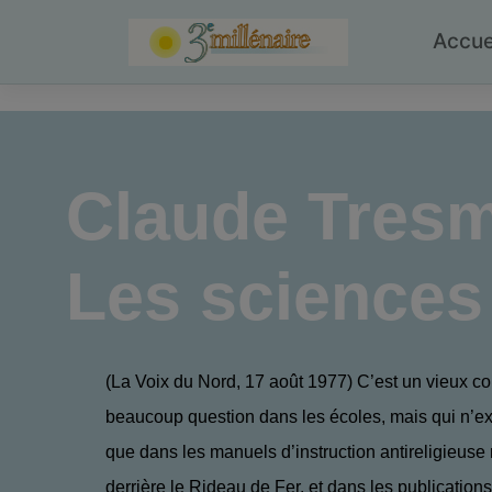
Skip
to
Accue
content
Claude Tres
Les sciences 
(La Voix du Nord, 17 août 1977) C’est un vieux confl
beaucoup question dans les écoles, mais qui n’exi
que dans les manuels d’instruction antireligieus
derrière le Rideau de Fer, et dans les publication