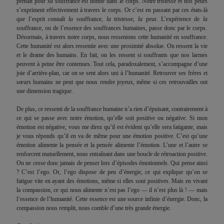
prenait pour
sa
souffrance est donné dans le corps. Notre tristesse et nos peurs
s’expriment effectivement à travers le corps. Or c’est en passant par ces états-là
que l’esprit connaît
la
souffrance,
la
tristesse,
la
peur. L’expérience de
la
souffrance, ou de l’essence des souffrances humaines, passe donc par le corps.
Désormais, à travers notre corps, nous ressentons cette humanité en souffrance.
Cette humanité est alors ressentie avec une proximité absolue. On ressent la vie
et le drame des humains. En fait, on les ressent si souffrants que nos larmes
peuvent à peine être contenues. Tout cela, paradoxalement, s’accompagne d’une
joie d’arrière-plan, car on se sent alors uni à l’humanité. Retrouver ses frères et
sœurs humains ne peut que nous rendre joyeux, même si ces retrouvailles ont
une dimension tragique.
De plus, ce ressenti de la souffrance humaine n’a rien d’épuisant, contrairement à
ce qui se passe avec notre émotion, qu’elle soit positive ou négative. Si mon
émotion est négative, vous me direz qu’il est évident qu’elle sera fatigante, mais
je vous réponds qu’il en va de même pour une émotion positive. C’est qu’une
émotion alimente la pensée et la pensée alimente l’émotion. L’une et l’autre se
renforcent mutuellement, nous entraînant dans une boucle de rétroaction positive.
On ne cesse donc jamais de penser lors d’épisodes émotionnels. Qui pense ainsi
? C’est l’ego. Or, l’ego dispose de peu d’énergie, ce qui explique qu’on se
fatigue vite en ayant des émotions, même si elles sont positives. Mais en vivant
la compassion, ce qui nous alimente n’est pas l’ego — il n’est plus là ! — mais
l’essence de l’humanité. Cette essence est une source infinie d’énergie. Donc, la
compassion nous remplit, nous comble d’une très grande énergie.