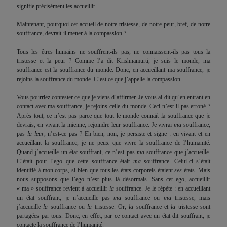
signifie précisément les accueillir.
Maintenant, pourquoi cet accueil de notre tristesse, de notre peur, bref, de notre
souffrance, devrait-il mener à la compassion ?
Tous les êtres humains ne souffrent-ils pas, ne connaissent-ils pas tous la
tristesse et la peur ? Comme l’a dit Krishnamurti, je suis le monde, ma
souffrance est la souffrance du monde. Donc, en accueillant ma souffrance, je
rejoins la souffrance du monde. C’est ce que j’appelle la compassion.
Vous pourriez contester ce que je viens d’affirmer. Je vous ai dit qu’en entrant en
contact avec ma souffrance, je rejoins celle du monde. Ceci n’est-il pas erroné ?
Après tout, ce n’est pas parce que tout le monde connaît la souffrance que je
devrais, en vivant la mienne, rejoindre leur souffrance. Je vivrai
ma
souffrance,
pas
la leur
, n’est-ce pas ? Eh bien, non, je persiste et signe : en vivant et en
accueillant la souffrance, je ne peux que vivre la souffrance de l’humanité.
Quand j’accueille un état souffrant, ce n’est pas
ma
souffrance que j’accueille.
C’était pour l’ego que cette souffrance était
ma
souffrance. Celui-ci s’était
identifié à mon corps, si bien que tous les états corporels étaient
ses
états. Mais
nous supposons que l’ego n’est plus là désormais. Sans cet ego, accueillir
« ma » souffrance revient à accueillir
la
souffrance. Je le répète : en accueillant
un état souffrant, je n’accueille pas
ma
souffrance ou
ma
tristesse, mais
j’accueille
la
souffrance ou
la
tristesse. Or,
la
souffrance et
la
tristesse sont
partagées par tous. Donc, en effet, par ce contact avec un état dit souffrant, je
contacte la souffrance de l’humanité.