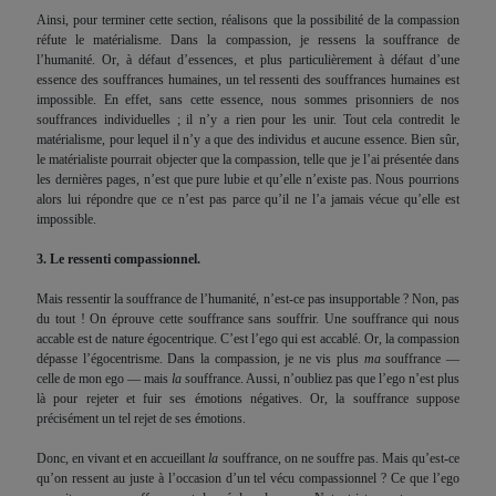
Ainsi, pour terminer cette section, réalisons que la possibilité de la compassion
réfute le matérialisme. Dans la compassion, je ressens la souffrance de
l’humanité. Or, à défaut d’essences, et plus particulièrement à défaut d’une
essence des souffrances humaines, un tel ressenti des souffrances humaines est
impossible. En effet, sans cette essence, nous sommes prisonniers de nos
souffrances individuelles ; il n’y a rien pour les unir. Tout cela contredit le
matérialisme, pour lequel il n’y a que des individus et aucune essence. Bien sûr,
le matérialiste pourrait objecter que la compassion, telle que je l’ai présentée dans
les dernières pages, n’est que pure lubie et qu’elle n’existe pas. Nous pourrions
alors lui répondre que ce n’est pas parce qu’il ne l’a jamais vécue qu’elle est
impossible.
3. Le ressenti compassionnel.
Mais ressentir la souffrance de l’humanité, n’est-ce pas insupportable ? Non, pas
du tout ! On éprouve cette souffrance sans souffrir. Une souffrance qui nous
accable est de nature égocentrique. C’est l’ego qui est accablé. Or, la compassion
dépasse l’égocentrisme. Dans la compassion, je ne vis plus
ma
souffrance —
celle de mon ego — mais
la
souffrance. Aussi, n’oubliez pas que l’ego n’est plus
là pour rejeter et fuir ses émotions négatives. Or, la souffrance suppose
précisément un tel rejet de ses émotions.
Donc, en vivant et en accueillant
la
souffrance, on ne souffre pas. Mais qu’est-ce
qu’on ressent au juste à l’occasion d’un tel vécu compassionnel ? Ce que l’ego