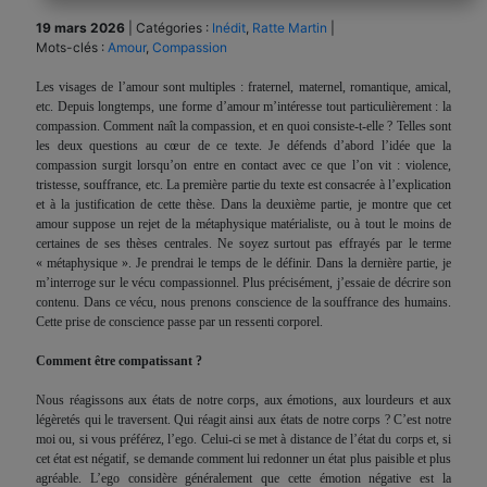
19 mars 2026
|
Catégories :
Inédit
,
Ratte Martin
|
Mots-clés :
Amour
,
Compassion
Les visages de l’amour sont multiples : fraternel, maternel, romantique, amical,
etc. Depuis longtemps, une forme d’amour m’intéresse tout particulièrement : la
compassion. Comment naît la compassion, et en quoi consiste-t-elle ? Telles sont
les deux questions au cœur de ce texte. Je défends d’abord l’idée que la
compassion surgit lorsqu’on entre en contact avec ce que l’on vit : violence,
tristesse, souffrance, etc. La première partie du texte est consacrée à l’explication
et à la justification de cette thèse. Dans la deuxième partie, je montre que cet
amour suppose un rejet de la métaphysique matérialiste, ou à tout le moins de
certaines de ses thèses centrales. Ne soyez surtout pas effrayés par le terme
« métaphysique ». Je prendrai le temps de le définir. Dans la dernière partie, je
m’interroge sur le vécu compassionnel. Plus précisément, j’essaie de décrire son
contenu. Dans ce vécu, nous prenons conscience de la souffrance des humains.
Cette prise de conscience passe par un ressenti corporel.
Comment être compatissant ?
Nous réagissons aux états de notre corps, aux émotions, aux lourdeurs et aux
légèretés qui le traversent. Qui réagit ainsi aux états de notre corps ? C’est notre
moi ou, si vous préférez, l’ego. Celui-ci se met à distance de l’état du corps et, si
cet état est négatif, se demande comment lui redonner un état plus paisible et plus
agréable. L’ego considère généralement que cette émotion négative est la