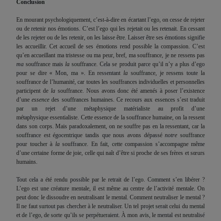
Conclusion
En mourant psychologiquement, c’est-à-dire en écartant l’ego, on cesse de rejeter
ou de retenir nos émotions. C’est l’ego qui les rejetait ou les retenait. En cessant
de les rejeter ou de les retenir, on les laisse être. Laisser être ses émotions signifie
les accueillir. Cet accueil de ses émotions rend possible la compassion. C’est
qu’en accueillant ma tristesse ou ma peur, bref, ma souffrance, je ne ressens pas
ma
souffrance mais
la
souffrance. Cela se produit parce qu’il n’y a plus d’ego
pour se dire « Mon, ma ». En ressentant
la
souffrance, je ressens toute la
souffrance de l’humanité, car toutes les souffrances individuelles et personnelles
participent de
la
souffrance. Nous avons donc été amenés à poser l’existence
d’une
essence
des souffrances humaines. Ce recours aux essences s’est traduit
par un rejet d’une métaphysique matérialiste au profit d’une
métaphysique essentialiste. Cette essence de la souffrance humaine, on la ressent
dans son corps. Mais paradoxalement, on ne souffre pas en la ressentant, car la
souffrance est égocentrique tandis que nous avons dépassé
notre
souffrance
pour toucher à
la
souffrance. En fait, cette compassion s’accompagne même
d’une certaine forme de joie, celle qui naît d’être si proche de ses frères et sœurs
humains.
Tout cela a été rendu possible par le retrait de l’ego. Comment s’en libérer ?
L’ego est une créature mentale, il est même au centre de l’activité mentale. On
peut donc le dissoudre en neutralisant le mental. Comment neutraliser le mental ?
Il ne faut surtout pas chercher à le neutraliser. Un tel projet serait celui du mental
et de l’ego, de sorte qu’ils se perpétueraient. À mon avis, le mental est neutralisé