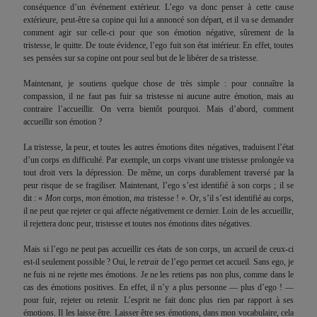
conséquence d’un événement extérieur. L’ego va donc penser à cette cause
extérieure, peut-être
s
a copine qui
lui
a annoncé son départ, et il va se demander
comment agir sur celle-ci pour que
s
on émotion négative, sûrement de la
tristesse,
l
e quitte. De toute évidence, l’ego fuit son état intérieur. En effet, toutes
ses pensées sur
s
a copine ont pour seul but de
l
e libérer de sa tristesse.
Maintenant, je soutiens quelque chose de très simple : pour connaître la
compassion, il ne faut pas fuir sa tristesse ni aucune autre émotion, mais au
contraire l’accueillir. On verra bientôt pourquoi. Mais d’abord, comment
accueillir son émotion ?
La tristesse, la peur, et toutes les autres émotions dites négatives, traduisent l’état
d’un corps en difficulté. Par exemple, un corps vivant une tristesse prolongée va
tout droit vers la dépression. De même, un corps durablement traversé par la
peur risque de se fragiliser. Maintenant, l’ego s’est identifié à son corps ; il se
dit : «
Mon
corps,
mon
émotion,
ma
tristesse ! ». Or, s’il s’est identifié au corps,
il ne peut que rejeter ce qui affecte négativement ce dernier. Loin de les accueillir,
il rejettera donc peur, tristesse et toutes nos émotions dites négatives.
Mais si l’ego ne peut pas accueillir ces états de son corps, un accueil de ceux-ci
est-il seulement possible ? Oui, le
retrait
de l’ego permet cet accueil. Sans ego, je
ne fuis ni ne rejette mes émotions. Je ne les retiens pas non plus, comme dans le
cas des émotions positives. En effet, il n’y a plus personne — plus d’ego ! —
pour fuir, rejeter ou retenir. L’esprit ne fait donc plus rien par rapport à ses
émotions. Il les laisse être. Laisser être ses émotions, d
ans
mon vocabulaire, cela