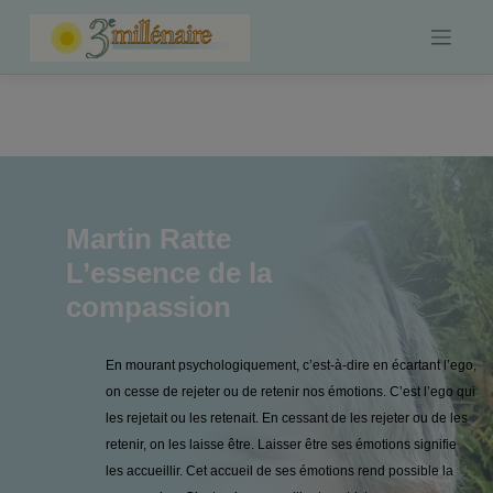
Skip
to
content
Martin Ratte
L’essence de la
compassion
En mourant psychologiquement, c’est-à-dire en écartant l’ego,
on cesse de rejeter ou de retenir nos émotions. C’est l’ego qui
les rejetait ou les retenait. En cessant de les rejeter ou de les
retenir, on les laisse être. Laisser être ses émotions signifie
les accueillir. Cet accueil de ses émotions rend possible la