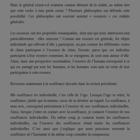
Mais le général existe-t-il vraiment comme élément de la réalité, au même titre
que cette roche à mes pieds existe ? Plusieurs philosophes ont défendu cette
possibilité. Ces philosophes ont souvent nommé « essences » ces réalités
générales.
Les essences ont des propriétés remarquables, dont une qui nous intéressera tout
particulièrement : elles unissent ! Comme une essence est générale, les objets
individuels qui relèvent d’elle y participent, un peu comme les différentes sortes
de chien participent à l’essence de chien. Ensuite, parce que ces individus
participent à leur essence commune, ils se rejoignent, ils sont unis autour d’elle.
Ainsi, dans une perspective essentialiste, l’
essence
de l’humain correspond à ce
qui est partagé par tous les humains, et les humains sont unis en vertu de leur
participation à cette essence.
Revenons maintenant à
la
souffrance discutée dans la section précédente.
Ma
souffrance est individuelle, c’est celle de l’ego. Lorsque l’ego se retire,
la
souffrance, plutôt que la mienne, cesse de se dérober au regard.
La
souffrance, à
mon avis, correspond précisément à l’
essence
de nos souffrances individuelles.
Ainsi, lorsque j’entre en contact avec la souffrance, je contacte l’essence de nos
souffrances individuelles. Du même coup, je contacte toutes les souffrances
individuelles, car l’essence des souffrances réunit toutes les souffrances
individuelles. C’est ainsi que j’explique que nous puissions ressentir la
souffrance de l’humanité et du même coup connaître la compassion.