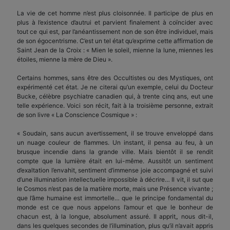
La vie de cet homme n’est plus cloisonnée. Il participe de plus en
plus à l’existence d’autrui et parvient finalement à coïncider avec
tout ce qui est, par l’anéantissement non de son être individuel, mais
de son égocentrisme. C’est un tel état qu’exprime cette affirmation de
Saint Jean de la Croix : « Mien le soleil, mienne la lune, miennes les
étoiles, mienne la mère de Dieu ».
Certains hommes, sans être des Occultistes ou des Mystiques, ont
expérimenté cet état. Je ne citerai qu’un exemple, celui du Docteur
Bucke, célèbre psychiatre canadien qui, à trente cinq ans, eut une
telle expérience. Voici son récit, fait à la troisième personne, extrait
de son livre « La Conscience Cosmique » :
« Soudain, sans aucun avertissement, il se trouve enveloppé dans
un nuage couleur de flammes. Un instant, il pensa au feu, à un
brusque incendie dans la grande ville. Mais bientôt il se rendit
compte que la lumière était en lui-même. Aussitôt un sentiment
d’exaltation l’envahit, sentiment d’immense joie accompagné et suivi
d’une illumination intellectuelle impossible à décrire… Il vit, il sut que
le Cosmos n’est pas de la matière morte, mais une Présence vivante ;
que l’âme humaine est immortelle… que le principe fondamental du
monde est ce que nous appelons l’amour et que le bonheur de
chacun est, à la longue, absolument assuré. Il apprit„ nous dit-il,
dans les quelques secondes de l’illumination, plus qu’il n’avait appris