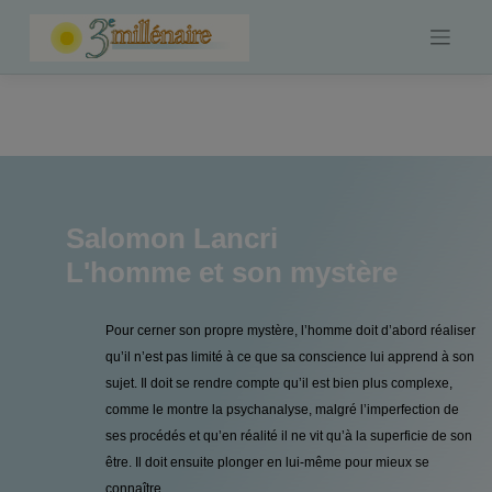
Skip
to
content
Salomon Lancri
L'homme et son mystère
Pour cerner son propre mystère, l’homme doit d’abord réaliser
qu’il n’est pas limité à ce que sa conscience lui apprend à son
sujet. Il doit se rendre compte qu’il est bien plus complexe,
comme le montre la psychanalyse, malgré l’imperfection de
ses procédés et qu’en réalité il ne vit qu’à la superficie de son
être. Il doit ensuite plonger en lui-même pour mieux se
connaître.