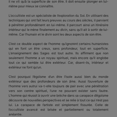
il ne vit qu’à la superficie de son être. Il doit ensuite plonger en lui-
même pour mieux se connaître.
L’occultiste est un spécialiste de l’exploration du Soi. En utilisant des
techniques qui ont fait leurs preuves au cours des siècles, il parvient
à pénétrer profondément en lui-même. Il parcourt ainsi un itinéraire
intérieur qui le mène finalement au divin, sans qu’il ait à sortir de lui-
même. Car l’humain et le divin sont les deux aspects de son être.
C’est ce double aspect de l’homme qu’ignorent certains humanistes
qui en font un être creux, sans profondeur, tout en superficie.
L’enseignement des Sages est tout autre. Ils affirment que non
seulement l’homme a un noyau spirituel, mais encore qu’il englobe
tout ce qui semble lui être extérieur. Car, disent-ils, intérieur et
extérieur ne font qu’un.
C’est pourquoi l’égoïsme d’un être l’isole aussi bien du monde
extérieur que des profondeurs de son âme. Aussi l’ouverture de
l’homme vers autrui va-t-elle toujours de pair avec une pénétration
vers son centre spirituel, l’une ne pouvant exister sans l’autre.
L’homme qui réussit à ouvrir une brèche dans sa carapace d’égoïsme
découvre de nouvelles perspectives et se relie à tout ce qui n’est pas
lui. La carapace de l’artiste est simplement fissurée. Celle de
l’occultiste avancé est brisée et partiellement ou totalement
anéantie.