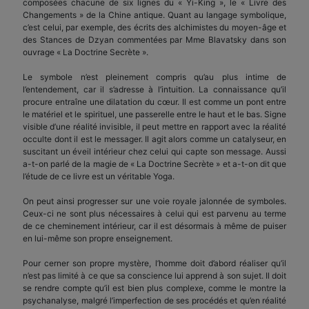
composées chacune de six lignes du « Yi-King », le « Livre des
Changements » de la Chine antique. Quant au langage symbolique,
c’est celui, par exemple, des écrits des alchimistes du moyen-âge et
des Stances de Dzyan commentées par Mme Blavatsky dans son
ouvrage « La Doctrine Secrète ».
Le symbole n’est pleinement compris qu’au plus intime de
l’entendement, car il s’adresse à l’intuition. La connaissance qu’il
procure entraîne une dilatation du cœur. Il est comme un pont entre
le matériel et le spirituel, une passerelle entre le haut et le bas. Signe
visible d’une réalité invisible, il peut mettre en rapport avec la réalité
occulte dont il est le messager. Il agit alors comme un catalyseur, en
suscitant un éveil intérieur chez celui qui capte son message. Aussi
a-t-on parlé de la magie de « La Doctrine Secrète » et a-t-on dit que
l’étude de ce livre est un véritable Yoga.
On peut ainsi progresser sur une voie royale jalonnée de symboles.
Ceux-ci ne sont plus nécessaires à celui qui est parvenu au terme
de ce cheminement intérieur, car il est désormais à même de puiser
en lui-même son propre enseignement.
Pour cerner son propre mystère, l’homme doit d’abord réaliser qu’il
n’est pas limité à ce que sa conscience lui apprend à son sujet. Il doit
se rendre compte qu’il est bien plus complexe, comme le montre la
psychanalyse, malgré l’imperfection de ses procédés et qu’en réalité