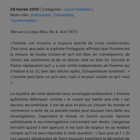
28 février 2010
|
Catégories :
Lancri Salomon
|
Mots-clés :
philosophie
,
Théosophie
,
Transformation
(Revue Le Lotus Bleu. No 4. Avril 1971)
L’homme, cet inconnu, a toujours suscité de vives controverses.
C’est ainsi que jadis le sophiste Protagoras affirmait que l’homme est
la mesure de toutes choses et qu’il est libre, en conséquence, de
choisir ses sentiments et de se donner telle ou telle loi. Socrate et
Platon répliquaient qu’il y a une vérité indépendante de l’homme qui
s’impose à lui. Et, bien des siècles après, Schopenhauer soutenait : «
L’homme peut faire ce qu’il veut, mais il ne peut vouloir ce qu’il veut
».
Le mystère de notre destinée nous enveloppe entièrement. L’homme
qu’Aristote définissait comme « le vivant qui habite une cité » est
devenu œcuménique. Il est de plus en plus un citoyen du monde et
commence à sortir de sa planète natale pour pousser hors d’elle ses
investigations. Cependant le monde ne fournit aucune réponse
satisfaisante à ses interrogations concernant son destin. L’angoisse
l’envahit quand il s’en aperçoit. Il est saisi de stupeur en se rendant
compte qu’il ne peut répondre à cette question : « Que suis-je ? ». Et
ces paroles désabusées de Saint Augustin expriment la déception de