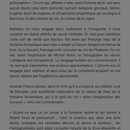
philosophie ». Ce vin qui, affirme-t-elle, rend l’homme divin, est sans
aucun doute celui dont s’enivrait, suivant l’allégorie grecque, Silène,
le génie doué de sagesse et d’inspiration prophétique qui enseigna à
Bacchus, le dieu romain du vin, la culture de la vigne.
Rabelais ne nous engage donc nullement à l’ivrognerie. Il nous
voudrait en réalité altérés de savoir véritable. Et c’est pour satisfaire
cette soif de vérité que Bacbuc fait boire par Panurge l’eau de la
fontaine fantastique dont elle a rempli un flacon d’argent en forme de
livre. En la buvant, Panurge croit savourer du vin de Phalerne. Ce vin
est, selon l’expression de Michel Butor, un hiéroglyphe du savoir.
L’allégorie est transparente. Le langage humain est conventionnel. Il
ne sert qu’à transmettre une science approximative. L’univers est un
langage bien meilleur et seul celui qui le comprend acquiert le vrai
savoir, obtenu par l’expérience personnelle.
Anatole France donne, dans le livre qu’il a consacré au célèbre curé
de Meudon, une excellente explication de la nature de l’eau de la
fontaine fantastique, qui a le goût du vin « selon l’imagination des
buveurs ». Voici son commentaire :
« Qu’est-ce que ce vin puisé à la fontaine sainte et qui donne à
l’esprit force et puissance?… C’est la science qui, dans une âme
droite, enseigne les véritables devoirs et donne le bonheur… les
Pantagruélistes sont allés consulter l’oracle de la Dive Bouteille et