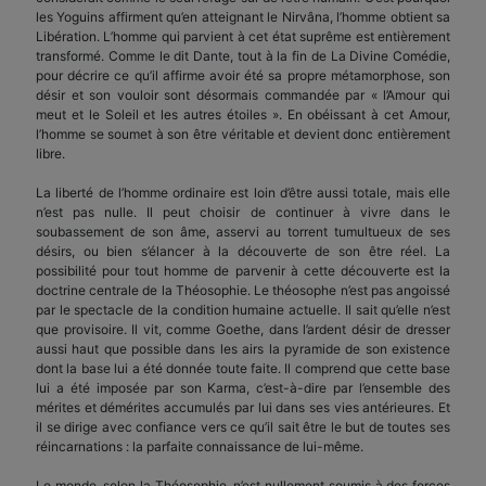
les Yoguins affirment qu’en atteignant le Nirvâna, l’homme obtient sa
Libération. L’homme qui parvient à cet état suprême est entièrement
transformé. Comme le dit Dante, tout à la fin de La Divine Comédie,
pour décrire ce qu’il affirme avoir été sa propre métamorphose, son
désir et son vouloir sont désormais commandée par « l’Amour qui
meut et le Soleil et les autres étoiles ». En obéissant à cet Amour,
l’homme se soumet à son être véritable et devient donc entièrement
libre.
La liberté de l’homme ordinaire est loin d’être aussi totale, mais elle
n’est pas nulle. Il peut choisir de continuer à vivre dans le
soubassement de son âme, asservi au torrent tumultueux de ses
désirs, ou bien s’élancer à la découverte de son être réel. La
possibilité pour tout homme de parvenir à cette découverte est la
doctrine centrale de la Théosophie. Le théosophe n’est pas angoissé
par le spectacle de la condition humaine actuelle. Il sait qu’elle n’est
que provisoire. Il vit, comme Goethe, dans l’ardent désir de dresser
aussi haut que possible dans les airs la pyramide de son existence
dont la base lui a été donnée toute faite. Il comprend que cette base
lui a été imposée par son Karma, c’est-à-dire par l’ensemble des
mérites et démérites accumulés par lui dans ses vies antérieures. Et
il se dirige avec confiance vers ce qu’il sait être le but de toutes ses
réincarnations : la parfaite connaissance de lui-même.
Le monde, selon la Théosophie, n’est nullement soumis à des forces