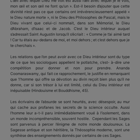
L’œil avec lequel Dieu me voit est aussi l’œil avec lequel je le vois,
mon œil et son œil ne font qu’un ». Est-il besoin d’ajouter que cette
divinité n’est pas ce que certains ont irrévérencieusement appelé «
le Dieu nature morte », ni le Dieu des Philosophes de Pascal, mais le
Dieu vivant que celui-ci nommait, dans son Mémorial, le Dieu
d’Abraham, d’Isaac et de Jacob. C’est le Dieu intérieur auquel
s’adressait Saint Augustin lorsqu’il s’écriait : « Comme je t’ai aimé tard
! Car tu étais au-dedans de moi, et moi dehors ; et c’est dehors que je
te cherchais ».
Les relations que l’on peut avoir avec ce Dieu intérieur sont du type
de ce que les sociologues appellent le potlatche, c’est- à-dire une
compétition pour donner et non pour prendre. Ananda
Coomaraswamy, qui fait ce rapprochement, le justifie en remarquant
que 1’homme qui offre sa dévotion au divin reçoit bien plus qu’il ne
donne, car si son trésor à lui est limité, celui du Dieu intérieur est
inépuisable (Hindouisme et Bouddhisme, 45).
Les écrivains de l’absurde se sont heurtés, avec désespoir, au mur
qui cache aux profanes les secrets de la science occulte. Aussi
l’homme leur a-t-il paru irrémédiablement voué à l’isolement, dans
un monde incompréhensible, souvent hostile. Cependant les Sages
sont parvenus à percer l’énigme de notre monde douloureux. La
Sagesse antique et son héritière, la Théosophie moderne, sont une
synthèse des enseignements donnés par certains de ces Sages.