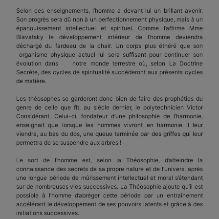
Selon ces enseignements, l’homme a devant lui un brillant avenir.
Son progrès sera dû non à un perfectionnement physique, mais à un
épanouissement intellectuel et spirituel. Comme l’affirme Mme
Blavatsky le développement intérieur de l’homme deviendra
déchargé du fardeau de la chair. Un corps plus éthéré que son
organisme physique actuel lui sera suffisant pour continuer son
évolution dans notre monde terrestre où, selon La Doctrine
Secrète, des cycles de spiritualité succèderont aux présents cycles
de matière.
Les théosophes se garderont donc bien de faire des prophéties du
genre de celle que fit, au siècle dernier, le polytechnicien Victor
Considérant. Celui-ci, fondateur d’une philosophie de l’harmonie,
enseignait que lorsque les hommes vivront en harmonie il leur
viendra, au bas du dos, une queue terminée par des griffes qui leur
permettra de se suspendre aux arbres !
Le sort de l’homme est, selon la Théosophie, d’atteindre la
connaissance des secrets de sa propre nature et de l’univers, après
une longue période de mûrissement intellectuel et moral s’étendant
sur de nombreuses vies successives. La Théosophie ajoute qu’il est
possible à l’homme d’abréger cette période par un entraînement
accélérant le développement de ses pouvoirs latents et grâce à des
initiations successives.