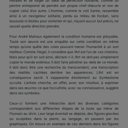
morales et se forger un idéal de perfection humaine, comme un
peintre entreprend de peindre son propre chef-d’œuvre et non de
copier celui d’un autre. L’homme, comme le voit Sartre, ressemble
ainsi à un navigateur solitaire, perdu au milieu de l’océan, sans
boussole ni étoiles pour s’orienter et qui, n’ayant aucun but précis, ne
saurait quelle direction prendre.
Pour André Malraux également la condition humaine est pitoyable.
Toute son œuvre est une enquête sur cette condition en même
temps qu’une quête des voies pouvant mener l’humanité à un sort
meilleur. Comme Hegel, il considère que l’Art est l’un de ces chemins.
Mais pour qu’il en soit ainsi, déclare-t-il, l’Art ne doit pas simplement
copier le monde extérieur. Il doit faire pénétrer au-delà de ce monde.
Il doit donc être une recherche du transcendant, une transcription
des réalités cachées derrière les apparences. L’Art est en
conséquence sacré. Il s’apparente étroitement au Symbolisme
occulte. L’artiste cherche, en effet, avec son intuition, à exprimer
dans ses œuvres ce que l’occultiste, avec sa connaissance, suggère
dans ses symboles.
Ceux-ci forment une hiérarchie dont les diverses catégories
correspondent aux différentes étapes de la route qui mène de
l’humain au divin. Leur large éventail se déploie, des figures gravées
ou sculptées dans la pierre, au langage, en passant par les
graphiques. On trouve un exemple de ces derniers dans les figures