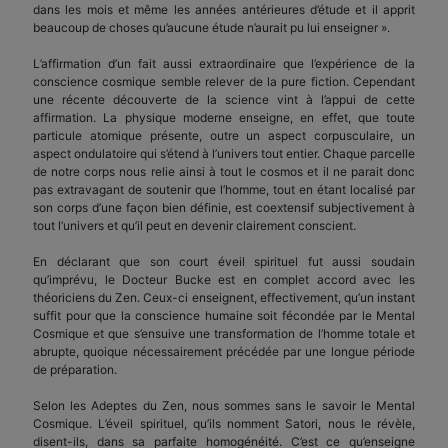
dans les mois et même les années antérieures d’étude et il apprit
beaucoup de choses qu’aucune étude n’aurait pu lui enseigner ».
L’affirmation d’un fait aussi extraordinaire que l’expérience de la
conscience cosmique semble relever de la pure fiction. Cependant
une récente découverte de la science vint à l’appui de cette
affirmation. La physique moderne enseigne, en effet, que toute
particule atomique présente, outre un aspect corpusculaire, un
aspect ondulatoire qui s’étend à l’univers tout entier. Chaque parcelle
de notre corps nous relie ainsi à tout le cosmos et il ne parait donc
pas extravagant de soutenir que l’homme, tout en étant localisé par
son corps d’une façon bien définie, est coextensif subjectivement à
tout l’univers et qu’il peut en devenir clairement conscient.
En déclarant que son court éveil spirituel fut aussi soudain
qu’imprévu, le Docteur Bucke est en complet accord avec les
théoriciens du Zen. Ceux-ci enseignent, effectivement, qu’un instant
suffit pour que la conscience humaine soit fécondée par le Mental
Cosmique et que s’ensuive une transformation de l’homme totale et
abrupte, quoique nécessairement précédée par une longue période
de préparation.
Selon les Adeptes du Zen, nous sommes sans le savoir le Mental
Cosmique. L’éveil spirituel, qu’ils nomment Satori, nous le révèle,
disent-ils, dans sa parfaite homogénéité. C’est ce qu’enseigne