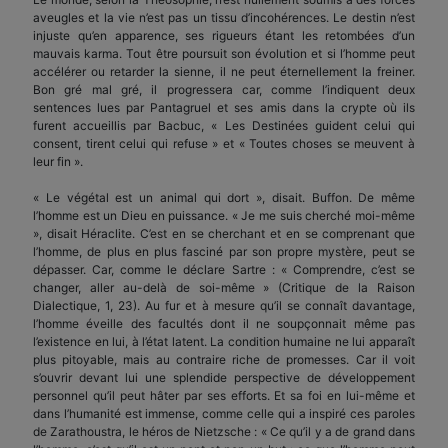
aveugles et la vie n’est pas un tissu d’incohérences. Le destin n’est
injuste qu’en apparence, ses rigueurs étant les retombées d’un
mauvais karma. Tout être poursuit son évolution et si l’homme peut
accélérer ou retarder la sienne, il ne peut éternellement la freiner.
Bon gré mal gré, il progressera car, comme l’indiquent deux
sentences lues par Pantagruel et ses amis dans la crypte où ils
furent accueillis par Bacbuc, « Les Destinées guident celui qui
consent, tirent celui qui refuse » et « Toutes choses se meuvent à
leur fin ».
« Le végétal est un animal qui dort », disait. Buffon. De même
l’homme est un Dieu en puissance. « Je me suis cherché moi-même
», disait Héraclite. C’est en se cherchant et en se comprenant que
l’homme, de plus en plus fasciné par son propre mystère, peut se
dépasser. Car, comme le déclare Sartre : « Comprendre, c’est se
changer, aller au-delà de soi-même » (Critique de la Raison
Dialectique, 1, 23). Au fur et à mesure qu’il se connaît davantage,
l’homme éveille des facultés dont il ne soupçonnait même pas
l’existence en lui, à l’état latent. La condition humaine ne lui apparaît
plus pitoyable, mais au contraire riche de promesses. Car il voit
s’ouvrir devant lui une splendide perspective de développement
personnel qu’il peut hâter par ses efforts. Et sa foi en lui-même et
dans l’humanité est immense, comme celle qui a inspiré ces paroles
de Zarathoustra, le héros de Nietzsche : « Ce qu’il y a de grand dans