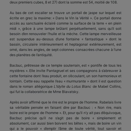
deux premiers cubes, 8 et 27) dont la somme est 54, moitié de 108.
Au bas de cet escalier se trouve un portail de jaspe sur lequel est
écrite en grec la maxime: « Dans le Vin la Vérité ». Ce portail donne
accès au sanctuaire éclairé comme la surface de la terre « en plein
midi », grâce à une lampe brûlant perpétuellement, sans qu’il soit
besoin d’en renouveler l’huile et la mèche. Cette lampe merveilleuse
est suspendue au-dessus d’une fontaine « fantastique » dont le
bassin, circulaire intérieurement et heptagonal extérieurement, est
orné, dans les angles, de sept colonnes consacrées chacune à l’une
des planètes de l’antiquité.
Bacbuc, prêtresse de ce temple souterrain, est « pontife de tous les
mystères ». Elle invite Pantagruel et ses compagnons à s’abreuver à
cette fontaine dont l’eau produit, en s’écoulant, un son harmonieux et
lointain. Cette eau rappelle l’eau « murmurante » dont il est question
dans le roman allégorique
L’Idylle du Lotus Blanc
de Mabel Collins,
qui fut la collaboratrice de Mme Blavatsky.
Après avoir affirmé que le rire est le propre de l’homme. Rabelais livre
sa véritable pensée en faisant dire par Bacbuc : « Non rire, mais
boire est le propre de l’homme ». Et, pour qu’il n’y ait pas d’équivoque,
Bacbuc précise qu’il ne s’agit pas de boire « simplement et
absolument, car aussi bien boivent les bêtes », mais de boire un vin
qui a le pouvoir « d’emplir l’âme de toute vérité, tout savoir et