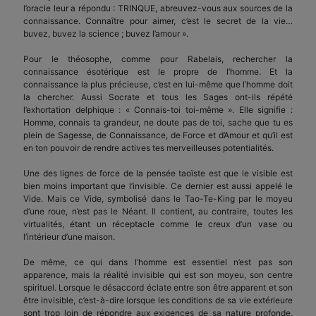
l’oracle leur a répondu : TRINQUE, abreuvez-vous aux sources de la
connaissance. Connaître pour aimer, c’est le secret de la vie…
buvez, buvez la science ; buvez l’amour ».
Pour le théosophe, comme pour Rabelais, rechercher la
connaissance ésotérique est le propre de l’homme. Et la
connaissance la plus précieuse, c’est en lui-même que l’homme doit
la chercher. Aussi Socrate et tous les Sages ont-ils répété
l’exhortation delphique : « Connais-toi toi-même ». Elle signifie :
Homme, connais ta grandeur, ne doute pas de toi, sache que tu es
plein de Sagesse, de Connaissance, de Force et d’Amour et qu’il est
en ton pouvoir de rendre actives tes merveilleuses potentialités.
Une des lignes de force de la pensée taoïste est que le visible est
bien moins important que l’invisible. Ce dernier est aussi appelé le
Vide. Mais ce Vide, symbolisé dans le Tao-Te-King par le moyeu
d’une roue, n’est pas le Néant. Il contient, au contraire, toutes les
virtualités, étant un réceptacle comme le creux d’un vase ou
l’intérieur d’une maison.
De même, ce qui dans l’homme est essentiel n’est pas son
apparence, mais la réalité invisible qui est son moyeu, son centre
spirituel. Lorsque le désaccord éclate entre son être apparent et son
être invisible, c’est-à-dire lorsque les conditions de sa vie extérieure
sont trop loin de répondre aux exigences de sa nature profonde,