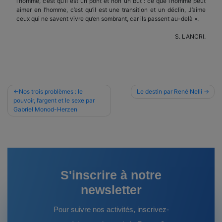
l’homme, c’est qu’il est un pont et non un but : ce que l’homme peut
aimer en l’homme, c’est qu’il est une transition et un déclin, J’aime
ceux qui ne savent vivre qu’en sombrant, car ils passent au-delà ».
S. LANCRI.
Navigation
Nos trois problèmes : le
Le destin par René Nelli
pouvoir, l’argent et le sexe par
de
Gabriel Monod-Herzen
l’article
S'inscrire à notre
newsletter
Pour suivre nos activités, inscrivez-