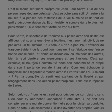
C’est le même sentiment qu’éprouve Jean-Paul Sartre. L’un de ses
personnages déclare qu’exister c’est se boire sans soif. Un autre a la
nausée à la pensée des tristesses de la vie humaine et de tout ce
qu’il y découvre d’absurde. Et un troisième sombre dans le plus noir
pessimisme : il a le sentiment d’être de trop sur terre.
Pour Sartre, le spectacle de l’homme aux prises avec son destin est
affligeant et suscite une révolte légitime. Il est anormal, dit-il, de ne
pas avoir un tel sursaut. Le « salaud » n’en a pas. Pour s’évader du
tragique évident de la condition humaine, il se fabrique une fausse
bonne conscience, et demeure insoucieux du malheur des autres,
bien à l’abri derrière ses mensonges et ses illusions. C’est, par
exemple, le bourgeois emmitouflé dans son honorabilité et drapé
dans son importance sociale imaginaire. Comment échapper à
l’angoisse sans regarder le monde avec les verres fumés du « salaud
» ? Par la conquête du sentiment exaltant de la liberté et par
l’engagement dans une action philanthropique. Telle est la réponse
de Sartre.
Selon celui-ci, l’homme est seul pour décider de son destin, sans
Dieu pour s’y accrocher. Condamné à être libre, il ne doit pas
compter sur une morale conventionnelle pour lui dicter sa conduite.
Dans ce total « délaissement », il doit inventer ses propres valeurs