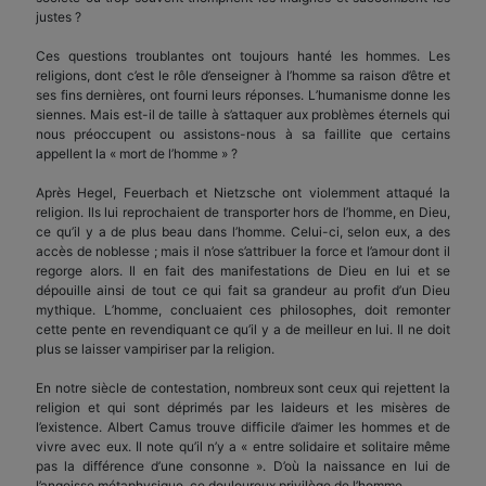
justes ?
Ces questions troublantes ont toujours hanté les hommes. Les
religions, dont c’est le rôle d’enseigner à l’homme sa raison d’être et
ses fins dernières, ont fourni leurs réponses. L’humanisme donne les
siennes. Mais est-il de taille à s’attaquer aux problèmes éternels qui
nous préoccupent ou assistons-nous à sa faillite que certains
appellent la « mort de l’homme » ?
Après Hegel, Feuerbach et Nietzsche ont violemment attaqué la
religion. Ils lui reprochaient de transporter hors de l’homme, en Dieu,
ce qu’il y a de plus beau dans l’homme. Celui-ci, selon eux, a des
accès de noblesse ; mais il n’ose s’attribuer la force et l’amour dont il
regorge alors. Il en fait des manifestations de Dieu en lui et se
dépouille ainsi de tout ce qui fait sa grandeur au profit d’un Dieu
mythique. L’homme, concluaient ces philosophes, doit remonter
cette pente en revendiquant ce qu’il y a de meilleur en lui. Il ne doit
plus se laisser vampiriser par la religion.
En notre siècle de contestation, nombreux sont ceux qui rejettent la
religion et qui sont déprimés par les laideurs et les misères de
l’existence. Albert Camus trouve difficile d’aimer les hommes et de
vivre avec eux. Il note qu’il n’y a « entre solidaire et solitaire même
pas la différence d’une consonne ». D’où la naissance en lui de
l’angoisse métaphysique, ce douloureux privilège de l’homme.