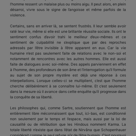
l’homme ressent un malaise plus ou moins aigu. Il peut alors, en plein
désarroi, vivre sous le signe de l’angoisse et même parfois de la
violence.
Certains, sans en arriver là, se sentent frustrés. Il leur semble avoir
raté leur vie, même si elle est une brillante réussite sociale. Ils ont le
sentiment confus d’avoir trahi le meilleur d’eux-mêmes et ce
sentiment de culpabilité ne s’explique que par des reproches
adressés par l’être invisible à l’être apparent en eux. Car la vie
humaine n’est pas seulement faite de relations avec le non-soi et
notamment de rencontres avec les autres hommes. Elle est aussi
faite de dialogues avec soi-même. Des appels parviennent en effet
à l’homme, des profondeurs de son âme et l’interrogation qu’il formule
au sujet de son propre mystère est déjà une réponse à ces
interpellations. Lorsque celles-ci se multiplient, c’est que l’homme
cherche délibérément à se connaître lui-même. Et c’est seulement
dans la mesure où il avance dans cette enquête qu’il progresse dans
la conquête de sa liberté.
Les philosophes qui, comme Sartre, soutiennent que l’homme est
entièrement libre méconnaissent que tout, ici-bas, est conditionné
non seulement par le temps et l’espace, mais aussi par la loi de
causalité ou de rétribution que les Hindous nomment Karma. La
totale liberté n’existe que dans l’état de Nirvâna que Schopenhauer
considérait comme le seul refuge sûr de l’être humain. C’est pourquoi