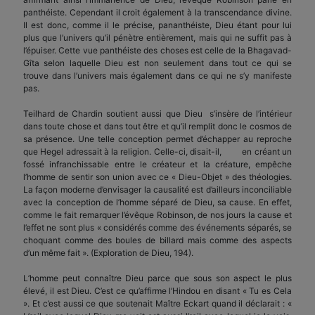
panthéiste. Cependant il croit également à la transcendance divine.
Il est donc, comme il le précise, pananthéiste, Dieu étant pour lui
plus que l’univers qu’il pénètre entièrement, mais qui ne suffit pas à
l’épuiser. Cette vue panthéiste des choses est celle de la Bhagavad-
Gîta selon laquelle Dieu est non seulement dans tout ce qui se
trouve dans l’univers mais également dans ce qui ne s’y manifeste
pas.
Teilhard de Chardin soutient aussi que Dieu s’insère de l’intérieur
dans toute chose et dans tout être et qu’il remplit donc le cosmos de
sa présence. Une telle conception permet d’échapper au reproche
que Hegel adressait à la religion. Celle-ci, disait-il, en créant un
fossé infranchissable entre le créateur et la créature, empêche
l’homme de sentir son union avec ce « Dieu-Objet » des théologies.
La façon moderne d’envisager la causalité est d’ailleurs inconciliable
avec la conception de l’homme séparé de Dieu, sa cause. En effet,
comme le fait remarquer l’évêque Robinson, de nos jours la cause et
l’effet ne sont plus « considérés comme des événements séparés, se
choquant comme des boules de billard mais comme des aspects
d’un même fait ». (Exploration de Dieu, 194).
L’homme peut connaître Dieu parce que sous son aspect le plus
élevé, il est Dieu. C’est ce qu’affirme l’Hindou en disant « Tu es Cela
». Et c’est aussi ce que soutenait Maître Eckart quand il déclarait : «