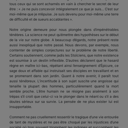
tous ceux qui se sont acharnés en vain à chercher le secret de leur
être : « Je ne puis concevoir intégralement ce que je suis… C’est sur
moi-même que je m’épuise. Je suis devenu pour moi-même une terre
de difficulté et de sueurs accablantes ».
Notre origine demeure pour nous plongée dans d’impénétrables
ténèbres. La science ne peut qu’émettre des hypothèses sur le début
de la vie sur notre globe. A beaucoup d’égards, notre présent reste
aussi inexpliqué que notre passé. Nous devons, par exemple, nous
contenter de simples conjectures sur le problème de notre liberté.
Certains soutiennent, comme jadis les Stoïciens, que notre existence
est soumise à un destin inflexible. D’autres déclarent que le hasard
règne en maître ici-bas, répétant ainsi l’enseignement d’Épicure, ce
sage doux et affable qui instruisait ses disciples en travaillant et en
se promenant dans son jardin. Quant à notre avenir, il paraît tout
aussi ténébreux. L’incertitude à son sujet suscite une angoisse qui
tenaille la plupart des hommes, particulièrement quand la mort
semble proche. L’être humain ne se résigne pas aisément à son
trépas s’il croit que celui-ci va le plonger dans le néant ou s’il a des
doutes sérieux sur sa survie. La pensée de ne plus exister lui est
insupportable.
Comment ne pas cruellement ressentir le tragique d’une vie entourée
de tant de mystères et ne pas être choqué par les injustices d’une
société où trop souvent triomphent les indignes et succombent les