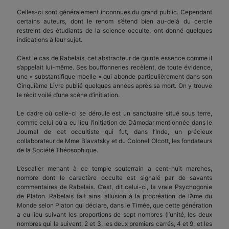
Celles-ci sont généralement inconnues du grand public. Cependant
certains auteurs, dont le renom s’étend bien au-delà du cercle
restreint des étudiants de la science occulte, ont donné quelques
indications à leur sujet.
C’est le cas de Rabelais, cet abstracteur de quinte essence comme il
s’appelait lui-même. Ses bouffonneries recèlent, de toute évidence,
une « substantifique moelle » qui abonde particulièrement dans son
Cinquième Livre publié quelques années après sa mort. On y trouve
le récit voilé d’une scène d’initiation.
Le cadre où celle-ci se déroule est un sanctuaire situé sous terre,
comme celui où a eu lieu l’initiation de Dâmodar mentionnée dans le
Journal de cet occultiste qui fut, dans l’Inde, un précieux
collaborateur de Mme Blavatsky et du Colonel Olcott, les fondateurs
de la Société Théosophique.
L’escalier menant à ce temple souterrain a cent-huit marches,
nombre dont le caractère occulte est signalé par de savants
commentaires de Rabelais. C’est, dit celui-ci, la vraie Psychogonie
de Platon. Rabelais fait ainsi allusion à la procréation de l’Ame du
Monde selon Platon qui déclare, dans le Timée, que cette génération
a eu lieu suivant les proportions de sept nombres (l’unité, les deux
nombres qui la suivent, 2 et 3, les deux premiers carrés, 4 et 9, et les