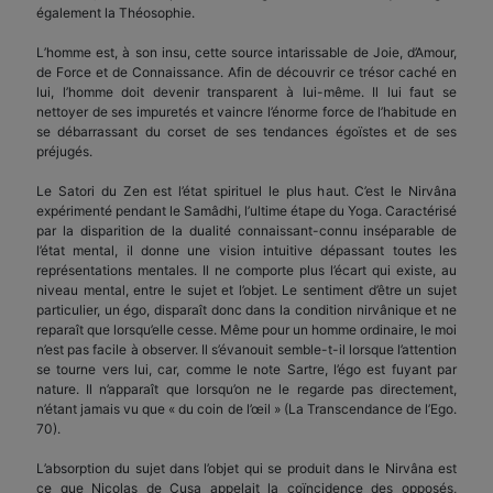
également la Théosophie.
L’homme est, à son insu, cette source intarissable de Joie, d’Amour,
de Force et de Connaissance. Afin de découvrir ce trésor caché en
lui, l’homme doit devenir transparent à lui-même. Il lui faut se
nettoyer de ses impuretés et vaincre l’énorme force de l’habitude en
se débarrassant du corset de ses tendances égoïstes et de ses
préjugés.
Le Satori du Zen est l’état spirituel le plus haut. C’est le Nirvâna
expérimenté pendant le Samâdhi, l’ultime étape du Yoga. Caractérisé
par la disparition de la dualité connaissant-connu inséparable de
l’état mental, il donne une vision intuitive dépassant toutes les
représentations mentales. Il ne comporte plus l’écart qui existe, au
niveau mental, entre le sujet et l’objet. Le sentiment d’être un sujet
particulier, un égo, disparaît donc dans la condition nirvânique et ne
reparaît que lorsqu’elle cesse. Même pour un homme ordinaire, le moi
n’est pas facile à observer. Il s’évanouit semble-t-il lorsque l’attention
se tourne vers lui, car, comme le note Sartre, l’égo est fuyant par
nature. Il n’apparaît que lorsqu’on ne le regarde pas directement,
n’étant jamais vu que « du coin de l’œil » (La Transcendance de l’Ego.
70).
L’absorption du sujet dans l’objet qui se produit dans le Nirvâna est
ce que Nicolas de Cusa appelait la coïncidence des opposés,