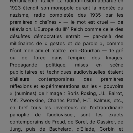
Ferraniacolor italien. La radiodiffusion apparue en
1923 étendit son monopole durant la montée du
nazisme, radio complétée dès 1935 par les
premières « chaînes » — le mot est cruel — de
e
télévision. L’Europe du III
Reich comme celle des
désuètes démocraties entrait — par-delà des
millénaires de « gestes et de parole », comme
l’écrit mon ami et maître Leroi-Gourhan — de gré
ou de force dans l’empire des Images.
Propagande politique, mises en scène
publicitaires et techniques audiovisuelles étaient
d’ailleurs contemporaines des premières
réflexions et expérimentations sur les « pouvoirs
» (numines) de l’Image : Boris Rosing, J.L. Bairot,
V.K. Zworykine, Charles Pathé, H.T. Kalmus, etc.,
en bref tous les inventeurs de l’extraordinaire
panoplie de l’audiovisuel, sont les exacts
contemporains de Freud, de Sorel, de Cassirer, de
Jung, puis de Bachelard, d’Eliade, Corbin et