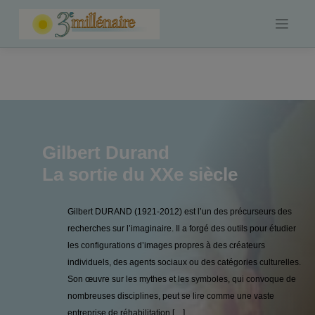
Skip
to
content
Gilbert Durand
La sortie du XXe siècle
Gilbert DURAND (1921-2012) est l’un des précurseurs des
recherches sur l’imaginaire. Il a forgé des outils pour étudier
les configurations d’images propres à des créateurs
individuels, des agents sociaux ou des catégories culturelles.
Son œuvre sur les mythes et les symboles, qui convoque de
nombreuses disciplines, peut se lire comme une vaste
entreprise de réhabilitation […]