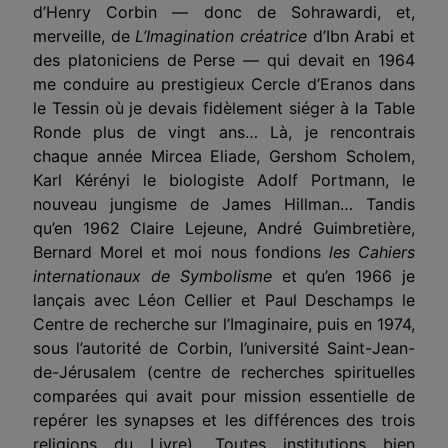
d’Henry Corbin — donc de Sohrawardi, et,
merveille, de
L’Imagination créatrice
d’Ibn Arabi et
des platoniciens de Perse — qui devait en 1964
me conduire au prestigieux Cercle d’Eranos dans
le Tessin où je devais fidèlement siéger à la Table
Ronde plus de vingt ans… Là, je rencontrais
chaque année Mircea Eliade, Gershom Scholem,
Karl Kérényi le biologiste Adolf Portmann, le
nouveau jungisme de James Hillman… Tandis
qu’en 1962 Claire Lejeune, André Guimbretière,
Bernard Morel et moi nous fondions
les Cahiers
internationaux de Symbolisme
et qu’en 1966 je
lançais avec Léon Cellier et Paul Deschamps le
Centre de recherche sur l’Imaginaire, puis en 1974,
sous l’autorité de Corbin, l’université Saint-Jean-
de-Jérusalem (centre de recherches spirituelles
comparées qui avait pour mission essentielle de
repérer les synapses et les différences des trois
religions du Livre). Toutes institutions bien