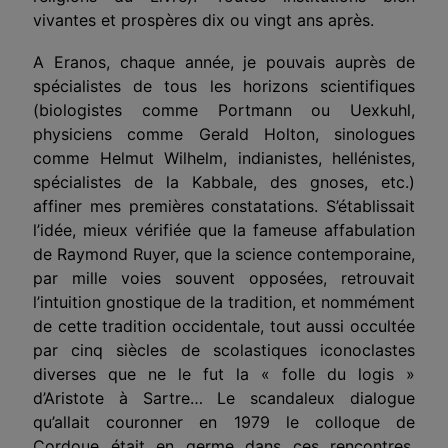
vivantes et prospères dix ou vingt ans après.
A Eranos, chaque année, je pouvais auprès de
spécialistes de tous les horizons scientifiques
(biologistes comme Portmann ou Uexkuhl,
physiciens comme Gerald Holton, sinologues
comme Helmut Wilhelm, indianistes, hellénistes,
spécialistes de la Kabbale, des gnoses, etc.)
affiner mes premières constatations. S’établissait
l’idée, mieux vérifiée que la fameuse affabulation
de Raymond Ruyer, que la science contemporaine,
par mille voies souvent opposées, retrouvait
l’intuition gnostique de la tradition, et nommément
de cette tradition occidentale, tout aussi occultée
par cinq siècles de scolastiques iconoclastes
diverses que ne le fut la « folle du logis »
d’Aristote à Sartre… Le scandaleux dialogue
qu’allait couronner en 1979 le colloque de
Cordoue était en germe dans ces rencontres.