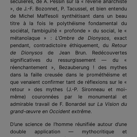
séculières, de A. Pessin sur la « rêverie anarchiste
», de J.-F. Bozonnet, P. Tacussel, et bien entendu
de Michel Maffesoli synthétisant dans un beau
titre à la fois le polythéisme fondamental du
sociétal, l’ambiguïté « profonde » du social, le «
métanoïaque » :
L’Ombre de Dionysos
, exact
pendant, contradictoire éthiquement, du
Retour
de Dionysos
de Jean Brun. Redécouvertes
significatives du ressurgissement — du «
réenchantement », Bezauberung ! des mythes
dans la faille creusée dans le prométhéisme et
que venaient confirmer tant de réflexions sur le «
retour » des mythes (J.-P. Sironneau et moi-
même) couronnées par le monumental et
admirable travail de F. Bonardel sur
La Vision du
grand-œuvre en Occident extrême
.
D’une science de l’homme réunifiée autour d’une
double application — mythocritique et