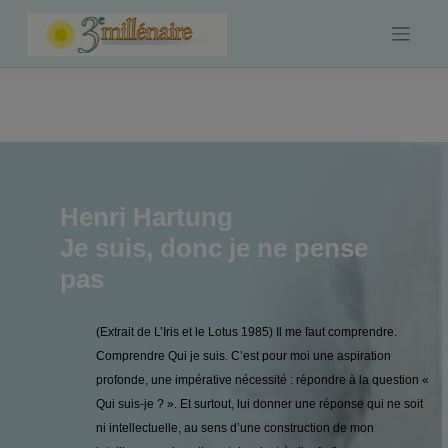
Skip
to
content
Henri Hartung
Je suis, donc je ne pense
pas
(Extrait de L’Iris et le Lotus 1985) Il me faut comprendre.
Comprendre Qui je suis. C’est pour moi une aspiration
profonde, une impérative nécessité : répondre à la question «
Qui suis-je ? ». Et surtout, lui donner une réponse qui ne soit
ni intellectuelle, au sens d’une construction de mon