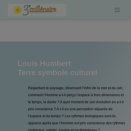
Skip
to
content
Louis Humbert
Terre symbole culturel
Regardant le paysage, observant l’infini de la mer et du ciel,
comment l’Homme a-t-il perçu l’espace à trois dimensions et
le temps, la durée ? A quel moment de son évolution en a-t-il
pris conscience ? A-t-il eu une perception séparée de
l’espace et du temps ? Les rythmes biologiques sont-ils
apparus après que l’Homme eut pris conscience des rythmes
zodiacaux, solaire, lunaire et nycthéméraux ?