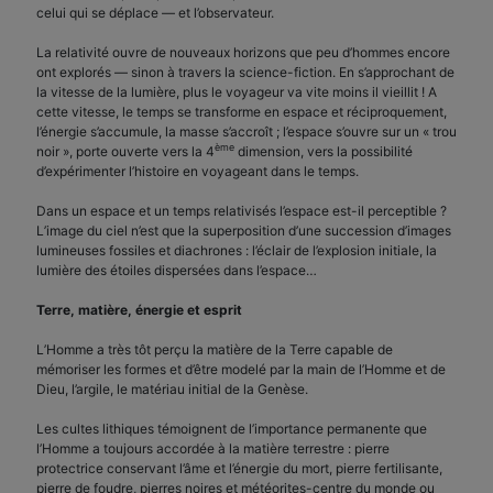
celui qui se déplace — et l’observateur.
La relativité ouvre de nouveaux horizons que peu d’hommes encore
ont explorés — sinon à travers la science-fiction. En s’approchant de
la vitesse de la lumière, plus le voyageur va vite moins il vieillit ! A
cette vitesse, le temps se transforme en espace et réciproquement,
l’énergie s’accumule, la masse s’accroît ; l’espace s’ouvre sur un « trou
ème
noir », porte ouverte vers la 4
dimension, vers la possibilité
d’expérimenter l’histoire en voyageant dans le temps.
Dans un espace et un temps relativisés l’espace est-il perceptible ?
L’image du ciel n’est que la superposition d’une succession d’images
lumineuses fossiles et diachrones : l’éclair de l’explosion initiale, la
lumière des étoiles dispersées dans l’espace…
Terre, matière, énergie et esprit
L’Homme a très tôt perçu la matière de la Terre capable de
mémoriser les formes et d’être modelé par la main de l’Homme et de
Dieu, l’argile, le matériau initial de la Genèse.
Les cultes lithiques témoignent de l’importance permanente que
l’Homme a toujours accordée à la matière terrestre : pierre
protectrice conservant l’âme et l’énergie du mort, pierre fertilisante,
pierre de foudre, pierres noires et météorites-centre du monde ou