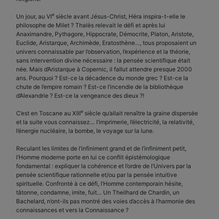
e
Un jour, au VI
siècle avant Jésus-Christ, Héra inspira-t-elle le
philosophe de Milet ? Thalès relevait le défi et après lui
Anaximandre, Pythagore, Hippocrate, Démocrite, Platon, Aristote,
Euclide, Aristarque, Archimède, Eratosthène…, tous proposaient un
univers connaissable par l’observation, l’expérience et la théorie,
sans intervention divine nécessaire : la pensée scientifique était
née. Mais d’Aristarque à Copernic, il fallut attendre presque 2000
ans. Pourquoi ? Est-ce la décadence du monde grec ? Est-ce la
chute de l’empire romain ? Est-ce l’incendie de la bibliothèque
d’Alexandrie ? Est-ce la vengeance des dieux ?!
e
C’est en Toscane au XIII
siècle qu’allait renaître la graine dispersée
et la suite vous connaissez… l’imprimerie, l’électricité, la relativité,
l’énergie nucléaire, la bombe, le voyage sur la lune.
Reculant les limites de l’infiniment grand et de l’infiniment petit,
l’Homme moderne porte en lui ce conflit épistémologique
fondamental : expliquer la cohérence et l’ordre de l’Univers par la
pensée scientifique rationnelle et/ou par la pensée intuitive
spirituelle. Confronté à ce défi, l’Homme contemporain hésite,
tâtonne, condamne, imite, fuit… Un Theilhard de Chardin, un
Bachelard, n’ont-ils pas montré des voies d’accès à l’harmonie des
connaissances et vers la Connaissance ?