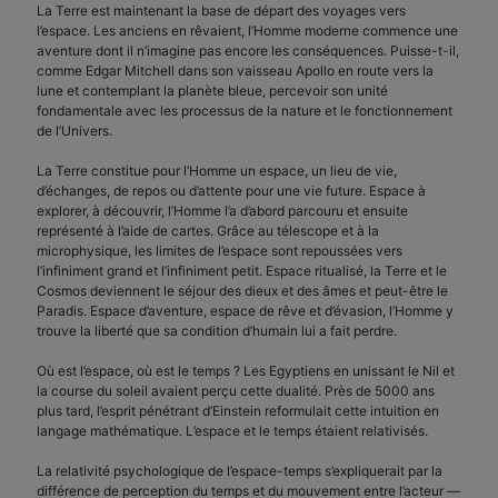
La Terre est maintenant la base de départ des voyages vers
l’espace. Les anciens en rêvaient, l’Homme moderne commence une
aventure dont il n’imagine pas encore les conséquences. Puisse-t-il,
comme Edgar Mitchell dans son vaisseau Apollo en route vers la
lune et contemplant la planète bleue, percevoir son unité
fondamentale avec les processus de la nature et le fonctionnement
de l’Univers.
La Terre constitue pour l’Homme un espace, un lieu de vie,
d’échanges, de repos ou d’attente pour une vie future. Espace à
explorer, à découvrir, l’Homme l’a d’abord parcouru et ensuite
représenté à l’aide de cartes. Grâce au télescope et à la
microphysique, les limites de l’espace sont repoussées vers
l’infiniment grand et l’infiniment petit. Espace ritualisé, la Terre et le
Cosmos deviennent le séjour des dieux et des âmes et peut-être le
Paradis. Espace d’aventure, espace de rêve et d’évasion, l’Homme y
trouve la liberté que sa condition d’humain lui a fait perdre.
Où est l’espace, où est le temps ? Les Egyptiens en unissant le Nil et
la course du soleil avaient perçu cette dualité. Près de 5000 ans
plus tard, l’esprit pénétrant d’Einstein reformulait cette intuition en
langage mathématique. L’espace et le temps étaient relativisés.
La relativité psychologique de l’espace-temps s’expliquerait par la
différence de perception du temps et du mouvement entre l’acteur —