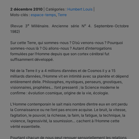
2 décembre 2010
|
Catégories :
Humbert Louis
|
Mots-clés :
espace-temps
,
Terre
e
o
(Revue 3
Millénaire. Ancienne série N
4. Septembre-Octobre
1982)
Sur cette Terre, qui sommes-nous ? D’où venons-nous ? Pourquoi
sommes-nous là ? Où allons-nous ? Autant d’interrogations
formulées par l’Homme depuis que son cortex cérébral fut
suffisamment développé.
Né de la Terre il y a 4 millions d’années et de Cosmos il y a 15
milliards d’années, l’Homme vit en intimité avec sa planète et dépend
entièrement d’elle. Philosophes, mystiques, penseurs, gnostiques,
visionnaires, prophètes… l’ont pressenti ; la Science moderne le
confirme : évolution cosmique, origine de la vie, écologie.
L’Homme contemporain le sait mais nombre d’entre eux en ont perdu
la Connaissance ou ne l’ont pas encore acquise. Le bruit, la vitesse,
l’agitation, le pouvoir, la richesse, la faim, la fatigue, la technique, la
violence, l’agressivité, la soumission… cachent à l’Homme cette
vérité essentielle.
Pourtant chacun de nous peut renouer sensoriellement les relations