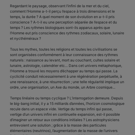
Regardant le paysage, observant l’infini de la mer et du ciel,
comment l’Homme a-t-il perçu l’espace à trois dimensions et le
temps, la durée ? A quel moment de son évolution en a-t-il pris
conscience ? A-t-il eu une perception séparée de l’espace et du
temps ? Les rythmes biologiques sont-ils apparus après que
l’Homme eut pris conscience des rythmes zodiacaux, solaire, lunaire
et nycthéméraux ?
Tous les mythes, toutes les religions et toutes les civilisations se
sont organisées conformément à leur connaissance des rythmes
naturels : naissance au levant, mort au couchant, cultes solaire et
lunaire, astrologie, calendrier etc… Dans cet univers métaphorique,
l’Homme a trouvé les moyens d’échapper au temps qui passe. La
cyclicité conduit nécessairement à une régénération perpétuelle, à
une renaissance, à une résurrection ; une telle régularité implique un
ordre, une organisation, un Axe du monde, un Arbre cosmique…
Temps linéaire ou temps cyclique ? L’interrogation demeure. Depuis
le big-bang initial, il y a 15 milliards d’années, l’horizon cosmologique
recule dans un espace vide. Vertige du temps infini qui passe,
vertige d’un univers infini en continuelle expansion, est-il possible
d’imaginer un retour aux conditions initiales ? Les astrophysiciens
entrevoient une solution ; grâce à la masse des particules
élémentaires (neutrinos), l’augmentation de la masse de l’univers