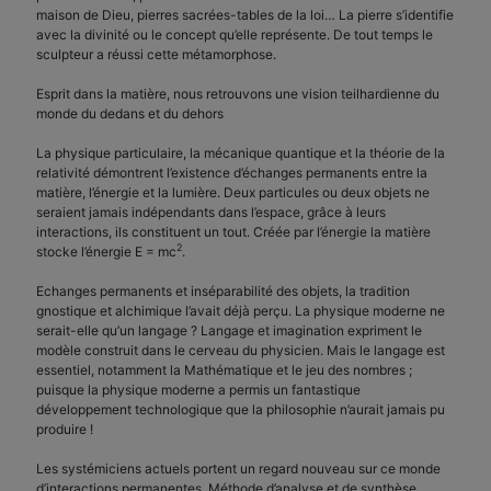
maison de Dieu, pierres sacrées-tables de la loi… La pierre s’identifie
avec la divinité ou le concept qu’elle représente. De tout temps le
sculpteur a réussi cette métamorphose.
Esprit dans la matière, nous retrouvons une vision teilhardienne du
monde du dedans et du dehors
La physique particulaire, la mécanique quantique et la théorie de la
relativité démontrent l’existence d’échanges permanents entre la
matière, l’énergie et la lumière. Deux particules ou deux objets ne
seraient jamais indépendants dans l’espace, grâce à leurs
interactions, ils constituent un tout. Créée par l’énergie la matière
2
stocke l’énergie E = mc
.
Echanges permanents et inséparabilité des objets, la tradition
gnostique et alchimique l’avait déjà perçu. La physique moderne ne
serait-elle qu’un langage ? Langage et imagination expriment le
modèle construit dans le cerveau du physicien. Mais le langage est
essentiel, notamment la Mathématique et le jeu des nombres ;
puisque la physique moderne a permis un fantastique
développement technologique que la philosophie n’aurait jamais pu
produire !
Les systémiciens actuels portent un regard nouveau sur ce monde
d’interactions permanentes. Méthode d’analyse et de synthèse,