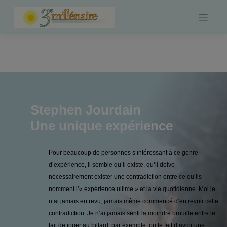
Skip
to
content
Stephen Jourdain
Une unique expérience
Pour beaucoup de personnes s’intéressant à ce genre
d’expérience, il semble qu’il existe, qu’il doive
nécessairement exister une contradiction entre ce qu’ils
nomment l’« expérience ultime » et la vie quotidienne. Moi je
n’ai jamais entrevu, jamais même commencé d’entrevoir cette
contradiction. Je n’ai jamais senti la moindre brouille entre le
fait de jouer au billard, par exemple, ou le fait d’avoir une