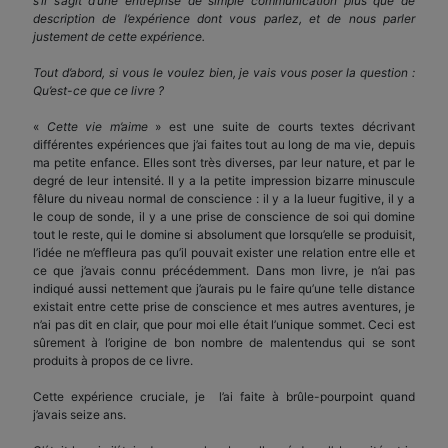
s’il s’agit d’une entreprise de simple communication plus que de
description de l’expérience dont vous parlez, et de nous parler
justement de cette expérience.
Tout d’abord, si vous le voulez bien, je vais vous poser la question :
Qu’est-ce que ce livre ?
«
Cette vie m’aime
» est une suite de courts textes décrivant
différentes expériences que j’ai faites tout au long de ma vie, depuis
ma petite enfance. Elles sont très diverses, par leur nature, et par le
degré de leur intensité. Il y a la petite impression bizarre minuscule
fêlure du niveau normal de conscience : il y a la lueur fugitive, il y a
le coup de sonde, il y a une prise de conscience de soi qui domine
tout le reste, qui le domine si absolument que lorsqu’elle se produisit,
l’idée ne m’effleura pas qu’il pouvait exister une relation entre elle et
ce que j’avais connu précédemment. Dans mon livre, je n’ai pas
indiqué aussi nettement que j’aurais pu le faire qu’une telle distance
existait entre cette prise de conscience et mes autres aventures, je
n’ai pas dit en clair, que pour moi elle était l’unique sommet. Ceci est
sûrement à l’origine de bon nombre de malentendus qui se sont
produits à propos de ce livre.
Cette expérience cruciale, je l’ai faite à brûle-pourpoint quand
j’avais seize ans.