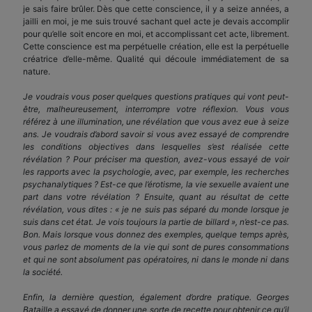
je sais faire brûler. Dès que cette conscience, il y a seize années, a
jailli en moi, je me suis trouvé sachant quel acte je devais accomplir
pour qu’elle soit encore en moi, et accomplissant cet acte, librement.
Cette conscience est ma perpétuelle création, elle est la perpétuelle
créatrice d’elle-même. Qualité qui découle immédiatement de sa
nature.
Je voudrais vous poser quelques questions pratiques qui vont peut-
être, malheureusement, interrompre votre réflexion. Vous vous
référez à une illumination, une révélation que vous avez eue à seize
ans. Je voudrais d’abord savoir si vous avez essayé de comprendre
les conditions objectives dans lesquelles s’est réalisée cette
révélation ? Pour préciser ma question, avez-vous essayé de voir
les rapports avec la psychologie, avec, par exemple, les recherches
psychanalytiques ? Est-ce que l’érotisme, la vie sexuelle avaient une
part dans votre révélation ? Ensuite, quant au résultat de cette
révélation, vous dites : « je ne suis pas séparé du monde lorsque je
suis dans cet état. Je vois toujours la partie de billard », n’est-ce pas.
Bon. Mais lorsque vous donnez des exemples, quelque temps après,
vous parlez de moments de la vie qui sont de pures consommations
et qui ne sont absolument pas opératoires, ni dans le monde ni dans
la société.
Enfin, la dernière question, également d’ordre pratique. Georges
Bataille a essayé de donner une sorte de recette pour obtenir ce qu’il