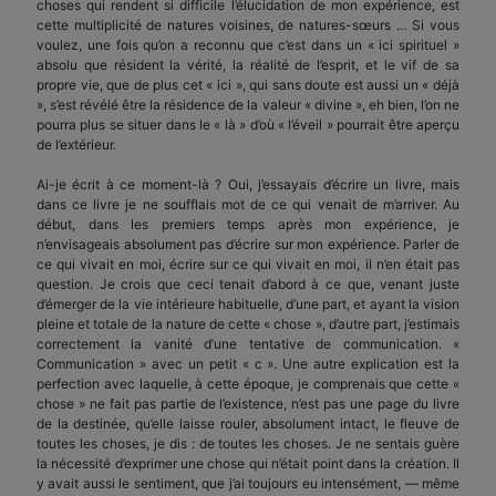
choses qui rendent si difficile l’élucidation de mon expérience, est
cette multiplicité de natures voisines, de natures-sœurs … Si vous
voulez, une fois qu’on a reconnu que c’est dans un « ici spirituel »
absolu que résident la vérité, la réalité de l’esprit, et le vif de sa
propre vie, que de plus cet « ici », qui sans doute est aussi un « déjà
», s’est révélé être la résidence de la valeur « divine », eh bien, l’on ne
pourra plus se situer dans le « là » d’où « l’éveil » pourrait être aperçu
de l’extérieur.
Ai-je écrit à ce moment-là ? Oui, j’essayais d’écrire un livre, mais
dans ce livre je ne soufflais mot de ce qui venait de m’arriver. Au
début, dans les premiers temps après mon expérience, je
n’envisageais absolument pas d’écrire sur mon expérience. Parler de
ce qui vivait en moi, écrire sur ce qui vivait en moi, il n’en était pas
question. Je crois que ceci tenait d’abord à ce que, venant juste
d’émerger de la vie intérieure habituelle, d’une part, et ayant la vision
pleine et totale de la nature de cette « chose », d’autre part, j’estimais
correctement la vanité d’une tentative de communication. «
Communication » avec un petit « c ». Une autre explication est la
perfection avec laquelle, à cette époque, je comprenais que cette «
chose » ne fait pas partie de l’existence, n’est pas une page du livre
de la destinée, qu’elle laisse rouler, absolument intact, le fleuve de
toutes les choses, je dis : de toutes les choses. Je ne sentais guère
la nécessité d’exprimer une chose qui n’était point dans la création. Il
y avait aussi le sentiment, que j’ai toujours eu intensément, — même