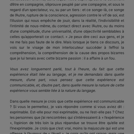
d’être en compagnie, s’éprouve peuplé par une compagnie, et sous le
regard d’un spectateur, vu, su par un tiers : et ce songe-là, ce songe
de l’Autre, rupture de la conscience, agression contre le vif de soi, est
l’illusion qui nous empêche de jouir, dans la réalité, l’indivisibilité et
l’intimité de nous-même, du contact direct avec l’Autre, ou du moins
d’une complétude, d’une universalité, d’une objectivité semblables à
celles qu’apporterait ce contact. » Je peux dire ceci aux gens, et je
ne me fais pas faute de le dire. Mais lorsque je tiens ce discours, je
vois sur le visage de mon interlocuteur succéder à l’effroi la
compréhension, la compréhension de la cause des propos bizarres
que je lui tenais avec cette bizarre passion : il a affaire à un fou.
Vous avez longuement parlé, tout à l’heure, du fait que cette
expérience était liée au langage, et je me demandais dans quelle
mesure, d’une part, vous pensez que cette expérience est
communicable, et, d’autre part, dans quelle mesure la nature de cette
expérience vous semble liée à la nature du langage.
Dans quelle mesure je crois que cette expérience est communicable
? Si vous le permettez, je vais répondre comme si vous aviez dit :
exprimable. Est-elle pour moi exprimable, ou ne l’est-elle pas ? Chez
les personnes que j’ai rencontrées qui s’intéressaient à « l’expérience
», l’opinion de très loin la plus répandue se trouve être qu’elle est
l’Inexprimable. Je crois que c’est vrai, moins la majuscule qui est une
offense à l’humour de « l’éveil », je crois qu’ils ont raison, mais une