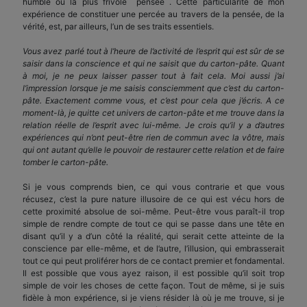
humble ou la plus frivole pensée . Cette particularité de mon
expérience de constituer une percée au travers de la pensée, de la
vérité, est, par ailleurs, l’un de ses traits essentiels.
Vous avez parlé tout à l’heure de l’activité de l’esprit qui est sûr de se
saisir dans la conscience et qui ne saisit que du carton-pâte. Quant
à moi, je ne peux laisser passer tout à fait cela. Moi aussi j’ai
l’impression lorsque je me saisis consciemment que c’est du carton-
pâte. Exactement comme vous, et c’est pour cela que j’écris. A ce
moment-là, je quitte cet univers de carton-pâte et me trouve dans la
relation réelle de l’esprit avec lui-même. Je crois qu’il y a d’autres
expériences qui n’ont peut-être rien de commun avec la vôtre, mais
qui ont autant qu’elle le pouvoir de restaurer cette relation et de faire
tomber le carton-pâte.
Si je vous comprends bien, ce qui vous contrarie et que vous
récusez, c’est la pure nature illusoire de ce qui est vécu hors de
cette proximité absolue de soi-même. Peut-être vous paraît-il trop
simple de rendre compte de tout ce qui se passe dans une tête en
disant qu’il y a d’un côté la réalité, qui serait cette atteinte de la
conscience par elle-même, et de l’autre, l’illusion, qui embrasserait
tout ce qui peut proliférer hors de ce contact premier et fondamental.
Il est possible que vous ayez raison, il est possible qu’il soit trop
simple de voir les choses de cette façon. Tout de même, si je suis
fidèle à mon expérience, si je viens résider là où je me trouve, si je