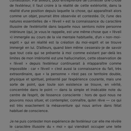
contestation. Par ailleurs, pour entreprendre de contester une chose
de l’extérieur, il faut croire à la réalité de cette extériorité, dans la
réalité d’une position depuis laquelle la chose, qui apparaîtrait alors
comme un objet, pourrait être observée et contestée. Or, l’une des
natures essentielles de « l’éveil » est la connaissance du caractère
illusoire de l’extériorité dans laquelle nous sentons notre personne
intérieure (qui, je vous le rappelle, est une même chose que « l’éveil
») immergée au cours de la vie mentale habituelle, d’un « non-moi-
esprit » qui en réalité est la création du moi-esprit et se trouve
immergé en lui. D’ailleurs, quand bien même cesserais-je de savoir
que tout cela qui se présente à moi comme existant par-delà les
limites de mon intériorité est une hallucination, cette observation de
« l’éveil » depuis l’extérieur continuerait à m’apparaître comme
impossible : car « l’éveil » c’est aussi la connaissance du fait, très
extraordinaire, que « la personne » n’est pas ce territoire double,
physique et spirituel, présenté par l’expérience courante, mais une
sorte de point, que toute son existence se trouve, en vérité,
concentrée dans le point — dans la simple et insécable note du
centre de l’esprit, de l’essence consciente : hors de quoi nous ne
pouvons nous situer, et contempler, connaître, qu’en rêve — ce qui
est très exactement la mésaventure qui nous arrive dans l’état
habituel de conscience.
Je ne puis contester mon expérience de l’extérieur car elle me révèle
le caractère illusoire du « moi » qui viendrait occuper une telle