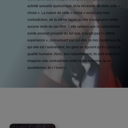
activité sexuelle quelconque, et la nécessité de vivre cette «
chose ». La nature de cette « chose » exclut une telle
contradiction, de la même façon qu’elle n’exige pour briller
aucune sorte de sacrifice. Cette opinion que la contradiction
existe pourrait provenir du fait que, n’ayant pas l’« ultime
expérience », connaissant par ouï-dire ce moi mystérieux de
qui elle est l’avènement, les gens se figurent qu’il a perdu la
qualité humaine. Alors, tout naturellement, ils sont amenés à
imaginer une contradiction entre la vie humaine, la vie
quotidienne, et « l’éveil ».