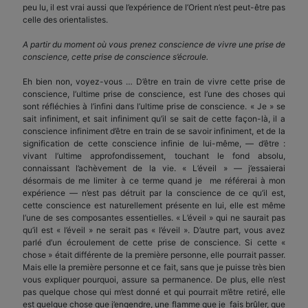
peu lu, il est vrai aussi que l’expérience de l’Orient n’est peut-être pas
celle des orientalistes.
A partir du moment où vous prenez conscience de vivre une prise de
conscience, cette prise de conscience s’écroule.
Eh bien non, voyez-vous … D’être en train de vivre cette prise de
conscience, l’ultime prise de conscience, est l’une des choses qui
sont réfléchies à l’infini dans l’ultime prise de conscience. « Je » se
sait infiniment, et sait infiniment qu’il se sait de cette façon-là, il a
conscience infiniment d’être en train de se savoir infiniment, et de la
signification de cette conscience infinie de lui-même, — d’être :
vivant l’ultime approfondissement, touchant le fond absolu,
connaissant l’achèvement de la vie. « L’éveil » — j’essaierai
désormais de me limiter à ce terme quand je me référerai à mon
expérience — n’est pas détruit par la conscience de ce qu’il est,
cette conscience est naturellement présente en lui, elle est même
l’une de ses composantes essentielles. « L’éveil » qui ne saurait pas
qu’il est « l’éveil » ne serait pas « l’éveil ». D’autre part, vous avez
parlé d’un écroulement de cette prise de conscience. Si cette «
chose » était différente de la première personne, elle pourrait passer.
Mais elle la première personne et ce fait, sans que je puisse très bien
vous expliquer pourquoi, assure sa permanence. De plus, elle n’est
pas quelque chose qui m’est donné et qui pourrait m’être retiré, elle
est quelque chose que j’engendre, une flamme que je fais brûler, que