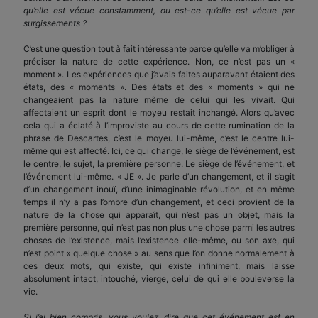
qu’elle est vécue constamment, ou est-ce qu’elle est vécue par
surgissements ?
C’est une question tout à fait intéressante parce qu’elle va m’obliger à
préciser la nature de cette expérience. Non, ce n’est pas un «
moment ». Les expériences que j’avais faites auparavant étaient des
états, des « moments ». Des états et des « moments » qui ne
changeaient pas la nature même de celui qui les vivait. Qui
affectaient un esprit dont le moyeu restait inchangé. Alors qu’avec
cela qui a éclaté à l’improviste au cours de cette rumination de la
phrase de Descartes, c’est le moyeu lui-même, c’est le centre lui-
même qui est affecté. Ici, ce qui change, le siège de l’événement, est
le centre, le sujet, la première personne. Le siège de l’événement, et
l’événement lui-même. « JE ». Je parle d’un changement, et il s’agit
d’un changement inouï, d’une inimaginable révolution, et en même
temps il n’y a pas l’ombre d’un changement, et ceci provient de la
nature de la chose qui apparaît, qui n’est pas un objet, mais la
première personne, qui n’est pas non plus une chose parmi les autres
choses de l’existence, mais l’existence elle-même, ou son axe, qui
n’est point « quelque chose » au sens que l’on donne normalement à
ces deux mots, qui existe, qui existe infiniment, mais laisse
absolument intact, intouché, vierge, celui de qui elle bouleverse la
vie.
Si j’ai bien compris, vous voulez dire que cet événement est en