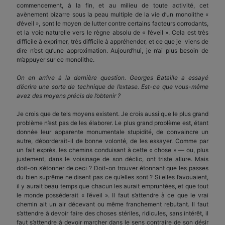
commencement, à la fin, et au milieu de toute activité, cet
avènement bizarre sous la peau multiple de la vie d’un monolithe «
d’éveil », sont le moyen de lutter contre certains facteurs corrodants,
et la voie naturelle vers le règne absolu de « l’éveil ». Cela est très
difficile à exprimer, très difficile à appréhender, et ce que je viens de
dire n’est qu’une approximation. Aujourd’hui, je n’ai plus besoin de
m’appuyer sur ce monolithe.
On en arrive à la dernière question. Georges Bataille a essayé
d’écrire une sorte de technique de l’extase. Est-ce que vous-même
avez des moyens précis de l’obtenir ?
Je crois que de tels moyens existent. Je crois aussi que le plus grand
problème n’est pas de les élaborer. Le plus grand problème est, étant
donnée leur apparente monumentale stupidité, de convaincre un
autre, déborderait-il de bonne volonté, de les essayer. Comme par
un fait exprès, les chemins conduisant à cette « chose » — ou, plus
justement, dans le voisinage de son déclic, ont triste allure. Mais
doit-on s’étonner de ceci ? Doit-on trouver étonnant que les passes
du bien suprême ne disent pas ce qu’elles sont ? Si elles l’avouaient,
il y aurait beau temps que chacun les aurait empruntées, et que tout
le monde posséderait « l’éveil ». Il faut s’attendre à ce que le vrai
chemin ait un air décevant ou même franchement rebutant. Il faut
s’attendre à devoir faire des choses stériles, ridicules, sans intérêt, il
faut s’attendre à devoir marcher dans le sens contraire de son désir