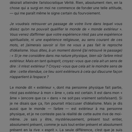
désirait atteindre l’aristocratique Vérité. Rien, absolument rien, en la
chose qui a surgi en moi ne commence de fonder une telle attitude,
— qui me paraît même le signe certain du fourvoiement.
Je voudrais retrouver un passage de votre livre dans lequel vous
disiez qu’on ne pouvait qualifier le monde de « monde extérieur ».
Vous venez d’affirmer que votre expérience n’est pas une expérience
spiritualiste, ni une expérience religieuse, au sens courant de ces
mots, et j’aimerais savoir si l’on ne vous a pas fait le reproche
d’idéalisme. Vous dites, à un moment donné (j’ai retrouvé le passage)
: « Si je me considère dans ma nature physique, bien sûr l’arbre m’est
extérieur. Mais en tant qu’esprit, croyez-vous que cela ait un sens de
dire : il m’est extérieur ? Croyez-vous que cela ait le moindre sens de
dire : cette étendue, ce lieu sont extérieurs à cela qui d’aucune façon
n’appartient à l’espace ?
Le monde dit « extérieur », dont ma personne physique fait partie,
n’est pas extérieur à mon « âme », cela est certain. Il est dans mon «
âme » (encore que ce « dans » ne soit pas vraiment satisfaisant). Si
je ne disais que ça, l’on pourrait m’accuser d’idéalisme. Mais je dis
aussi que le monde — l’arbre — est extérieur à ma personne
physique, et je ne conteste pas la réalité de cette autre rive de moi-
même. Je sais y être, mystérieusement, présent tout entier,
absolument présent, comme je suis tout entier présent et absolument
présent en la rive « esprit ». La seule différence, c’est que je suis