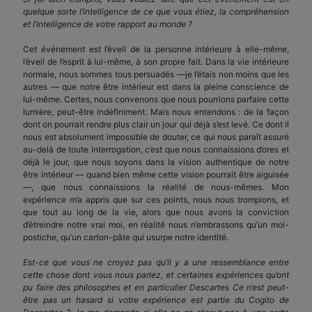
quelque sorte l’intelligence de ce que vous étiez, la compréhension
et l’intelligence de votre rapport au monde ?
Cet événement est l’éveil de la personne intérieure à elle-même,
l’éveil de l’esprit à lui-même, à son propre fait. Dans la vie intérieure
normale, nous sommes tous persuadés —je l’étais non moins que les
autres ­— que notre être intérieur est dans la pleine conscience de
lui-même. Certes, nous convenons que nous pourrions parfaire cette
lumière, peut-être indéfiniment. Mais nous entendons : de la façon
dont on pourrait rendre plus clair un jour qui déjà s’est levé. Ce dont il
nous est absolument impossible de douter, ce qui nous paraît assuré
au-delà de toute interrogation, c’est que nous connaissions d’ores et
déjà le jour, que nous soyons dans la vision authentique de notre
être intérieur — quand bien même cette vision pourrait être aiguisée
—, que nous connaissions la réalité de nous-mêmes. Mon
expérience m’a appris que sur ces points, nous nous trompions, et
que tout au long de la vie, alors que nous avons la conviction
d’étreindre notre vrai moi, en réalité nous n’embrassons qu’un moi-
postiche, qu’un carton-pâte qui usurpe notre identité.
Est-ce que vous ne croyez pas qu’il y a une ressemblance entre
cette chose dont vous nous parlez, et certaines expériences qu’ont
pu faire des philosophes et en particulier Descartes Ce n’est peut-
être pas un hasard si votre expérience est partie du Cogito de