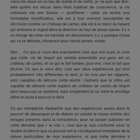
viens me situer en ce lieu de réalité et de vérité, je ne puis que dire :
telle qu’elle est vécue dans l’état habituel de conscience, la vie
intérieure est une illusion — qu’affirmer : cette vie recèle une
formidable mystification, elle est à tout moment susceptible de
s’écrouler comme un château de cartes, elle est à la merci du hasard
qui amènera le regard dans la direction du tour de passe-passe. Il y a
un mirage de cette vie mentale en déroulement, il y a quelque chose
qui va se détruire, s’évanouir pour n’avoir jamais existé.
Non … Ce que je veux dire exactement c’est que moi aussi je crois
que cette vie de l’esprit qui semble essentielle aux gens est un
château de cartes, et ce qui le fait tomber, pour moi, c’est le fait que
j’écrive. Ce que je veux dire, c’est que deux expériences qui sont
probablement très différentes et dont je ne vois pas les rapports,
sont capables de détruire cette réalité. J’admets que la vôtre est
capable de détruire cette espèce de château de cartes de l’esprit
dont beaucoup se satisfont, mais simplement je lui retire le privilège
d’être la seule à pouvoir le faire.
Ce qui m’empêche d’admettre que des expériences autres aient le
pouvoir de démasquer et de réduire en cendre la masse entière des
mirages présents dans la conscience, pour ne laisser subsister en
cette dernière que « le vrai », c’est que je suis confronté avec la
double évidence que ce pouvoir est la conséquence immédiate de la
nature particulière de mon expérience, et que cette dernière a