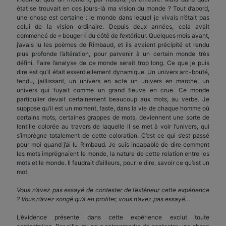
état se trouvait en ces jours-là ma vision du monde ? Tout d’abord,
une chose est certaine : le monde dans lequel je vivais n’était pas
celui de la vision ordinaire. Depuis deux années, cela avait
commencé de « bouger » du côté de l’extérieur. Quelques mois avant,
j’avais lu les poèmes de Rimbaud, et ils avaient précipité et rendu
plus profonde l’altération, pour parvenir à un certain monde très
défini. Faire l’analyse de ce monde serait trop long. Ce que je puis
dire est qu’il était essentiellement dynamique. Un univers arc-bouté,
tendu, jaillissant, un univers en acte un univers en marche, un
univers qui fuyait comme un grand fleuve en crue. Ce monde
particulier devait certainement beaucoup aux mots, au verbe. Je
suppose qu’il est un moment, faste, dans la vie de chaque homme où
certains mots, certaines grappes de mots, deviennent une sorte de
lentille colorée au travers de laquelle il se met à voir l’univers, qui
s’imprègne totalement de cette coloration. C’est ce qui s’est passé
pour moi quand j’ai lu Rimbaud. Je suis incapable de dire comment
les mots imprégnaient le monde, la nature de cette relation entre les
mots et le monde. Il faudrait d’ailleurs, pour le dire, savoir ce qu’est un
mot.
Vous n’avez pas essayé de contester de l’extérieur cette expérience
? Vous n’avez songé qu’à en profiter, vous n’avez pas essayé…
L’évidence présente dans cette expérience exclut toute