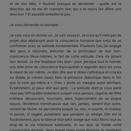
et de son idée, il faudrait presque se demander : quelle est la
direction qui ne me dit vraiment rien, qui a le moins l’air d’être une
direction ? Et aussitôt emboîter le pas.
Je vous demande un exemple.
Je vais vous en donner un. Je vais essayer. Je crois qu’il n’est pas de
projet plus déplaisant pour la conscience humaine que celui de se
confronter avec sa solitude fondamentale. Plusieurs fois, j’ai engagé
des gens à rejoindre, exhumer de la profondeur de leur non-
conscience d’eux-mêmes, le fait de cette solitude. Cela n’a jamais
rien donné. Je me l’explique très bien : pour presque tout le monde,
une telle prise de conscience équivaudrait à regarder dans les yeux
le néant de soi-même. Je dois dire que si j’étais catholique et croyais
au diable, je verrais assez bien la présence diabolique dans le fait
que la voie qui mène à « Dieu » porte un masque aussi terrifiant.
Évidemment, je peux dire aux gens : La solitude dont je vous parle
n’est pas l’effroyable isolement auquel vous pensez, l’agonie de l’être
intérieur découvrant, touchant, dans l’agencement de sa propre
nature, l’évidence monstrueuse que rien, jamais, venant d’un autre,
venant de l’Autre, ne parviendra jusqu’à lui, rien, ni sourire, ni chaleur,
ni parole, ni regard, autrement que pendant un mirage. Elle est le
foudroiement, puis le silence d’un petit songe que nous filons tout au
long de la vie intérieure habituelle, et sur quoi se fonde cette
construction énorme, dans lequel notre esprit éprouve le sentiment