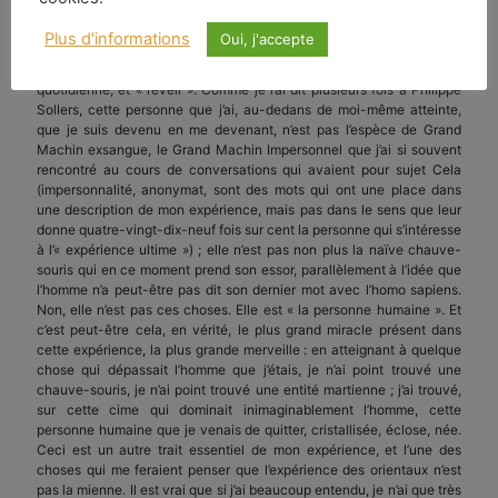
que, n’ayant pas l’« ultime expérience », connaissant par ouï-dire ce
moi mystérieux de qui elle est l’avènement, les gens se figurent qu’il
Plus d'informations
Oui, j'accepte
a perdu la qualité humaine. Alors, tout naturellement, ils sont amenés
à imaginer une contradiction entre la vie humaine, la vie
quotidienne, et « l’éveil ». Comme je l’ai dit plusieurs fois à Philippe
Sollers, cette personne que j’ai, au-dedans de moi-même atteinte,
que je suis devenu en me devenant, n’est pas l’espèce de Grand
Machin exsangue, le Grand Machin Impersonnel que j’ai si souvent
rencontré au cours de conversations qui avaient pour sujet Cela
(impersonnalité, anonymat, sont des mots qui ont une place dans
une description de mon expérience, mais pas dans le sens que leur
donne quatre-vingt-dix-neuf fois sur cent la personne qui s’intéresse
à l’« expérience ultime ») ; elle n’est pas non plus la naïve chauve-
souris qui en ce moment prend son essor, parallèlement à l’idée que
l’homme n’a peut-être pas dit son dernier mot avec l’homo sapiens.
Non, elle n’est pas ces choses. Elle est « la personne humaine ». Et
c’est peut-être cela, en vérité, le plus grand miracle présent dans
cette expérience, la plus grande merveille : en atteignant à quelque
chose qui dépassait l’homme que j’étais, je n’ai point trouvé une
chauve-souris, je n’ai point trouvé une entité martienne ; j’ai trouvé,
sur cette cime qui dominait inimaginablement l’homme, cette
personne humaine que je venais de quitter, cristallisée, éclose, née.
Ceci est un autre trait essentiel de mon expérience, et l’une des
choses qui me feraient penser que l’expérience des orientaux n’est
pas la mienne. Il est vrai que si j’ai beaucoup entendu, je n’ai que très