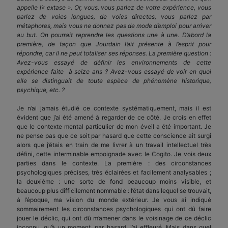
appelle l’« extase ». Or, vous, vous parlez de votre expérience, vous
parlez de voies longues, de voies directes, vous parlez par
métaphores, mais vous ne donnez pas de mode d’emploi pour arriver
au but. On pourrait reprendre les questions une à une. D’abord la
première, de façon que Jourdain l’ait présente à l’esprit pour
répondre, car il ne peut totaliser ses réponses. La première question :
Avez-vous essayé de définir les environnements de cette
expérience faite à seize ans ? Avez-vous essayé de voir en quoi
elle se distinguait de toute espèce de phénomène historique,
psychique, etc. ?
Je n’ai jamais étudié ce contexte systématiquement, mais il est
évident que j’ai été amené à regarder de ce côté. Je crois en effet
que le contexte mental particulier de mon éveil a été important. Je
ne pense pas que ce soit par hasard que cette conscience ait surgi
alors que j’étais en train de me livrer à un travail intellectuel très
défini, cette interminable empoignade avec le Cogito. Je vois deux
parties dans le contexte. La première : des circonstances
psychologiques précises, très éclairées et facilement analysables ;
la deuxième : une sorte de fond beaucoup moins visible, et
beaucoup plus difficilement nommable : l’état dans lequel se trouvait,
à l’époque, ma vision du monde extérieur. Je vous ai indiqué
sommairement les circonstances psychologiques qui ont dû faire
jouer le déclic, qui ont dû m’amener dans le voisinage de ce déclic
inconnu, qu’à un moment, par hasard, j’ai effleuré. Mais dans quel