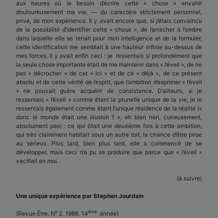
aux heures où le besoin d’écrire cette « chose » envahit
douloureusement ma vie, — du caractère strictement personnel,
privé, de mon expérience. Il y avait encore que, si j’étais convaincu
de la possibilité d’identifier cette « chose », de l’arracher à l’ombre
dans laquelle elle se tenait pour mon intelligence et de la formuler,
cette identification me semblait à une hauteur infinie au-dessus de
mes forces. Il y avait enfin ceci : je ressentais si profondément que
la seule chose importante était de me maintenir dans « l’éveil », de ne
pas « décrocher » de cet « ici » et de ce « déjà », de ce présent
absolu et de cette vérité de l’esprit, que l’ambition d’exprimer « l’éveil
» ne pouvait guère acquérir de consistance. D’ailleurs, si je
ressentais « l’éveil » comme étant la prunelle unique de la vie, je le
ressentais également comme étant l’unique résidence de la réalité («
donc le monde était une illusion ? », eh bien non, curieusement,
absolument pas) : ce qui ôtait une deuxième fois à cette ambition,
qui très clairement habitait sous un autre toit, la chance d’être prise
au sérieux. Plus tard, bien plus tard, elle a commencé de se
développer, mais ceci n’a pu se produire que parce que « l’éveil »
vacillait en moi.
(à suivre)
Une unique expérience par Stephen Jourdain
o
ème
(Revue Être. N
2. 1986. 14
année)