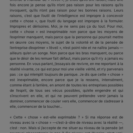
fois encore je pense qu’ils n’ont pas raison pour les raisons qu’ils
invoquent, qu’ils n’ont pas raison pour les bonnes raisons. Leurs
raisons, c’est que l’outil de l’intelligence est impropre à concevoir
cette « chose », que l’outil du langage est impropre à la formuler.
Impropres et dérisoires. Moi, je ne sens pas ça du tout. Pour moi,
cette « chose » est inexprimable non parce que les moyens de
l’exprimer manquent, mais parce que la personne qui pourrait mettre
en œuvre ces moyens, le sujet de la volonté et de la pensée de
l’entreprise d’exprimer « l’éveil », n’est point née et ne naîtra jamais —
ailleurs qu’en un songe. Non parce que les bras manquent, ou parce
que le désir de les remuer fait défaut, mais parce qu’il n’y a jamais eu
personne. En vous parlant, j’essayais de revivre, en me reportant à la
réalité vivante, ce qui est pour moi une vieille vérité, et n’y parvenais
pas : ce qui m’emplit toujours de panique. Je dis que cette « chose »
est inexprimable, encore parce que je la ressens, intensément,
comme étant à l’arrière, en amont de toutes les entreprises possibles
de l’esprit, de tous ses vécus possibles, qu’elle engendre et qui
s’inscrivent en elle, et qui ne peuvent prétendre venir jamais la
dominer, commencer de couler vers elle, commencer de s’adresser à
elle, commencer de la toucher…
« Cette « chose » est-elle exprimable ? » Si ma réponse est de
niveau avec la « chose » —c’est-à-dire de niveau avec la réalité —,
c’est : non. Mais si j’accepte de me situer au niveau de la pensée (et