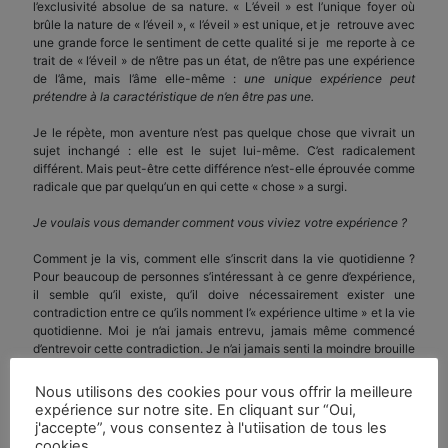
l’exclusivité absolue de sa nature. « L’éveil » est l’unique foyer où
brûle la nature de « l’éveil », « l’éveil » est unique, et je retrouve avec
une grande force le sentiment de cette qualité si je me reporte à ce
trait de « l’éveil » de n’être pas un état, de n’être pas une expérience
de l’âme, mais l’âme elle-même :
une unique expérience peut
prétendre à la caractéristique de n’en être pas une.
Je le répète, mon aventure n’est pas quelque chose que vivrait un
sujet inchangé : elle est le sujet lui-même. C’est radicalement
différent. Mais peut-être cette différence n’est-elle éprouvée comme
radicale que par quelqu’un en qui cette « chose » a surgi.
Je voulais vous demander comment vous viviez votre expérience ?
Comment je la vis, comment elle s’inscrit dans la vie quotidienne ?
Pour beaucoup de personnes s’intéressant à ce genre d’expérience,
il semble qu’il existe, qu’il doive nécessairement exister une
contradiction entre ce qu’ils nomment l’« expérience ultime » et la vie
quotidienne. Moi je n’ai jamais entrevu, jamais même commencé
d’entrevoir cette contradiction. Je n’ai jamais senti la moindre brouille
entre le fait de jouer au billard, par exemple, ou le fait d’avoir une
activité sexuelle quelconque, et la nécessité de vivre cette « chose
Nous utilisons des cookies pour vous offrir la meilleure
». La nature de cette « chose » exclut une telle contradiction, de la
expérience sur notre site. En cliquant sur “Oui,
même façon qu’elle n’exige pour briller aucune sorte de sacrifice.
j'accepte”, vous consentez à l'utiisation de tous les
Cette opinion que la contradiction existe pourrait provenir du fait
cookies.