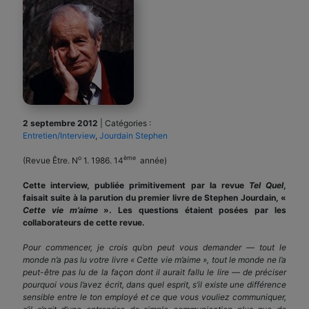
2 septembre 2012
|
Catégories :
Entretien/Interview
,
Jourdain Stephen
o
ème
(Revue Être. N
1. 1986. 14
année)
Cette interview, publiée primitivement par la revue
Tel Quel
,
faisait suite à la parution du premier livre de Stephen Jourdain, «
Cette vie m’aime
». Les questions étaient posées par les
collaborateurs de cette revue.
Pour commencer, je crois qu’on peut vous demander — tout le
monde n’a pas lu votre livre « Cette vie m’aime », tout le monde ne l’a
peut-être pas lu de la façon dont il aurait fallu le lire — de préciser
pourquoi vous l’avez écrit, dans quel esprit, s’il existe une différence
sensible entre le ton employé et ce que vous vouliez communiquer,