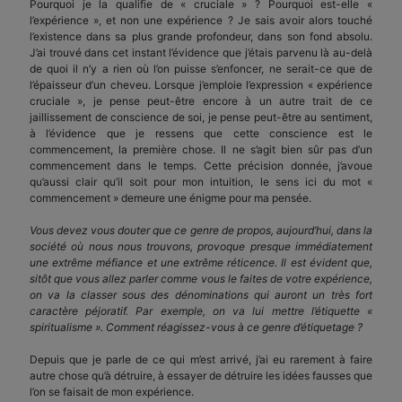
Pourquoi je la qualifie de « cruciale » ? Pourquoi est-elle «
l’expérience », et non une expérience ? Je sais avoir alors touché
l’existence dans sa plus grande profondeur, dans son fond absolu.
J’ai trouvé dans cet instant l’évidence que j’étais parvenu là au-delà
de quoi il n’y a rien où l’on puisse s’enfoncer, ne serait-ce que de
l’épaisseur d’un cheveu. Lorsque j’emploie l’expression « expérience
cruciale », je pense peut-être encore à un autre trait de ce
jaillissement de conscience de soi, je pense peut-être au sentiment,
à l’évidence que je ressens que cette conscience est le
commencement, la première chose. Il ne s’agit bien sûr pas d’un
commencement dans le temps. Cette précision donnée, j’avoue
qu’aussi clair qu’il soit pour mon intuition, le sens ici du mot «
commencement » demeure une énigme pour ma pensée.
Vous devez vous douter que ce genre de propos, aujourd’hui, dans la
société où nous nous trouvons, provoque presque immédiatement
une extrême méfiance et une extrême réticence. Il est évident que,
sitôt que vous allez parler comme vous le faites de votre expérience,
on va la classer sous des dénominations qui auront un très fort
caractère péjoratif. Par exemple, on va lui mettre l’étiquette «
spiritualisme ». Comment réagissez-vous à ce genre d’étiquetage ?
Depuis que je parle de ce qui m’est arrivé, j’ai eu rarement à faire
autre chose qu’à détruire, à essayer de détruire les idées fausses que
l’on se faisait de mon expérience.