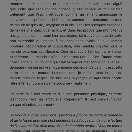
recouvre soudain le sens, et qui est en soi une merveille aussi aiguë
que celle que recèlent les choses qu’elle sépare et fait exister.
L’élément que l’esprit retrouve comme un amant amnésique le
souvenir et la présence de l’amante, comme une personne en train
de mourir d’asphyxie, l’oxygène et la vie. Dans les quelques passages
de textes orientaux que j’ai lus, et dans les propos que m’ont tenus
des gens qui connaissent bien ces textes, j’ai trouvé la trace de cette
non-extériorité du monde à la conscience. Mais là, elle semble
produire décoloration et dissolution, elle semble signifier que le
monde extérieur est illusoire. Ceci est tout à fait contraire à mon
expérience. Le monde extérieur n’est pas une illusion. Quand cette
conscience jaillit, tout ce qui était mirage et mensonge brûle, et seul
demeure « ce qui est vrai ». Le monde demeure. L’illusion, c’est cette
sorte de double mental du monde dont je parlais, c’est le rejet du
monde hors de l’esprit, meurtre des paysages et agression contre
l’être intérieur commis par le souci de « réalisme ».
Je parle d’un moi-esprit et d’un moi-personne physique, et cette
distinction n’est pas artificielle. Cependant, il n’est bien sûr qu’un
unique et indivisible « moi ».
Je voudrais vous poser une question à propos de cette expérience
et de la façon dont elle s’est déclenchée à l’occasion de votre lecture
de Descartes. Elle s’est peut-être déclenchée avant… Vous en parlez
comme d’un moment ou comme d’une suite de moments… Est-ce