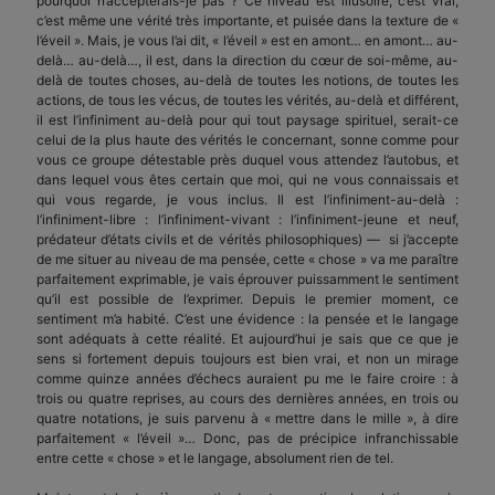
pourquoi n’accepterais-je pas ? Ce niveau est illusoire, c’est vrai,
c’est même une vérité très importante, et puisée dans la texture de «
l’éveil ». Mais, je vous l’ai dit, « l’éveil » est en amont… en amont… au-
delà… au-delà…, il est, dans la direction du cœur de soi-même, au-
delà de toutes choses, au-delà de toutes les notions, de toutes les
actions, de tous les vécus, de toutes les vérités, au-delà et différent,
il est l’infiniment au-delà pour qui tout paysage spirituel, serait-ce
celui de la plus haute des vérités le concernant, sonne comme pour
vous ce groupe détestable près duquel vous attendez l’autobus, et
dans lequel vous êtes certain que moi, qui ne vous connaissais et
qui vous regarde, je vous inclus. Il est l’infiniment-au-delà :
l’infiniment-libre : l’infiniment-vivant : l’infiniment-jeune et neuf,
prédateur d’états civils et de vérités philosophiques) — si j’accepte
de me situer au niveau de ma pensée, cette « chose » va me paraître
parfaitement exprimable, je vais éprouver puissamment le sentiment
qu’il est possible de l’exprimer. Depuis le premier moment, ce
sentiment m’a habité. C’est une évidence : la pensée et le langage
sont adéquats à cette réalité. Et aujourd’hui je sais que ce que je
sens si fortement depuis toujours est bien vrai, et non un mirage
comme quinze années d’échecs auraient pu me le faire croire : à
trois ou quatre reprises, au cours des dernières années, en trois ou
quatre notations, je suis parvenu à « mettre dans le mille », à dire
parfaitement « l’éveil »… Donc, pas de précipice infranchissable
entre cette « chose » et le langage, absolument rien de tel.