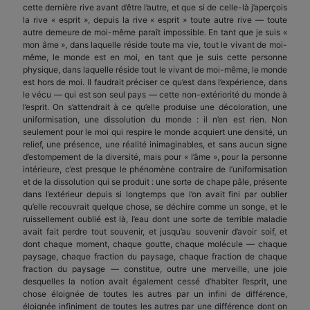
cette dernière rive avant d’être l’autre, et que si de celle-là j’aperçois
la rive « esprit », depuis la rive « esprit » toute autre rive — toute
autre demeure de moi-même paraît impossible. En tant que je suis «
mon âme », dans laquelle réside toute ma vie, tout le vivant de moi-
même, le monde est en moi, en tant que je suis cette personne
physique, dans laquelle réside tout le vivant de moi-même, le monde
est hors de moi. Il faudrait préciser ce qu’est dans l’expérience, dans
le vécu — qui est son seul pays — cette non-extériorité du monde à
l’esprit. On s’attendrait à ce qu’elle produise une décoloration, une
uniformisation, une dissolution du monde : il n’en est rien. Non
seulement pour le moi qui respire le monde acquiert une densité, un
relief, une présence, une réalité inimaginables, et sans aucun signe
d’estompement de la diversité, mais pour « l’âme », pour la personne
intérieure, c’est presque le phénomène contraire de l’uniformisation
et de la dissolution qui se produit : une sorte de chape pâle, présente
dans l’extérieur depuis si longtemps que l’on avait fini par oublier
qu’elle recouvrait quelque chose, se déchire comme un songe, et le
ruissellement oublié est là, l’eau dont une sorte de terrible maladie
avait fait perdre tout souvenir, et jusqu’au souvenir d’avoir soif, et
dont chaque moment, chaque goutte, chaque molécule — chaque
paysage, chaque fraction du paysage, chaque fraction de chaque
fraction du paysage — constitue, outre une merveille, une joie
desquelles la notion avait également cessé d’habiter l’esprit, une
chose éloignée de toutes les autres par un infini de différence,
éloignée infiniment de toutes les autres par une différence dont on