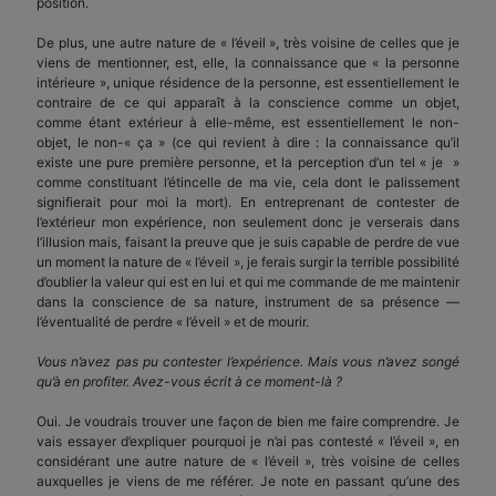
position.
De plus, une autre nature de « l’éveil », très voisine de celles que je
viens de mentionner, est, elle, la connaissance que « la personne
intérieure », unique résidence de la personne, est essentiellement le
contraire de ce qui apparaît à la conscience comme un objet,
comme étant extérieur à elle-même, est essentiellement le non-
objet, le non-« ça » (ce qui revient à dire : la connaissance qu’il
existe une pure première personne, et la perception d’un tel « je »
comme constituant l’étincelle de ma vie, cela dont le palissement
signifierait pour moi la mort). En entreprenant de contester de
l’extérieur mon expérience, non seulement donc je verserais dans
l’illusion mais, faisant la preuve que je suis capable de perdre de vue
un moment la nature de « l’éveil », je ferais surgir la terrible possibilité
d’oublier la valeur qui est en lui et qui me commande de me maintenir
dans la conscience de sa nature, instrument de sa présence —
l’éventualité de perdre « l’éveil » et de mourir.
Vous n’avez pas pu contester l’expérience. Mais vous n’avez songé
qu’à en profiter. Avez-vous écrit à ce moment-là ?
Oui. Je voudrais trouver une façon de bien me faire comprendre. Je
vais essayer d’expliquer pourquoi je n’ai pas contesté « l’éveil », en
considérant une autre nature de « l’éveil », très voisine de celles
auxquelles je viens de me référer. Je note en passant qu’une des