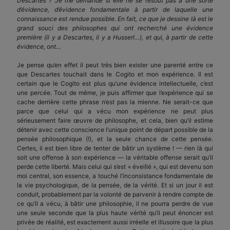
Descartes ? Je me demande si elle ne se résout pas à une sorte
d’évidence, d’évidence fondamentale à partir de laquelle une
connaissance est rendue possible. En fait, ce que je dessine là est le
grand souci des philosophes qui ont recherché une évidence
première (il y a Descartes, il y a Husserl…), et qui, à partir de cette
évidence, ont…
Je pense qu’en effet il peut très bien exister une parenté entre ce
que Descartes touchait dans le Cogito et mon expérience. Il est
certain que le Cogito est plus qu’une évidence intellectuelle, c’est
une percée. Tout de même, je puis affirmer que l’expérience qui se
cache derrière cette phrase n’est pas la mienne. Ne serait-ce que
parce que celui qui a vécu mon expérience ne peut plus
sérieusement faire œuvre de philosophe, et cela, bien qu’il estime
détenir avec cette conscience l’unique point de départ possible de la
pensée philosophique (!), et la seule chance de cette pensée.
Certes, il est bien libre de tenter de bâtir un système ! — rien là qui
soit une offense à son expérience — la véritable offense serait qu’il
perde cette liberté. Mais celui qui s’est « éveillé », qui est devenu son
moi central, son essence, a touché l’inconsistance fondamentale de
la vie psychologique, de la pensée, de la vérité. Et si un jour il est
conduit, probablement par la volonté de parvenir à rendre compte de
ce qu’il a vécu, à bâtir une philosophie, il ne pourra perdre de vue
une seule seconde que la plus haute vérité qu’il peut énoncer est
privée de réalité, est exactement aussi irréelle et illusoire que la plus