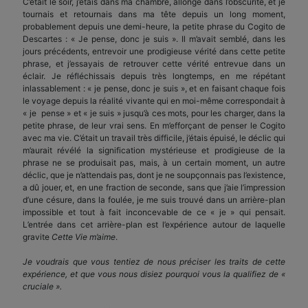
C’était le soir, j’étais dans ma chambre, allongé dans l’obscurité, et je
tournais et retournais dans ma tête depuis un long moment,
probablement depuis une demi-heure, la petite phrase du Cogito de
Descartes : « Je pense, donc je suis ». Il m’avait semblé, dans les
jours précédents, entrevoir une prodigieuse vérité dans cette petite
phrase, et j’essayais de retrouver cette vérité entrevue dans un
éclair. Je réfléchissais depuis très longtemps, en me répétant
inlassablement : « je pense, donc je suis », et en faisant chaque fois
le voyage depuis la réalité vivante qui en moi-même correspondait à
« je pense » et « je suis » jusqu’à ces mots, pour les charger, dans la
petite phrase, de leur vrai sens. En m’efforçant de penser le Cogito
avec ma vie. C’était un travail très difficile, j’étais épuisé, le déclic qui
m’aurait révélé la signification mystérieuse et prodigieuse de la
phrase ne se produisait pas, mais, à un certain moment, un autre
déclic, que je n’attendais pas, dont je ne soupçonnais pas l’existence,
a dû jouer, et, en une fraction de seconde, sans que j’aie l’impression
d’une césure, dans la foulée, je me suis trouvé dans un arrière-plan
impossible et tout à fait inconcevable de ce « je » qui pensait.
L’entrée dans cet arrière-plan est l’expérience autour de laquelle
gravite
Cette Vie m’aime
.
Je voudrais que vous tentiez de nous préciser les traits de cette
expérience, et que vous nous disiez pourquoi vous la qualifiez de «
cruciale ».