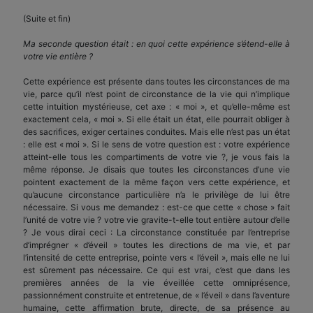
(Suite et fin)
Ma seconde question était : en quoi cette expérience s’étend-elle à
votre vie entière ?
Cette expérience est présente dans toutes les circonstances de ma
vie, parce qu’il n’est point de circonstance de la vie qui n’implique
cette intuition mystérieuse, cet axe : « moi », et qu’elle-même est
exactement cela, « moi ». Si elle était un état, elle pourrait obliger à
des sacrifices, exiger certaines conduites. Mais elle n’est pas un état
: elle est « moi ». Si le sens de votre question est : votre expérience
atteint-elle tous les compartiments de votre vie ?, je vous fais la
même réponse. Je disais que toutes les circonstances d’une vie
pointent exactement de la même façon vers cette expérience, et
qu’aucune circonstance particulière n’a le privilège de lui être
nécessaire. Si vous me demandez : est-ce que cette « chose » fait
l’unité de votre vie ? votre vie gravite-t-elle tout entière autour d’elle
? Je vous dirai ceci : La circonstance constituée par l’entreprise
d’imprégner « d’éveil » toutes les directions de ma vie, et par
l’intensité de cette entreprise, pointe vers « l’éveil », mais elle ne lui
est sûrement pas nécessaire. Ce qui est vrai, c’est que dans les
premières années de la vie éveillée cette omniprésence,
passionnément construite et entretenue, de « l’éveil » dans l’aventure
humaine, cette affirmation brute, directe, de sa présence au