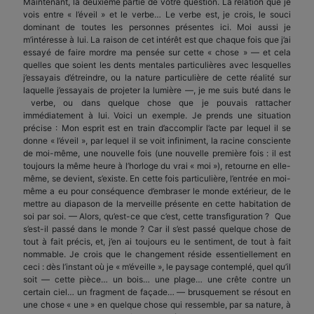
Maintenant, la deuxième partie de votre question. La relation que je
vois entre « l’éveil » et le verbe… Le verbe est, je crois, le souci
dominant de toutes les personnes présentes ici. Moi aussi je
m’intéresse à lui. La raison de cet intérêt est que chaque fois que j’ai
essayé de faire mordre ma pensée sur cette « chose » — et cela
quelles que soient les dents mentales particulières avec lesquelles
j’essayais d’étreindre, ou la nature particulière de cette réalité sur
laquelle j’essayais de projeter la lumière —, je me suis buté dans le
verbe, ou dans quelque chose que je pouvais rattacher
immédiatement à lui. Voici un exemple. Je prends une situation
précise : Mon esprit est en train d’accomplir l’acte par lequel il se
donne « l’éveil », par lequel il se voit infiniment, la racine consciente
de moi-même, une nouvelle fois (une nouvelle première fois : il est
toujours la même heure à l’horloge du vrai « moi »), retourne en elle-
même, se devient, s’existe. En cette fois particulière, l’entrée en moi-
même a eu pour conséquence d’embraser le monde extérieur, de le
mettre au diapason de la merveille présente en cette habitation de
soi par soi. — Alors, qu’est-ce que c’est, cette transfiguration ? Que
s’est-il passé dans le monde ? Car il s’est passé quelque chose de
tout à fait précis, et, j’en ai toujours eu le sentiment, de tout à fait
nommable. Je crois que le changement réside essentiellement en
ceci : dès l’instant où je « m’éveille », le paysage contemplé, quel qu’il
soit — cette pièce… un bois… une plage… une crête contre un
certain ciel… un fragment de façade… — brusquement se résout en
une chose « une » en quelque chose qui ressemble, par sa nature, à