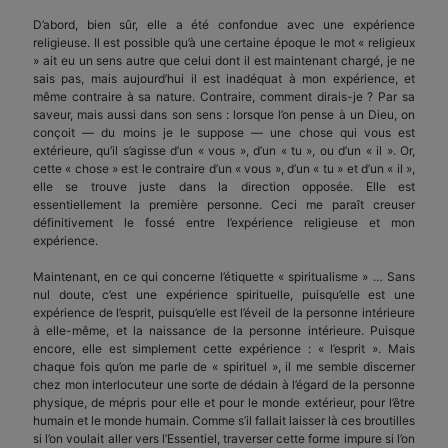
D’abord, bien sûr, elle a été confondue avec une expérience
religieuse. Il est possible qu’à une certaine époque le mot « religieux
» ait eu un sens autre que celui dont il est maintenant chargé, je ne
sais pas, mais aujourd’hui il est inadéquat à mon expérience, et
même contraire à sa nature. Contraire, comment dirais-je ? Par sa
saveur, mais aussi dans son sens : lorsque l’on pense à un Dieu, on
conçoit — du moins je le suppose — une chose qui vous est
extérieure, qu’il s’agisse d’un « vous », d’un « tu », ou d’un « il ». Or,
cette « chose » est le contraire d’un « vous », d’un « tu » et d’un « il »,
elle se trouve juste dans la direction opposée. Elle est
essentiellement la première personne. Ceci me paraît creuser
définitivement le fossé entre l’expérience religieuse et mon
expérience.
Maintenant, en ce qui concerne l’étiquette « spiritualisme » … Sans
nul doute, c’est une expérience spirituelle, puisqu’elle est une
expérience de l’esprit, puisqu’elle est l’éveil de la personne intérieure
à elle-même, et la naissance de la personne intérieure. Puisque
encore, elle est simplement cette expérience : « l’esprit ». Mais
chaque fois qu’on me parle de « spirituel », il me semble discerner
chez mon interlocuteur une sorte de dédain à l’égard de la personne
physique, de mépris pour elle et pour le monde extérieur, pour l’être
humain et le monde humain. Comme s’il fallait laisser là ces broutilles
si l’on voulait aller vers l’Essentiel, traverser cette forme impure si l’on