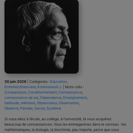
30 juin 2026
|
Catégories :
Education
,
Entretien/Interview
,
Krishnamurti J.
|
Mots-clés :
Comparaison
,
Conditionnement
,
Connaissance
,
connaissance de soi
,
Dépendance
,
Enseignement
,
habitude
,
mémoire
,
Observateur
,
Observation
,
Observé
,
Pensée
,
Savoir
,
Système
Si vous allez à l’école, au collège, à l’université, là vous acquérez
beaucoup de connaissances. Vous les emmagasinez dans le cerveau : les
mathématiques, la biologie, la biochimie, peu importe, parce que vous