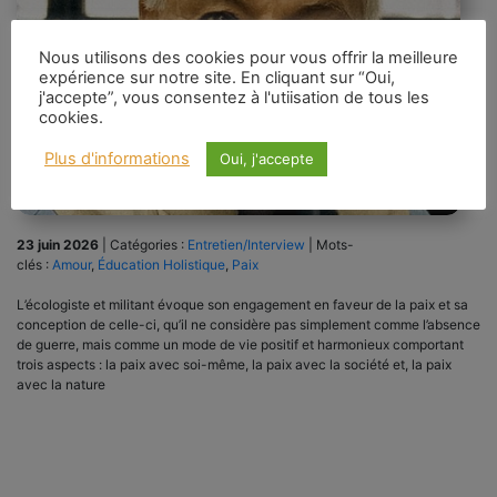
Nous utilisons des cookies pour vous offrir la meilleure
expérience sur notre site. En cliquant sur “Oui,
j'accepte”, vous consentez à l'utiisation de tous les
cookies.
Plus d'informations
Oui, j'accepte
23 juin 2026
|
Catégories :
Entretien/Interview
|
Mots-
clés :
Amour
,
Éducation Holistique
,
Paix
L’écologiste et militant évoque son engagement en faveur de la paix et sa
conception de celle-ci, qu’il ne considère pas simplement comme l’absence
de guerre, mais comme un mode de vie positif et harmonieux comportant
trois aspects : la paix avec soi-même, la paix avec la société et, la paix
avec la nature