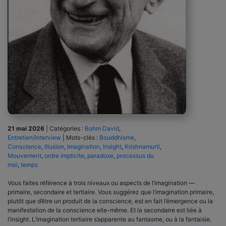
21 mai 2026
|
Catégories :
Bohm David
,
Entretien/Interview
|
Mots-clés :
Bouddhisme
,
Conscience
,
Illusion
,
Imagination
,
Insight
,
Krishnamurti
,
Mouvement
,
ordre implicite
,
paradoxe
,
processus du
moi
,
temps
Vous faites référence à trois niveaux ou aspects de l’imagination —
primaire, secondaire et tertiaire. Vous suggérez que l’imagination primaire,
plutôt que d’être un produit de la conscience, est en fait l’émergence ou la
manifestation de la conscience elle-même. Et la secondaire est liée à
l’insight. L’imagination tertiaire s’apparente au fantasme, ou à la fantaisie.