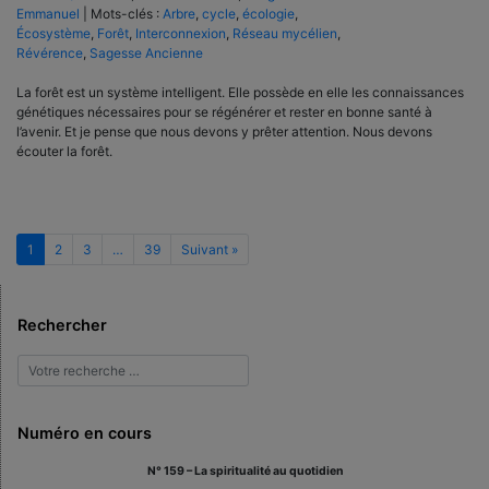
Emmanuel
|
Mots-clés :
Arbre
,
cycle
,
écologie
,
Écosystème
,
Forêt
,
Interconnexion
,
Réseau mycélien
,
Révérence
,
Sagesse Ancienne
La forêt est un système intelligent. Elle possède en elle les connaissances
génétiques nécessaires pour se régénérer et rester en bonne santé à
l’avenir. Et je pense que nous devons y prêter attention. Nous devons
écouter la forêt.
1
2
3
…
39
Suivant »
Rechercher
Numéro en cours
N° 159 – La spiritualité au quotidien