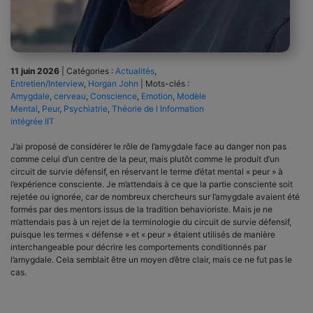
11 juin 2026
|
Catégories :
Actualités
,
Entretien/Interview
,
Horgan John
|
Mots-clés :
Amygdale
,
cerveau
,
Conscience
,
Emotion
,
Modèle
Mental
,
Peur
,
Psychiatrie
,
Théorie de l Information
intégrée IIT
J’ai proposé de considérer le rôle de l’amygdale face au danger non pas
comme celui d’un centre de la peur, mais plutôt comme le produit d’un
circuit de survie défensif, en réservant le terme d’état mental « peur » à
l’expérience consciente. Je m’attendais à ce que la partie consciente soit
rejetée ou ignorée, car de nombreux chercheurs sur l’amygdale avaient été
formés par des mentors issus de la tradition behavioriste. Mais je ne
m’attendais pas à un rejet de la terminologie du circuit de survie défensif,
puisque les termes « défense » et « peur » étaient utilisés de manière
interchangeable pour décrire les comportements conditionnés par
l’amygdale. Cela semblait être un moyen d’être clair, mais ce ne fut pas le
cas.