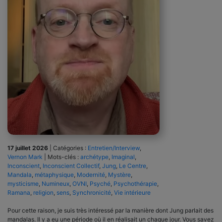
17 juillet 2026
|
Catégories :
Entretien/Interview
,
Vernon Mark
|
Mots-clés :
archétype
,
Imaginal
,
Inconscient
,
Inconscient Collectif
,
Jung
,
Le Centre
,
Mandala
,
métaphysique
,
Modernité
,
Mystère
,
mysticisme
,
Numineux
,
OVNI
,
Psyché
,
Psychothérapie
,
Ramana
,
religion
,
sens
,
Synchronicité
,
Vie intérieure
Pour cette raison, je suis très intéressé par la manière dont Jung parlait des
mandalas. Il y a eu une période où il en réalisait un chaque jour. Vous savez