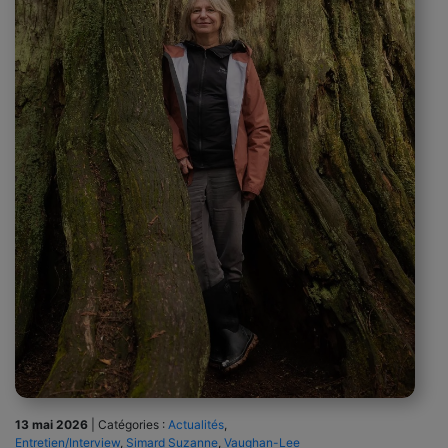
13 mai 2026
|
Catégories :
Actualités
,
Entretien/Interview
,
Simard Suzanne
,
Vaughan-Lee