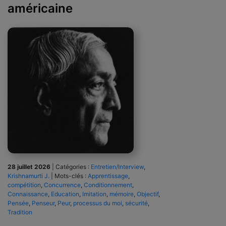
américaine
28 juillet 2026
|
Catégories :
Entretien/Interview
,
Krishnamurti J.
|
Mots-clés :
Apprentissage
,
compétition
,
Concurrence
,
Conditionnement
,
Connaissance
,
Education
,
Imitation
,
mémoire
,
Objectif
,
Pensée
,
Penseur
,
Peur
,
processus du moi
,
sécurité
,
Tradition