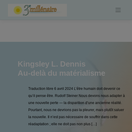
Skip
to
content
Kingsley L. Dennis
Au-delà du matérialisme
Traduction libre 6 avril 2024 L’être humain doit devenir ce
qu’il pense être. Rudolf Steiner Nous devons nous adapter à
une nouvelle perte — la disparition d’une ancienne réalité.
Pourtant, nous ne devrions pas la pleurer, mais plutôt saluer
la nouvelle. Il n’est pas nécessaire de souffrir dans cette
réadaptation ; elle ne doit pas non plus […]