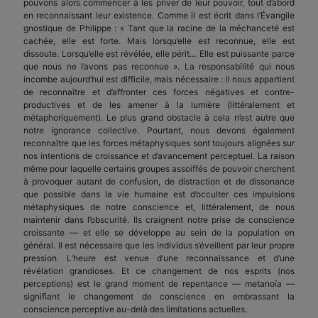
pouvons alors commencer à les priver de leur pouvoir, tout d’abord
en reconnaissant leur existence. Comme il est écrit dans l’Évangile
gnostique de Philippe : « Tant que la racine de la méchanceté est
cachée, elle est forte. Mais lorsqu’elle est reconnue, elle est
dissoute. Lorsqu’elle est révélée, elle périt… Elle est puissante parce
que nous ne l’avons pas reconnue ». La responsabilité qui nous
incombe aujourd’hui est difficile, mais nécessaire : il nous appartient
de reconnaître et d’affronter ces forces négatives et contre-
productives et de les amener à la lumière (littéralement et
métaphoriquement). Le plus grand obstacle à cela n’est autre que
notre ignorance collective. Pourtant, nous devons également
reconnaître que les forces métaphysiques sont toujours alignées sur
nos intentions de croissance et d’avancement perceptuel. La raison
même pour laquelle certains groupes assoiffés de pouvoir cherchent
à provoquer autant de confusion, de distraction et de dissonance
que possible dans la vie humaine est d’occulter ces impulsions
métaphysiques de notre conscience et, littéralement, de nous
maintenir dans l’obscurité. Ils craignent notre prise de conscience
croissante — et elle se développe au sein de la population en
général. Il est nécessaire que les individus s’éveillent par leur propre
pression. L’heure est venue d’une reconnaissance et d’une
révélation grandioses. Et ce changement de nos esprits (nos
perceptions) est le grand moment de repentance — metanoïa —
signifiant le changement de conscience en embrassant la
conscience perceptive au-delà des limitations actuelles.