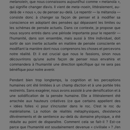
metanoiein
, que nous connaissons aujourd’hui comme « metanoïa »,
qui signifie changer d’avis. Il vient de
meta-noein
, littéralement, au-
delà de « nous », ou de penser au-delà. Le repentir — la métanoïa —
consiste donc à changer sa façon de penser et à modifier sa
conscience en adoptant des pensées qui dépassent les limites ou
les schémas de pensée actuels. Dans ce contexte, je propose que
nous soyons entrés dans une période importante pour le repentir —
l’humanité, dans son ensemble, mais aussi à titre individuel, doit
sortir de son inertie actuelle en matière de pensée consciente en
modifiant la manière dont nous comprenons les choses et percevons
notre réalité. Et il est crucial que nous le fassions, sinon nous
découvrirons qu’une autre façon de penser nous envahira et
commandera à l’humanité une direction spécifique qui ne sera pas
bénéfique pour notre avenir.
Pendant bien trop longtemps, la cognition et les perceptions
humaines ont été limitées à un champ d’action et à une portée très
restreints. Sans exagérer, nous avons assisté à une densification et à
une solidification de la pensée humaine. Elle a littéralement été
arrachée aux hauteurs créatives (ce que certains appellent des
« idées folles ») pour s’incruster dans le roc. C’est le roc du
matérialisme. La notion de réalités métaphysiques, d’existence
d’événements et de sentience au-delà du domaine physique, a été
réduite au point de disparaître. Comment cela se fait-il ? Est-ce
parce que l’humanité est soudainement devenue « civilisée » ? J’en