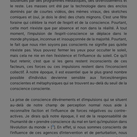
soutenues par des programmes médiatiques, des divertissements et
le reste. Les masses ont été par la technologie dans des enclos
dominés par de courtes vidéos, des mèmes viraux, des sketches
comiques et (oui, je dois le dire) des chats mignons. C’est une fête
foraine qui célèbre la mort de l’esprit et de la conscience. Pourtant,
cette mort n’existe que par absence et non dans la réalité. À tout
moment, l’impulsion de l’esprit-conscience se déplace dans le
monde physique, inconnue et insoupçonnée de la majorité. Pourtant,
le fait que nous n’en soyons pas conscients ne signifie pas qu’elle
n’existe pas. Vous pouvez fermer les yeux pour occulter le soleil,
mais cela ne nie en rien l’existence et l’influence du soleil. Ce qu’il
faut retenir, c’est que si les gens restent inconscients de ces
facteurs, ces forces ou ces impulsions restent dans l’inconscient
collectif. À notre époque, il est essentiel que le plus grand nombre
possible d’individus devienne sensible aux forces/énergies
conscientes et métaphysiques qui se trouvent au-delà du seuil de la
conscience consciente.
La prise de conscience d’événements et d’impulsions qui se situent
au-delà de notre champ de perception normal nous aide à
reconnaître l’action et l’influence de forces négatives ou contre-
actives. Je dirais qu’à notre époque, il est de la responsabilité de
l’humanité de « prendre conscience du mal en tant qu’impulsion dans
3
l’évolution du monde » [
]. En effet, si nous sommes conscients de
l’influence de ces agences d’intervention et de perturbation, nous