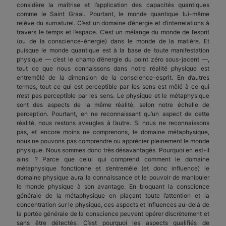
considère la maîtrise et l’application des capacités quantiques
comme le Saint Graal. Pourtant, le monde quantique lui-même
relève du surnaturel. C’est un domaine d’énergie et d’interrelations à
travers le temps et l’espace. C’est un mélange du monde de l’esprit
(ou de la conscience-énergie) dans le monde de la matière. Et
puisque le monde quantique est à la base de toute manifestation
physique — c’est le champ d’énergie du point zéro sous-jacent —,
tout ce que nous connaissons dans notre réalité physique est
entremêlé de la dimension de la conscience-esprit. En d’autres
termes, tout ce qui est perceptible par les sens est mêlé à ce qui
n’est pas perceptible par les sens. Le physique et le métaphysique
sont des aspects de la même réalité, selon notre échelle de
perception. Pourtant, en ne reconnaissant qu’un aspect de cette
réalité, nous restons aveugles à l’autre. Si nous ne reconnaissons
pas, et encore moins ne comprenons, le domaine métaphysique,
nous ne pouvons pas comprendre ou apprécier pleinement le monde
physique. Nous sommes donc très désavantagés. Pourquoi en est-il
ainsi ? Parce que celui qui comprend comment le domaine
métaphysique fonctionne et s’entremêle (et donc influence) le
domaine physique aura la connaissance et le pouvoir de manipuler
le monde physique à son avantage. En bloquant la conscience
générale de la métaphysique en plaçant toute l’attention et la
concentration sur le physique, ces aspects et influences au-delà de
la portée générale de la conscience peuvent opérer discrètement et
sans être détectés. C’est pourquoi les aspects qualifiés de