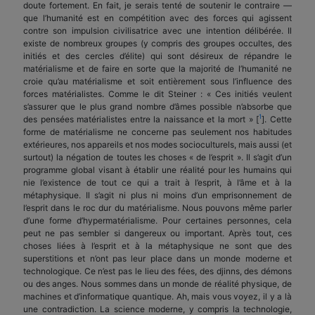
doute fortement. En fait, je serais tenté de soutenir le contraire —
que l’humanité est en compétition avec des forces qui agissent
contre son impulsion civilisatrice avec une intention délibérée. Il
existe de nombreux groupes (y compris des groupes occultes, des
initiés et des cercles d’élite) qui sont désireux de répandre le
matérialisme et de faire en sorte que la majorité de l’humanité ne
croie qu’au matérialisme et soit entièrement sous l’influence des
forces matérialistes. Comme le dit Steiner : « Ces initiés veulent
s’assurer que le plus grand nombre d’âmes possible n’absorbe que
1
des pensées matérialistes entre la naissance et la mort » [
]. Cette
forme de matérialisme ne concerne pas seulement nos habitudes
extérieures, nos appareils et nos modes socioculturels, mais aussi (et
surtout) la négation de toutes les choses « de l’esprit ». Il s’agit d’un
programme global visant à établir une réalité pour les humains qui
nie l’existence de tout ce qui a trait à l’esprit, à l’âme et à la
métaphysique. Il s’agit ni plus ni moins d’un emprisonnement de
l’esprit dans le roc dur du matérialisme. Nous pouvons même parler
d’une forme d’hypermatérialisme. Pour certaines personnes, cela
peut ne pas sembler si dangereux ou important. Après tout, ces
choses liées à l’esprit et à la métaphysique ne sont que des
superstitions et n’ont pas leur place dans un monde moderne et
technologique. Ce n’est pas le lieu des fées, des djinns, des démons
ou des anges. Nous sommes dans un monde de réalité physique, de
machines et d’informatique quantique. Ah, mais vous voyez, il y a là
une contradiction. La science moderne, y compris la technologie,