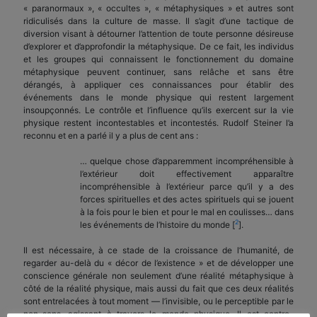
« paranormaux », « occultes », « métaphysiques » et autres sont
ridiculisés dans la culture de masse. Il s’agit d’une tactique de
diversion visant à détourner l’attention de toute personne désireuse
d’explorer et d’approfondir la métaphysique. De ce fait, les individus
et les groupes qui connaissent le fonctionnement du domaine
métaphysique peuvent continuer, sans relâche et sans être
dérangés, à appliquer ces connaissances pour établir des
événements dans le monde physique qui restent largement
insoupçonnés. Le contrôle et l’influence qu’ils exercent sur la vie
physique restent incontestables et incontestés. Rudolf Steiner l’a
reconnu et en a parlé il y a plus de cent ans :
… quelque chose d’apparemment incompréhensible à
l’extérieur doit effectivement apparaître
incompréhensible à l’extérieur parce qu’il y a des
forces spirituelles et des actes spirituels qui se jouent
à la fois pour le bien et pour le mal en coulisses… dans
2
les événements de l’histoire du monde [
].
Il est nécessaire, à ce stade de la croissance de l’humanité, de
regarder au-delà du « décor de l’existence » et de développer une
conscience générale non seulement d’une réalité métaphysique à
côté de la réalité physique, mais aussi du fait que ces deux réalités
sont entrelacées à tout moment — l’invisible, ou le perceptible par le
non-sens, agissant à travers le monde physique. Il est contre-