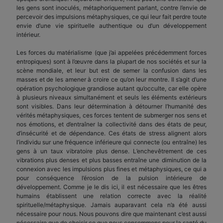
les gens sont inoculés, métaphoriquement parlant, contre l’envie de
percevoir des impulsions métaphysiques, ce qui leur fait perdre toute
envie d’une vie spirituelle authentique ou d’un développement
intérieur.
Les forces du matérialisme (que j’ai appelées précédemment forces
entropiques) sont à l’œuvre dans la plupart de nos sociétés et sur la
scène mondiale, et leur but est de semer la confusion dans les
masses et de les amener à croire ce qu’on leur montre. Il s’agit d’une
opération psychologique grandiose autant qu’occulte, car elle opère
à plusieurs niveaux simultanément et seuls les éléments extérieurs
sont visibles. Dans leur détermination à détourner l’humanité des
vérités métaphysiques, ces forces tentent de submerger nos sens et
nos émotions, et d’entraîner la collectivité dans des états de peur,
d’insécurité et de dépendance. Ces états de stress alignent alors
l’individu sur une fréquence inférieure qui connecte (ou entraîne) les
gens à un taux vibratoire plus dense. L’enchevêtrement de ces
vibrations plus denses et plus basses entraîne une diminution de la
connexion avec les impulsions plus fines et métaphysiques, ce qui a
pour conséquence l’érosion de la pulsion intérieure de
développement. Comme je le dis ici, il est nécessaire que les êtres
humains établissent une relation correcte avec la réalité
spirituelle/métaphysique. Jamais auparavant cela n’a été aussi
nécessaire pour nous. Nous pouvons dire que maintenant c’est aussi
nécessaire que de choisir ce que nous consommons pour la santé du