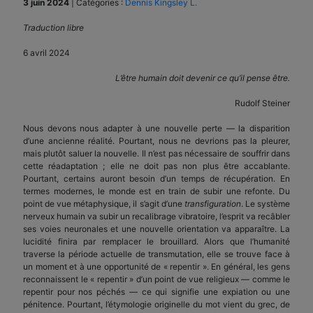
3 juin 2024
|
Catégories :
Dennis Kingsley L.
Traduction libre
6 avril 2024
L’être humain doit devenir ce qu’il pense être.
Rudolf Steiner
Nous devons nous adapter à une nouvelle perte — la disparition
d’une ancienne réalité. Pourtant, nous ne devrions pas la pleurer,
mais plutôt saluer la nouvelle. Il n’est pas nécessaire de souffrir dans
cette réadaptation ; elle ne doit pas non plus être accablante.
Pourtant, certains auront besoin d’un temps de récupération. En
termes modernes, le monde est en train de subir une refonte. Du
point de vue métaphysique, il s’agit d’une
transfiguration
. Le système
nerveux humain va subir un recalibrage vibratoire, l’esprit va recâbler
ses voies neuronales et une nouvelle orientation va apparaître. La
lucidité finira par remplacer le brouillard. Alors que l’humanité
traverse la période actuelle de transmutation, elle se trouve face à
un moment et à une opportunité de « repentir ». En général, les gens
reconnaissent le « repentir » d’un point de vue religieux — comme le
repentir pour nos péchés — ce qui signifie une expiation ou une
pénitence. Pourtant, l’étymologie originelle du mot vient du grec, de