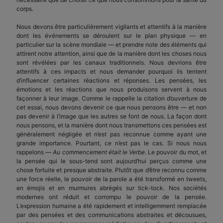
corps.
Nous devons être particulièrement vigilants et attentifs à la manière
dont les événements se déroulent sur le plan physique — en
particulier sur la scène mondiale — et prendre note des éléments qui
attirent notre attention, ainsi que de la manière dont les choses nous
sont révélées par les canaux traditionnels. Nous devrions être
attentifs à ces impacts et nous demander pourquoi ils tentent
d’influencer certaines réactions et réponses. Les pensées, les
émotions et les réactions que nous produisons servent à nous
façonner à leur image. Comme le rappelle la citation d’ouverture de
cet essai, nous devons devenir ce que nous pensons être — et non
pas devenir à l’image que les autres se font de nous. La façon dont
nous pensons, et la manière dont nous transmettons ces pensées est
généralement négligée et n’est pas reconnue comme ayant une
grande importance. Pourtant, ce n’est pas le cas. Si nous nous
rappelons —
Au commencement était le Verbe
. Le pouvoir du mot, et
la pensée qui le sous-tend sont aujourd’hui perçus comme une
chose fortuite et presque abstraite. Plutôt que d’être reconnu comme
une force réelle, le pouvoir de la parole a été transformé en tweets,
en émojis et en murmures abrégés sur tick-tock. Nos sociétés
modernes ont réduit et corrompu le pouvoir de la pensée.
L’expression humaine a été rapidement et intelligemment remplacée
par des pensées et des communications abstraites et décousues,