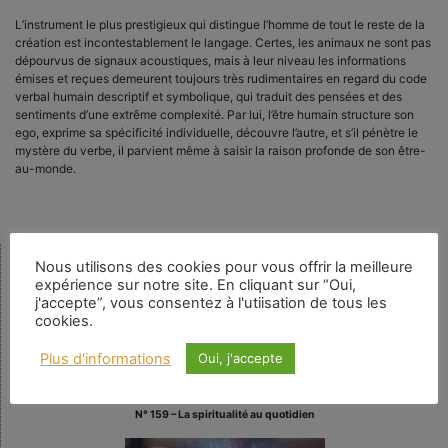
L’instrument le plus prestigieux qui distingue l’homme de tout le reste de la
création est incontestablement le langage. Certes, les animaux ne sont pas
dépourvus de signaux acoustiques, mais à leur niveau les informations
émises et reçues demeurent toujours très rudimentaires en regard du code
verbal humain descriptif et symbolique, qui traduit des pensées et des
sentiments d’une extrême complexité. Par lui, l’être humain structure son
ego, exprime sa spécificité individuelle, découvre l’autre, et s’il pénètre le
mystère du verbe, il parvient même à saisir la raison profonde de son être-
au-monde.
Nous utilisons des cookies pour vous offrir la meilleure
Rechercher
expérience sur notre site. En cliquant sur “Oui,
j'accepte”, vous consentez à l'utiisation de tous les
cookies.
Plus d'informations
Oui, j'accepte
Numéro en cours
N° 159 – La spiritualité au quotidien