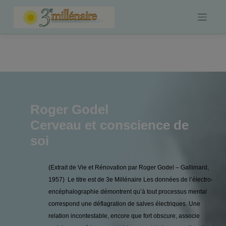
Skip
to
content
Roger Godel
Cerveau et conscience de
soi
(Extrait de Vie et Rénovation par Roger Godel – Gallimard,
1957) Le titre est de 3e Millénaire Les données de l’électro-
encéphalographie démontrent qu’à tout processus mental
correspond une déflagration de salves électriques. Une
relation incontestable, encore que fort obscure, associe