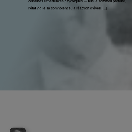
certaines expériences psychiques — tels le sommeil profond,
l’état vigile, la somnolence, la réaction d’éveil […]