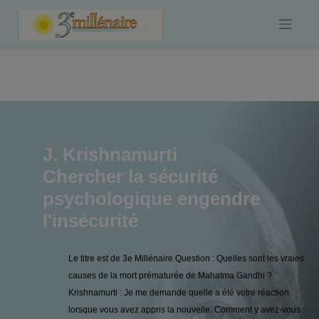
Skip
to
content
J. Krishnamurti
Chercher la sécurité
psychologique engendre
l'insécurité
Le titre est de 3e Millénaire Question : Quelles sont les vraies
causes de la mort prématurée de Mahatma Gandhi ?
Krishnamurti : Je me demande quelle a été votre réaction
lorsque vous avez appris la nouvelle. Comment y avez-vous