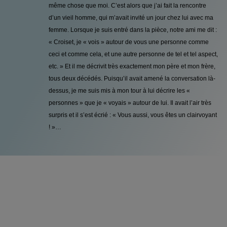
même chose que moi. C’est alors que j’ai fait la rencontre
d’un vieil homme, qui m’avait invité un jour chez lui avec ma
femme. Lorsque je suis entré dans la pièce, notre ami me dit :
« Croiset, je « vois » autour de vous une personne comme
ceci et comme cela, et une autre personne de tel et tel aspect,
etc. » Et il me décrivit très exactement mon père et mon frère,
tous deux décédés. Puisqu’il avait amené la conversation là-
dessus, je me suis mis à mon tour à lui décrire les «
personnes » que je « voyais » autour de lui. Il avait l’air très
surpris et il s’est écrié : « Vous aussi, vous êtes un clairvoyant
! »…