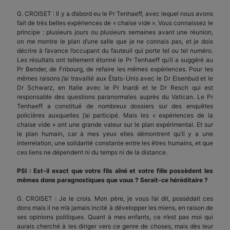
G. CROISET : Il y a d’abord eu le Pr Tenhaeff, avec lequel nous avons
fait de très belles expériences de « chaise vide ». Vous connaissez le
principe : plusieurs jours ou plusieurs semaines avant une réunion,
on me montre le plan d’une salle que je ne connais pas, et je dois
décrire à l’avance l’occupant du fauteuil qui porte tel ou tel numéro.
Les résultats ont tellement étonné le Pr Tenhaeff qu’il a suggéré au
Pr Bender, de Fribourg, de refaire les mêmes expériences. Pour les
mêmes raisons j’ai travaillé aux États-Unis avec le Dr Eisenbud et le
Dr Schwarz, en Italie avec le Pr Inardi et le Dr Resch qui est
responsable des questions paranormales auprès du Vatican. Le Pr
Tenhaeff a constitué de nombreux dossiers sur des enquêtes
policières auxquelles j’ai participé. Mais les « expériences de la
chaise vide » ont une grande valeur sur le plan expérimental. Et sur
le plan humain, car à mes yeux elles démontrent qu’il y a une
interrelation, une solidarité constante entre les êtres humains, et que
ces liens ne dépendent ni du temps ni de la distance.
PSI : Est-il exact que votre fils aîné et votre fille possèdent les
mêmes dons paragnostiques que vous ? Serait-ce héréditaire ?
G. CROISET : Je le crois. Mon père, je vous l’ai dit, possédait ces
dons mais il ne m’a jamais incité à développer les miens, en raison de
ses opinions politiques. Quant à mes enfants, ce n’est pas moi qui
aurais cherché à les diriger vers ce genre de choses, mais dès leur