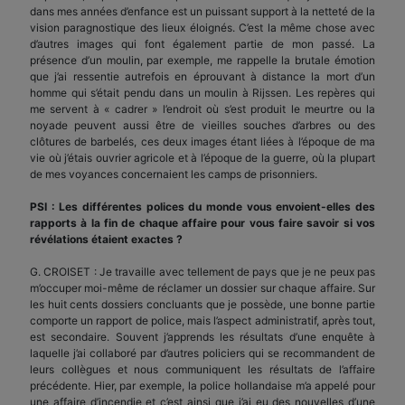
dans mes années d’enfance est un puissant support à la netteté de la
vision paragnostique des lieux éloignés. C’est la même chose avec
d’autres images qui font également partie de mon passé. La
présence d’un moulin, par exemple, me rappelle la brutale émotion
que j’ai ressentie autrefois en éprouvant à distance la mort d’un
homme qui s’était pendu dans un moulin à Rijssen. Les repères qui
me servent à « cadrer » l’endroit où s’est produit le meurtre ou la
noyade peuvent aussi être de vieilles souches d’arbres ou des
clôtures de barbelés, ces deux images étant liées à l’époque de ma
vie où j’étais ouvrier agricole et à l’époque de la guerre, où la plupart
de mes voyances concernaient les camps de prisonniers.
PSI : Les différentes polices du monde vous envoient-elles des
rapports à la fin de chaque affaire pour vous faire savoir si vos
révélations étaient exactes ?
G. CROISET : Je travaille avec tellement de pays que je ne peux pas
m’occuper moi-même de réclamer un dossier sur chaque affaire. Sur
les huit cents dossiers concluants que je possède, une bonne partie
comporte un rapport de police, mais l’aspect administratif, après tout,
est secondaire. Souvent j’apprends les résultats d’une enquête à
laquelle j’ai collaboré par d’autres policiers qui se recommandent de
leurs collègues et nous communiquent les résultats de l’affaire
précédente. Hier, par exemple, la police hollandaise m’a appelé pour
une affaire d’incendie et c’est ainsi que j’ai eu des nouvelles d’une