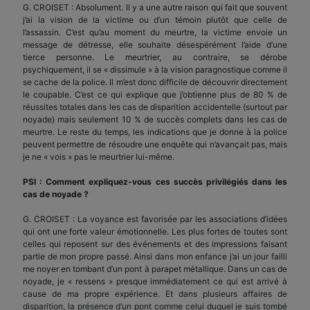
G. CROISET : Absolument. Il y a une autre raison qui fait que souvent
j’ai la vision de la victime ou d’un témoin plutôt que celle de
l’assassin. C’est qu’au moment du meurtre, la victime envoie un
message de détresse, elle souhaite désespérément l’aide d’une
tierce personne. Le meurtrier, au contraire, se dérobe
psychiquement, il se « dissimule » à la vision paragnostique comme il
se cache de la police. Il m’est donc difficile de découvrir directement
le coupable. C’est ce qui explique que j’obtienne plus de 80 % de
réussites totales dans les cas de disparition accidentelle (surtout par
noyade) mais seulement 10 % de succès complets dans les cas de
meurtre. Le reste du temps, les indications que je donne à la police
peuvent permettre de résoudre une enquête qui n’avançait pas, mais
je ne « vois » pas le meurtrier lui-même.
PSI : Comment expliquez-vous ces succès privilégiés dans les
cas de noyade ?
G. CROISET : La voyance est favorisée par les associations d’idées
qui ont une forte valeur émotionnelle. Les plus fortes de toutes sont
celles qui reposent sur des événements et des impressions faisant
partie de mon propre passé. Ainsi dans mon enfance j’ai un jour failli
me noyer en tombant d’un pont à parapet métallique. Dans un cas de
noyade, je « ressens » presque immédiatement ce qui est arrivé à
cause de ma propre expérience. Et dans plusieurs affaires de
disparition, la présence d’un pont comme celui duquel je suis tombé