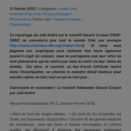
21 février 2012
|
Catégories :
André Joël
,
Entretien/Interview
,
Parapsychologie /
Phénomènes
|
Mots-clés :
Parapsychologie /
Phénomènes
Ce reportage de Joël André sur le sensitif Gérard Croiset (1909-
1980) ne convaincra pas tout le monde (Voir par exemple
http://www.zetetique.ldh.org/croiset.html
). Si nous nous
joignons aux sceptiques pour réclamer des tests rigoureux
quand il s’agit de science, nous ne partageons pas leur refus de
tout phénomène qui ne rentre pas dans le cadre de leur vision du
monde. Car alors, et souvent, au lieu d’avoir l’attitude neutre
dans l’investigation, on cherche le moindre détail douteux pour
ensuite rejeter en bloc tout ce qui ne l’est pas…
Clairvoyant et visionnaire ! Le sensitif Hollandais Gérard Croiset
par Joël André
o
(Revue Psi International. N
3. Janvier-Février 1978)
« Mais où sont les neiges d’antan… » Où sont-ils, les Schneider, les
Gusik, les Ossawiecki d’aujourd’hui ? Où sont-ils les grands médiums
de maintenant, ceux qui lisent à travers enveloppes et coffrets
scellés, qui décrivent à distance des personnes totalement