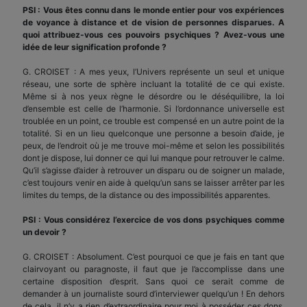
PSI : Vous êtes connu dans le monde entier pour vos expériences
de voyance à distance et de vision de personnes disparues. A
quoi attribuez-vous ces pouvoirs psychiques ? Avez-vous une
idée de leur signification profonde ?
G. CROISET : A mes yeux, l’Univers représente un seul et unique
réseau, une sorte de sphère incluant la totalité de ce qui existe.
Même si à nos yeux règne le désordre ou le déséquilibre, la loi
d’ensemble est celle de l’harmonie. Si l’ordonnance universelle est
troublée en un point, ce trouble est compensé en un autre point de la
totalité. Si en un lieu quelconque une personne a besoin d’aide, je
peux, de l’endroit où je me trouve moi-même et selon les possibilités
dont je dispose, lui donner ce qui lui manque pour retrouver le calme.
Qu’il s’agisse d’aider à retrouver un disparu ou de soigner un malade,
c’est toujours venir en aide à quelqu’un sans se laisser arrêter par les
limites du temps, de la distance ou des impossibilités apparentes.
PSI : Vous considérez l’exercice de vos dons psychiques comme
un devoir ?
G. CROISET : Absolument. C’est pourquoi ce que je fais en tant que
clairvoyant ou paragnoste, il faut que je l’accomplisse dans une
certaine disposition d’esprit. Sans quoi ce serait comme de
demander à un journaliste sourd d’interviewer quelqu’un ! En dehors
de cela, il n’y a rien d’extraordinaire pour moi à posséder ces dons.