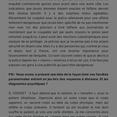
enquête commencée quinze jours avant dans une autre ville. Les
indications que j’avais données étaient exactes et l’affaire devrait
être résolue bientôt. Il y a des surprises moins agréables.
Récemment j’ai coopéré avec la police allemande pour une affaire
tellement dangereuse que j’avais bien spécifié de ne pas mentionner
mon nom. Un des policiers a livré l’affaire aux journalistes et
maintenant que le coupable sait par quels moyens la police peut
remonter jusqu’à lui, il peut avoir des réactions catastrophiques pour
essayer de se protéger. Je précise que je ne pense pas à ma propre
sécurité en disant cela. Mais il y a des personnes qui, comme je vous
le disais tout à l’heure, ont une énorme importance pour
l’avancement de l’enquête. Ce sont souvent celles-là que je décris à
la police d’après les « visions » relatives à tel ou tel cas. Il ne faut pas
exposer ces gens à une publicité qui peut être dangereuse.
PSI : Nous avons à présent une idée de la façon dont vos facultés
paranormales entrent en jeu lors des voyances à distance. Et les
diagnostics psychiques ?
G. CROISET : Il faut d’abord que la relation, le « transfert », avec le
patient s’établisse. J’aperçois alors un autre corps que le corps
apparent, un second corps au-delà du corps physique, mais qui
reflète le corps ordinaire. A l’endroit où est localisé le mal dont
souffre le patient, je vois une sorte d’ombre. Je me concentre alors
sur cette tâche d’ombre et, comme dans les autres visions, je vois