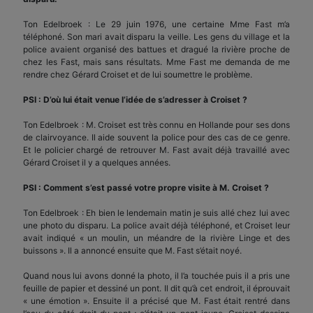
Ton Edelbroek : Le 29 juin 1976, une certaine Mme Fast m’a
téléphoné. Son mari avait disparu la veille. Les gens du village et la
police avaient organisé des battues et dragué la rivière proche de
chez les Fast, mais sans résultats. Mme Fast me demanda de me
rendre chez Gérard Croiset et de lui soumettre le problème.
PSI : D’où lui était venue l’idée de s’adresser à Croiset ?
Ton Edelbroek : M. Croiset est très connu en Hollande pour ses dons
de clairvoyance. Il aide souvent la police pour des cas de ce genre.
Et le policier chargé de retrouver M. Fast avait déjà travaillé avec
Gérard Croiset il y a quelques années.
PSI : Comment s’est passé votre propre visite à M. Croiset ?
Ton Edelbroek : Eh bien le lendemain matin je suis allé chez lui avec
une photo du disparu. La police avait déjà téléphoné, et Croiset leur
avait indiqué « un moulin, un méandre de la rivière Linge et des
buissons ». Il a annoncé ensuite que M. Fast s’était noyé.
Quand nous lui avons donné la photo, il l’a touchée puis il a pris une
feuille de papier et dessiné un pont. Il dit qu’à cet endroit, il éprouvait
« une émotion ». Ensuite il a précisé que M. Fast était rentré dans