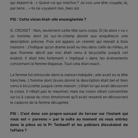
qui étaient là : « Qu’est-ce qui m’arrive ? Je vois une tête coupée, là,
par terre… » Ils ne voyaient rien, bien sûr.
PSI : Cette vision était-elle ensanglantée ?
G. CROISET : Non, seulement cette tête sans corps. Et j’ai alors « vu »
un homme, dont j’ai sur-le-champ donné aux enquêteurs une
description précise. Puis est apparu un chemin qui menait à trois
maisons : J’indiquai qu’un drame avait eu lieu dans celle du milieu, et
que l’homme décrit par moi était venu à bicyclette jusqu’à cet
endroit. Il était très fortement « impliqué » dans les événements
concernant la femme disparue. Tout cela était exact.
La femme fut retrouvée dans la maison indiquée ; elle avait eu la tête
tranchée. L’homme dont j’avais donné la description était bel et bien
venu à bicyclette jusqu’à cette maison : c’était lui qui avait découvert
le corps. Il n’était pas le meurtrier, mais ma vision s’était concentrée
sur lui à cause du choc émotionnel qu’il avait ressenti en découvrant
le cadavre de la femme décapitée.
PSI : C’est donc son propre sursaut de terreur sur l’instant qui
vous est « parvenu » par la suite au moment où vous entriez
dans la pièce où le Pr Tenhaeff et les policiers discutaient de
l’affaire ?