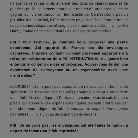
naissance je savais qu’ils auraient des dons de clairvoyance et de
guérissage. J’ai seulement tenu à leur donner d’autres possibilités de
gagner leur vie ou d’accomplir leur existence. Ce n’est donc pas un
pis-aller si aujourd’hui, à l’Est de notre pays, mon fils Gérard retrouve
des personnes disparues et soigne ses propres malades, ni si ma fille
Nanny m’aide dans mes activités de soins et de recherches.
PSI : Pour terminer, je voudrais vous proposer une petite
expérience. J’ai apporté de France ces dix enveloppes
cachetées. Chacune contient un objet personnel appartenant à
tel ou tel collaborateur de « PSI INTERNATIONAL » J’ignore bien
entendu le contenu de ces enveloppes. Voulez-vous tenter une
expérience de clairvoyance ou de psychométrie avec l’une
d’entre elles ?
C. CROISET : Je ne peux pas accepter. Je ne suis pas un homme de
spectacle. Je n’exerce mes facultés paragnostiques que dans deux
cas : l’intérêt scientifique et l’entraide humaine. Mais je suis toujours
prêt à collaborer à des expériences rigoureusement contrôlées par
des chercheurs dignes de foi… (
soupesant le paquet d’enveloppes
cachetées
)… il y a un cas de disparition là-dedans.
PSI : Je ne crois pas, les enveloppes ont été faites le matin du
départ de façon tout à fait improvisée.