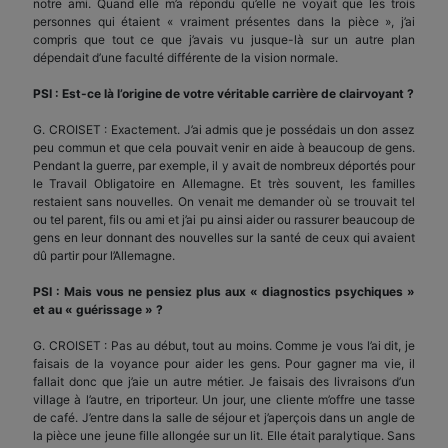
notre ami. Quand elle m’a répondu qu’elle ne voyait que les trois
personnes qui étaient « vraiment présentes dans la pièce », j’ai
compris que tout ce que j’avais vu jusque-là sur un autre plan
dépendait d’une faculté différente de la vision normale.
PSI : Est-ce là l’origine de votre véritable carrière de clairvoyant ?
G. CROISET : Exactement. J’ai admis que je possédais un don assez
peu commun et que cela pouvait venir en aide à beaucoup de gens.
Pendant la guerre, par exemple, il y avait de nombreux déportés pour
le Travail Obligatoire en Allemagne. Et très souvent, les familles
restaient sans nouvelles. On venait me demander où se trouvait tel
ou tel parent, fils ou ami et j’ai pu ainsi aider ou rassurer beaucoup de
gens en leur donnant des nouvelles sur la santé de ceux qui avaient
dû partir pour l’Allemagne.
PSI : Mais vous ne pensiez plus aux « diagnostics psychiques »
et au « guérissage » ?
G. CROISET : Pas au début, tout au moins. Comme je vous l’ai dit, je
faisais de la voyance pour aider les gens. Pour gagner ma vie, il
fallait donc que j’aie un autre métier. Je faisais des livraisons d’un
village à l’autre, en triporteur. Un jour, une cliente m’offre une tasse
de café. J’entre dans la salle de séjour et j’aperçois dans un angle de
la pièce une jeune fille allongée sur un lit. Elle était paralytique. Sans