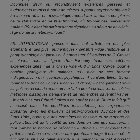
inconnues d’eux ou reconstruisent existences passées et
événements révolus à partir de minces supports psychométriques ?
Au moment où la parapsychologie recourt aux artefacts complexes
de la statistique et de l’électronique, où trouver ces merveilleux
« sujets PSI » dont les performances signaient, au début de ce siècle,
l’âge d’or de la métapsychique ?
PSI INTERNATIONAL présente dans cet article un des plus
étonnants et des plus authentiques « sensitifs » que l’histoire de la
parapsychologie ait jamais eu à enregistrer. Si les dons de G. Croiset
le placent dans la lignée d’un Forthuny (pour ses célèbres
expériences dites « de la chaise vide »), d’un Edgar Cayce (pour le
nombre prodigieux de malades qu’il aide de ses fameux
« diagnostics » et « guérisons psychiques ») ou d’une Eileen Garett
(pour ses visions de « corps second » et d’aura), il est également pour
les polices du monde entier un auxiliaire précieux dans les cas où les
méthodes classiques d’enquête et de recherches s’avèrent vaines.
L’intérêt du « cas Gérard Croiset » ne s’arrête pas là. Outre le fait qu’il
a réalisé dans des conditions indiscutables, des expériences
probantes avec les meilleurs parapsychologues d’Europe et des
États-Unis ; outre que des centaines de dossiers et de rapports de
police attestent de la réalité de ses dons en tant que clairvoyant,
tout comme le nombre de médecins « officiels » lui envoyant des
patients confirme sa valeur en tant que thaumaturge, il est un détail
qui donne plus de relief encore à la personne de cet étonnant