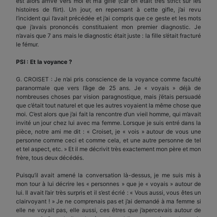
est alors arrivé vers moi et m’a giflé (car on était très strict sur les
histoires de flirt). Un jour, en repensant à cette gifle, j’ai revu
l’incident qui l’avait précédée et j’ai compris que ce geste et les mots
que j’avais prononcés constituaient mon premier diagnostic. Je
n’avais que 7 ans mais le diagnostic était juste : la fille s’était fracturé
le fémur.
PSI : Et la voyance ?
G. CROISET : Je n’ai pris conscience de la voyance comme faculté
paranormale que vers l’âge de 25 ans. Je « voyais » déjà de
nombreuses choses par vision paragnostique, mais j’étais persuadé
que c’était tout naturel et que les autres voyaient la même chose que
moi. C’est alors que j’ai fait la rencontre d’un vieil homme, qui m’avait
invité un jour chez lui avec ma femme. Lorsque je suis entré dans la
pièce, notre ami me dit : « Croiset, je « vois » autour de vous une
personne comme ceci et comme cela, et une autre personne de tel
et tel aspect, etc. » Et il me décrivit très exactement mon père et mon
frère, tous deux décédés.
Puisqu’il avait amené la conversation là-dessus, je me suis mis à
mon tour à lui décrire les « personnes » que je « voyais » autour de
lui. Il avait l’air très surpris et il s’est écrié : « Vous aussi, vous êtes un
clairvoyant ! » Je ne comprenais pas et j’ai demandé à ma femme si
elle ne voyait pas, elle aussi, ces êtres que j’apercevais autour de