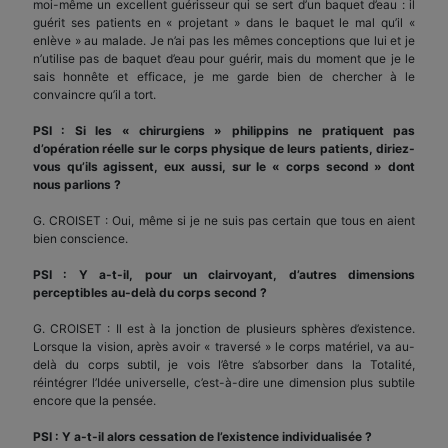
moi-même un excellent guérisseur qui se sert d’un baquet d’eau : il
guérit ses patients en « projetant » dans le baquet le mal qu’il «
enlève » au malade. Je n’ai pas les mêmes conceptions que lui et je
n’utilise pas de baquet d’eau pour guérir, mais du moment que je le
sais honnête et efficace, je me garde bien de chercher à le
convaincre qu’il a tort.
PSI : Si les « chirurgiens » philippins ne pratiquent pas
d’opération réelle sur le corps physique de leurs patients, diriez-
vous qu’ils agissent, eux aussi, sur le « corps second » dont
nous parlions ?
G. CROISET : Oui, même si je ne suis pas certain que tous en aient
bien conscience.
PSI : Y a-t-il, pour un clairvoyant, d’autres dimensions
perceptibles au-delà du corps second ?
G. CROISET : Il est à la jonction de plusieurs sphères d’existence.
Lorsque la vision, après avoir « traversé » le corps matériel, va au-
delà du corps subtil, je vois l’être s’absorber dans la Totalité,
réintégrer l’Idée universelle, c’est-à-dire une dimension plus subtile
encore que la pensée.
PSI : Y a-t-il alors cessation de l’existence individualisée ?