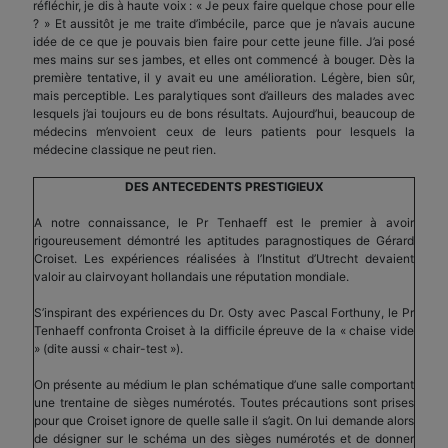
réfléchir, je dis à haute voix : « Je peux faire quelque chose pour elle
? » Et aussitôt je me traite d’imbécile, parce que je n’avais aucune
idée de ce que je pouvais bien faire pour cette jeune fille. J’ai posé
mes mains sur ses jambes, et elles ont commencé à bouger. Dès la
première tentative, il y avait eu une amélioration. Légère, bien sûr,
mais perceptible. Les paralytiques sont d’ailleurs des malades avec
lesquels j’ai toujours eu de bons résultats. Aujourd’hui, beaucoup de
médecins m’envoient ceux de leurs patients pour lesquels la
médecine classique ne peut rien.
DES ANTECEDENTS PRESTIGIEUX
A notre connaissance, le Pr Tenhaeff est le premier à avoir
rigoureusement démontré les aptitudes paragnostiques de Gérard
Croiset. Les expériences réalisées à l’Institut d’Utrecht devaient
valoir au clairvoyant hollandais une réputation mondiale.
S’inspirant des expériences du Dr. Osty avec Pascal Forthuny, le Pr
Tenhaeff confronta Croiset à la difficile épreuve de la « chaise vide
» (dite aussi « chair-test »).
On présente au médium le plan schématique d’une salle comportant
une trentaine de sièges numérotés. Toutes précautions sont prises
pour que Croiset ignore de quelle salle il s’agit. On lui demande alors
de désigner sur le schéma un des sièges numérotés et de donner