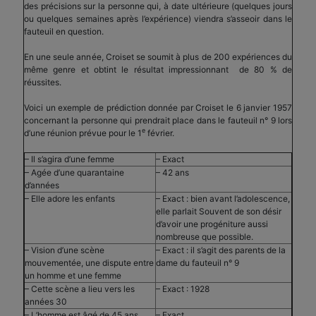
des précisions sur la personne qui, à date ultérieure (quelques jours
ou quelques semaines après l’expérience) viendra s’asseoir dans le
fauteuil en question.
En une seule année, Croiset se soumit à plus de 200 expériences du
même genre et obtint le résultat impressionnant de 80 % de
réussites.
Voici un exemple de prédiction donnée par Croiset le 6 janvier 1957
concernant la personne qui prendrait place dans le fauteuil n° 9 lors
e
d’une réunion prévue pour le 1
février.
– Il s’agira d’une femme
– Exact
– Agée d’une quarantaine
– 42 ans
d’années
– Elle adore les enfants
– Exact : bien avant l’adolescence,
elle parlait Souvent de son désir
d’avoir une progéniture aussi
nombreuse que possible.
– Vision d’une scène
– Exact : il s’agit des parents de la
mouvementée, une dispute entre
dame du fauteuil n° 9
un homme et une femme
– Cette scène a lieu vers les
– Exact : 1928
années 30
– L’homme est âgé de 45 ans
– Exact