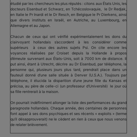
étudié par les chercheurs les plus réputés : citons aux États Unis, les
docteurs Eisenbud et Schwarz, en Tchécoslovaquie, le Dr Redjak,
en Italie le Pr Inardi et le Dr Resch, en Belgique le Pr Dierkens, ainsi
que divers instituts en Israël, en Autriche, au Luxembourg, en
Allemagne et au Japon.
Chacun de ceux qui ont vérifié expérimentalement les dons du
clairvoyant hollandais s’accordent à les considérer comme
supérieurs à ceux des autres sujets Psi. On cite encore les
voyances réalisées par Croiset depuis la Hollande à propos
d’émeute survenant aux États-Unis, soit à 7000 km de distance. Il
put ainsi, étant à Utrecht, décrire au Dr Eisenbud, par téléphone, la
personne qui, plusieurs jours plus tard, prendrait place dans un
fauteuil donné d’une salle située à Denver (U.S.A.). Toujours par
téléphone, il élucida la disparition d’une jeune fille du Kansas et
précisa, au père de celle-ci (un professeur d’Université) le jour où
sa fille rentrerait à la maison.
On pourrait indéfiniment allonger la liste des performances du grand
paragnoste hollandais. Chaque année, des centaines de personnes
font appel à ses dons psychiques et ses récents « exploits » (terme
qu’il désapprouverait) ne le cèdent en rien à ceux que nous venons
de relater brièvement.