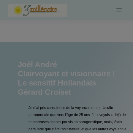
Skip
to
content
Joël André
Clairvoyant et visionnaire !
Le sensitif Hollandais
Gérard Croiset
Je n’ai pris conscience de la voyance comme faculté
paranormale que vers l’âge de 25 ans. Je « voyais » déjà de
nombreuses choses par vision paragnostique, mais j’étais
persuadé que c’était tout naturel et que les autres voyaient la