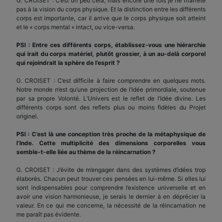
G. CROISET : C’est un peu cela, mais encore une fois je ne m’arrête
pas à la vision du corps physique. Et la distinction entre les différents
corps est importante, car il arrive que le corps physique soit atteint
et le « corps mental » intact, ou vice-versa.
PSI : Entre ces différents corps, établissez-vous une hiérarchie
qui irait du corps matériel, plutôt grossier, à un au-delà corporel
qui rejoindrait la sphère de l’esprit ?
G. CROISET : C’est difficile à faire comprendre en quelques mots.
Notre monde n’est qu’une projection de l’Idée primordiale, soutenue
par sa propre Volonté. L’Univers est le reflet de l’Idée divine. Les
différents corps sont des reflets plus ou moins fidèles du Projet
originel.
PSI : C’est là une conception très proche de la métaphysique de
l’Inde. Cette multiplicité des dimensions corporelles vous
semble-t-elle liée au thème de la réincarnation ?
G. CROISET : J’évite de m’engager dans des systèmes d’idées trop
élaborés. Chacun peut trouver ces pensées en lui-même. Si elles lui
sont indispensables pour comprendre l’existence universelle et en
avoir une vision harmonieuse, je serais le dernier à en déprécier la
valeur. En ce qui me concerne, la nécessité de la réincarnation ne
me paraît pas évidente.