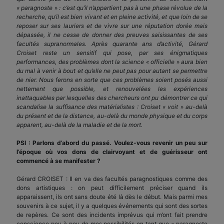
« paragnoste » : c’est qu’il n’appartient pas à une phase révolue de la
recherche, qu’il est bien vivant et en pleine activité, et que loin de se
reposer sur ses lauriers et de vivre sur une réputation dorée mais
dépassée, il ne cesse de donner des preuves saisissantes de ses
facultés supranormales. Après quarante ans d’activité, Gérard
Croiset reste un sensitif qui pose, par ses énigmatiques
performances, des problèmes dont la science « officielle » aura bien
du mal à venir à bout et qu’elle ne peut pas pour autant se permettre
de nier. Nous ferons en sorte que ces problèmes soient posés aussi
nettement que possible, et renouvelées les expériences
inattaquables par lesquelles des chercheurs ont pu démontrer ce qui
scandalise la suffisance des matérialistes : Croiset « voit » au-delà
du présent et de la distance, au-delà du monde physique et du corps
apparent, au-delà de la maladie et de la mort.
PSI : Parlons d’abord du passé. Voulez-vous revenir un peu sur
l’époque où vos dons de clairvoyant et de guérisseur ont
commencé à se manifester ?
Gérard CROISET : Il en va des facultés paragnostiques comme des
dons artistiques : on peut difficilement préciser quand ils
apparaissent, ils ont sans doute été là dès le début. Mais parmi mes
souvenirs à ce sujet, il y a quelques événements qui sont des sortes
de repères. Ce sont des incidents imprévus qui m’ont fait prendre
conscience peu à peu de mes possibilités en tant que « paragnoste