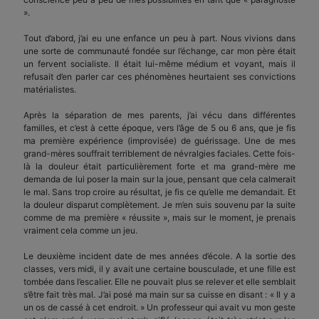
».
Tout d’abord, j’ai eu une enfance un peu à part. Nous vivions dans
une sorte de communauté fondée sur l’échange, car mon père était
un fervent socialiste. Il était lui-même médium et voyant, mais il
refusait d’en parler car ces phénomènes heurtaient ses convictions
matérialistes.
Après la séparation de mes parents, j’ai vécu dans différentes
familles, et c’est à cette époque, vers l’âge de 5 ou 6 ans, que je fis
ma première expérience (improvisée) de guérissage. Une de mes
grand-mères souffrait terriblement de névralgies faciales. Cette fois-
là la douleur était particulièrement forte et ma grand-mère me
demanda de lui poser la main sur la joue, pensant que cela calmerait
le mal. Sans trop croire au résultat, je fis ce qu’elle me demandait. Et
la douleur disparut complètement. Je m’en suis souvenu par la suite
comme de ma première « réussite », mais sur le moment, je prenais
vraiment cela comme un jeu.
Le deuxième incident date de mes années d’école. A la sortie des
classes, vers midi, il y avait une certaine bousculade, et une fille est
tombée dans l’escalier. Elle ne pouvait plus se relever et elle semblait
s’être fait très mal. J’ai posé ma main sur sa cuisse en disant : « Il y a
un os de cassé à cet endroit. » Un professeur qui avait vu mon geste