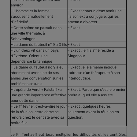
environ
– L’homme et la femme
– Exact : chacun d’eux avait une
s’accusent mutuellement
liaison extra conjugale, qui les
d’infidélité
amena à divorcer
– Cette scène se passait dans
– Exact
une ville thermale, à
Scheveningen
– La dame du fauteuil n° 9 a 3 fils
– Exact
– L’un d’eux vit dans un pays
– Exact : le fils aîné réside à
d’Extrême-Orient, une
Singapour
dépendance britannique
– La dame du fauteuil no 9 a eu
– Exact : elle a même indiqué
récemment avec une de ses
l’adresse d’un thérapeute à son
amies une conversation sur les
interlocutrice.
problèmes sexuels
– L’opéra de Verdi « Falstaff »a
– Exact: Parce que c’est le premier
une grande importance affective
opéra auquel elle a assisté
pour cette dame
e
– Le 1
février, c’est-à-dire le jour
– Exact : quelques heures
de la réunion, cette dame se
seulement avant la réunion en
rendra chez le dentiste avec sa
question.
petite fille
Le Pr Tenhaeff eut beau multiplier les difficultés et les contrôles,