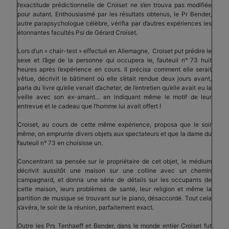
l’exactitude prédictionnelle de Croiset ne s’en trouva pas modifiée
pour autant. Enthousiasmé par les résultats obtenus, le Pr Bender,
autre parapsychologue célèbre, vérifia par d’autres expériences les
étonnantes facultés Psi de Gérard Croiset.
Lors d’un « chair-test » effectué en Allemagne, Croiset put prédire le
sexe et l’âge de la personne qui occupera le, fauteuil n° 73 huit
heures après l’expérience en cours. Il précisa comment elle serait
vêtue, décrivit le bâtiment où elle s’était rendue deux jours avant,
parla du livre qu’elle venait d’acheter, de l’entretien qu’elle avait eu la
veille avec son ex-amant… en indiquant même le motif de leur
entrevue et le cadeau que l’homme lui avait offert !
Croiset, au cours de cette même expérience, proposa que le soir
même, on emprunte divers objets aux spectateurs et que la dame du
fauteuil n° 73 en choisisse un.
Concentrant sa pensée sur le propriétaire de cet objet, le médium
décrivit aussitôt une maison sur une colline avec un chemin
campagnard, et donna une série de détails sur les occupants de
cette maison, leurs problèmes de santé, leur religion et même la
partition de musique se trouvant sur le piano, désaccordé. Tout cela
s’avéra, le soir de la réunion, parfaitement exact.
Outre les Prs Tenhaeff et Bender, dans le monde entier Croiset fut