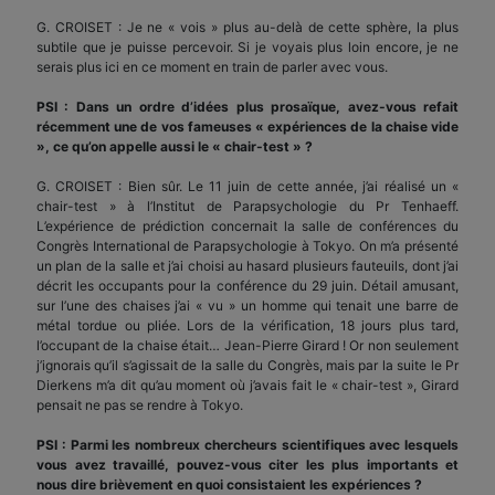
G. CROISET : Je ne « vois » plus au-delà de cette sphère, la plus
subtile que je puisse percevoir. Si je voyais plus loin encore, je ne
serais plus ici en ce moment en train de parler avec vous.
PSI : Dans un ordre d’idées plus prosaïque, avez-vous refait
récemment une de vos fameuses « expériences de la chaise vide
», ce qu’on appelle aussi le « chair-test » ?
G. CROISET : Bien sûr. Le 11 juin de cette année, j’ai réalisé un «
chair-test » à l’Institut de Parapsychologie du Pr Tenhaeff.
L’expérience de prédiction concernait la salle de conférences du
Congrès International de Parapsychologie à Tokyo. On m’a présenté
un plan de la salle et j’ai choisi au hasard plusieurs fauteuils, dont j’ai
décrit les occupants pour la conférence du 29 juin. Détail amusant,
sur l’une des chaises j’ai « vu » un homme qui tenait une barre de
métal tordue ou pliée. Lors de la vérification, 18 jours plus tard,
l’occupant de la chaise était… Jean-Pierre Girard ! Or non seulement
j’ignorais qu’il s’agissait de la salle du Congrès, mais par la suite le Pr
Dierkens m’a dit qu’au moment où j’avais fait le « chair-test », Girard
pensait ne pas se rendre à Tokyo.
PSI : Parmi les nombreux chercheurs scientifiques avec lesquels
vous avez travaillé, pouvez-vous citer les plus importants et
nous dire brièvement en quoi consistaient les expériences ?