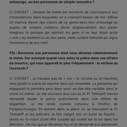
entourage, ou des personnes de simple rencontre ?
G. CROISET : J’essaie de limiter les moments de clairvoyance aux
circonstances dans lesquelles on a vraiment besoin de moi. Même
s’il m’arrive d’avoir des visions de ce genre dans mon entourage ou
auprès de simples visiteurs, j’évite soigneusement d’en parler.
Imaginez la panique qui saisirait les gens si on leur disait qu’on
« voit » au moment où on leur parle, cette lumière brillante qui signe
l’imminence de leur mort.
PSI : Revenons aux personnes dont vous obtenez volontairement
la vision. Par exemple quand vous aidez la police dans une affaire
de meurtre, qui vous apparaît le plus fréquemment : la victime ou
l’assassin ?
G. CROISET : Je n’essaie pas de « voir » la victime ou le meurtrier,
mais plutôt la scène du meurtre dans son ensemble. La personne qui
m’apparaît la première peut donc avoir un rôle très variable dans le
crime lui-même. Je me souviens d’un cas où le Pr Tenhaeff m’avait
demandé d’aider la police autrichienne dans une affaire de
disparition. Je me rends comme convenu à l’Institut de
Parapsychologie. En entrant dans la pièce où se trouvaient le Pr
Tenhaeff et les policiers, je fais malgré moi un bond de frayeur :
j’avais eu la vision d’une tête coupée qui roulait sur le sol dans ma
direction. J’ai cru que je devenais fou et j’ai demandé aux personnes