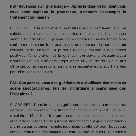
PSI : Revenons au « guérissage ». Après le diagnostic, dont vous
nous avez expliqué le processus, comment s’accomplit le
traitement lui-même ?
G. CROISET : Très simplement. Je n’utilise aucun instrument, aucune
substance auxiliaire. Je suis au milieu de mes malades. Lorsque
vient le tour de chacun, j’essaie de m’identifier en même temps à sa
souffrance personnelle et aux ressources d’amour et d’harmonie qui
existent dans l’univers. Si je peux relier le malade à ces forces
positives, l’amélioration et la guérison s’ensuivent. J’essaie aussi
d’harmoniser les différents corps entre eux et de rétablir le flux
d’énergie ou les secrétions hormonales essentielles lorsqu’il y a des
perturbations sur ce plan.
PSI : Que pensez-vous des guérisseurs qui utilisent des mises en
scène spectaculaires, tels les chirurgiens à mains nues des
Philippines ?
G. CROISET : Dans le cas des guérisseurs philippins, une chose est
certaine : l’« opération chirurgicale à mains nues » est une pure
simulation. Mais tous les guérisseurs philippins ne sont pas pour
autant des escrocs. Ceux qui sont sincères savent que l’« opération »
a une valeur purement symbolique mais qu’elle est pour beaucoup
dans la confiance des malades et leur volonté de guérir. Je connais