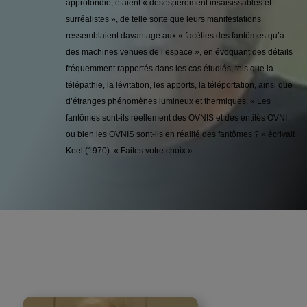
approfondie, étaient « désespérément insaisissables et
surréalistes », de telle sorte que leurs manifestations
ressemblaient davantage aux « facéties des fantômes qu’à
des machines venues de l’espace », en évoquant des détails
fréquemment rapportés dans les cas étudiés, tels que la
télépathie, la lévitation, les apports, la téléportation, ainsi que
d’étranges phénomènes lumineux et thermiques. « Les
fantômes sont-ils réellement des OVNIS et des entités OVNI,
ou bien les OVNIS sont-ils en réalité des fantômes ? » écrivait
Keel (1970). « Faites votre choix ».