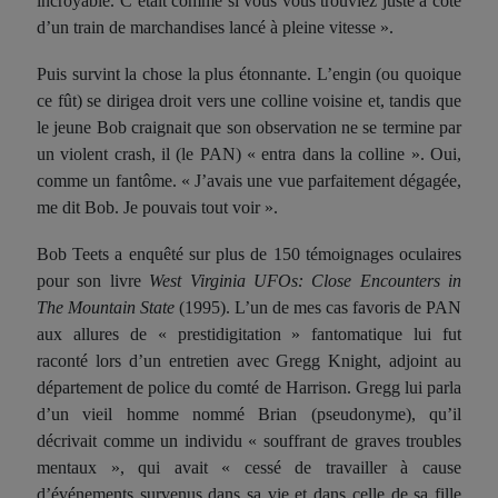
incroyable. C’était comme si vous vous trouviez juste à côté
d’un train de marchandises lancé à pleine vitesse ».
Puis survint la chose la plus étonnante. L’engin (ou quoique
ce fût) se dirigea droit vers une colline voisine et, tandis que
le jeune Bob craignait que son observation ne se termine par
un violent crash, il (le PAN) « entra dans la colline ». Oui,
comme un fantôme. « J’avais une vue parfaitement dégagée,
me dit Bob. Je pouvais tout voir ».
Bob Teets a enquêté sur plus de 150 témoignages oculaires
pour son livre
West Virginia UFOs: Close Encounters in
The Mountain State
(1995). L’un de mes cas favoris de PAN
aux allures de « prestidigitation » fantomatique lui fut
raconté lors d’un entretien avec Gregg Knight, adjoint au
département de police du comté de Harrison. Gregg lui parla
d’un vieil homme nommé Brian (pseudonyme), qu’il
décrivait comme un individu « souffrant de graves troubles
mentaux », qui avait « cessé de travailler à cause
d’événements survenus dans sa vie et dans celle de sa fille