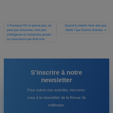
Navigation
Pourquoi l’IA ne pense pas, ne
Quand la réalité n’est-elle pas
peut pas raisonner, n’est pas
réelle ? par Dennis Stamey
de
intelligente et n’atteindra jamais
l’article
la conscience par Rob Urie
S'inscrire à notre
newsletter
Pour suivre nos activités, inscrivez-
vous à la newsletter de la Revue 3e
millénaire.