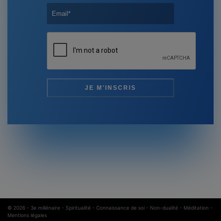
© 2026 -
3e millénaire - Spiritualité - Connaissance de soi - Non-dualité - Méditation
-
Mentions légales