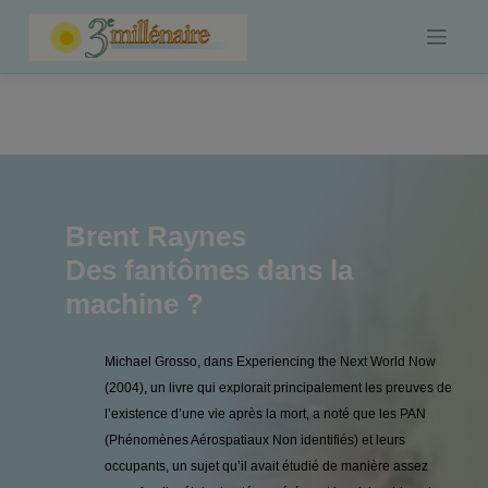
Skip
to
content
Brent Raynes
Des fantômes dans la
machine ?
Michael Grosso, dans Experiencing the Next World Now
(2004), un livre qui explorait principalement les preuves de
l’existence d’une vie après la mort, a noté que les PAN
(Phénomènes Aérospatiaux Non identifiés) et leurs
occupants, un sujet qu’il avait étudié de manière assez