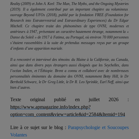
Reality
(2009) et
John A. Keel: The Man, The Myths, and the Ongoing Mysteries
(2019). Il a également contribué par un important chapitre au volumineux
ouvrage
Beyond UFOs
(2018), publié par la fondation FREE (
Foundation for
Research into Extraterrestrial and Extraordinary Experiences
) du Dr Edgar
Mitchell. Ce chapitre traite des phénomènes de type OVNI, modernes et
antérieurs à 1947, présentant un caractère hautement étrange, notamment la «
Danse du Soleil » de 1917 à Fatima, au Portugal, où environ 70 000 personnes
s’étaient rassemblées à la suite de prétendus messages reçus par un groupe
d’enfants d’une apparition mariale.
Il a rencontré et interviewé des témoins du Maine à la Californie, au Canada,
ainsi que dans divers pays étrangers aussi éloignés que les Seychelles, dans
l’océan Indien, et l’Éthiopie. Brent a connu et collaboré avec de nombreuses
personnalités éminentes du domaine des OVNI, notamment Betty Hill, le Dr
Berthold Schwarz, le Dr Greg Little, le Dr R. Leo Sprinkle, Earl Neff, ainsi que
bien d’autres.
Texte original publié en juillet 2026 :
https://www.apmagazine.info/index.php?
option=com_content&view=article&id=2584&Itemid=194
Lire à ce sujet sur le blog :
Parapsychologie et Soucoupes
Volantes