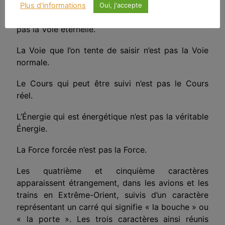
Plus d'informations
Oui, j'accepte
La Voie qui peut être exprimée par la parole n’est
pas la Voie éternelle.
La Voie que l’on tente de saisir n’est pas la Voie
normale.
Le Cours qui peut être suivi n’est pas le Cours
réel.
L’Énergie qui est énergétique n’est pas la véritable
Énergie.
La Force forcée n’est pas la Force.
Les quatrième et cinquième caractères
apparaissent étrangement, dans les avions et les
trains en Extrême-Orient, suivis d’un caractère
représentant un carré qui signifie « la bouche » ou
« la porte ». Les trois caractères ainsi réunis