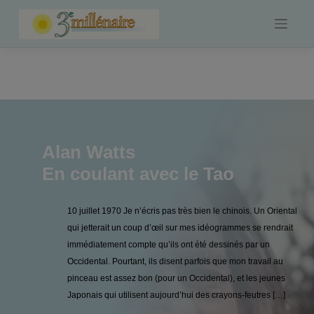
Skip
to
content
Alan Watts
En coulant avec le Tao
10 juillet 1970 Je n’écris pas très bien le chinois. Un Oriental
qui jetterait un coup d’œil sur mes idéogrammes se rendrait
immédiatement compte qu’ils ont été dessinés par un
Occidental. Pourtant, ils disent parfois que mon travail au
pinceau est assez bon (pour un Occidental), et les jeunes
Japonais qui utilisent aujourd’hui des crayons-feutres […]