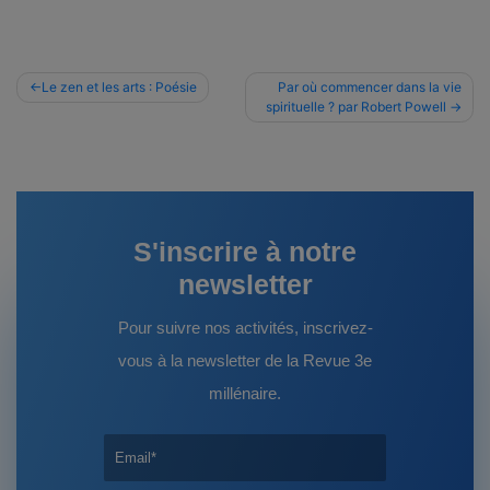
Navigation
Le zen et les arts : Poésie
Par où commencer dans la vie
spirituelle ? par Robert Powell
de
l’article
S'inscrire à notre
newsletter
Pour suivre nos activités, inscrivez-
vous à la newsletter de la Revue 3e
millénaire.